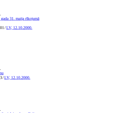
.
 gada 31. maija rīkojumā
301
/
LV, 12.10.2000.
.
anu
93
/
LV, 12.10.2000.
.