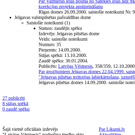
Par Valmieras ielas posmā no Satekles ielas līdz Mat
korekcijas projekta apstiprināšanu
Rīgas domes 26.09.2000. saistošie noteikumi Nr. 
Jelgavas valstspilsētas pašvaldības dome
Saistošie noteikumi
(1)
Statuss:
zaudējis spēku
Izdevējs:
Jelgavas pilsētas dome
Veids:
saistošie noteikumi
Numurs:
35
Pieņemts:
14.09.2000.
Stājas spēkā:
13.10.2000.
Zaudē spēku:
30.01.2004.
Publicēts:
Latvijas Vēstnesis
, 358/359, 12.10.2000
Par grozījumiem Jelgavas domes 22.04.1999. saist
"Jelgavas pilsētas teritorijas labiekārtošana, uztur
Jelgavas pilsētas domes 14.09.2000. saistošie note
27 publicēti
8 stājas spēkā
0 zaudē spēku
Šajā vietnē oficiālais izdevējs
Par Likumi.lv
"Latvijas Vēstnesis" nodrošina tiesību aktu
Aktualitātes