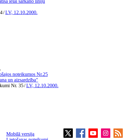
īsa ielai sarkano līniju
94
/
LV, 12.10.2000.
.
ošajos noteikumos Nr.25
ēšana un aizsardzība"
ikumi Nr. 35
/
LV, 12.10.2000.
Mobilā versija
Lietošanas noteikumi