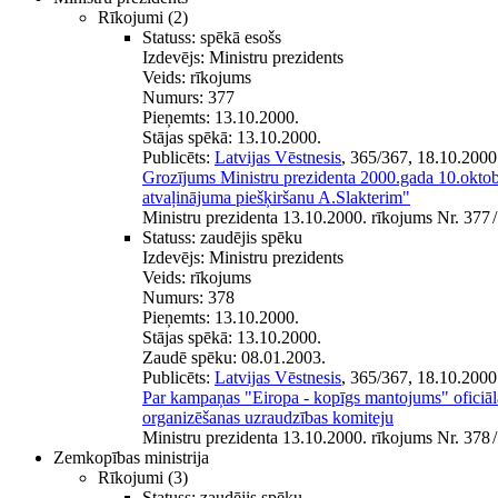
Rīkojumi
(2)
Statuss:
spēkā esošs
Izdevējs:
Ministru prezidents
Veids:
rīkojums
Numurs:
377
Pieņemts:
13.10.2000.
Stājas spēkā:
13.10.2000.
Publicēts:
Latvijas Vēstnesis
, 365/367, 18.10.2000
Grozījums Ministru prezidenta 2000.gada 10.okto
atvaļinājuma piešķiršanu A.Slakterim"
Ministru prezidenta 13.10.2000. rīkojums Nr. 377
/
Statuss:
zaudējis spēku
Izdevējs:
Ministru prezidents
Veids:
rīkojums
Numurs:
378
Pieņemts:
13.10.2000.
Stājas spēkā:
13.10.2000.
Zaudē spēku:
08.01.2003.
Publicēts:
Latvijas Vēstnesis
, 365/367, 18.10.2000
Par kampaņas "Eiropa - kopīgs mantojums" oficiā
organizēšanas uzraudzības komiteju
Ministru prezidenta 13.10.2000. rīkojums Nr. 378
/
Zemkopības ministrija
Rīkojumi
(3)
Statuss:
zaudējis spēku