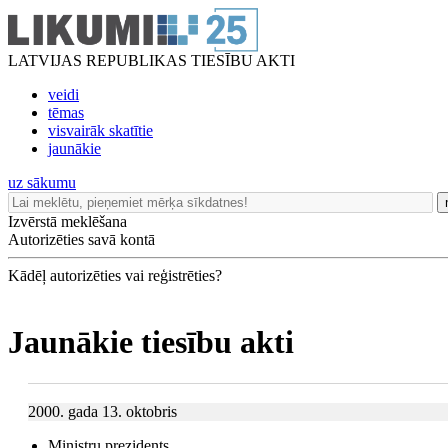
LATVIJAS REPUBLIKAS TIESĪBU AKTI
veidi
tēmas
visvairāk skatītie
jaunākie
uz sākumu
Izvērstā meklēšana
Autorizēties savā kontā
Kādēļ autorizēties vai reģistrēties?
Jaunākie tiesību akti
2000. gada 13. oktobris
Ministru prezidents