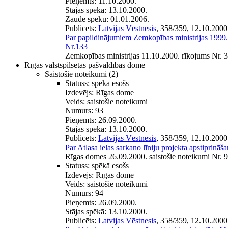
Pieņemts:
11.10.2000.
Stājas spēkā:
13.10.2000.
Zaudē spēku:
01.01.2006.
Publicēts:
Latvijas Vēstnesis
, 358/359, 12.10.2000
Par papildinājumiem Zemkopības ministrijas 1999.
Nr.133
Zemkopības ministrijas 11.10.2000. rīkojums Nr. 
Rīgas valstspilsētas pašvaldības dome
Saistošie noteikumi
(2)
Statuss:
spēkā esošs
Izdevējs:
Rīgas dome
Veids:
saistošie noteikumi
Numurs:
93
Pieņemts:
26.09.2000.
Stājas spēkā:
13.10.2000.
Publicēts:
Latvijas Vēstnesis
, 358/359, 12.10.2000
Par Atlasa ielas sarkano līniju projekta apstiprināš
Rīgas domes 26.09.2000. saistošie noteikumi Nr. 
Statuss:
spēkā esošs
Izdevējs:
Rīgas dome
Veids:
saistošie noteikumi
Numurs:
94
Pieņemts:
26.09.2000.
Stājas spēkā:
13.10.2000.
Publicēts:
Latvijas Vēstnesis
, 358/359, 12.10.2000