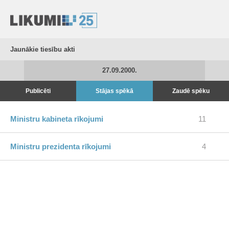
Jaunākie tiesību akti
27.09.2000.
Publicēti
Stājas spēkā
Zaudē spēku
Ministru kabineta rīkojumi
11
Ministru prezidenta rīkojumi
4