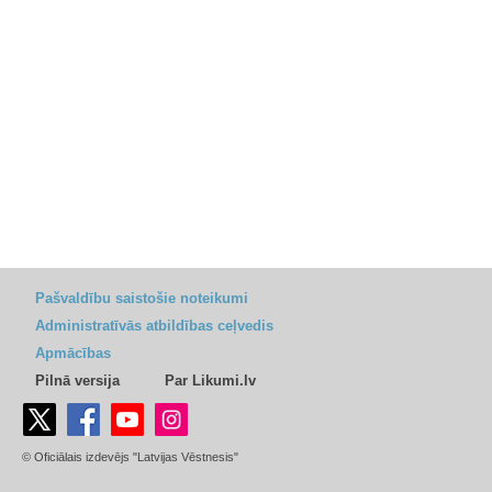
Pašvaldību saistošie noteikumi
Administratīvās atbildības ceļvedis
Apmācības
Pilnā versija
Par Likumi.lv
© Oficiālais izdevējs "Latvijas Vēstnesis"