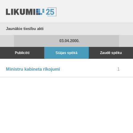
Jaunākie tiesību akti
03.04.2000.
Publicēti
Stājas spēkā
Zaudē spēku
Ministru kabineta rīkojumi
1