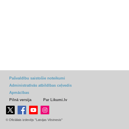
Pašvaldību saistošie noteikumi
Administratīvās atbildības ceļvedis
Apmācības
Pilnā versija
Par Likumi.lv
© Oficiālais izdevējs "Latvijas Vēstnesis"