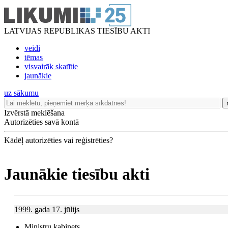
LATVIJAS REPUBLIKAS TIESĪBU AKTI
veidi
tēmas
visvairāk skatītie
jaunākie
uz sākumu
Izvērstā meklēšana
Autorizēties savā kontā
Kādēļ autorizēties vai reģistrēties?
Jaunākie tiesību akti
1999. gada 17. jūlijs
Ministru kabinets