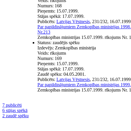
Veids:
rīkojums
Numurs:
168
Pieņemts:
15.07.1999.
Stājas spēkā:
17.07.1999.
Publicēts:
Latvijas Vēstnesis
, 231/232, 16.07.1999
Par papildinājumiem Zemkopības ministrijas 1998
Nr.213
Zemkopības ministrijas 15.07.1999. rīkojums Nr. 
Statuss:
zaudējis spēku
Izdevējs:
Zemkopības ministrija
Veids:
rīkojums
Numurs:
169
Pieņemts:
15.07.1999.
Stājas spēkā:
17.07.1999.
Zaudē spēku:
04.05.2001.
Publicēts:
Latvijas Vēstnesis
, 231/232, 16.07.1999
Par papildinājumiem Zemkopības ministrijas 1999
Zemkopības ministrijas 15.07.1999. rīkojums Nr. 
7 publicēti
6 stājas spēkā
2 zaudē spēku