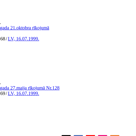
.
.gada 21.oktobra rīkojumā
168
/
LV, 16.07.1999.
.
.gada 27.maija rīkojumā Nr.128
169
/
LV, 16.07.1999.