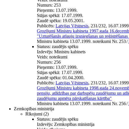
Numurs:
253
Pieņemts:
13.07.1999.
Stājas spēkā:
17.07.1999.
Zaudē spēku:
19.05.2001.
Publicēts:
Latvijas Vēstnesis
, 231/232, 16.07.1999
Grozījumi Ministru kabineta 1997.gada 16.decem
"Uzturēšanās atļauju izsniegšanas un reģistrēšanas 
Ministru kabineta 13.07.1999. noteikumi Nr. 253
/
Statuss:
zaudējis spēku
Izdevējs:
Ministru kabinets
Veids:
noteikumi
Numurs:
256
Pieņemts:
13.07.1999.
Stājas spēkā:
17.07.1999.
Zaudē spēku:
01.04.2000.
Publicēts:
Latvijas Vēstnesis
, 231/232, 16.07.1999
Grozījumi Ministru kabineta 1998.gada 24.novemb
pensiju, atlīdzības par darbspēju zaudējumu un atl
zaudējumu apmēra pārskatīšanas kārtība"
Ministru kabineta 13.07.1999. noteikumi Nr. 256
/
Zemkopības ministrija
Rīkojumi
(2)
Statuss:
zaudējis spēku
Izdevējs:
Zemkopības ministrija