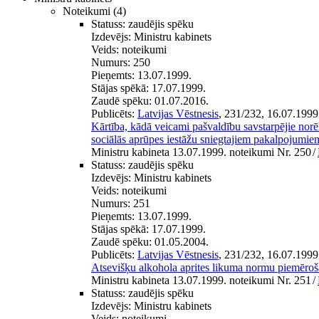
Noteikumi
(4)
Statuss:
zaudējis spēku
Izdevējs:
Ministru kabinets
Veids:
noteikumi
Numurs:
250
Pieņemts:
13.07.1999.
Stājas spēkā:
17.07.1999.
Zaudē spēku:
01.07.2016.
Publicēts:
Latvijas Vēstnesis
, 231/232, 16.07.1999
Kārtība, kādā veicami pašvaldību savstarpējie norēķi
sociālās aprūpes iestāžu sniegtajiem pakalpojumie
Ministru kabineta 13.07.1999. noteikumi Nr. 250
/
Statuss:
zaudējis spēku
Izdevējs:
Ministru kabinets
Veids:
noteikumi
Numurs:
251
Pieņemts:
13.07.1999.
Stājas spēkā:
17.07.1999.
Zaudē spēku:
01.05.2004.
Publicēts:
Latvijas Vēstnesis
, 231/232, 16.07.1999
Atsevišķu alkohola aprites likuma normu piemēroš
Ministru kabineta 13.07.1999. noteikumi Nr. 251
/
Statuss:
zaudējis spēku
Izdevējs:
Ministru kabinets
Veids:
noteikumi