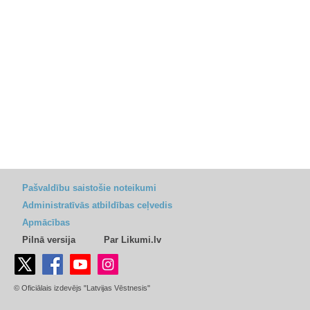
Pašvaldību saistošie noteikumi
Administratīvās atbildības ceļvedis
Apmācības
Pilnā versija
Par Likumi.lv
© Oficiālais izdevējs "Latvijas Vēstnesis"