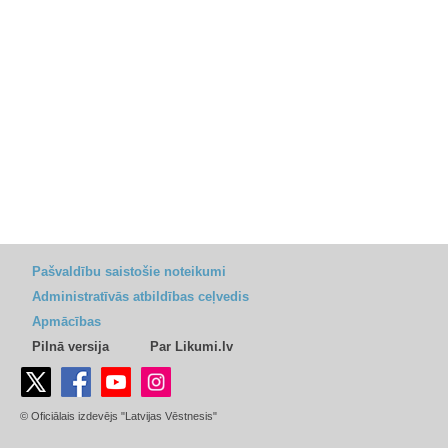
Pašvaldību saistošie noteikumi
Administratīvās atbildības ceļvedis
Apmācības
Pilnā versija
Par Likumi.lv
© Oficiālais izdevējs "Latvijas Vēstnesis"