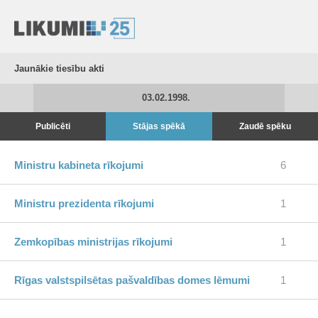
Jaunākie tiesību akti
03.02.1998.
Publicēti
Stājas spēkā
Zaudē spēku
Ministru kabineta rīkojumi
6
Ministru prezidenta rīkojumi
1
Zemkopības ministrijas rīkojumi
1
Rīgas valstspilsētas pašvaldības domes lēmumi
1