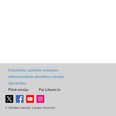
Pašvaldību saistošie noteikumi
Administratīvās atbildības ceļvedis
Apmācības
Pilnā versija
Par Likumi.lv
© Oficiālais izdevējs "Latvijas Vēstnesis"