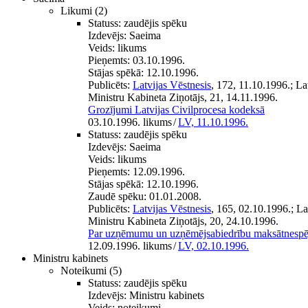
Likumi
(2)
Statuss:
zaudējis spēku
Izdevējs:
Saeima
Veids:
likums
Pieņemts:
03.10.1996.
Stājas spēkā:
12.10.1996.
Publicēts:
Latvijas Vēstnesis
, 172, 11.10.1996.; L
Ministru Kabineta Ziņotājs, 21, 14.11.1996.
Grozījumi Latvijas Civilprocesa kodeksā
03.10.1996. likums
/
LV, 11.10.1996.
Statuss:
zaudējis spēku
Izdevējs:
Saeima
Veids:
likums
Pieņemts:
12.09.1996.
Stājas spēkā:
12.10.1996.
Zaudē spēku:
01.01.2008.
Publicēts:
Latvijas Vēstnesis
, 165, 02.10.1996.; L
Ministru Kabineta Ziņotājs, 20, 24.10.1996.
Par uzņēmumu un uzņēmējsabiedrību maksātnespē
12.09.1996. likums
/
LV, 02.10.1996.
Ministru kabinets
Noteikumi
(5)
Statuss:
zaudējis spēku
Izdevējs:
Ministru kabinets
Veids:
noteikumi