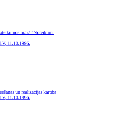
noteikumos nr.57 "Noteikumi
LV, 11.10.1996.
ēšanas un realizācijas kārtība
LV, 11.10.1996.