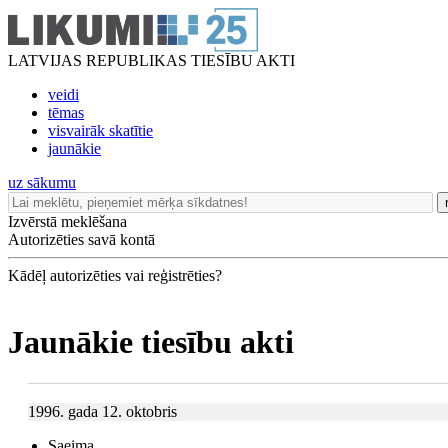
LATVIJAS REPUBLIKAS TIESĪBU AKTI
veidi
tēmas
visvairāk skatītie
jaunākie
uz sākumu
Izvērstā meklēšana
Autorizēties savā kontā
Kādēļ autorizēties vai reģistrēties?
Jaunākie tiesību akti
1996. gada 12. oktobris
Saeima