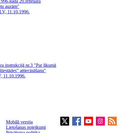
1996.gada 20.februāra
otu auzām"
LV, 11.10.1996.
 instrukcijā nr.3 "Par likumā
viliestādes" attiecināšanu"
, 11.10.1996.
Mobilā versija
Lietošanas noteikumi
Privātuma politika