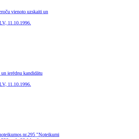
eroču vienoto uzskaiti un
LV, 11.10.1996.
m un ierēdņu kandidātu
LV, 11.10.1996.
 noteikumos nr.295 "Noteikumi