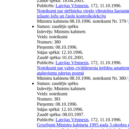
Zaudē spēku:
18.04.2003.
Publicēts:
Latvijas Vēstnesis
, 172, 11.10.1996.
Noteikumi par strēlnieku vieglo vītņstobra šaujami
izšauto ložu un čaulu kontrolkolekciju
Ministru kabineta 08.10.1996. noteikumi Nr. 379
/
Statuss:
zaudējis spēku
Izdevējs:
Ministru kabinets
Veids:
noteikumi
Numurs:
380
Pieņemts:
08.10.1996.
Stājas spēkā:
12.10.1996.
Zaudē spēku:
01.01.2001.
Publicēts:
Latvijas Vēstnesis
, 172, 11.10.1996.
Noteikumi par valsts civildienesta ierēdņu amatie
atalgojumu pārejas posmā
Ministru kabineta 08.10.1996. noteikumi Nr. 380
/
Statuss:
zaudējis spēku
Izdevējs:
Ministru kabinets
Veids:
noteikumi
Numurs:
381
Pieņemts:
08.10.1996.
Stājas spēkā:
12.10.1996.
Zaudē spēku:
08.03.1997.
Publicēts:
Latvijas Vēstnesis
, 172, 11.10.1996.
Grozījumi Ministru kabineta 1995.gada 3.oktobra