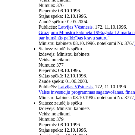
Numurs:
376
Pieņemts:
08.10.1996.
Stājas spēkā:
12.10.1996.
Zaudē spēku:
01.05.2004.
Publicēts:
Latvijas Vēstnesis
, 172, 11.10.1996.
Grozījumi Ministru kabineta 1996.gada 12.marta 
par humānās palīdzības kravu saturu"
Ministru kabineta 08.10.1996. noteikumi Nr. 376
/
Statuss:
zaudējis spēku
Izdevējs:
Ministru kabinets
Veids:
noteikumi
Numurs:
377
Pieņemts:
08.10.1996.
Stājas spēkā:
12.10.1996.
Zaudē spēku:
01.06.2003.
Publicēts:
Latvijas Vēstnesis
, 172, 11.10.1996.
Valsts investīciju programmas sagatavošanas, finans
Ministru kabineta 08.10.1996. noteikumi Nr. 377
/
Statuss:
zaudējis spēku
Izdevējs:
Ministru kabinets
Veids:
noteikumi
Numurs:
379
Pieņemts:
08.10.1996.
Stājas spēkā:
12.10.1996.