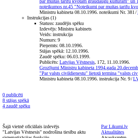
par muitas tarifu kvotām graudaugu kultūrām" un 
noteikumos nr.45 "Noteikumi par muitas tarifu kv
Ministru kabineta 08.10.1996. noteikumi Nr. 381
/
Instrukcijas
(1)
Statuss:
zaudējis spēku
Izdevējs:
Ministru kabinets
Veids:
instrukcija
Numurs:
9
Pieņemts:
08.10.1996.
Stājas spēkā:
12.10.1996.
Zaudē spēku:
06.03.1999.
Publicēts:
Latvijas Vēstnesis
, 172, 11.10.1996.
Grozījumi Ministru kabineta 1994.gada 20.decembra
"Par valsts civildienestu" lietotā termina "valsts ci
Ministru kabineta 08.10.1996. instrukcija Nr. 9
/
LV
0 publicēti
8 stājas spēkā
4 zaudē spēku
Šajā vietnē oficiālais izdevējs
Par Likumi.lv
"Latvijas Vēstnesis" nodrošina tiesību aktu
Aktualitātes
sistematizācijas funkciju.
Atsauksmēm