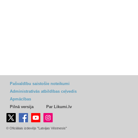
Pašvaldību saistošie noteikumi
Administratīvās atbildības ceļvedis
Apmācības
Pilnā versija
Par Likumi.lv
© Oficiālais izdevējs "Latvijas Vēstnesis"