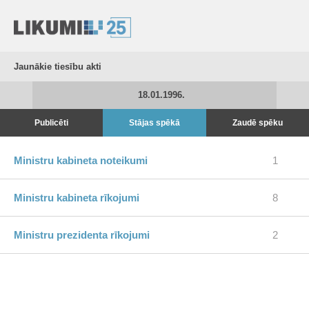
Jaunākie tiesību akti
18.01.1996.
Publicēti
Stājas spēkā
Zaudē spēku
Ministru kabineta noteikumi
1
Ministru kabineta rīkojumi
8
Ministru prezidenta rīkojumi
2