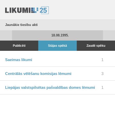
Jaunākie tiesību akti
18.08.1995.
Publicēti
Stājas spēkā
Zaudē spēku
Saeimas likumi
1
Centrālās vēlēšanu komisijas lēmumi
3
Liepājas valstspilsētas pašvaldības domes lēmumi
1