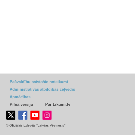
Pašvaldību saistošie noteikumi
Administratīvās atbildības ceļvedis
Apmācības
Pilnā versija
Par Likumi.lv
© Oficiālais izdevējs "Latvijas Vēstnesis"