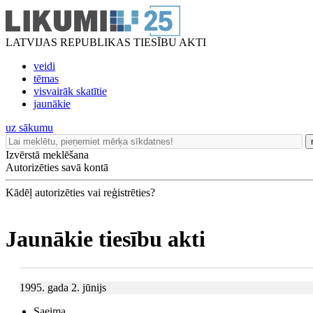
LATVIJAS REPUBLIKAS TIESĪBU AKTI
veidi
tēmas
visvairāk skatītie
jaunākie
uz sākumu
Izvērstā meklēšana
Autorizēties savā kontā
Kādēļ autorizēties vai reģistrēties?
Jaunākie tiesību akti
1995. gada 2. jūnijs
Saeima