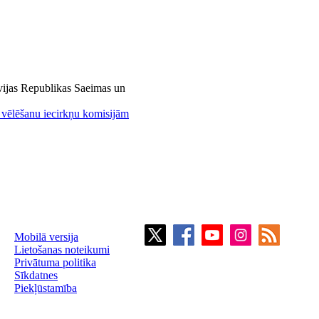
tvijas Republikas Saeimas un
n vēlēšanu iecirkņu komisijām
Mobilā versija
Lietošanas noteikumi
Privātuma politika
Sīkdatnes
Piekļūstamība