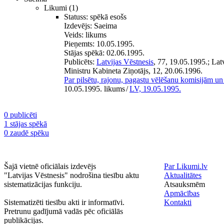
Likumi
(1)
Statuss:
spēkā esošs
Izdevējs:
Saeima
Veids:
likums
Pieņemts:
10.05.1995.
Stājas spēkā:
02.06.1995.
Publicēts:
Latvijas Vēstnesis
, 77, 19.05.1995.; La
Ministru Kabineta Ziņotājs, 12, 20.06.1996.
Par pilsētu, rajonu, pagastu vēlēšanu komisijām u
10.05.1995. likums
/
LV, 19.05.1995.
0 publicēti
1 stājas spēkā
0 zaudē spēku
Šajā vietnē oficiālais izdevējs
Par Likumi.lv
"Latvijas Vēstnesis" nodrošina tiesību aktu
Aktualitātes
sistematizācijas funkciju.
Atsauksmēm
Apmācības
Sistematizēti tiesību akti ir informatīvi.
Kontakti
Pretrunu gadījumā vadās pēc oficiālās
publikācijas.