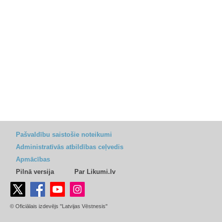
Pašvaldību saistošie noteikumi
Administratīvās atbildības ceļvedis
Apmācības
Pilnā versija
Par Likumi.lv
© Oficiālais izdevējs "Latvijas Vēstnesis"