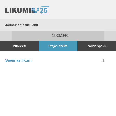
Jaunākie tiesību akti
18.03.1995.
Publicēti
Stājas spēkā
Zaudē spēku
Saeimas likumi
1