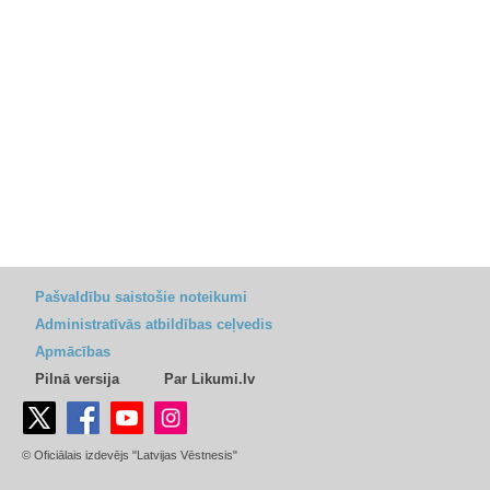
Pašvaldību saistošie noteikumi
Administratīvās atbildības ceļvedis
Apmācības
Pilnā versija
Par Likumi.lv
© Oficiālais izdevējs "Latvijas Vēstnesis"