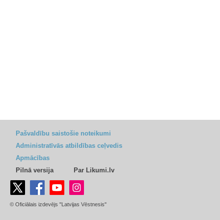
Pašvaldību saistošie noteikumi
Administratīvās atbildības ceļvedis
Apmācības
Pilnā versija
Par Likumi.lv
© Oficiālais izdevējs "Latvijas Vēstnesis"