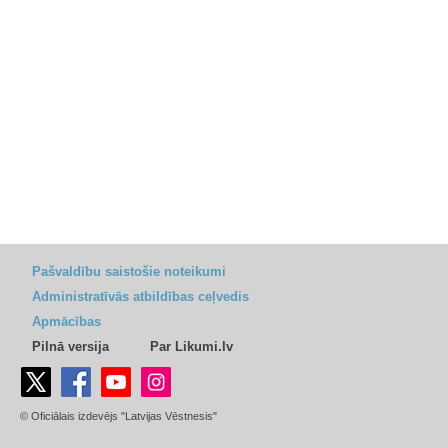
Pašvaldību saistošie noteikumi
Administratīvās atbildības ceļvedis
Apmācības
Pilnā versija
Par Likumi.lv
© Oficiālais izdevējs "Latvijas Vēstnesis"