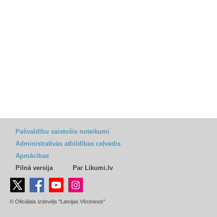
Pašvaldību saistošie noteikumi
Administratīvās atbildības ceļvedis
Apmācības
Pilnā versija
Par Likumi.lv
© Oficiālais izdevējs "Latvijas Vēstnesis"