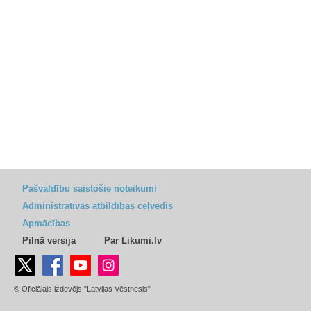
Pašvaldību saistošie noteikumi
Administratīvās atbildības ceļvedis
Apmācības
Pilnā versija
Par Likumi.lv
© Oficiālais izdevējs "Latvijas Vēstnesis"