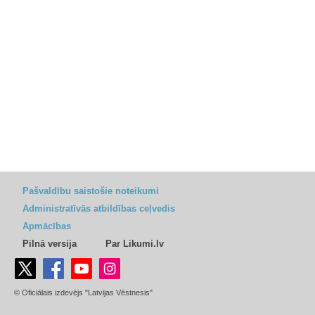
Pašvaldību saistošie noteikumi
Administratīvās atbildības ceļvedis
Apmācības
Pilnā versija
Par Likumi.lv
© Oficiālais izdevējs "Latvijas Vēstnesis"