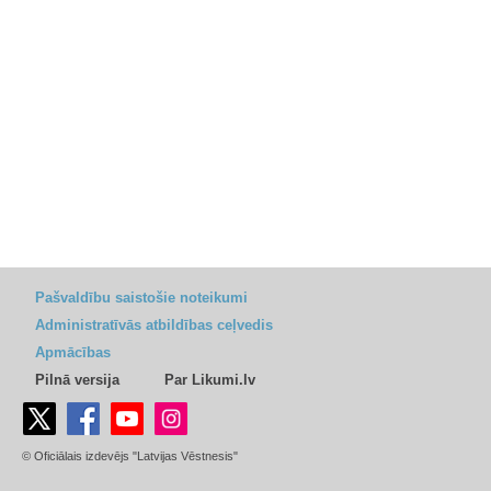
Pašvaldību saistošie noteikumi
Administratīvās atbildības ceļvedis
Apmācības
Pilnā versija
Par Likumi.lv
© Oficiālais izdevējs "Latvijas Vēstnesis"