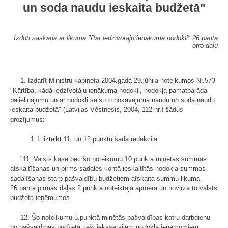
un soda naudu ieskaita budžetā"
Izdoti saskaņā ar likuma "Par iedzīvotāju ienākuma nodokli" 26.panta
otro daļu
1. Izdarīt Ministru kabineta 2004.gada 29.jūnija noteikumos Nr.573
"Kārtība, kādā iedzīvotāju ienākuma nodokli, nodokļa pamatparāda
palielinājumu un ar nodokli saistīto nokavējuma naudu un soda naudu
ieskaita budžetā" (Latvijas Vēstnesis, 2004, 112.nr.) šādus
grozījumus:
1.1. izteikt 11. un 12.punktu šādā redakcijā:
"11. Valsts kase pēc šo noteikumu 10.punktā minētās summas
atskaitīšanas un pirms sadales kontā ieskaitītās nodokļa summas
sadalīšanas starp pašvaldību budžetiem atskaita summu likuma
26.panta pirmās daļas 2.punktā noteiktajā apmērā un novirza to valsts
budžeta ieņēmumos.
12. Šo noteikumu 5.punktā minētās pašvaldības katru darbdienu
no pašvaldības budžetā tieši iekasētajiem nodokļa ieņēmumiem