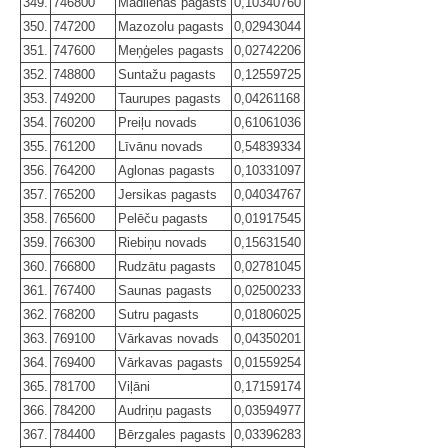
349.
746800
Madlienas pagasts
0,10340760
350.
747200
Mazozolu pagasts
0,02943044
351.
747600
Meņģeles pagasts
0,02742206
352.
748800
Suntažu pagasts
0,12559725
353.
749200
Taurupes pagasts
0,04261168
354.
760200
Preiļu novads
0,61061036
355.
761200
Līvānu novads
0,54839334
356.
764200
Aglonas pagasts
0,10331097
357.
765200
Jersikas pagasts
0,04034767
358.
765600
Pelēču pagasts
0,01917545
359.
766300
Riebiņu novads
0,15631540
360.
766800
Rudzātu pagasts
0,02781045
361.
767400
Saunas pagasts
0,02500233
362.
768200
Sutru pagasts
0,01806025
363.
769100
Vārkavas novads
0,04350201
364.
769400
Vārkavas pagasts
0,01559254
365.
781700
Viļāni
0,17159174
366.
784200
Audriņu pagasts
0,03594977
367.
784400
Bērzgales pagasts
0,03396283