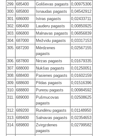
299.
685400
Goliševas pagasts
0,00975306
300.
685800
Isnaudas pagasts
0,04542912
301.
686000
Istras pagasts
0,02433711
302.
686400
Lauderu pagasts
0,00850925
303.
686800
Malnavas pagasts
0,06856839
304.
687000
Mežvidu pagasts
0,03317153
305.
687200
Mērdzenes
0,02567155
pagasts
306.
687800
Nirzas pagasts
0,01679335
307.
688000
Ņukšas pagasts
0,01250051
308.
688400
Pasienes pagasts
0,01602159
309.
688600
Pildas pagasts
0,01516396
310.
688800
Pureņu pagasts
0,00984592
311.
689000
Pušmucovas
0,02508625
pagasts
312.
689200
Rundēnu pagasts
0,01148950
313.
689400
Salnavas pagasts
0,02354653
314.
689800
Zvirgzdenes
0,02799582
pagasts