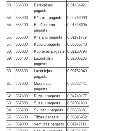
53.
384800
Bērzkalnes
0,01464921
pagasts
54.
385000
Bērzpils pagasts
0,02763993
55.
385200
Briežuciema
0,01348695
pagasts
56.
385600
Krišjāņu pagasts
0,01191759
57.
385800
Kubuļu pagasts
0,05855743
58.
386000
Kupravas pagasts
0,02130796
59.
386400
Lazdukalna
0,02806105
pagasts
60.
386600
Lazdulejas
0,00782040
pagasts
61.
387000
Medņevas
0,02882441
pagasts
62.
387400
Rugāju pagasts
0,04740177
63.
387800
Susāju pagasts
0,02081960
64.
388200
Šķilbēnu pagasts
0,03568681
65.
388600
Tilžas pagasts
0,03896952
66.
389000
Vectilžas pagasts
0,01142711