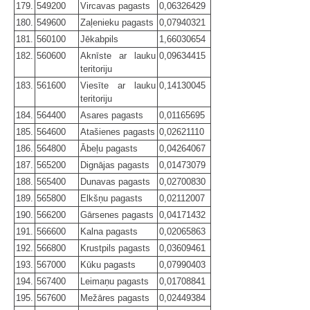
179.
549200
Vircavas pagasts
0,06326429
180.
549600
Zaļenieku pagasts
0,07940321
181.
560100
Jēkabpils
1,66030654
182.
560600
Aknīste ar lauku
0,09634415
teritoriju
183.
561600
Viesīte ar lauku
0,14130045
teritoriju
184.
564400
Asares pagasts
0,01165695
185.
564600
Atašienes pagasts
0,02621110
186.
564800
Ābeļu pagasts
0,04264067
187.
565200
Dignājas pagasts
0,01473079
188.
565400
Dunavas pagasts
0,02700830
189.
565800
Elkšņu pagasts
0,02112007
190.
566200
Gārsenes pagasts
0,04171432
191.
566600
Kalna pagasts
0,02065863
192.
566800
Krustpils pagasts
0,03609461
193.
567000
Kūku pagasts
0,07990403
194.
567400
Leimaņu pagasts
0,01708841
195.
567600
Mežāres pagasts
0,02449384