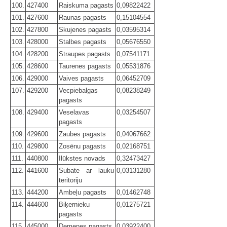
100.
427400
Raiskuma pagasts
0,09822422
101.
427600
Raunas pagasts
0,15104554
102.
427800
Skujenes pagasts
0,03595314
103.
428000
Stalbes pagasts
0,05676550
104.
428200
Straupes pagasts
0,07541171
105.
428600
Taurenes pagasts
0,05531876
106.
429000
Vaives pagasts
0,06452709
107.
429200
Vecpiebalgas
0,08238249
pagasts
108.
429400
Veselavas
0,03254507
pagasts
109.
429600
Zaubes pagasts
0,04067662
110.
429800
Zosēnu pagasts
0,02168751
111.
440800
Ilūkstes novads
0,32473427
112.
441600
Subate ar lauku
0,03131280
teritoriju
113.
444200
Ambeļu pagasts
0,01462748
114.
444600
Biķernieku
0,01275721
pagasts
115.
445000
Demenes pagasts
0,03922400