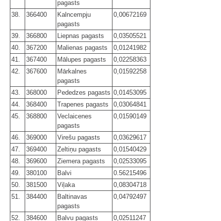
pagasts
38.
366400
Kalncempju
0,00672169
pagasts
39.
366800
Liepnas pagasts
0,03505521
40.
367200
Malienas pagasts
0,01241982
41.
367400
Mālupes pagasts
0,02258363
42.
367600
Mārkalnes
0,01592258
pagasts
43.
368000
Pededzes pagasts
0,01453095
44.
368400
Trapenes pagasts
0,03064841
45.
368800
Veclaicenes
0,01590149
pagasts
46.
369000
Virešu pagasts
0,03629617
47.
369400
Zeltiņu pagasts
0,01540429
48.
369600
Ziemera pagasts
0,02533095
49.
380100
Balvi
0.56215496
50.
381500
Viļaka
0,08304718
51.
384400
Baltinavas
0,04792497
pagasts
52.
384600
Balvu pagasts
0,02511247