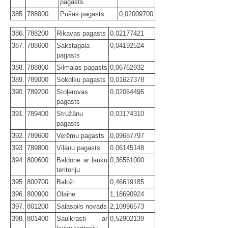
pagasts
385.
788000
Pušas pagasts
0,02009700
386.
788200
Rikavas pagasts
0,02177421
387.
788600
Sakstagala
0,04192524
pagasts
388.
788800
Silmalas pagasts
0,06762932
389.
789000
Sokolku pagasts
0,01627378
390.
789200
Stoļerovas
0,02064495
pagasts
391.
789400
Stružānu
0,03174310
pagasts
392.
789600
Verēmu pagasts
0,09687797
393.
789800
Viļānu pagasts
0,06145148
394.
800600
Baldone ar lauku
0,36561000
teritoriju
395.
800700
Baloži
0,46619185
396.
800900
Olaine
1,18690924
397.
801200
Salaspils novads
2,10996573
398.
801400
Saulkrasti ar
0,52902139