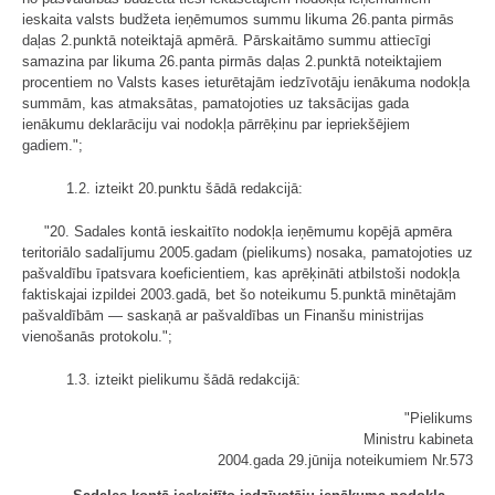
ieskaita valsts budžeta ieņēmumos summu likuma 26.panta pirmās
daļas 2.punktā noteiktajā apmērā. Pārskaitāmo summu attiecīgi
samazina par likuma 26.panta pirmās daļas 2.punktā noteiktajiem
procentiem no Valsts kases ieturētajām iedzīvotāju ienākuma nodokļa
summām, kas atmaksātas, pamatojoties uz taksācijas gada
ienākumu deklarāciju vai nodokļa pārrēķinu par iepriekšējiem
gadiem.";
1.2. izteikt 20.punktu šādā redakcijā:
"20. Sadales kontā ieskaitīto nodokļa ieņēmumu kopējā apmēra
teritoriālo sadalījumu 2005.gadam (pielikums) nosaka, pamatojoties uz
pašvaldību īpatsvara koeficientiem, kas aprēķināti atbilstoši nodokļa
faktiskajai izpildei 2003.gadā, bet šo noteikumu 5.punktā minētajām
pašvaldībām — saskaņā ar pašvaldības un Finanšu ministrijas
vienošanās protokolu.";
1.3. izteikt pielikumu šādā redakcijā:
"Pielikums
Ministru kabineta
2004.gada 29.jūnija noteikumiem Nr.573