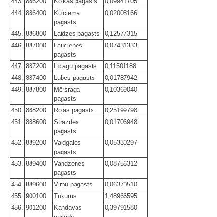
443.
886200
Kolkas pagasts
0,09941705
444.
886400
Ķūļciema
0,02008166
pagasts
445.
886800
Laidzes pagasts
0,12577315
446.
887000
Laucienes
0,07431333
pagasts
447.
887200
Lībagu pagasts
0,11501188
448.
887400
Lubes pagasts
0,01787942
449.
887800
Mērsraga
0,10369040
pagasts
450.
888200
Rojas pagasts
0,25199798
451.
888600
Strazdes
0,01706948
pagasts
452.
889200
Valdgales
0,05330297
pagasts
453.
889400
Vandzenes
0,08756312
pagasts
454.
889600
Virbu pagasts
0,06370510
455.
900100
Tukums
1,48966595
456.
901200
Kandavas
0,39791580
novads