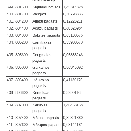
lauku teritoriju
399.
801600
Siguldas novads
1,45314828
400.
801700
Vangaži
0,30793335
401.
804200
Allažu pagasts
0,12223211
402.
804400
Ādažu pagasts
0,80328984
403.
804800
Babītes pagasts
0,65138676
404.
805200
Carnikavas
0,53988570
pagasts
405.
805600
Daugmales
0,05836246
pagasts
406.
806000
Garkalnes
0,56945092
pagasts
407.
806400
Inčukalna
0,41130176
pagasts
408.
806800
Krimuldas
0,32991108
pagasts
409.
807000
Ķekavas
1,46458168
pagasts
410.
807400
Mālpils pagasts
0,32821380
411.
807600
Mārupes pagasts
0,93144181