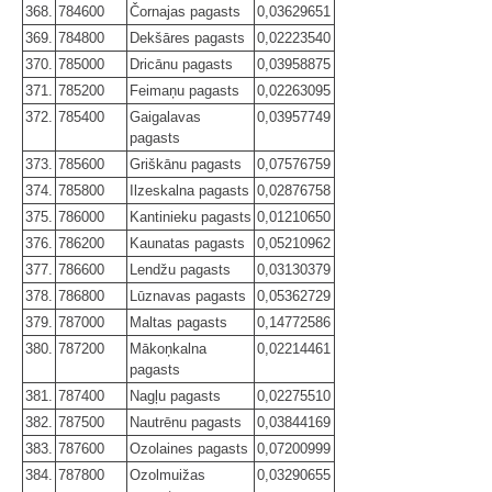
368.
784600
Čornajas pagasts
0,03629651
369.
784800
Dekšāres pagasts
0,02223540
370.
785000
Dricānu pagasts
0,03958875
371.
785200
Feimaņu pagasts
0,02263095
372.
785400
Gaigalavas
0,03957749
pagasts
373.
785600
Griškānu pagasts
0,07576759
374.
785800
Ilzeskalna pagasts
0,02876758
375.
786000
Kantinieku pagasts
0,01210650
376.
786200
Kaunatas pagasts
0,05210962
377.
786600
Lendžu pagasts
0,03130379
378.
786800
Lūznavas pagasts
0,05362729
379.
787000
Maltas pagasts
0,14772586
380.
787200
Mākoņkalna
0,02214461
pagasts
381.
787400
Nagļu pagasts
0,02275510
382.
787500
Nautrēnu pagasts
0,03844169
383.
787600
Ozolaines pagasts
0,07200999
384.
787800
Ozolmuižas
0,03290655