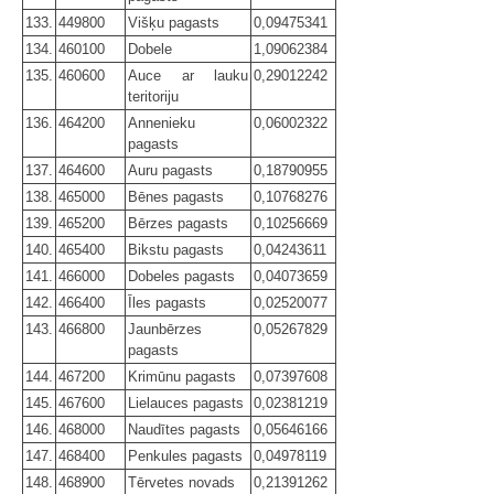
133.
449800
Višķu pagasts
0,09475341
134.
460100
Dobele
1,09062384
135.
460600
Auce ar lauku
0,29012242
teritoriju
136.
464200
Annenieku
0,06002322
pagasts
137.
464600
Auru pagasts
0,18790955
138.
465000
Bēnes pagasts
0,10768276
139.
465200
Bērzes pagasts
0,10256669
140.
465400
Bikstu pagasts
0,04243611
141.
466000
Dobeles pagasts
0,04073659
142.
466400
Īles pagasts
0,02520077
143.
466800
Jaunbērzes
0,05267829
pagasts
144.
467200
Krimūnu pagasts
0,07397608
145.
467600
Lielauces pagasts
0,02381219
146.
468000
Naudītes pagasts
0,05646166
147.
468400
Penkules pagasts
0,04978119
148.
468900
Tērvetes novads
0,21391262