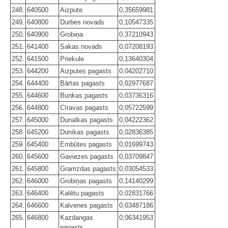
248.
640500
Aizpute
0,35659981
249.
640800
Durbes novads
0,10547335
250.
640900
Grobiņa
0,37210943
251.
641400
Sakas novads
0,07208193
252.
641500
Priekule
0,13640304
253.
644200
Aizputes pagasts
0,04202710
254.
644400
Bārtas pagasts
0,02977687
255.
644600
Bunkas pagasts
0,03736316
256.
644800
Cīravas pagasts
0,05722599
257.
645000
Dunalkas pagasts
0,04222362
258.
645200
Dunikas pagasts
0,02836385
259.
645400
Embūtes pagasts
0,01699743
260.
645600
Gaviezes pagasts
0,03709847
261.
645800
Gramzdas pagasts
0,03054533
262.
646000
Grobiņas pagasts
0,14140299
263.
646400
Kalētu pagasts
0,02831766
264.
646600
Kalvenes pagasts
0,03487186
265.
646800
Kazdangas
0,06341953
pagasts