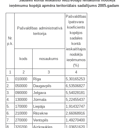
Sadales kontā ieskaitīto iedzīvotāju ienākuma nodokļa
ieņēmumu kopējā apmēra teritoriālais sadalījums 2005.gadam
Pašvaldības
īpatsvara
koeficients
Pašvaldības administratīvā
kopējos
teritorija
Nr.
sadales
p.k.
kontā
ieskaitītajos
nodokļa
kods
nosaukums
ieņēmumos
(%)
1
2
3
4
1.
010000
Rīga
5,30165253
2.
050000
Daugavpils
6,53506827
3.
090000
Jelgava
5,54028181
4.
130000
Jūrmala
5,22455437
5.
170000
Liepāja
1,91432747
6.
210000
Rēzekne
2,66068916
7.
270000
Ventspils
1,49270400
8.
320200
Aizkraukles
1,03651620