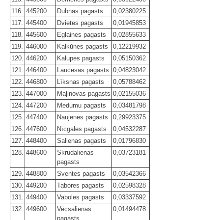
116.
445200
Dubnas pagasts
0,02380225
117.
445400
Dvietes pagasts
0,01945853
118.
445600
Eglaines pagasts
0,02855633
119.
446000
Kalkūnes pagasts
0,12219932
120.
446200
Kalupes pagasts
0,05150362
121.
446400
Laucesas pagasts
0,04823042
122.
446800
Līksnas pagasts
0,05788462
123.
447000
Maļinovas pagasts
0,02155036
124.
447200
Medumu pagasts
0,03481798
125.
447400
Naujenes pagasts
0,29923375
126.
447600
Nīcgales pagasts
0,04532287
127.
448400
Salienas pagasts
0,01796830
128.
448600
Skrudalienas
0,03723181
pagasts
129.
448800
Sventes pagasts
0,03542366
130.
449200
Tabores pagasts
0,02598328
131.
449400
Vaboles pagasts
0,03337592
132.
449600
Vecsalienas
0,01494478
pagasts