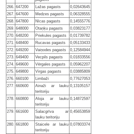
266.
647200
Lažas pagasts
0,02643645
267.
647600
Medzes pagasts
0,06328555
268.
647800
Nīcas pagasts
0,14555776
269.
648000
Otaņķu pagasts
0,03823177
270.
648200
Priekules pagasts
0,01739782
271.
648400
Rucavas pagasts
0,05133433
272.
649200
Vaiņodes pagasts
0,12584944
273.
649400
Vecpils pagasts
0,01833556
274.
649600
Vērgales pagasts
0,05962207
275.
649800
Virgas pagasts
0,03885809
276.
660100
Limbaži
0,77627053
277.
660600
Ainaži ar lauku
0,13105157
teritoriju
278.
660800
Aloja ar lauku
0,14872597
teritoriju
279.
661600
Salacgrīva ar
0,45653859
lauku teritoriju
280.
661800
Staicele ar lauku
0,07803374
teritoriju