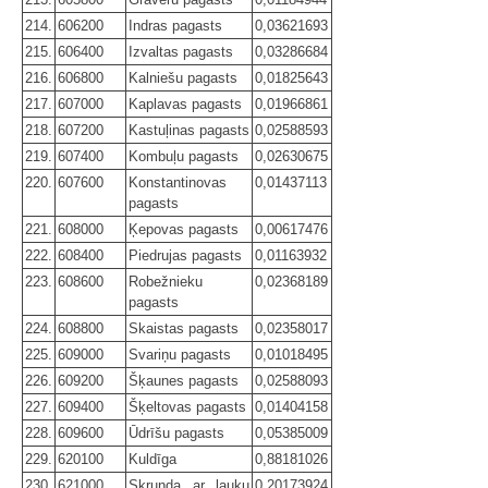
214.
606200
Indras pagasts
0,03621693
215.
606400
Izvaltas pagasts
0,03286684
216.
606800
Kalniešu pagasts
0,01825643
217.
607000
Kaplavas pagasts
0,01966861
218.
607200
Kastuļinas pagasts
0,02588593
219.
607400
Kombuļu pagasts
0,02630675
220.
607600
Konstantinovas
0,01437113
pagasts
221.
608000
Ķepovas pagasts
0,00617476
222.
608400
Piedrujas pagasts
0,01163932
223.
608600
Robežnieku
0,02368189
pagasts
224.
608800
Skaistas pagasts
0,02358017
225.
609000
Svariņu pagasts
0,01018495
226.
609200
Šķaunes pagasts
0,02588093
227.
609400
Šķeltovas pagasts
0,01404158
228.
609600
Ūdrīšu pagasts
0,05385009
229.
620100
Kuldīga
0,88181026
230.
621000
Skrunda ar lauku
0,20173924