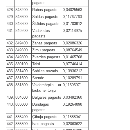
pagasts
428.
848200
Rubas pagasts
0,04025563
429.
848600
Saldus pagasts
0,11767760
430.
848800
Šķēdes pagasts
0,01703912
431.
849200
Vadakstes
0,02118925
pagasts
432.
849400
Zaņas pagasts
0,02086326
433.
849600
Zirņu pagasts
0,08764549
434.
849800
Zvārdes pagasts
0,01465768
435.
880100
Talsi
0,97746414
436.
881400
Sabiles novads
0,13936212
437.
881500
Stende
0,10289791
438.
881800
Valdemārpils ar
0,11595971
lauku teritoriju
439.
884600
Balgales pagasts
0,03492360
440.
885000
Dundagas
0,19264898
pagasts
441.
885400
Ģibuļu pagasts
0,11888041
442.
885800
Īves pagasts
0,02063622