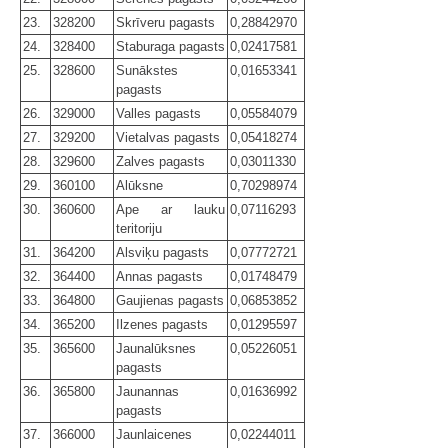
23.
328200
Skrīveru pagasts
0,28842970
24.
328400
Staburaga pagasts
0,02417581
25.
328600
Sunākstes
0,01653341
pagasts
26.
329000
Valles pagasts
0,05584079
27.
329200
Vietalvas pagasts
0,05418274
28.
329600
Zalves pagasts
0,03011330
29.
360100
Alūksne
0,70298974
30.
360600
Ape ar lauku
0,07116293
teritoriju
31.
364200
Alsviķu pagasts
0,07772721
32.
364400
Annas pagasts
0,01748479
33.
364800
Gaujienas pagasts
0,06853852
34.
365200
Ilzenes pagasts
0,01295597
35.
365600
Jaunalūksnes
0,05226051
pagasts
36.
365800
Jaunannas
0,01636992
pagasts
37.
366000
Jaunlaicenes
0,02244011