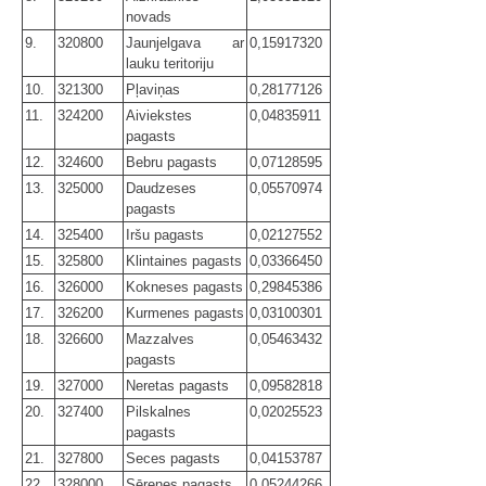
novads
9.
320800
Jaunjelgava ar
0,15917320
lauku teritoriju
10.
321300
Pļaviņas
0,28177126
11.
324200
Aiviekstes
0,04835911
pagasts
12.
324600
Bebru pagasts
0,07128595
13.
325000
Daudzeses
0,05570974
pagasts
14.
325400
Iršu pagasts
0,02127552
15.
325800
Klintaines pagasts
0,03366450
16.
326000
Kokneses pagasts
0,29845386
17.
326200
Kurmenes pagasts
0,03100301
18.
326600
Mazzalves
0,05463432
pagasts
19.
327000
Neretas pagasts
0,09582818
20.
327400
Pilskalnes
0,02025523
pagasts
21.
327800
Seces pagasts
0,04153787
22.
328000
Sērenes pagasts
0,05244266