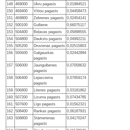
149.
469000
Ukru pagasts
0,01984521
150.
469400
Vītiņu pagasts
0,04458473
151.
469800
Zebrenes pagasts
0,02454141
152.
500100
Gulbene
0,66075117
153.
504400
Beļavas pagasts
0,05898555
154.
504800
Daukstu pagasts
0,04992211
155.
505200
Druvienas pagasts
0,02515803
156.
505600
Galgauskas
0,02442894
pagasts
157.
506000
Jaungulbenes
0,07058632
pagasts
158.
506400
Lejasciema
0,07859174
pagasts
159.
506800
Litenes pagasts
0,03181862
160.
507200
Lizuma pagasts
0,07434785
161.
507600
Līgo pagasts
0,01562321
162.
508400
Rankas pagasts
0,06187931
163.
508800
Stāmerienas
0,04170247
pagasts