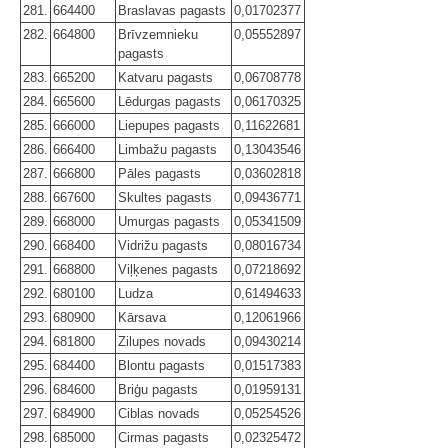
281.
664400
Braslavas pagasts
0,01702377
282.
664800
Brīvzemnieku
0,05552897
pagasts
283.
665200
Katvaru pagasts
0,06708778
284.
665600
Lēdurgas pagasts
0,06170325
285.
666000
Liepupes pagasts
0,11622681
286.
666400
Limbažu pagasts
0,13043546
287.
666800
Pāles pagasts
0,03602818
288.
667600
Skultes pagasts
0,09436771
289.
668000
Umurgas pagasts
0,05341509
290.
668400
Vidrižu pagasts
0,08016734
291.
668800
Viļķenes pagasts
0,07218692
292.
680100
Ludza
0,61494633
293.
680900
Kārsava
0,12061966
294.
681800
Zilupes novads
0,09430214
295.
684400
Blontu pagasts
0,01517383
296.
684600
Briģu pagasts
0,01959131
297.
684900
Ciblas novads
0,05254526
298.
685000
Cirmas pagasts
0,02325472