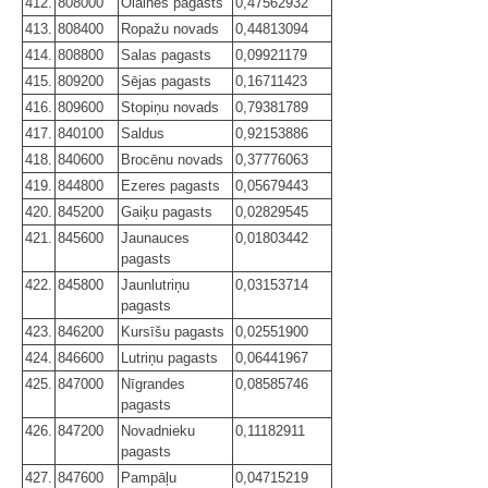
412.
808000
Olaines pagasts
0,47562932
413.
808400
Ropažu novads
0,44813094
414.
808800
Salas pagasts
0,09921179
415.
809200
Sējas pagasts
0,16711423
416.
809600
Stopiņu novads
0,79381789
417.
840100
Saldus
0,92153886
418.
840600
Brocēnu novads
0,37776063
419.
844800
Ezeres pagasts
0,05679443
420.
845200
Gaiķu pagasts
0,02829545
421.
845600
Jaunauces
0,01803442
pagasts
422.
845800
Jaunlutriņu
0,03153714
pagasts
423.
846200
Kursīšu pagasts
0,02551900
424.
846600
Lutriņu pagasts
0,06441967
425.
847000
Nīgrandes
0,08585746
pagasts
426.
847200
Novadnieku
0,11182911
pagasts
427.
847600
Pampāļu
0,04715219