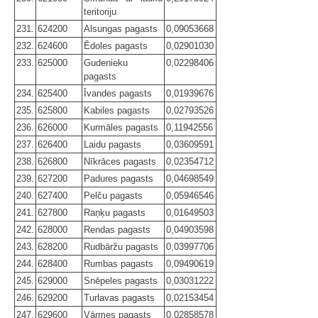
teritoriju
231.
624200
Alsungas pagasts
0,09053668
232.
624600
Ēdoles pagasts
0,02901030
233.
625000
Gudenieku
0,02298406
pagasts
234.
625400
Īvandes pagasts
0,01939676
235.
625800
Kabiles pagasts
0,02793526
236.
626000
Kurmāles pagasts
0,11942556
237.
626400
Laidu pagasts
0,03609591
238.
626800
Nīkrāces pagasts
0,02354712
239.
627200
Padures pagasts
0,04698549
240.
627400
Pelču pagasts
0,05946546
241.
627800
Raņķu pagasts
0,01649503
242.
628000
Rendas pagasts
0,04903598
243.
628200
Rudbāržu pagasts
0,03997706
244.
628400
Rumbas pagasts
0,09490619
245.
629000
Snēpeles pagasts
0,03031222
246.
629200
Turlavas pagasts
0,02153454
247.
629600
Vārmes pagasts
0,02858578