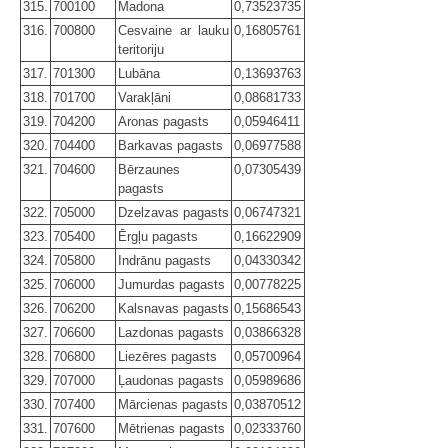
315.
700100
Madona
0,73523735
316.
700800
Cesvaine ar lauku
0,16805761
teritoriju
317.
701300
Lubāna
0,13693763
318.
701700
Varakļāni
0,08681733
319.
704200
Aronas pagasts
0,05946411
320.
704400
Barkavas pagasts
0,06977588
321.
704600
Bērzaunes
0,07305439
pagasts
322.
705000
Dzelzavas pagasts
0,06747321
323.
705400
Ērgļu pagasts
0,16622909
324.
705800
Indrānu pagasts
0,04330342
325.
706000
Jumurdas pagasts
0,00778225
326.
706200
Kalsnavas pagasts
0,15686543
327.
706600
Lazdonas pagasts
0,03866328
328.
706800
Liezēres pagasts
0,05700964
329.
707000
Ļaudonas pagasts
0,05989686
330.
707400
Mārcienas pagasts
0,03870512
331.
707600
Mētrienas pagasts
0,02333760