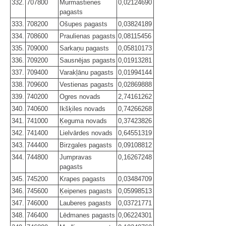
332.
707800
Murmastienes
0,02124690
pagasts
333.
708200
Ošupes pagasts
0,03824189
334.
708600
Praulienas pagasts
0,08115456
335.
709000
Sarkaņu pagasts
0,05810173
336.
709200
Sausnējas pagasts
0,01913281
337.
709400
Varakļānu pagasts
0,01994144
338.
709600
Vestienas pagasts
0,02869888
339.
740200
Ogres novads
2,74161262
340.
740600
Ikšķiles novads
0,74266268
341.
741000
Ķeguma novads
0,37423826
342.
741400
Lielvārdes novads
0,64551319
343.
744400
Birzgales pagasts
0,09108812
344.
744800
Jumpravas
0,16267248
pagasts
345.
745200
Krapes pagasts
0,03484709
346.
745600
Ķeipenes pagasts
0,05998513
347.
746000
Lauberes pagasts
0,03721771
348.
746400
Lēdmanes pagasts
0,06224301