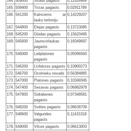
164.
509000
Stradu pagasts
0,11528949
165.
509400
Tirzas pagasts
0,02911789
166.
541200
Kalnciems ar
0,14229207
lauku teritoriju
167.
544800
Elejas pagasts
0,13723085
168.
545200
Glūdas pagasts
0,15620495
169.
545600
Jaunsvirlaukas
0,18349687
pagasts
170.
546000
Lielplatones
0,05096560
pagasts
171.
546200
Līvbērzes pagasts
0,10900273
172.
546700
Ozolnieku novads
0,56384885
173.
547000
Platones pagasts
0,10349345
174.
547400
Sesavas pagasts
0,06982978
175.
547800
Sidrabenes
0,07348581
pagasts
176.
548200
Svētes pagasts
0,08638709
177.
548600
Valgundes
0,11415318
pagasts
178.
549000
Vilces pagasts
0,06613003