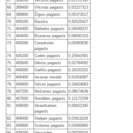
67.
389200
Vecumu pagasts
0,01721395
68.
389400
Vīksnas pagasts
0,02227313
69.
389800
Žīguru pagasts
0,05373517
70.
400100
Bauska
0,82525427
71.
404400
Bārbeles pagasts
0,04049237
72.
404600
Brunavas pagasts
0,06692153
73.
405000
Ceraukstes
0,09383030
pagasts
74.
405200
Codes pagasts
0,15561591
75.
405600
Dāviņu pagasts
0,02784092
76.
406000
Gailīšu pagasts
0,18103202
77.
406400
Iecavas novads
0,61826087
78.
406800
Īslīces pagasts
0,24654683
79.
407200
Mežotnes pagasts
0,08674639
80.
407600
Rundāles pagasts
0,12172339
81.
408000
Skaistkalnes
0,06822345
pagasts
82.
408400
Stelpes pagasts
0,03911629
83.
408800
Svitenes pagasts
0,02900800
84.
409200
Vecsaules
0,08700016