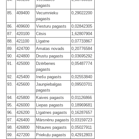
pagasts
85.
409400
Vecumnieku
0,29022200
pagasts
86.
409600
Viesturu pagasts
0,02842305
87.
420100
Cēsis
1,62807904
88.
421100
Līgatne
0,07733867
89.
424700
Amatas novads
0,20776584
90.
424800
Drustu pagasts
0,03695292
91.
425000
Dzērbenes
0,05487774
pagasts
92.
425400
Inešu pagasts
0,02553840
93.
425600
Jaunpiebalgas
0,09503701
pagasts
94.
425800
Kaives pagasts
0,01126866
95.
426000
Liepas pagasts
0,18969681
96.
426200
Līgatnes pagasts
0,16287657
97.
426400
Mārsnēnu pagasts
0,03159723
98.
426800
Nītaures pagasts
0,05027911
99.
427200
Priekuļu pagasts
0,42912803