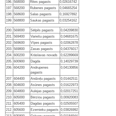
196.
568000
Rites pagasts
0,02616742
197.
568200
Rubenes pagasts
0,04665254
198.
568600
Salas pagasts
0,16927892
199.
568800
Saukas pagasts
0,03254162
200.
569000
Sēlpils pagasts
0,04209830
201.
569400
Variešu pagasts
0,04681675
202.
569600
Vīpes pagasts
0,02062878
203.
569800
Zasas pagasts
0,04376017
204.
600200
Krāslavas novads
0,62289669
205.
600900
Dagda
0,14029739
206.
604200
Andrupenes
0,04130856
pagasts
207.
604400
Andzeļu pagasts
0,01442511
208.
604600
Asūnes pagasts
0,01622973
209.
604800
Aulejas pagasts
0,02017251
210.
605000
Bērziņu pagasts
0,00920083
211.
605400
Dagdas pagasts
0,02505507
212.
605600
Ezernieku pagasts
0,03826992
213.
605800
Grāveru pagasts
0,01184944