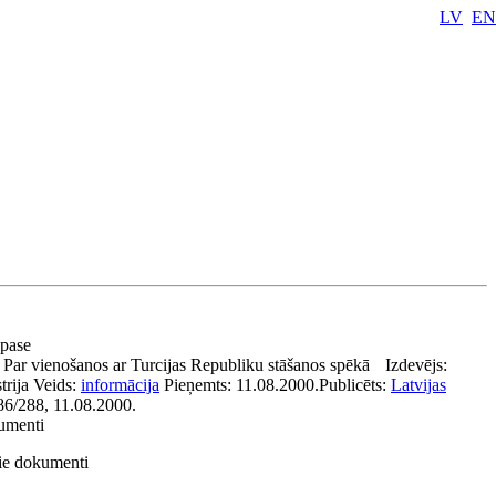
LV
EN
 pase
:
Par vienošanos ar Turcijas Republiku stāšanos spēkā
Izdevējs:
trija
Veids:
informācija
Pieņemts:
11.08.2000.
Publicēts:
Latvijas
86/288, 11.08.2000.
kumenti
tie dokumenti