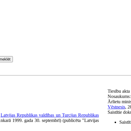
meklēt
Tiesību akta
Nosaukums
Ārlietu minis
Vēstnesis
, 2
Saistītie do
ā
Latvijas Republikas valdības un Turcijas Republikas
Ankarā 1999. gada 30. septembrī) (publicēta "Latvijas
Saistī