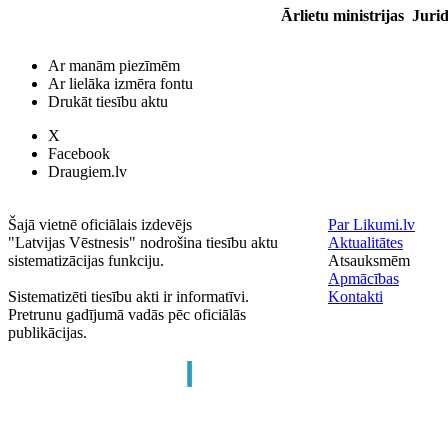
Ārlietu ministrijas Jur
Ar manām piezīmēm
Ar lielāka izmēra fontu
Drukāt tiesību aktu
X
Facebook
Draugiem.lv
Šajā vietnē oficiālais izdevējs
Par Likumi.lv
"Latvijas Vēstnesis" nodrošina tiesību aktu
Aktualitātes
sistematizācijas funkciju.
Atsauksmēm
Apmācības
Sistematizēti tiesību akti ir informatīvi.
Kontakti
Pretrunu gadījumā vadās pēc oficiālās
publikācijas.