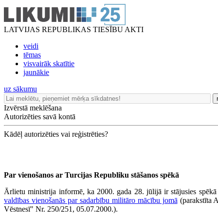
LATVIJAS REPUBLIKAS TIESĪBU AKTI
veidi
tēmas
visvairāk skatītie
jaunākie
uz sākumu
Izvērstā meklēšana
Autorizēties savā kontā
Kādēļ autorizēties vai reģistrēties?
Par vienošanos ar Turcijas Republiku stāšanos spēkā
Ārlietu ministrija informē, ka 2000. gada 28. jūlijā ir stājusies spēk
valdības vienošanās par sadarbību militāro mācību jomā
(parakstīta 
Vēstnesī" Nr. 250/251, 05.07.2000.).