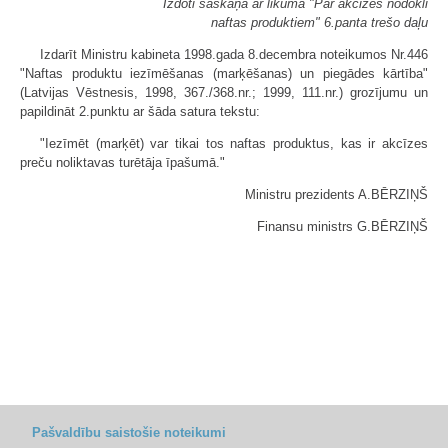
Izdoti saskaņā ar likuma "Par akcīzes nodokli
naftas produktiem" 6.panta trešo daļu
Izdarīt Ministru kabineta 1998.gada 8.decembra noteikumos Nr.446
"Naftas produktu iezīmēšanas (marķēšanas) un piegādes kārtība"
(Latvijas Vēstnesis, 1998, 367./368.nr.; 1999, 111.nr.) grozījumu un
papildināt 2.punktu ar šāda satura tekstu:
"Iezīmēt (marķēt) var tikai tos naftas produktus, kas ir akcīzes
preču noliktavas turētāja īpašumā."
Ministru prezidents A.BĒRZIŅŠ
Finansu ministrs G.BĒRZIŅŠ
Pašvaldību saistošie noteikumi