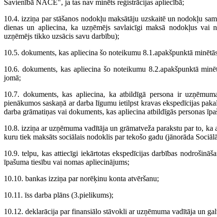
Savienībā NACE", ja tas nav minēts reģistrācijas apliecībā;
10.4. izziņa par stāšanos nodokļu maksātāju uzskaitē un nodokļu sama
dienas un apliecina, ka uzņēmējs savlaicīgi maksā nodokļus vai not
uzņēmējs tikko uzsācis savu darbību);
10.5. dokuments, kas apliecina šo noteikumu 8.1.apakšpunktā minētās
10.6. dokuments, kas apliecina šo noteikumu 8.2.apakšpunktā minētā
jomā;
10.7. dokuments, kas apliecina, ka atbildīgā persona ir uzņēmuma ī
pienākumos saskaņā ar darba līgumu ietilpst kravas ekspedīcijas paka
darba grāmatiņas vai dokuments, kas apliecina atbildīgās personas īpaš
10.8. izziņa ar uzņēmuma vadītāja un grāmatveža parakstu par to, ka 
kuru tiek maksāts sociālais nodoklis par tekošo gadu (jānorāda Sociāl
10.9. telpu, kas attiecīgi iekārtotas ekspedīcijas darbības nodrošināša
īpašuma tiesību vai nomas apliecinājums;
10.10. bankas izziņa par norēķinu konta atvēršanu;
10.11. īss darba plāns (3.pielikums);
10.12. deklarācija par finansiālo stāvokli ar uzņēmuma vadītāja un ga