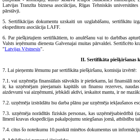
Latvijas Tranzīta biznesa asociācijas, Rīgas Tehniskās universitāt
pārstāvji.
5. Sertifikācijas dokumentu uzskaiti un uzglabāšanu, sertifikātu i
ekspeditoru asociācija LAFF.
6. Par piešķirtajiem sertifikātiem, to anulēšanu vai to darbības a
Valsts ieņēmumu dienesta Galvenajai muitas pārvaldei. Sertificēto kra
"
Latvijas Vēstnesis
".
II. Sertifikāta piešķiršanas
7. Lai pieņemtu lēmumu par sertifikāta piešķiršanu, komisija izvērtē:
7.1. vai uzņēmēja finansiālais stāvoklis ir pietiekams, lai finansiāli
ir, ka uzņēmējam pieejamais kapitāls un finansu rezerves, naudas 
aizdevumi vai aizņēmumi, jebkādi aktīvi, ieskaitot mantu, ir ne mazāk
7.2. uzņēmēja izstrādātu īsu darba plānu par uzņēmēja iekļaušanos esoš
7.3. uzņēmēja norādītās fiziskās personas, kas uzņēmējsabiedrībā (u
līmenī kravas ekspedīcijas pakalpojumu sniegšanas jomā, atbilstību tai
7.4. citus šo noteikumu 10.punktā minētos dokumentus un informācij