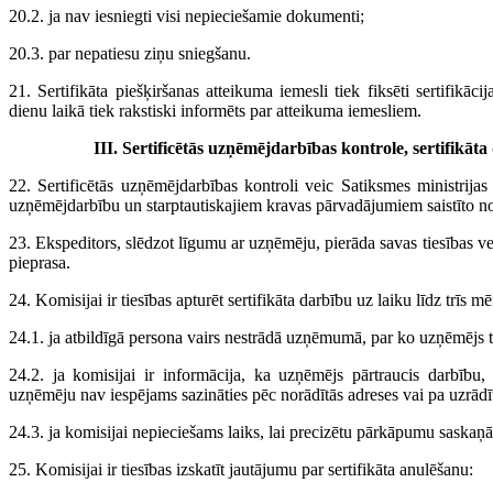
20.2. ja nav iesniegti visi nepieciešamie dokumenti;
20.3. par nepatiesu ziņu sniegšanu.
21. Sertifikāta piešķiršanas atteikuma iemesli tiek fiksēti sertifikā
dienu laikā tiek rakstiski informēts par atteikuma iemesliem.
III. Sertificētās uzņēmējdarbības kontrole, sertifikā
22. Sertificētās uzņēmējdarbības kontroli veic Satiksmes ministrijas u
uzņēmējdarbību un starptautiskajiem kravas pārvadājumiem saistīto no
23. Ekspeditors, slēdzot līgumu ar uzņēmēju, pierāda savas tiesības vei
pieprasa.
24. Komisijai ir tiesības apturēt sertifikāta darbību uz laiku līdz trīs m
24.1. ja atbildīgā persona vairs nestrādā uzņēmumā, par ko uzņēmējs t
24.2. ja komisijai ir informācija, ka uzņēmējs pārtraucis darbību,
uzņēmēju nav iespējams sazināties pēc norādītās adreses vai pa uzrādī
24.3. ja komisijai nepieciešams laiks, lai precizētu pārkāpumu saska
25. Komisijai ir tiesības izskatīt jautājumu par sertifikāta anulēšanu: