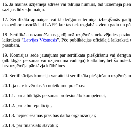
16. Ja mainās uzņēmēja adrese vai tālruņa numurs, tad uzņēmēja pienāk
saziņas līdzekļu maiņu.
17. Sertifikāta apmaiņas vai tā derīguma termiņa izbeigšanās gadī
ekspeditoru asociācijai LAFF, kur tas tiek uzglabāts vienu gadu un pēc 
18. Sertifikāta nozaudēšanas gadījumā uzņēmējs nekavējoties paziņo p
laikrakstā "
Latvijas Vēstnesis
". Pēc publikācijas oficiālajā laikraks
prasībām.
19. Komisijas sēdē jautājums par sertifikāta piešķiršanu vai derīgu
(atbildīgās personas vai uzņēmuma vadītāja) klātbūtnē, bet šo notei
bez uzņēmēja pārstāvja klātbūtnes.
20. Sertifikācijas komisija var atteikt sertifikāta piešķiršanu uzņēmēja
20.1. ja nav ievērotas šo noteikumu prasības:
20.1.1. par atbildīgās personas profesionālo kompetenci;
20.1.2. par labu reputāciju;
20.1.3. nepieciešamās prasības darba organizācijai;
20.1.4. par finansiālo stāvokli;