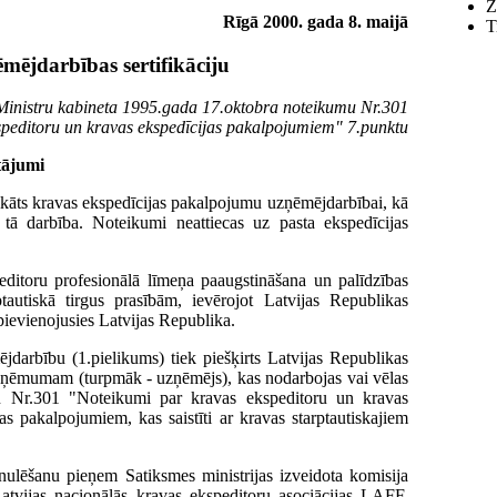
Z
Rīgā 2000. gada 8. maijā
T
ējdarbības sertifikāciju
 Ministru kabineta 1995.gada 17.oktobra noteikumu Nr.301
speditoru un kravas ekspedīcijas pakalpojumiem" 7.punktu
utājumi
ifikāts kravas ekspedīcijas pakalpojumu uzņēmējdarbībai, kā
ta tā darbība. Noteikumi neattiecas uz pasta ekspedīcijas
peditoru profesionālā līmeņa paaugstināšana un palīdzības
ptautiskā tirgus prasībām, ievērojot Latvijas Republikas
ievienojusies Latvijas Republika.
ējdarbību (1.pielikums) tiek piešķirts Latvijas Republikas
 uzņēmumam (turpmāk - uzņēmējs), kas nodarbojas vai vēlas
u Nr.301 "Noteikumi par kravas ekspeditoru un kravas
s pakalpojumiem, kas saistīti ar kravas starptautiskajiem
anulēšanu pieņem Satiksmes ministrijas izveidota komisija
 Latvijas nacionālās kravas ekspeditoru asociācijas LAFF,