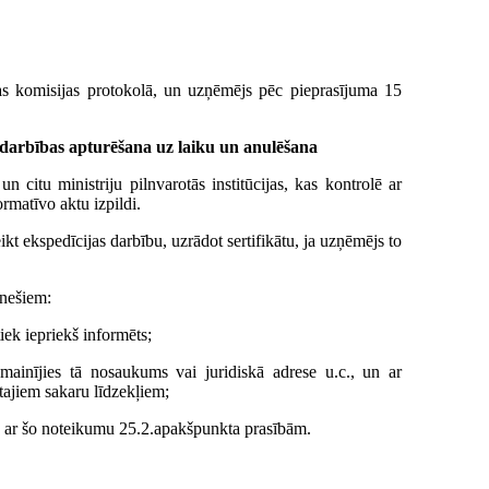
cijas komisijas protokolā, un uzņēmējs pēc pieprasījuma 15
ta darbības apturēšana uz laiku un anulēšana
n citu ministriju pilnvarotās institūcijas, kas kontrolē ar
rmatīvo aktu izpildi.
kt ekspedīcijas darbību, uzrādot sertifikātu, ja uzņēmējs to
ēnešiem:
iek iepriekš informēts;
 mainījies tā nosaukums vai juridiskā adrese u.c., un ar
tajiem sakaru līdzekļiem;
ņā ar šo noteikumu 25.2.apakšpunkta prasībām.