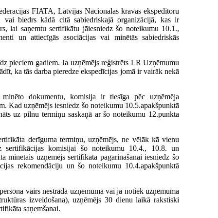
federācijas FIATA, Latvijas Nacionālās kravas ekspeditoru
 vai biedrs kādā citā sabiedriskajā organizācijā, kas ir
s, lai saņemtu sertifikātu jāiesniedz šo noteikumu 10.1.,
nti un attiecīgās asociācijas vai minētās sabiedriskās
a līdz pieciem gadiem. Ja uzņēmējs reģistrēts LR Uzņēmumu
ādīt, ka tās darba pieredze ekspedīcijas jomā ir vairāk nekā
 minēto dokumentu, komisija ir tiesīga pēc uzņēmēja
šiem. Kad uzņēmējs iesniedz šo noteikumu 10.5.apakšpunktā
ināts uz pilnu termiņu saskaņā ar šo noteikumu 12.punkta
ertifikāta derīguma termiņu, uzņēmējs, ne vēlāk kā vienu
 sertifikācijas komisijai šo noteikumu 10.4., 10.8. un
 minētais uzņēmējs sertifikāta pagarināšanai iesniedz šo
zācijas rekomendāciju un šo noteikumu 10.4.apakšpunktā
gā persona vairs nestrādā uzņēmumā vai ja notiek uzņēmuma
truktūras izveidošana), uzņēmējs 30 dienu laikā rakstiski
rtifikāta saņemšanai.