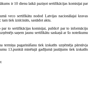
ums ir 10 dienu laikā paziņot sertifikācijas komisijai par
jumā veco sertifikātu nodod Latvijas nacionālajai kravas
tam tiek iznīcināts, sastādot aktu.
ar to sertifikācijas komisijai, publicē par to informāciju
tā uzņēmējs saņem jaunu sertifikātu saskaņā ar šo noteikumu
ma termiņa pagarināšanu tiek izskatīts uzņēmēja pārstāvja
kumu 13.punktā minētajā gadījumā jautājums tiek izskatīts
m: