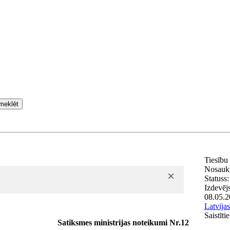
meklēt
Tiesību
Nosauk
Statuss:
Izdevēj
08.05.2
Latvija
Saistīt
Satiksmes ministrijas noteikumi Nr.12