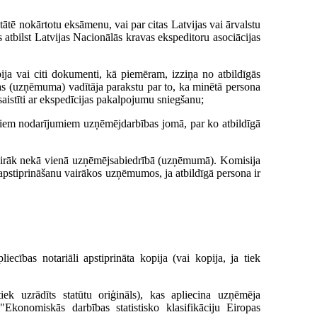
ātē nokārtotu eksāmenu, vai par citas Latvijas vai ārvalstu
tbilst Latvijas Nacionālās kravas ekspeditoru asociācijas
ija vai citi dokumenti, kā piemēram, izziņa no atbildīgās
bas (uzņēmuma) vadītāja parakstu par to, ka minētā persona
aistīti ar ekspedīcijas pakalpojumu sniegšanu;
zīgiem nodarījumiem uzņēmējdarbības jomā, par ko atbildīgā
 vairāk nekā vienā uzņēmējsabiedrībā (uzņēmumā). Komisija
 apstiprināšanu vairākos uzņēmumos, ja atbildīgā persona ir
cības notariāli apstiprināta kopija (vai kopija, ja tiek
 tiek uzrādīts statūtu oriģināls), kas apliecina uzņēmēja
konomiskās darbības statistisko klasifikāciju Eiropas