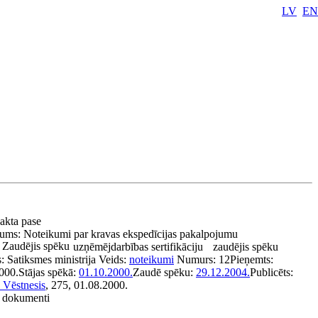
LV
EN
 akta pase
ums:
Noteikumi par kravas ekspedīcijas pakalpojumu
Zaudējis spēku
uzņēmējdarbības sertifikāciju
zaudējis spēku
s:
Satiksmes ministrija
Veids:
noteikumi
Numurs:
12
Pieņemts:
000.
Stājas spēkā:
01.10.2000.
Zaudē spēku:
29.12.2004.
Publicēts:
s Vēstnesis
, 275, 01.08.2000.
ie dokumenti