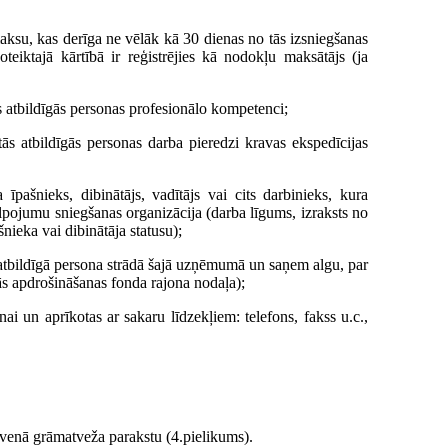
ksu, kas derīga ne vēlāk kā 30 dienas no tās izsniegšanas
eiktajā kārtībā ir reģistrējies kā nodokļu maksātājs (ja
 atbildīgās personas profesionālo kompetenci;
s atbildīgās personas darba pieredzi kravas ekspedīcijas
pašnieks, dibinātājs, vadītājs vai cits darbinieks, kura
lpojumu sniegšanas organizācija (darba līgums, izraksts no
nieka vai dibinātāja statusu);
atbildīgā persona strādā šajā uzņēmumā un saņem algu, par
ās apdrošināšanas fonda rajona nodaļa);
nai un aprīkotas ar sakaru līdzekļiem: telefons, fakss u.c.,
lvenā grāmatveža parakstu (4.pielikums).