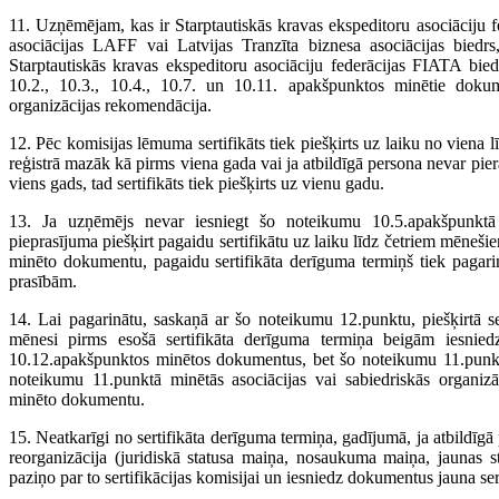
11. Uzņēmējam, kas ir Starptautiskās kravas ekspeditoru asociāciju 
asociācijas LAFF vai Latvijas Tranzīta biznesa asociācijas biedrs,
Starptautiskās kravas ekspeditoru asociāciju federācijas FIATA biedr
10.2., 10.3., 10.4., 10.7. un 10.11. apakšpunktos minētie dokume
organizācijas rekomendācija.
12. Pēc komisijas lēmuma sertifikāts tiek piešķirts uz laiku no vien
reģistrā mazāk kā pirms viena gada vai ja atbildīgā persona nevar pier
viens gads, tad sertifikāts tiek piešķirts uz vienu gadu.
13. Ja uzņēmējs nevar iesniegt šo noteikumu 10.5.apakšpunktā
pieprasījuma piešķirt pagaidu sertifikātu uz laiku līdz četriem mēne
minēto dokumentu, pagaidu sertifikāta derīguma termiņš tiek pagar
prasībām.
14. Lai pagarinātu, saskaņā ar šo noteikumu 12.punktu, piešķirtā s
mēnesi pirms esošā sertifikāta derīguma termiņa beigām iesniedz
10.12.apakšpunktos minētos dokumentus, bet šo noteikumu 11.punktā
noteikumu 11.punktā minētās asociācijas vai sabiedriskās organi
minēto dokumentu.
15. Neatkarīgi no sertifikāta derīguma termiņa, gadījumā, ja atbildī
reorganizācija (juridiskā statusa maiņa, nosaukuma maiņa, jaunas s
paziņo par to sertifikācijas komisijai un iesniedz dokumentus jauna se