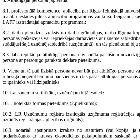
8. Atbildīgajai personai jāpierāda:
8.1. profesionālā kompetence: apliecība par Rīgas Tehniskajā universit
mācību iestādes pilnas apmācību programmas vai kursu beigšanu, kas a
LAFF izstrādātajai apmācību programmai;
8.2. darba pieredze: izraksts no darba grāmatiņas, darba līguma kop
personas pašreizējās vai iepriekšējās darbavietas ar uzņēmējsabiedrī
strādājusi šajā uzņēmējsabiedrībā (uzņēmumā), un tās pienākumi bija s
8.3. laba reputācija: atbildīgā persona nav sodīta par tīšiem nozied
persona ar personīgo parakstu deklarē pieteikumā.
9. Viena un tā pati fiziskā persona nevar būt par atbildīgo personu
ir tiesīga pieņemt lēmumu par vienas un tās pašas atbildīgās personas
to īpašnieks vai līdzīpašnieks.
10. Lai saņemtu sertifikātu, uzņēmējam ir jāiesniedz:
10.1. noteiktas formas pieteikums (2.pielikums);
10.2. LR Uzņēmumu reģistra izsniegtās uzņēmuma reģistrācijas aplie
uzrādīts reģistrācijas apliecības oriģināls);
10.3. notariāli apstiprināts izraksts no statūtiem (vai kopija, ja
nodarbošanos ar kravas ekspedīcijas pakalpojumiem saskaņā ar "E