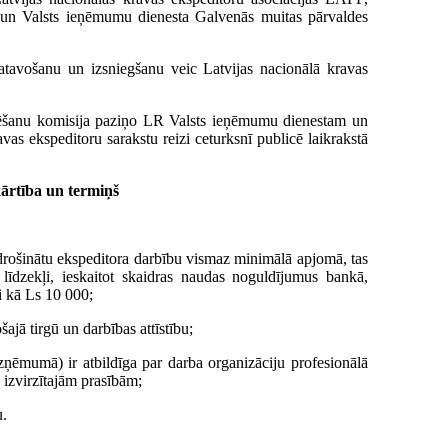
es un Valsts ieņēmumu dienesta Galvenās muitas pārvaldes
zgatavošanu un izsniegšanu veic Latvijas nacionālā kravas
pturēšanu komisija paziņo LR Valsts ieņēmumu dienestam un
vas ekspeditoru sarakstu reizi ceturksnī publicē laikrakstā
 kārtība un termiņš
 nodrošinātu ekspeditora darbību vismaz minimālā apjomā, tas
līdzekļi, ieskaitot skaidras naudas noguldījumus bankā,
i kā Ls 10 000;
ajā tirgū un darbības attīstību;
zņēmumā) ir atbildīga par darba organizāciju profesionālā
 izvirzītajām prasībām;
u.