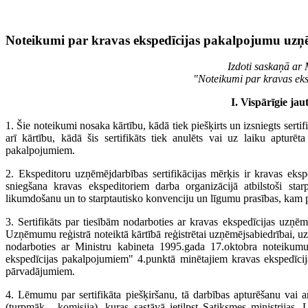
Noteikumi par kravas ekspedīcijas pakalpojumu uzņēm
Izdoti saskaņā ar
"Noteikumi par kravas ek
I. Vispārīgie ja
1. Šie noteikumi nosaka kārtību, kādā tiek piešķirts un izsniegts sert
arī kārtību, kādā šis sertifikāts tiek anulēts vai uz laiku apturē
pakalpojumiem.
2. Ekspeditoru uzņēmējdarbības sertifikācijas mērķis ir kravas eks
sniegšana kravas ekspeditoriem darba organizācijā atbilstoši star
likumdošanu un to starptautisko konvenciju un līgumu prasības, kam p
3. Sertifikāts par tiesībām nodarboties ar kravas ekspedīcijas uzņēm
Uzņēmumu reģistrā noteiktā kārtībā reģistrētai uzņēmējsabiedrībai,
nodarboties ar Ministru kabineta 1995.gada 17.oktobra noteikum
ekspedīcijas pakalpojumiem" 4.punktā minētajiem kravas ekspedīcija
pārvadājumiem.
4. Lēmumu par sertifikāta piešķiršanu, tā darbības apturēšanu vai 
(turpmāk - komisija), kuras sastāvā ietilpst Satiksmes ministrijas,