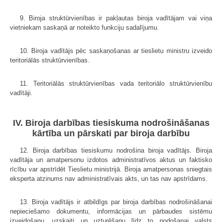
9. Biroja struktūrvienības ir pakļautas biroja vadītājam vai viņa
vietniekam saskaņā ar noteikto funkciju sadalījumu.
10. Biroja vadītājs pēc saskaņošanas ar tieslietu ministru izveido
teritoriālās struktūrvienības.
11. Teritoriālās struktūrvienības vada teritoriālo struktūrvienību
vadītāji.
IV. Biroja darbības tiesiskuma nodrošināšanas
kārtība un pārskati par biroja darbību
12. Biroja darbības tiesiskumu nodrošina biroja vadītājs. Biroja
vadītāja un amatpersonu izdotos administratīvos aktus un faktisko
rīcību var apstrīdēt Tieslietu ministrijā. Biroja amatpersonas sniegtais
eksperta atzinums nav administratīvais akts, un tas nav apstrīdams.
13. Biroja vadītājs ir atbildīgs par biroja darbības nodrošināšanai
nepieciešamo dokumentu, informācijas un pārbaudes sistēmu
izveidošanu, uzskaiti un uzturēšanu līdz to nodošanai valsts