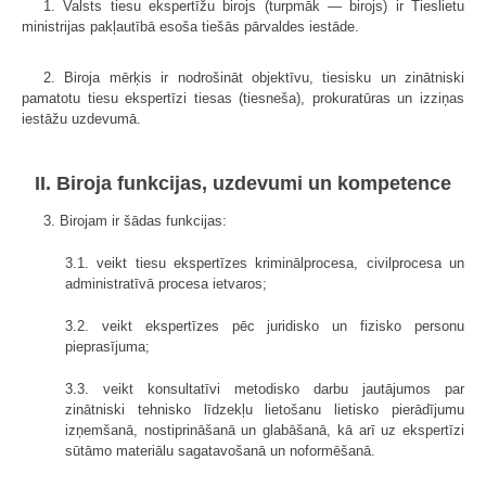
1. Valsts tiesu ekspertīžu birojs (turpmāk — birojs) ir Tieslietu
ministrijas pakļautībā esoša tiešās pārvaldes iestāde.
2. Biroja mērķis ir nodrošināt objektīvu, tiesisku un zinātniski
pamatotu tiesu ekspertīzi tiesas (tiesneša), prokuratūras un izziņas
iestāžu uzdevumā.
II. Biroja funkcijas, uzdevumi un kompetence
3. Birojam ir šādas funkcijas:
3.1. veikt tiesu ekspertīzes kriminālprocesa, civilprocesa un
administratīvā procesa ietvaros;
3.2. veikt ekspertīzes pēc juridisko un fizisko personu
pieprasījuma;
3.3. veikt konsultatīvi metodisko darbu jautājumos par
zinātniski tehnisko līdzekļu lietošanu lietisko pierādījumu
izņemšanā, nostiprināšanā un glabāšanā, kā arī uz ekspertīzi
sūtāmo materiālu sagatavošanā un noformēšanā.