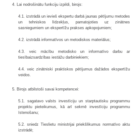
4. Lai nodrošinātu funkciju izpildi, birojs:
4.1. izstrādā un ievieš ekspertu darbā jaunas pētījumu metodes
un tehniskos līdzekļus, pamatojoties uz zinātnes
sasniegumiem un ekspertīžu prakses apkopojumiem;
4.2. izstrādā informatīvos un metodiskos materiālus;
4.3. veic mācību metodisko un informatīvo darbu ar
tiesībaizsardzības iestāžu darbiniekiem;
4.4. veic zinātniski praktiskos pētījumus dažādos ekspertīžu
veidos.
5. Birojs atbilstoši savai kompetencei:
5.1. sagatavo valsts investīciju un starptautisku programmu
projektu pieteikumus, kā arī sekmē investīciju programmu
īstenošanu;
5.2. sniedz Tieslietu ministrijai priekšlikumus normatīvo aktu
izstrādē;