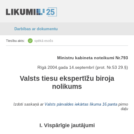
Darbības ar dokumentu
Tiesību akts:
spēkā esošs
Ministru kabineta noteikumi Nr.793
Rīgā 2004.gada 14.septembrī (prot. Nr.53 29.§)
Valsts tiesu ekspertīžu biroja
nolikums
Izdoti saskaņā ar
Valsts pārvaldes iekārtas likuma
16.panta
pirmo
daļu
I. Vispārīgie jautājumi