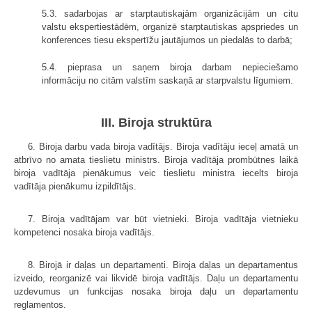
5.3. sadarbojas ar starptautiskajām organizācijām un citu
valstu ekspertiestādēm, organizē starptautiskas apspriedes un
konferences tiesu ekspertīžu jautājumos un piedalās to darbā;
5.4. pieprasa un saņem biroja darbam nepieciešamo
informāciju no citām valstīm saskaņā ar starpvalstu līgumiem.
III. Biroja struktūra
6. Biroja darbu vada biroja vadītājs. Biroja vadītāju ieceļ amatā un
atbrīvo no amata tieslietu ministrs. Biroja vadītāja prombūtnes laikā
biroja vadītāja pienākumus veic tieslietu ministra iecelts biroja
vadītāja pienākumu izpildītājs.
7. Biroja vadītājam var būt vietnieki. Biroja vadītāja vietnieku
kompetenci nosaka biroja vadītājs.
8. Birojā ir daļas un departamenti. Biroja daļas un departamentus
izveido, reorganizē vai likvidē biroja vadītājs. Daļu un departamentu
uzdevumus un funkcijas nosaka biroja daļu un departamentu
reglamentos.