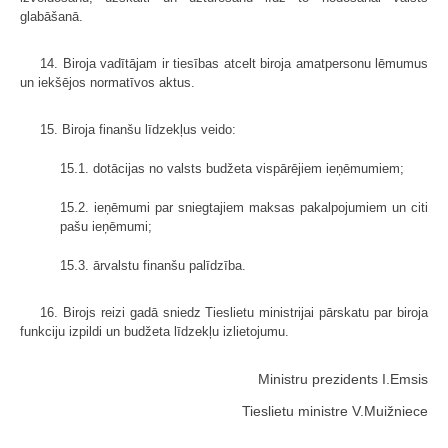
glabāšanā.
14. Biroja vadītājam ir tiesības atcelt biroja amatpersonu lēmumus
un iekšējos normatīvos aktus.
15. Biroja finanšu līdzekļus veido:
15.1. dotācijas no valsts budžeta vispārējiem ieņēmumiem;
15.2. ieņēmumi par sniegtajiem maksas pakalpojumiem un citi
pašu ieņēmumi;
15.3. ārvalstu finanšu palīdzība.
16. Birojs reizi gadā sniedz Tieslietu ministrijai pārskatu par biroja
funkciju izpildi un budžeta līdzekļu izlietojumu.
Ministru prezidents I.Emsis
Tieslietu ministre V.Muižniece