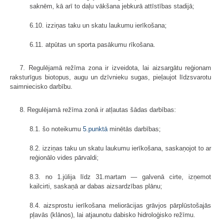
saknēm, kā arī to daļu vākšana jebkurā attīstības stadijā;
6.10. izziņas taku un skatu laukumu ierīkošana;
6.11. atpūtas un sporta pasākumu rīkošana.
7. Regulējamā režīma zona ir izveidota, lai aizsargātu reģionam
raksturīgus biotopus, augu un dzīvnieku sugas, pieļaujot līdzsvarotu
saimniecisko darbību.
8. Regulējamā režīma zonā ir atļautas šādas darbības:
8.1. šo noteikumu
5.punktā
minētās darbības;
8.2. izziņas taku un skatu laukumu ierīkošana, saskaņojot to ar
reģionālo vides pārvaldi;
8.3. no 1.jūlija līdz 31.martam — galvenā cirte, izņemot
kailcirti, saskaņā ar dabas aizsardzības plānu;
8.4. aizsprostu ierīkošana meliorācijas grāvjos pārplūstošajās
pļavās (klānos), lai atjaunotu dabisko hidroloģisko režīmu.