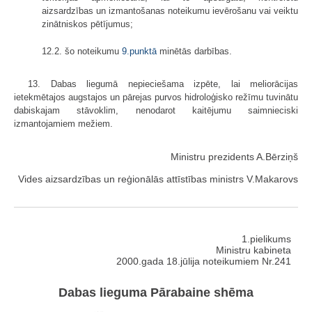
aizsardzības un izmantošanas noteikumu ievērošanu vai veiktu
zinātniskos pētījumus;
12.2. šo noteikumu
9.punktā
minētās darbības.
13. Dabas liegumā nepieciešama izpēte, lai meliorācijas
ietekmētajos augstajos un pārejas purvos hidroloģisko režīmu tuvinātu
dabiskajam stāvoklim, nenodarot kaitējumu saimnieciski
izmantojamiem mežiem.
Ministru prezidents A.Bērziņš
Vides aizsardzības un reģionālās attīstības ministrs V.Makarovs
1.pielikums
Ministru kabineta
2000.gada 18.jūlija noteikumiem Nr.241
Dabas lieguma Pārabaine shēma