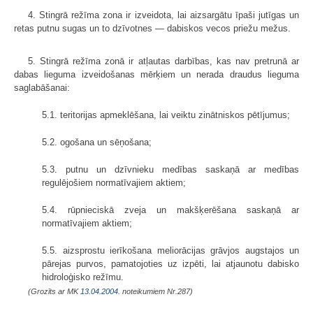
4. Stingrā režīma zona ir izveidota, lai aizsargātu īpaši jutīgas un
retas putnu sugas un to dzīvotnes — dabiskos vecos priežu mežus.
5. Stingrā režīma zonā ir atļautas darbības, kas nav pretrunā ar
dabas lieguma izveidošanas mērķiem un nerada draudus lieguma
saglabāšanai:
5.1. teritorijas apmeklēšana, lai veiktu zinātniskos pētījumus;
5.2. ogošana un sēņošana;
5.3. putnu un dzīvnieku medības saskaņā ar medības
regulējošiem normatīvajiem aktiem;
5.4. rūpnieciskā zveja un makšķerēšana saskaņā ar
normatīvajiem aktiem;
5.5. aizsprostu ierīkošana meliorācijas grāvjos augstajos un
pārejas purvos, pamatojoties uz izpēti, lai atjaunotu dabisko
hidroloģisko režīmu.
(Grozīts ar MK
13.04.2004.
noteikumiem Nr.287)