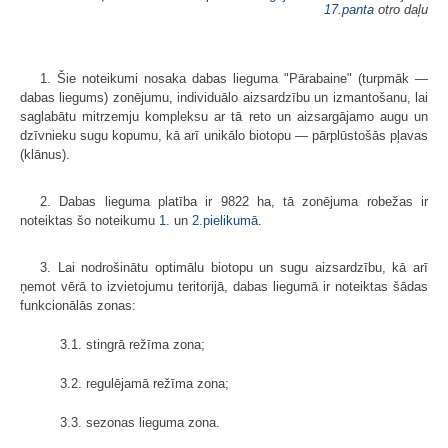
17.panta
otro daļu
1. Šie noteikumi nosaka dabas lieguma "Pārabaine" (turpmāk —
dabas liegums) zonējumu, individuālo aizsardzību un izmantošanu, lai
saglabātu mitrzemju kompleksu ar tā reto un aizsargājamo augu un
dzīvnieku sugu kopumu, kā arī unikālo biotopu — pārplūstošās pļavas
(klānus).
2. Dabas lieguma platība ir 9822 ha, tā zonējuma robežas ir
noteiktas šo noteikumu
1.
un
2.pielikumā
.
3. Lai nodrošinātu optimālu biotopu un sugu aizsardzību, kā arī
ņemot vērā to izvietojumu teritorijā, dabas liegumā ir noteiktas šādas
funkcionālās zonas:
3.1. stingrā režīma zona;
3.2. regulējamā režīma zona;
3.3. sezonas lieguma zona.