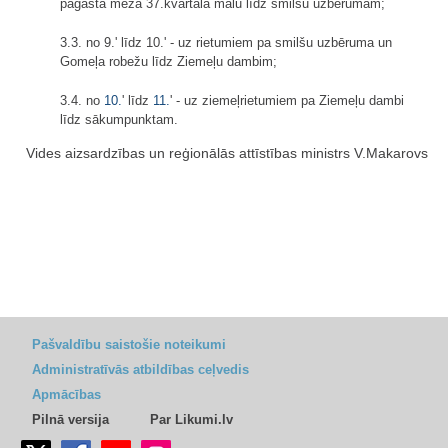
pagasta meža 37.kvartāla malu līdz smilšu uzbērumam;
3.3. no 9.' līdz 10.' - uz rietumiem pa smilšu uzbēruma un
Gomeļa robežu līdz Ziemeļu dambim;
3.4. no
10.
' līdz
11.
' - uz ziemeļrietumiem pa Ziemeļu dambi
līdz sākumpunktam.
Vides aizsardzības un reģionālās attīstības ministrs V.Makarovs
Pašvaldību saistošie noteikumi
Administratīvās atbildības ceļvedis
Apmācības
Pilnā versija
Par Likumi.lv