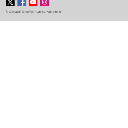
© Oficiālais izdevējs "Latvijas Vēstnesis"