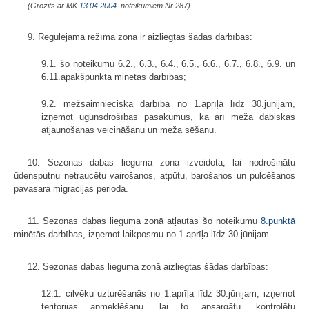
(Grozīts ar MK
13.04.2004.
noteikumiem Nr.287)
9. Regulējamā režīma zonā ir aizliegtas šādas darbības:
9.1. šo noteikumu 6.2., 6.3., 6.4., 6.5., 6.6., 6.7., 6.8., 6.9. un
6.11.apakšpunktā minētās darbības;
9.2. mežsaimnieciskā darbība no 1.aprīļa līdz 30.jūnijam,
izņemot ugunsdrošības pasākumus, kā arī meža dabiskās
atjaunošanas veicināšanu un meža sēšanu.
10. Sezonas dabas lieguma zona izveidota, lai nodrošinātu
ūdensputnu netraucētu vairošanos, atpūtu, barošanos un pulcēšanos
pavasara migrācijas periodā.
11. Sezonas dabas lieguma zonā atļautas šo noteikumu
8.punktā
minētās darbības, izņemot laikposmu no 1.aprīļa līdz 30.jūnijam.
12. Sezonas dabas lieguma zonā aizliegtas šādas darbības:
12.1. cilvēku uzturēšanās no 1.aprīļa līdz 30.jūnijam, izņemot
teritorijas apmeklēšanu, lai to apsargātu, kontrolētu