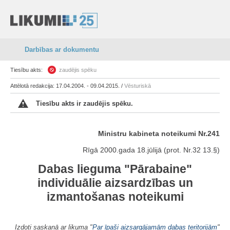
Darbības ar dokumentu
Tiesību akts:
zaudējis spēku
Attēlotā redakcija: 17.04.2004. - 09.04.2015. /
Vēsturiskā
Tiesību akts ir zaudējis spēku.
Ministru kabineta noteikumi Nr.241
Rīgā 2000.gada 18.jūlijā (prot. Nr.32 13.§)
Dabas lieguma "Pārabaine"
individuālie aizsardzības un
izmantošanas noteikumi
Izdoti saskaņā ar likuma "
Par īpaši aizsargājamām dabas teritorijām
"