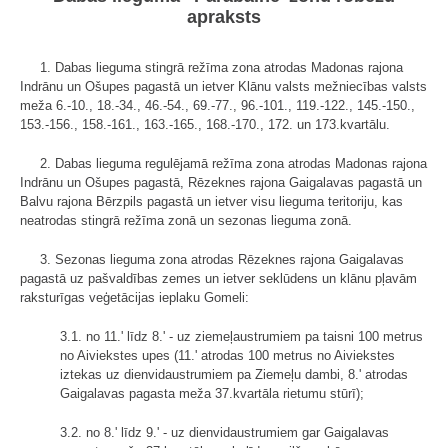
apraksts
1. Dabas lieguma stingrā režīma zona atrodas Madonas rajona
Indrānu un Ošupes pagastā un ietver Klānu valsts mežniecības valsts
meža 6.-10., 18.-34., 46.-54., 69.-77., 96.-101., 119.-122., 145.-150.,
153.-156., 158.-161., 163.-165., 168.-170., 172. un 173.kvartālu.
2. Dabas lieguma regulējamā režīma zona atrodas Madonas rajona
Indrānu un Ošupes pagastā, Rēzeknes rajona Gaigalavas pagastā un
Balvu rajona Bērzpils pagastā un ietver visu lieguma teritoriju, kas
neatrodas stingrā režīma zonā un sezonas lieguma zonā.
3. Sezonas lieguma zona atrodas Rēzeknes rajona Gaigalavas
pagastā uz pašvaldības zemes un ietver seklūdens un klānu pļavām
raksturīgas veģetācijas ieplaku Gomeli:
3.1. no 11.' līdz 8.' - uz ziemeļaustrumiem pa taisni 100 metrus
no Aiviekstes upes (11.' atrodas 100 metrus no Aiviekstes
iztekas uz dienvidaustrumiem pa Ziemeļu dambi, 8.' atrodas
Gaigalavas pagasta meža 37.kvartāla rietumu stūrī);
3.2. no 8.' līdz 9.' - uz dienvidaustrumiem gar Gaigalavas