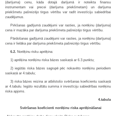
(darījuma) cenu, kāda dotajā darījumā ir noteikta finansu
instrumentam vai precei (darījuma priekšmetam) un darījuma
priekšmetu pašreizējo tirgus vērtību var radīt investīciju sabiedrībai
zaudējumus.
Pirkšanas gadījumā zaudējumi var rasties, ja norēķinu (darījuma)
cena ir mazāka par darījuma priekšmeta pašreizējo tirgus vērtību.
Pārdošanas gadījumā zaudējumi var rasties, ja norēķinu (darījuma)
cena ir lielāka par darījuma priekšmeta pašreizējo tirgus vērtību.
6.2.
Norēķinu risku aprēķina:
1) aprēķina norēķinu riska bāzes saskaņā ar 6.3.punktu;
2) iegūtās riska bāzes sagrupē pēc nokavēto norēķinu periodiem
saskaņā ar 4.tabulu;
3) riska bāzes reizina ar atbilstošo svēršanas koeficientu saskaņā
ar 4.tabulu. Iegūto rezultātu summa ir investīciju sabiedrības norēķinu
riska apjoms.
4.tabula
Svēršanas koeficienti norēķinu riska aprēķināšanai