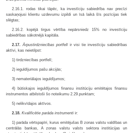
2.16.1. rodas tikai tāpēc, ka investīciju sabiedrība nav precīzi
saskaņojusi klientu uzdevumu izpildi un īsā laikā šīs pozīcijas tiek
slēgtas;
2.16.2. kopējā tirgus vērtība nepārsniedz 15% no investīciju
sabiedrības sākotnējā kapitāla.
2.17.
Ārpustirdzniecības portfelī
ir visi tie investīciju sabiedrības
aktīvi, kas neietilpst:
1) tirdzniecības portfelī;
2) ieguldījumos pašu akcijās;
3) nemateriālajos ieguldījumos;
4) būtiskajos ieguldījumos finansu institūciju emitētajos finansu
instrumentos atbilstoši šo noteikumu 2.29.punktam;
5) nelikvīdajos aktīvos.
2.18.
Kvalificētie parāda instrumenti
ir:
1) parāda vērtspapīri, kurus emitējušas B zonas valstu valdības un
centrālās bankas, A zonas valstu valsts sektora institūcijas un