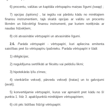
6) procentu, valūtas un kapitāla vērtspapīru maiņas līgumi
(swap)
;
7) opcijas
(options)
, lai iegūtu vai pārdotu kādu no minētajiem
finansu instrumentiem, tajā skaitā opcijas ar valūtu un procentu
likmēm un līdzvērtīgi finansu instrumenti, par kuriem norēķinās ar
naudas līdzekļiem;
8) citi atvasinātie vērtspapīri un atvasinātie līgumi.
2.6.
Parāda vērtspapīri
-
vērtspapīri, kuri apliecina emitenta
saistības pret šo vērtspapīru īpašnieku. Parāda vērtspapīri ir šādi:
1) obligācijas;
2) noguldījuma sertifikāti ar fiksētu vai peldošu likmi;
3) hipotekārās ķīlu zīmes;
4) vienkāršie vekseļi, pārvedu vekseļi (tratas) un to galvojumi
(avali);
5) konvertējamie vērtspapīri, kurus var apmainīt pret kādu no šī
punkta 1. līdz 3. apakšpunktā minētājiem vērtspapīriem;
6) citi pēc būtības līdzīgi vērtspapīri.