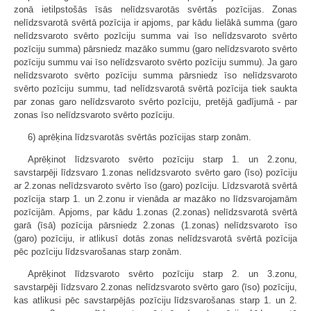
zonā ietilpstošās īsās nelīdzsvarotās svērtās pozīcijas. Zonas
nelīdzsvarotā svērtā pozīcija ir apjoms, par kādu lielākā summa (garo
nelīdzsvaroto svērto pozīciju summa vai īso nelīdzsvaroto svērto
pozīciju summa) pārsniedz mazāko summu (garo nelīdzsvaroto svērto
pozīciju summu vai īso nelīdzsvaroto svērto pozīciju summu). Ja garo
nelīdzsvaroto svērto pozīciju summa pārsniedz īso nelīdzsvaroto
svērto pozīciju summu, tad nelīdzsvarotā svērtā pozīcija tiek saukta
par zonas garo nelīdzsvaroto svērto pozīciju, pretējā gadījumā - par
zonas īso nelīdzsvaroto svērto pozīciju.
6) aprēķina līdzsvarotās svērtās pozīcijas starp zonām.
Aprēķinot līdzsvaroto svērto pozīciju starp 1. un 2.zonu,
savstarpēji līdzsvaro 1.zonas nelīdzsvaroto svērto garo (īso) pozīciju
ar 2.zonas nelīdzsvaroto svērto īso (garo) pozīciju. Līdzsvarotā svērtā
pozīcija starp 1. un 2.zonu ir vienāda ar mazāko no līdzsvarojamām
pozīcijām. Apjoms, par kādu 1.zonas (2.zonas) nelīdzsvarotā svērtā
garā (īsā) pozīcija pārsniedz 2.zonas (1.zonas) nelīdzsvaroto īso
(garo) pozīciju, ir atlikusī dotās zonas nelīdzsvarotā svērtā pozīcija
pēc pozīciju līdzsvarošanas starp zonām.
Aprēķinot līdzsvaroto svērto pozīciju starp 2. un 3.zonu,
savstarpēji līdzsvaro 2.zonas nelīdzsvaroto svērto garo (īso) pozīciju,
kas atlikusi pēc savstarpējās pozīciju līdzsvarošanas starp 1. un 2.