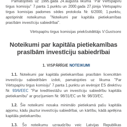
Pamatojoties uz 1995.gada 24.augusta likuma "Par Vērtspapīru
tirgus komisiju" 7.panta 1.punktu un 2000.gada 27.jūnija Vērtspapīru
tirgus komisijas padomes sēdes protokola Nr. 6/2000, 1.punktu,
apstiprināt noteikumus "Noteikumi par kapitāla pietiekamības
prasībām investīciju sabiedrībai".
Vērtspapīru tirgus komisijas priekšsēdētājs
V.Gustsons
Noteikumi par kapitāla pietiekamības
prasībām investīciju sabiedrībai
1. VISPĀRĪGIE
NOTEIKUMI
1.1.
Noteikumi par kapitāla pietiekamības prasībām licencētām
investīciju sabiedrībām izdoti, pamatojoties uz likuma "Par
Vērtspapīru tirgus komisiju" 7.panta 1.punktu un ievērojot ES direktīvu
Nr.
93/6/EEC
"Par kredītiestāžu un investīciju sabiedrību kapitāla
pietiekamību" ar grozījumiem Nr. 98/31/EC un Nr. 98/33/EC.
1.2.
Šie noteikumi nosaka minimālo pietiekamā pašu kapitāla
apjomu, kādu jāuztur investīciju sabiedrībai, un kārtību, kādā aprēķina
kapitāla pietiekamību.
1.3.
Šo noteikumu uzraudzību veic Latvijas Republikas