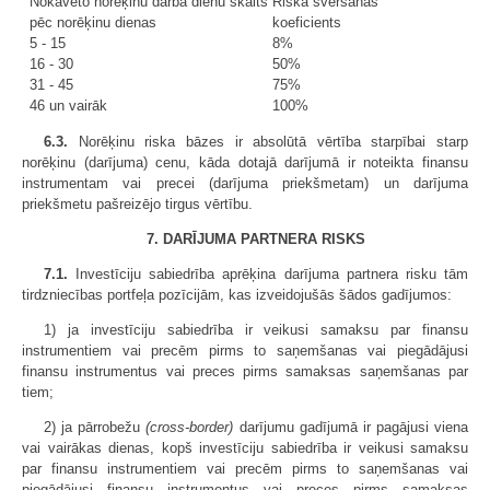
Nokavēto norēķinu darba dienu skaits
Riska svēršanas
pēc norēķinu dienas
koeficients
5 - 15
8%
16 - 30
50%
31 - 45
75%
46 un vairāk
100%
6.3.
Norēķinu riska bāzes ir absolūtā vērtība starpībai starp
norēķinu (darījuma) cenu, kāda dotajā darījumā ir noteikta finansu
instrumentam vai precei (darījuma priekšmetam) un darījuma
priekšmetu pašreizējo tirgus vērtību.
7. DARĪJUMA PARTNERA RISKS
7.1.
Investīciju sabiedrība aprēķina darījuma partnera risku tām
tirdzniecības portfeļa pozīcijām, kas izveidojušās šādos gadījumos:
1) ja investīciju sabiedrība ir veikusi samaksu par finansu
instrumentiem vai precēm pirms to saņemšanas vai piegādājusi
finansu instrumentus vai preces pirms samaksas saņemšanas par
tiem;
2) ja pārrobežu
(cross-border)
darījumu gadījumā ir pagājusi viena
vai vairākas dienas, kopš investīciju sabiedrība ir veikusi samaksu
par finansu instrumentiem vai precēm pirms to saņemšanas vai
piegādājusi finansu instrumentus vai preces pirms samaksas