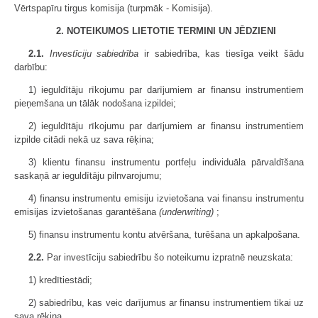
Vērtspapīru tirgus komisija (turpmāk - Komisija).
2. NOTEIKUMOS LIETOTIE TERMINI UN JĒDZIENI
2.1.
Investīciju sabiedrība
ir sabiedrība, kas tiesīga veikt šādu
darbību:
1) ieguldītāju rīkojumu par darījumiem ar finansu instrumentiem
pieņemšana un tālāk nodošana izpildei;
2) ieguldītāju rīkojumu par darījumiem ar finansu instrumentiem
izpilde citādi nekā uz sava rēķina;
3) klientu finansu instrumentu portfeļu individuāla pārvaldīšana
saskaņā ar ieguldītāju pilnvarojumu;
4) finansu instrumentu emisiju izvietošana vai finansu instrumentu
emisijas izvietošanas garantēšana
(underwriting)
;
5) finansu instrumentu kontu atvēršana, turēšana un apkalpošana.
2.2.
Par investīciju sabiedrību šo noteikumu izpratnē neuzskata:
1) kredītiestādi;
2) sabiedrību, kas veic darījumus ar finansu instrumentiem tikai uz
sava rēķina.