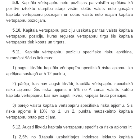
5.9.
Kapitāla vērtspapīru neto pozīcijas pa valstīm aprēķina kā
pozitīvi izteiktu starpību starp visām dotās valsts neto garajām
kapitāla vērtspapīru pozīcijām un dotās valsts neto īsajām kapitāla
vērtspapīru pozīcijām.
5.10.
Kapitāla vērtspapīru pozīciju uzskata par tās valsts kapitāla
vērtspapīru pozīciju, kuras regulētā vērtspapīru tirgū šis kapitāla
vērtspapīrs tiek kotēts un tirgots.
5.11.
Kapitāla vērtspapīru pozīciju specifisko risku aprēķina,
summējot šādus lielumus:
1) augsti likvīdu kapitāla vērtspapīru specifiskā riska apjomu, ko
aprēķina saskaņā ar 5.12.punktu;
2) pārējo, kas nav augsti likvīdi, kapitāla vērtspapīru specifiskā
riska apjomu. Šis riska apjoms ir 5% no A zonas valstīs kotēto
kapitāla vērtspapīru, kas nav augsti likvīdi, kopējās bruto pozīcijas;
3) pārējo valstu kapitāla vērtspapīru specifiskā riska apjomu. Šis
riska apjoms ir 10% no 1. un 2. punktā neuzskaitīto kapitāla
vērtspapīru bruto pozīcijām.
5.12. Augsti likvīdu kapitāla vērtspapīru specifiskā riska apjoms ir:
1) 2,5% no 3.tabulā uzskaitītajos indeksos iekļauto kapitāla