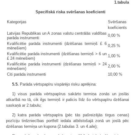
1.tabula
Specifiskā riska svēršanas koeficienti
Kategorijas
Svēršanas
koeficients
Latvijas Republikas un A zonas valstu centrālās valdības
0,00 %
parāda instrumenti
Kvalificētie parāda instrumenti (dzēšanas termiņš £ 6
0,25 %
mēnešiem)
Kvalificētie parāda instrumenti (dzēšanas termiņš > 6 un
1,00 %
£ 24 mēnešiem)
Kvalificētie parāda instrumenti (dzēšanas termiņš > 24
2,00 %
mēnešiem)
Citi parāda instrumenti
10,00 %
5.5.
Parāda vērtspapīru vispārējo risku aprēķina:
1) visus parāda vērtspapīrus sakārto termiņa zonās un joslās
atkarībā no tā, cik ilgs termiņš ir palicis līdz šo vērtspapīru dzēšanai
saskaņā ar 2.tabulu;
2) katra parāda vērtspapīra (pēc tās pašreizējās tirgus cenas)
pozīciju tirdzniecības portfelī iedala atbilstošajā zonā un joslā pēc
dzēšanas termiņa un kupona (2.tabulas 3. un 4.aile);