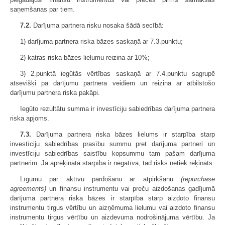
saņemšanas par tiem.
7.2.
Darījuma partnera risku nosaka šādā secībā:
1) darījuma partnera riska bāzes saskaņā ar 7.3.punktu;
2) katras riska bāzes lielumu reizina ar 10%;
3) 2.punktā iegūtās vērtības saskaņā ar 7.4.punktu sagrupē
atsevišķi pa darījumu partnera veidiem un reizina ar atbilstošo
darījumu partnera riska pakāpi.
Iegūto rezultātu summa ir investīciju sabiedrības darījuma partnera
riska apjoms.
7.3.
Darījuma partnera riska bāzes lielums ir starpība starp
investīciju sabiedrības prasību summu pret darījuma partneri un
investīciju sabiedrības saistību kopsummu tam pašam darījuma
partnerim. Ja aprēķinātā starpība ir negatīva, tad risks netiek rēķināts.
Līgumu par aktīvu pārdošanu ar atpirkšanu
(repurchase
agreements)
un finansu instrumentu vai preču aizdošanas gadījumā
darījuma partnera riska bāzes ir starpība starp aizdoto finansu
instrumentu tirgus vērtību un aizņēmuma lielumu vai aizdoto finansu
instrumentu tirgus vērtību un aizdevuma nodrošinājuma vērtību. Ja