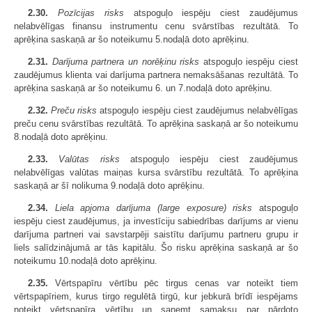
2.30.
Pozīcijas risks
atspoguļo iespēju ciest zaudējumus
nelabvēlīgas finansu instrumentu cenu svārstības rezultātā. To
aprēķina saskaņā ar šo noteikumu 5.nodaļā doto aprēķinu.
2.31.
Darījuma partnera un norēķinu risks
atspoguļo iespēju ciest
zaudējumus klienta vai darījuma partnera nemaksāšanas rezultātā. To
aprēķina saskaņā ar šo noteikumu 6. un 7.nodaļā doto aprēķinu.
2.32.
Preču risks
atspoguļo iespēju ciest zaudējumus nelabvēlīgas
preču cenu svārstības rezultātā. To aprēķina saskaņā ar šo noteikumu
8.nodaļā doto aprēķinu.
2.33.
Valūtas risks
atspoguļo iespēju ciest zaudējumus
nelabvēlīgas valūtas maiņas kursa svārstību rezultātā. To aprēķina
saskaņā ar šī nolikuma 9.nodaļā doto aprēķinu.
2.34.
Liela apjoma darījuma
(large exposure)
risks
atspoguļo
iespēju ciest zaudējumus, ja investīciju sabiedrības darījums ar vienu
darījuma partneri vai savstarpēji saistītu darījumu partneru grupu ir
liels salīdzinājumā ar tās kapitālu. Šo risku aprēķina saskaņā ar šo
noteikumu 10.nodaļā doto aprēķinu.
2.35.
Vērtspapīru vērtību pēc tirgus cenas var noteikt tiem
vērtspapīriem, kurus tirgo regulētā tirgū, kur jebkurā brīdī iespējams
noteikt vērtspapīra vērtību un saņemt samaksu par pārdoto