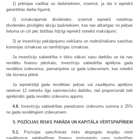
1) prēmijas vadībai un darbiniekiem, izņemot, ja tās ir iepriekš
garantētas darba līgumā;
2) izmaksājamās dividendes, izņemot iepriekš noteiktas
dividendes priviliģēto akciju īpašniekiem, kas nav atkarīgas no peļņas
lieluma un citi pēc būtības līdzīgi iepriekš noteikti maksājumi;
3) ar investīciju pakalpojumu veikšanu un nodrošināšanu saistītas
komisijas izmaksas un tamlīdzīgas izmaksas.
Ja investīciju sabiedrība ir tikko sākusi savu darbību un tai nav
revidētu finansu pārskatu, investīciju sabiedrība aprēķina gada
revidētos izdevumus, pamatojoties uz gada izdevumiem, kas noteikti
tās biznesa plānā.
Ja iepriekšējā gada revidētais peļņas vai zaudējumu aprēķins
neietver 12 mēnešu ilgu saimniecisko darbību, tad proporcionāli tiek
aprēķināts gada revidēto izdevumu apjoms.
4.8.
Investīciju sabiedrības paredzamo izdevumu summa ir 25%
no gada revidētajiem izdevumiem.
5. POZĪCIJAS RISKS PARĀDA UN KAPITĀLA VĒRTSPAPĪRIEM
5.1.
Pozīcijas specifiskais risks atspoguļo iespēju ciest
zaudējumus nelabvēlīgas finansu instrumentu cenu svārstības