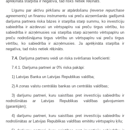
aprēķināta starpība ir negatīva, tad risks netiek rēķināts.
Līgumu par aktīvu pirkšanu ar atpārdošanu
(reverse repurchase
agreements)
un finansu instrumentu vai preču aizņemšanās gadījumā
darījuma partnera riska bāzes ir starpība starp summu, ko investīciju
sabiedrība ir aizdevusi un vērtspapīru vai preču tirgus vērtību, ko
sabiedrība ir aizņēmusies vai starpība starp aizņemto vērtspapīru un
preču nodrošinājuma tirgus vērtību un vērtspapīru vai preču tirgus
vērtību, ko sabiedrība ir aizņēmusies. Ja aprēķināta starpība ir
negatīva, tad risks netiek rēķināts.
7.4.
Darījuma partneru veidi un riska svēršanas koeficienti:
7.4.1. Darījuma partneri ar 0% riska pakāpi:
1) Latvijas Banka un Latvijas Republikas valdība;
2) A zonas valstu centrālās bankas un centrālās valdības;
3) darījumu partneri, kuru saistības pret investīciju sabiedrību ir
nodrošinātas ar Latvijas Republikas valdības galvojumiem
(garantijām);
4) darījumu partneri, kuru saistības pret investīciju sabiedrību ir
nodrošinātas ar Latvijas Republikas valdības emitētu vērtspapīru ķīlu;