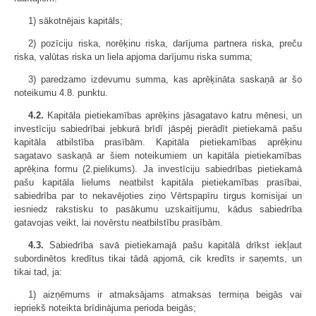
1) sākotnējais kapitāls;
2) pozīciju riska, norēķinu riska, darījuma partnera riska, preču
riska, valūtas riska un liela apjoma darījumu riska summa;
3) paredzamo izdevumu summa, kas aprēķināta saskaņā ar šo
noteikumu 4.8. punktu.
4.2.
Kapitāla pietiekamības aprēķins jāsagatavo katru mēnesi, un
investīciju sabiedrībai jebkurā brīdī jāspēj pierādīt pietiekamā pašu
kapitāla atbilstība prasībām. Kapitāla pietiekamības aprēķinu
sagatavo saskaņā ar šiem noteikumiem un kapitāla pietiekamības
aprēķina formu (2.pielikums). Ja investīciju sabiedrības pietiekamā
pašu kapitāla lielums neatbilst kapitāla pietiekamības prasībai,
sabiedrība par to nekavējoties ziņo Vērtspapīru tirgus komisijai un
iesniedz rakstisku to pasākumu uzskaitījumu, kādus sabiedrība
gatavojas veikt, lai novērstu neatbilstību prasībām.
4.3.
Sabiedrība savā pietiekamajā pašu kapitālā drīkst iekļaut
subordinētos kredītus tikai tādā apjomā, cik kredīts ir saņemts, un
tikai tad, ja:
1) aizņēmums ir atmaksājams atmaksas termiņa beigās vai
iepriekš noteikta brīdinājuma perioda beigās;