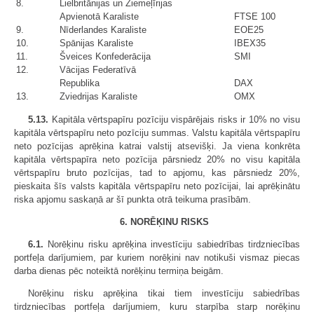
8.
Lielbritānijas un Ziemeļīrijas
Apvienotā Karaliste
FTSE 100
9.
Nīderlandes Karaliste
EOE25
10.
Spānijas Karaliste
IBEX35
11.
Šveices Konfederācija
SMI
12.
Vācijas Federatīvā
Republika
DAX
13.
Zviedrijas Karaliste
OMX
5.13.
Kapitāla vērtspapīru pozīciju vispārējais risks ir 10% no visu
kapitāla vērtspapīru neto pozīciju summas. Valstu kapitāla vērtspapīru
neto pozīcijas aprēķina katrai valstij atsevišķi. Ja viena konkrēta
kapitāla vērtspapīra neto pozīcija pārsniedz 20% no visu kapitāla
vērtspapīru bruto pozīcijas, tad to apjomu, kas pārsniedz 20%,
pieskaita šīs valsts kapitāla vērtspapīru neto pozīcijai, lai aprēķinātu
riska apjomu saskaņā ar šī punkta otrā teikuma prasībām.
6. NORĒĶINU RISKS
6.1.
Norēķinu risku aprēķina investīciju sabiedrības tirdzniecības
portfeļa darījumiem, par kuriem norēķini nav notikuši vismaz piecas
darba dienas pēc noteiktā norēķinu termiņa beigām.
Norēķinu risku aprēķina tikai tiem investīciju sabiedrības
tirdzniecības portfeļa darījumiem, kuru starpība starp norēķinu