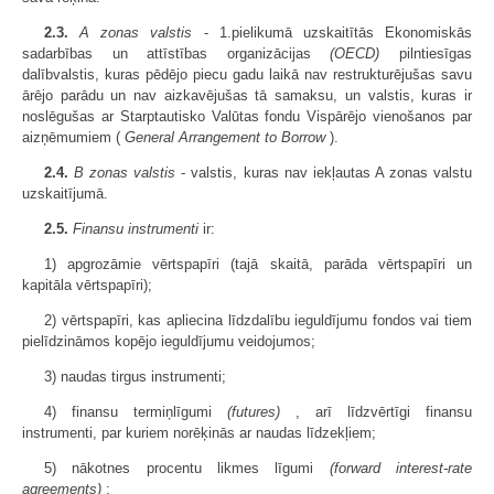
2.3.
A zonas valstis
- 1.pielikumā uzskaitītās Ekonomiskās
sadarbības un attīstības organizācijas
(OECD)
pilntiesīgas
dalībvalstis, kuras pēdējo piecu gadu laikā nav restrukturējušas savu
ārējo parādu un nav aizkavējušas tā samaksu, un valstis, kuras ir
noslēgušas ar Starptautisko Valūtas fondu Vispārējo vienošanos par
aizņēmumiem (
General Arrangement to Borrow
).
2.4.
B zonas valstis
- valstis, kuras nav iekļautas A zonas valstu
uzskaitījumā.
2.5.
Finansu instrumenti
ir:
1) apgrozāmie vērtspapīri (tajā skaitā, parāda vērtspapīri un
kapitāla vērtspapīri);
2) vērtspapīri, kas apliecina līdzdalību ieguldījumu fondos vai tiem
pielīdzināmos kopējo ieguldījumu veidojumos;
3) naudas tirgus instrumenti;
4) finansu termiņlīgumi
(futures)
, arī līdzvērtīgi finansu
instrumenti, par kuriem norēķinās ar naudas līdzekļiem;
5) nākotnes procentu likmes līgumi
(forward interest-rate
agreements)
;