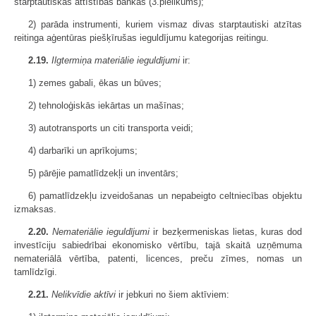
starptautiskās attīstības bankas (3.pielikums);
2) parāda instrumenti, kuriem vismaz divas starptautiski atzītas
reitinga aģentūras piešķīrušas ieguldījumu kategorijas reitingu.
2.19.
Ilgtermiņa materiālie ieguldījumi
ir:
1) zemes gabali, ēkas un būves;
2) tehnoloģiskās iekārtas un mašīnas;
3) autotransports un citi transporta veidi;
4) darbarīki un aprīkojums;
5) pārējie pamatlīdzekļi un inventārs;
6) pamatlīdzekļu izveidošanas un nepabeigto celtniecības objektu
izmaksas.
2.20.
Nemateriālie ieguldījumi
ir bezķermeniskas lietas, kuras dod
investīciju sabiedrībai ekonomisko vērtību, tajā skaitā uzņēmuma
nemateriālā vērtība, patenti, licences, preču zīmes, nomas un
tamlīdzīgi.
2.21.
Nelikvīdie aktīvi
ir jebkuri no šiem aktīviem: