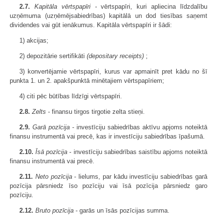
2.7.
Kapitāla vērtspapīri
-
vērtspapīri, kuri apliecina līdzdalību
uzņēmuma (uzņēmējsabiedrības) kapitālā un dod tiesības saņemt
dividendes vai gūt ienākumus. Kapitāla vērtspapīri ir šādi:
1) akcijas;
2) depozitārie sertifikāti
(depositary receipts)
;
3) konvertējamie vērtspapīri, kurus var apmainīt pret kādu no šī
punkta 1. un 2. apakšpunktā minētajiem vērtspapīriem;
4) citi pēc būtības līdzīgi vērtspapīri.
2.8.
Zelts
- finansu tirgos tirgotie zelta stieņi.
2.9.
Garā pozīcija
- investīciju sabiedrības aktīvu apjoms noteiktā
finansu instrumentā vai precē, kas ir investīciju sabiedrības īpašumā.
2.10.
Īsā pozīcija
- investīciju sabiedrības saistību apjoms noteiktā
finansu instrumentā vai precē.
2.11.
Neto pozīcija
- lielums, par kādu investīciju sabiedrības garā
pozīcija pārsniedz īso pozīciju vai īsā pozīcija pārsniedz garo
pozīciju.
2.12.
Bruto pozīcija
- garās un īsās pozīcijas summa.