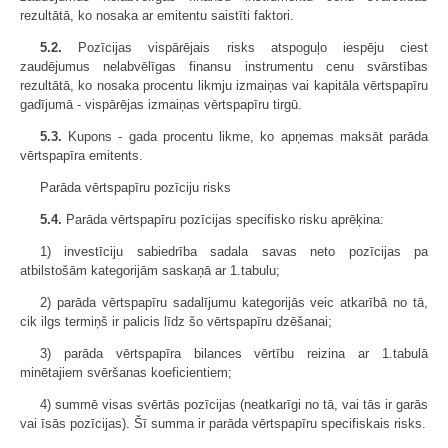
rezultātā, ko nosaka ar emitentu saistīti faktori.
5.2.
Pozīcijas vispārējais risks atspoguļo iespēju ciest
zaudējumus nelabvēlīgas finansu instrumentu cenu svārstības
rezultātā, ko nosaka procentu likmju izmaiņas vai kapitāla vērtspapīru
gadījumā - vispārējas izmaiņas vērtspapīru tirgū.
5.3.
Kupons - gada procentu likme, ko apņemas maksāt parāda
vērtspapīra emitents.
Parāda vērtspapīru pozīciju risks
5.4.
Parāda vērtspapīru pozīcijas specifisko risku aprēķina:
1) investīciju sabiedrība sadala savas neto pozīcijas pa
atbilstošām kategorijām saskaņā ar 1.tabulu;
2) parāda vērtspapīru sadalījumu kategorijās veic atkarībā no tā,
cik ilgs termiņš ir palicis līdz šo vērtspapīru dzēšanai;
3) parāda vērtspapīra bilances vērtību reizina ar 1.tabulā
minētajiem svēršanas koeficientiem;
4) summē visas svērtās pozīcijas (neatkarīgi no tā, vai tās ir garās
vai īsās pozīcijas). Šī summa ir parāda vērtspapīru specifiskais risks.