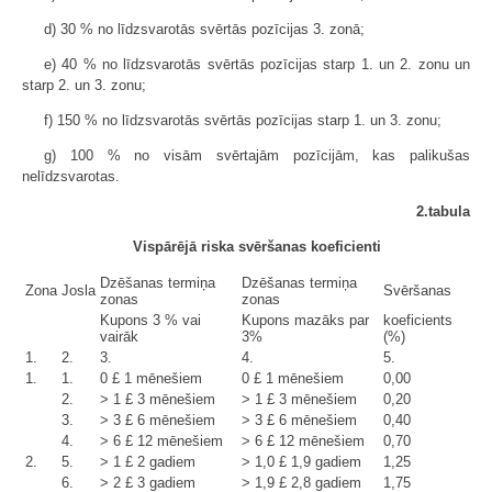
d) 30 % no līdzsvarotās svērtās pozīcijas 3. zonā;
e) 40 % no līdzsvarotās svērtās pozīcijas starp 1. un 2. zonu un
starp 2. un 3. zonu;
f) 150 % no līdzsvarotās svērtās pozīcijas starp 1. un 3. zonu;
g) 100 % no visām svērtajām pozīcijām, kas palikušas
nelīdzsvarotas.
2.tabula
Vispārējā riska svēršanas koeficienti
Dzēšanas termiņa
Dzēšanas termiņa
Zona
Josla
Svēršanas
zonas
zonas
Kupons 3 % vai
Kupons mazāks par
koeficients
vairāk
3%
(%)
1.
2.
3.
4.
5.
1.
1.
0 £ 1 mēnešiem
0 £ 1 mēnešiem
0,00
2.
> 1 £ 3 mēnešiem
> 1 £ 3 mēnešiem
0,20
3.
> 3 £ 6 mēnešiem
> 3 £ 6 mēnešiem
0,40
4.
> 6 £ 12 mēnešiem
> 6 £ 12 mēnešiem
0,70
2.
5.
> 1 £ 2 gadiem
> 1,0 £ 1,9 gadiem
1,25
6.
> 2 £ 3 gadiem
> 1,9 £ 2,8 gadiem
1,75