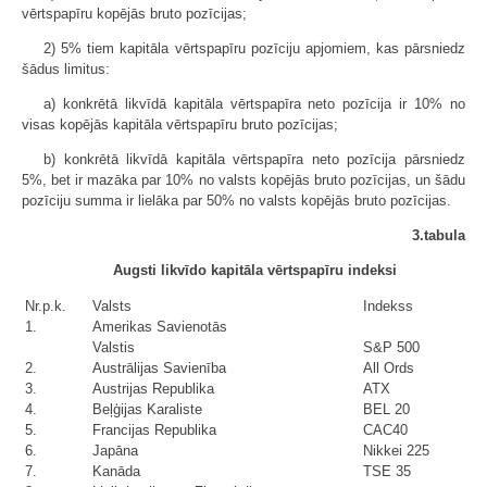
vērtspapīru kopējās bruto pozīcijas;
2) 5% tiem kapitāla vērtspapīru pozīciju apjomiem, kas pārsniedz
šādus limitus:
a) konkrētā likvīdā kapitāla vērtspapīra neto pozīcija ir 10% no
visas kopējās kapitāla vērtspapīru bruto pozīcijas;
b) konkrētā likvīdā kapitāla vērtspapīra neto pozīcija pārsniedz
5%, bet ir mazāka par 10% no valsts kopējās bruto pozīcijas, un šādu
pozīciju summa ir lielāka par 50% no valsts kopējās bruto pozīcijas.
3.tabula
Augsti likvīdo kapitāla vērtspapīru indeksi
Nr.p.k.
Valsts
Indekss
1.
Amerikas Savienotās
Valstis
S&P 500
2.
Austrālijas Savienība
All Ords
3.
Austrijas Republika
ATX
4.
Beļģijas Karaliste
BEL 20
5.
Francijas Republika
CAC40
6.
Japāna
Nikkei 225
7.
Kanāda
TSE 35