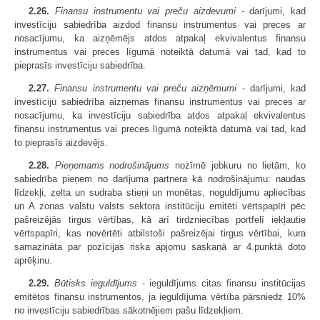
2.26.
Finansu instrumentu vai preču aizdevumi
-
darījumi, kad
investīciju sabiedrība aizdod finansu instrumentus vai preces ar
nosacījumu, ka aizņēmējs atdos atpakaļ ekvivalentus finansu
instrumentus vai preces līgumā noteiktā datumā vai tad, kad to
pieprasīs investīciju sabiedrība.
2.27.
Finansu instrumentu vai preču aizņēmumi
- darījumi, kad
investīciju sabiedrība aizņemas finansu instrumentus vai preces ar
nosacījumu, ka investīciju sabiedrība atdos atpakaļ ekvivalentus
finansu instrumentus vai preces līgumā noteiktā datumā vai tad, kad
to pieprasīs aizdevējs.
2.28.
Pieņemams nodrošinājums
nozīmē jebkuru no lietām, ko
sabiedrība pieņem no darījuma partnera kā nodrošinājumu: naudas
līdzekļi, zelta un sudraba stieņi un monētas, noguldījumu apliecības
un A zonas valstu valsts sektora institūciju emitēti vērtspapīri pēc
pašreizējās tirgus vērtības, kā arī tirdzniecības portfelī iekļautie
vērtspapīri, kas novērtēti atbilstoši pašreizējai tirgus vērtībai, kura
samazināta par pozīcijas riska apjomu saskaņā ar 4.punktā doto
aprēķinu.
2.29.
Būtisks ieguldījums
- ieguldījums citas finansu institūcijas
emitētos finansu instrumentos, ja ieguldījuma vērtība pārsniedz 10%
no investīciju sabiedrības sākotnējiem pašu līdzekļiem.