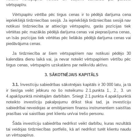
vērtspapīru.
Vērtspapīru vērtība
pēc tirgus cenas ir to pēdējā darījuma cena
iepriekšējā tirdzniecības sesijā. Ja iepriekšējā tirdzniecības sesijā nav
notikusi tirdzniecība ar attiecīgo vērtspapīru, garās pozīcijas tiek
vērtētas pēc mazākās pēdējā darījuma cenas vai pieprasījuma cenas,
un īsās pozīcijas tiek vērtētas pēc lielākās pēdējā darījuma cenas vai
piedāvājuma cenas.
Ja tirdzniecība ar šiem vērtspapīriem nav notikusi pēdējo 30
kalendāra dienu laikā vai, ja nevar noteikt vērtspapīriem vērtību pēc
tirgus cenas, vērtspapīrs uzskatāms par nelikvīdu aktīvu.
3. SĀKOTNĒJAIS KAPITĀLS
3.1.
Investīciju sabiedrības sākotnējais kapitāls ir 30 000 latu, ja tā
ir tiesīga veikt jebkuru no šo noteikumu 2.1.punkta 1., 2., 3. un
4.apakšpunktā minētajām darbībām. Sniegt 2.1.punkta 4.apakšpunktā
noteikto investīciju pakalpojumu drīkst tikai tad, ja investīciju
sabiedrībai neveidojas ar emitējamiem finansu instrumentiem saistītas
prasības vai saistības pret klientu un/vai trešo personu.
Šāda investīciju sabiedrība nedrīkst veikt darbību, kuras rezultātā
tai veidojas tirdzniecības portfelis, kā arī nedrīkst turēt klientu naudu
un vērtspapīrus.