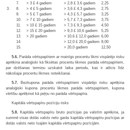
7.
> 3 £ 4 gadiem
> 2,8 £ 3,6 gadiem
2,25
3.
8.
> 4 £ 5 gadiem
> 3,6 £ 4,3 gadiem
2,75
9.
> 5 £ 7 gadiem
> 4,3 £ 5,7 gadiem
3,25
10.
> 7 £ 10 gadiem
> 5,7 £ 7,3 gadiem
3,75
11.
> 10 £ 15 gadiem
> 7,3 £ 9,3 gadiem
4,50
12.
> 15 £ 20 gadiem
> 9,3 £ 10,6 gadiem
5,25
13.
> 20 gadiem
> 10,6 £ 12,0 gadiem
6,00
14.
> 12,0 £ 20,0 gadiem
8,00
15.
> 20,0 gadiem
12,50
5.6.
Parāda vērtspapīriem ar mainīgo procentu likmi vispārējo risku
aprēķina analoģiski kā fiksētas procentu likmes parāda vērtspapīriem,
par dzēšanas termiņu uzskatot laika periodu, kas ir atlicis līdz
nākošajai procentu likmes noteikšanai.
5.7.
Bezkupona parāda vērtspapīriem vispārējo risku aprēķina
analoģiski kupona procentu likmes parāda vērtspapīriem, kupona
vērtību aprēķinot kā peļņu no parāda vērtspapīra.
Kapitāla vērtspapīru pozīciju risks
5.8.
Kapitāla vērtspapīru bruto pozīcijas pa valstīm aprēķina, ja
summē visas dotās valsts neto garās kapitāla vērtspapīru pozīcijas ar
dotās valsts neto īsajām kapitāla vērtspapīru pozīcijām.