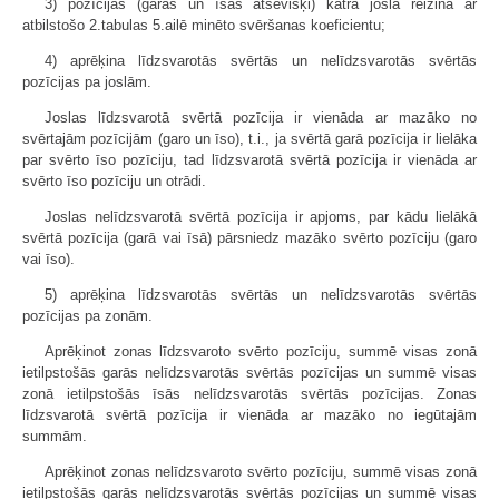
3) pozīcijas (garās un īsās atsevišķi) katrā joslā reizina ar
atbilstošo 2.tabulas 5.ailē minēto svēršanas koeficientu;
4) aprēķina līdzsvarotās svērtās un nelīdzsvarotās svērtās
pozīcijas pa joslām.
Joslas līdzsvarotā svērtā pozīcija ir vienāda ar mazāko no
svērtajām pozīcijām (garo un īso), t.i., ja svērtā garā pozīcija ir lielāka
par svērto īso pozīciju, tad līdzsvarotā svērtā pozīcija ir vienāda ar
svērto īso pozīciju un otrādi.
Joslas nelīdzsvarotā svērtā pozīcija ir apjoms, par kādu lielākā
svērtā pozīcija (garā vai īsā) pārsniedz mazāko svērto pozīciju (garo
vai īso).
5) aprēķina līdzsvarotās svērtās un nelīdzsvarotās svērtās
pozīcijas pa zonām.
Aprēķinot zonas līdzsvaroto svērto pozīciju, summē visas zonā
ietilpstošās garās nelīdzsvarotās svērtās pozīcijas un summē visas
zonā ietilpstošās īsās nelīdzsvarotās svērtās pozīcijas. Zonas
līdzsvarotā svērtā pozīcija ir vienāda ar mazāko no iegūtajām
summām.
Aprēķinot zonas nelīdzsvaroto svērto pozīciju, summē visas zonā
ietilpstošās garās nelīdzsvarotās svērtās pozīcijas un summē visas