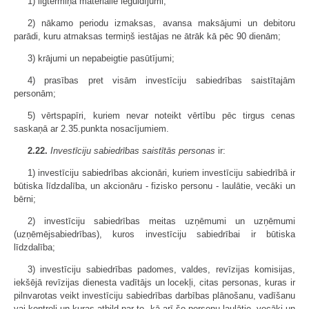
1) ilgtermiņa materiālie ieguldījumi;
2) nākamo periodu izmaksas, avansa maksājumi un debitoru
parādi, kuru atmaksas termiņš iestājas ne ātrāk kā pēc 90 dienām;
3) krājumi un nepabeigtie pasūtījumi;
4) prasības pret visām investīciju sabiedrības saistītajām
personām;
5) vērtspapīri, kuriem nevar noteikt vērtību pēc tirgus cenas
saskaņā ar 2.35.punkta nosacījumiem.
2.22.
Investīciju sabiedrības saistītās personas
ir:
1) investīciju sabiedrības akcionāri, kuriem investīciju sabiedrībā ir
būtiska līdzdalība, un akcionāru - fizisko personu - laulātie, vecāki un
bērni;
2) investīciju sabiedrības meitas uzņēmumi un uzņēmumi
(uzņēmējsabiedrības), kuros investīciju sabiedrībai ir būtiska
līdzdalība;
3) investīciju sabiedrības padomes, valdes, revīzijas komisijas,
iekšējā revīzijas dienesta vadītājs un locekļi, citas personas, kuras ir
pilnvarotas veikt investīciju sabiedrības darbības plānošanu, vadīšanu
vai kontroli un kuras atbild par to, kā arī šo personu laulātie, vecāki un