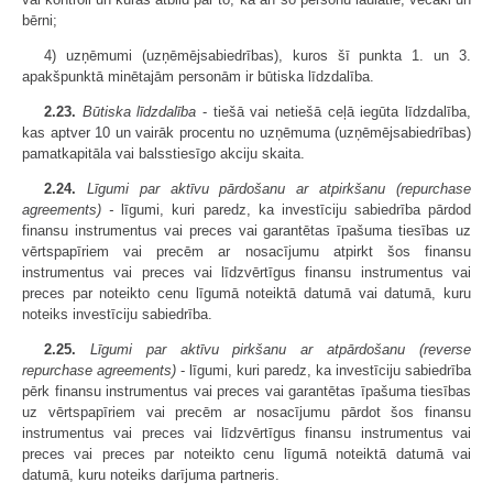
bērni;
4) uzņēmumi (uzņēmējsabiedrības), kuros šī punkta 1. un 3.
apakšpunktā minētajām personām ir būtiska līdzdalība.
2.23.
Būtiska līdzdalība
- tiešā vai netiešā ceļā iegūta līdzdalība,
kas aptver 10 un vairāk procentu no uzņēmuma (uzņēmējsabiedrības)
pamatkapitāla vai balsstiesīgo akciju skaita.
2.24.
Līgumi par aktīvu pārdošanu ar atpirkšanu
(repurchase
agreements) -
līgumi, kuri paredz, ka investīciju sabiedrība pārdod
finansu instrumentus vai preces vai garantētas īpašuma tiesības uz
vērtspapīriem vai precēm ar nosacījumu atpirkt šos finansu
instrumentus vai preces vai līdzvērtīgus finansu instrumentus vai
preces par noteikto cenu līgumā noteiktā datumā vai datumā, kuru
noteiks investīciju sabiedrība.
2.25.
Līgumi par aktīvu pirkšanu ar atpārdošanu
(reverse
repurchase agreements)
- līgumi, kuri paredz, ka investīciju sabiedrība
pērk finansu instrumentus vai preces vai garantētas īpašuma tiesības
uz vērtspapīriem vai precēm ar nosacījumu pārdot šos finansu
instrumentus vai preces vai līdzvērtīgus finansu instrumentus vai
preces vai preces par noteikto cenu līgumā noteiktā datumā vai
datumā, kuru noteiks darījuma partneris.