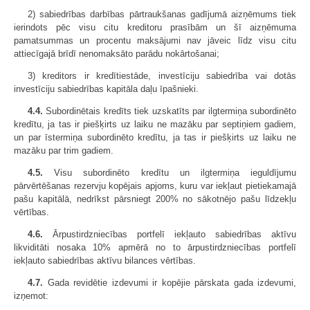
2) sabiedrības darbības pārtraukšanas gadījumā aizņēmums tiek
ierindots pēc visu citu kreditoru prasībām un šī aizņēmuma
pamatsummas un procentu maksājumi nav jāveic līdz visu citu
attiecīgajā brīdī nenomaksāto parādu nokārtošanai;
3) kreditors ir kredītiestāde, investīciju sabiedrība vai dotās
investīciju sabiedrības kapitāla daļu īpašnieki.
4.4.
Subordinētais kredīts tiek uzskatīts par ilgtermiņa subordinēto
kredītu, ja tas ir piešķirts uz laiku ne mazāku par septiņiem gadiem,
un par īstermiņa subordinēto kredītu, ja tas ir piešķirts uz laiku ne
mazāku par trim gadiem.
4.5.
Visu subordinēto kredītu un ilgtermiņa ieguldījumu
pārvērtēšanas rezervju kopējais apjoms, kuru var iekļaut pietiekamajā
pašu kapitālā, nedrīkst pārsniegt 200% no sākotnējo pašu līdzekļu
vērtības.
4.6.
Ārpustirdzniecības portfelī iekļauto sabiedrības aktīvu
likviditāti nosaka 10% apmērā no to ārpustirdzniecības portfelī
iekļauto sabiedrības aktīvu bilances vērtības.
4.7.
Gada revidētie izdevumi ir kopējie pārskata gada izdevumi,
izņemot: