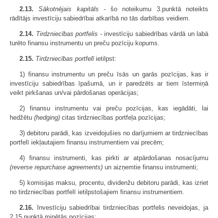
2.13.
Sākotnējais kapitāls
- šo noteikumu 3.punktā noteikts
rādītājs investīciju sabiedrībai atkarībā no tās darbības veidiem.
2.14.
Tirdzniecības portfelis
- investīciju sabiedrības vārdā un labā
turēto finansu instrumentu un preču pozīciju kopums.
2.15.
Tirdzniecības portfelī
ietilpst:
1) finansu instrumentu un preču īsās un garās pozīcijas, kas ir
investīciju sabiedrības īpašumā, un ir paredzēts ar tiem īstermiņā
veikt pirkšanas un/vai pārdošanas operācijas;
2) finansu instrumentu vai preču pozīcijas, kas iegādāti, lai
hedžētu
(hedging)
citas tirdzniecības portfeļa pozīcijas;
3) debitoru parādi, kas izveidojušies no darījumiem ar tirdzniecības
portfelī iekļautajiem finansu instrumentiem vai precēm;
4) finansu instrumenti, kas pirkti ar atpārdošanas nosacījumu
(reverse repurchase agreements)
un aizņemtie finansu instrumenti;
5) komisijas maksu, procentu, dividenžu debitoru parādi, kas izriet
no tirdzniecības portfelī ietilpstošajiem finansu instrumentiem.
2.16.
Investīciju sabiedrībai tirdzniecības portfelis neveidojas, ja
2.15.punktā minētās pozīcijas: