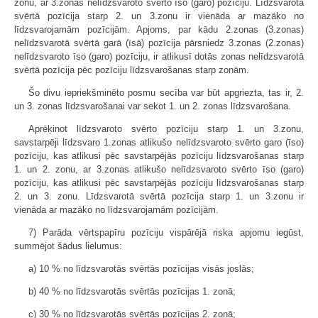
zonu, ar 3.zonas nelīdzsvaroto svērto īso (garo) pozīciju. Līdzsvarotā
svērtā pozīcija starp 2. un 3.zonu ir vienāda ar mazāko no
līdzsvarojamām pozīcijām. Apjoms, par kādu 2.zonas (3.zonas)
nelīdzsvarotā svērtā garā (īsā) pozīcija pārsniedz 3.zonas (2.zonas)
nelīdzsvaroto īso (garo) pozīciju, ir atlikusī dotās zonas nelīdzsvarotā
svērtā pozīcija pēc pozīciju līdzsvarošanas starp zonām.
Šo divu iepriekšminēto posmu secība var būt apgriezta, tas ir, 2.
un 3. zonas līdzsvarošanai var sekot 1. un 2. zonas līdzsvarošana.
Aprēķinot līdzsvaroto svērto pozīciju starp 1. un 3.zonu,
savstarpēji līdzsvaro 1.zonas atlikušo nelīdzsvaroto svērto garo (īso)
pozīciju, kas atlikusi pēc savstarpējās pozīciju līdzsvarošanas starp
1. un 2. zonu, ar 3.zonas atlikušo nelīdzsvaroto svērto īso (garo)
pozīciju, kas atlikusi pēc savstarpējās pozīciju līdzsvarošanas starp
2. un 3. zonu. Līdzsvarotā svērtā pozīcija starp 1. un 3.zonu ir
vienāda ar mazāko no līdzsvarojamām pozīcijām.
7) Parāda vērtspapīru pozīciju vispārējā riska apjomu iegūst,
summējot šādus lielumus:
a) 10 % no līdzsvarotās svērtās pozīcijas visās joslās;
b) 40 % no līdzsvarotās svērtās pozīcijas 1. zonā;
c) 30 % no līdzsvarotās svērtās pozīcijas 2. zonā;