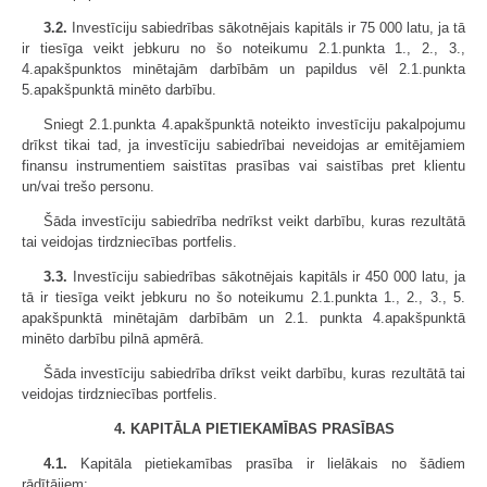
3.2.
Investīciju sabiedrības sākotnējais kapitāls ir 75 000 latu, ja tā
ir tiesīga veikt jebkuru no šo noteikumu 2.1.punkta 1., 2., 3.,
4.apakšpunktos minētajām darbībām un papildus vēl 2.1.punkta
5.apakšpunktā minēto darbību.
Sniegt 2.1.punkta 4.apakšpunktā noteikto investīciju pakalpojumu
drīkst tikai tad, ja investīciju sabiedrībai neveidojas ar emitējamiem
finansu instrumentiem saistītas prasības vai saistības pret klientu
un/vai trešo personu.
Šāda investīciju sabiedrība nedrīkst veikt darbību, kuras rezultātā
tai veidojas tirdzniecības portfelis.
3.3.
Investīciju sabiedrības sākotnējais kapitāls ir 450 000 latu, ja
tā ir tiesīga veikt jebkuru no šo noteikumu 2.1.punkta 1., 2., 3., 5.
apakšpunktā minētajām darbībām un 2.1. punkta 4.apakšpunktā
minēto darbību pilnā apmērā.
Šāda investīciju sabiedrība drīkst veikt darbību, kuras rezultātā tai
veidojas tirdzniecības portfelis.
4. KAPITĀLA PIETIEKAMĪBAS PRASĪBAS
4.1.
Kapitāla pietiekamības prasība ir lielākais no šādiem
rādītājiem: