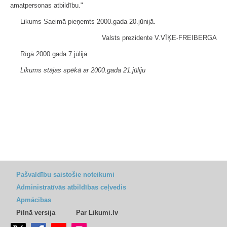
amatpersonas atbildību."
Likums Saeimā pieņemts 2000.gada 20.jūnijā.
Valsts prezidente V.VĪĶE-FREIBERGA
Rīgā 2000.gada 7.jūlijā
Likums stājas spēkā ar 2000.gada 21.jūliju
Pašvaldību saistošie noteikumi
Administratīvās atbildības ceļvedis
Apmācības
Pilnā versija
Par Likumi.lv