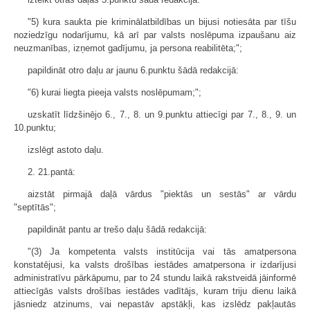
"5) kura saukta pie kriminālatbildības un bijusi notiesāta par tīšu
noziedzīgu nodarījumu, kā arī par valsts noslēpuma izpaušanu aiz
neuzmanības, izņemot gadījumu, ja persona reabilitēta;";
papildināt otro daļu ar jaunu 6.punktu šādā redakcijā:
"6) kurai liegta pieeja valsts noslēpumam;";
uzskatīt līdzšinējo 6., 7., 8. un 9.punktu attiecīgi par 7., 8., 9. un
10.punktu;
izslēgt astoto daļu.
2. 21.pantā:
aizstāt pirmajā daļā vārdus "piektās un sestās" ar vārdu
"septītās";
papildināt pantu ar trešo daļu šādā redakcijā:
"(3) Ja kompetenta valsts institūcija vai tās amatpersona
konstatējusi, ka valsts drošības iestādes amatpersona ir izdarījusi
administratīvu pārkāpumu, par to 24 stundu laikā rakstveidā jāinformē
attiecīgās valsts drošības iestādes vadītājs, kuram triju dienu laikā
jāsniedz atzinums, vai nepastāv apstākļi, kas izslēdz pakļautās