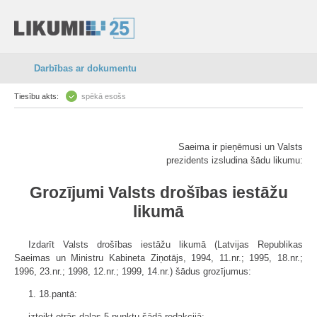
Darbības ar dokumentu
Tiesību akts:
spēkā esošs
Saeima ir pieņēmusi un Valsts
prezidents izsludina šādu likumu:
Grozījumi Valsts drošības iestāžu
likumā
Izdarīt Valsts drošības iestāžu likumā (Latvijas Republikas
Saeimas un Ministru Kabineta Ziņotājs, 1994, 11.nr.; 1995, 18.nr.;
1996, 23.nr.; 1998, 12.nr.; 1999, 14.nr.) šādus grozījumus:
1. 18.pantā:
izteikt otrās daļas 5.punktu šādā redakcijā: