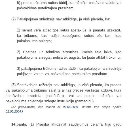
5) preces trūkums radies tādēļ, ka ražotājs pakļāvies valsts vai
pašvaldības noteiktajām prasībām.
(2) Pakalpojuma sniedzējs nav atbildīgs, ja viņš pierāda, ka:
1) ņemot vērā attiecīgos lietas apstākļus, ir pamats uzskatīt,
ka trūkums, kas radījis zaudējumu, radies pēc tam, kad
pakalpojums sniegts;
2) zinātnes un tehnikas attīstības līmenis tajā laikā, kad
pakalpojums sniegts, nebija tik augsts, lai ļautu atklāt trūkumu;
3) pakalpojuma trūkums radies tādēļ, ka pakalpojuma sniedzējs
pakļāvies valsts vai pašvaldības noteiktajām prasībām.
(3) Sastāvdaļas ražotājs nav atbildīgs, ja viņš pierāda, ka preces
vai pakalpojuma trūkums saistīts ar tās preces vai lietas uzbūvi, kurā
sastāvdaļa ievietota (iestrādāta), vai ar preces ražotāja vai
pakalpojuma sniedzēja sniegto instrukciju (pamācību).
(Ar grozījumiem, kas izdarīti ar
07.04.2004
. likumu, kas stājas spēkā
01.05.2004.
)
14.pants.
(1) Prasība atlīdzināt zaudējumus ceļama triju gadu