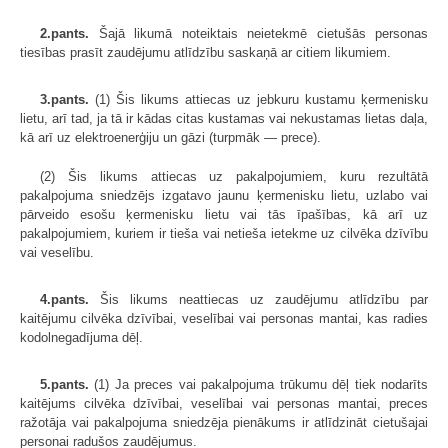
2.pants.
Šajā likumā noteiktais neietekmē cietušās personas
tiesības prasīt zaudējumu atlīdzību saskaņā ar citiem likumiem.
3.pants.
(1) Šis likums attiecas uz jebkuru kustamu ķermenisku
lietu, arī tad, ja tā ir kādas citas kustamas vai nekustamas lietas daļa,
kā arī uz elektroenerģiju un gāzi (turpmāk — prece).
(2) Šis likums attiecas uz pakalpojumiem, kuru rezultātā
pakalpojuma sniedzējs izgatavo jaunu ķermenisku lietu, uzlabo vai
pārveido esošu ķermenisku lietu vai tās īpašības, kā arī uz
pakalpojumiem, kuriem ir tieša vai netieša ietekme uz cilvēka dzīvību
vai veselību.
4.pants.
Šis likums neattiecas uz zaudējumu atlīdzību par
kaitējumu cilvēka dzīvībai, veselībai vai personas mantai, kas radies
kodolnegadījuma dēļ.
5.pants.
(1) Ja preces vai pakalpojuma trūkumu dēļ tiek nodarīts
kaitējums cilvēka dzīvībai, veselībai vai personas mantai, preces
ražotāja vai pakalpojuma sniedzēja pienākums ir atlīdzināt cietušajai
personai radušos zaudējumus.