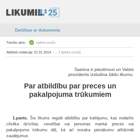
Darbības ar dokumentu
Tiesību akts:
spēkā esošs
Attēlotā redakcija: 01.01.2014. - ... /
Spēkā esošā
Saeima ir pieņēmusi un Valsts
prezidents izsludina šādu likumu:
Par atbildību par preces un
pakalpojuma trūkumiem
1.pants.
Šis likums regulē atbildību par kaitējumu, kas nodarīts
cilvēka dzīvībai, veselībai vai personas mantai preces vai
pakalpojuma trūkumu dēļ, kā arī nosaka pienākumu atlīdzināt
zaudējumus.