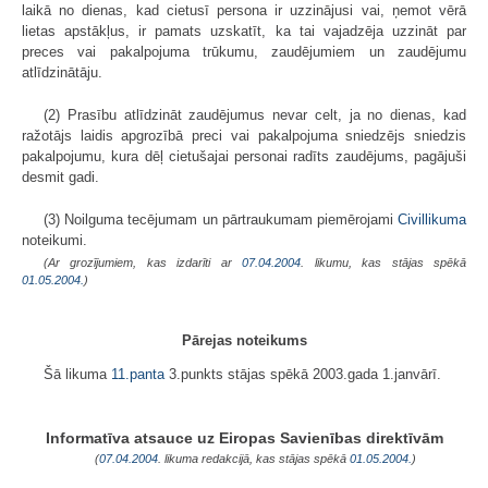
laikā no dienas, kad cietusī persona ir uzzinājusi vai, ņemot vērā
lietas apstākļus, ir pamats uzskatīt, ka tai vajadzēja uzzināt par
preces vai pakalpojuma trūkumu, zaudējumiem un zaudējumu
atlīdzinātāju.
(2) Prasību atlīdzināt zaudējumus nevar celt, ja no dienas, kad
ražotājs laidis apgrozībā preci vai pakalpojuma sniedzējs sniedzis
pakalpojumu, kura dēļ cietušajai personai radīts zaudējums, pagājuši
desmit gadi.
(3) Noilguma tecējumam un pārtraukumam piemērojami
Civillikuma
noteikumi.
(Ar grozījumiem, kas izdarīti ar
07.04.2004
. likumu, kas stājas spēkā
01.05.2004.
)
Pārejas noteikums
Šā likuma
11.panta
3.punkts stājas spēkā 2003.gada 1.janvārī.
Informatīva atsauce uz Eiropas Savienības direktīvām
(
07.04.2004
. likuma redakcijā, kas stājas spēkā
01.05.2004.
)