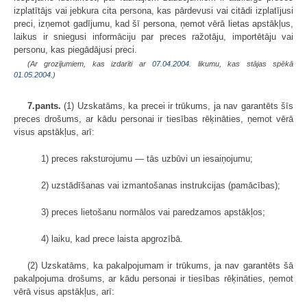
izplatītājs vai jebkura cita persona, kas pārdevusi vai citādi izplatījusi
preci, izņemot gadījumu, kad šī persona, ņemot vērā lietas apstākļus,
laikus ir sniegusi informāciju par preces ražotāju, importētāju vai
personu, kas piegādājusi preci.
(Ar grozījumiem, kas izdarīti ar
07.04.2004
. likumu, kas stājas spēkā
01.05.2004.
)
7.pants.
(1) Uzskatāms, ka precei ir trūkums, ja nav garantēts šīs
preces drošums, ar kādu personai ir tiesības rēķināties, ņemot vērā
visus apstākļus, arī:
1) preces raksturojumu — tās uzbūvi un iesaiņojumu;
2) uzstādīšanas vai izmantošanas instrukcijas (pamācības);
3) preces lietošanu normālos vai paredzamos apstākļos;
4) laiku, kad prece laista apgrozībā.
(2) Uzskatāms, ka pakalpojumam ir trūkums, ja nav garantēts šā
pakalpojuma drošums, ar kādu personai ir tiesības rēķināties, ņemot
vērā visus apstākļus, arī: