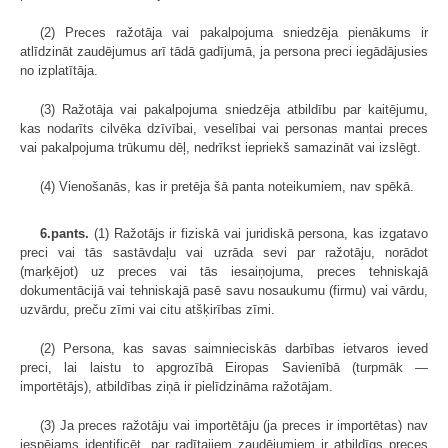
(2) Preces ražotāja vai pakalpojuma sniedzēja pienākums ir
atlīdzināt zaudējumus arī tādā gadījumā, ja persona preci iegādājusies
no izplatītāja.
(3) Ražotāja vai pakalpojuma sniedzēja atbildību par kaitējumu,
kas nodarīts cilvēka dzīvībai, veselībai vai personas mantai preces
vai pakalpojuma trūkumu dēļ, nedrīkst iepriekš samazināt vai izslēgt.
(4) Vienošanās, kas ir pretēja šā panta noteikumiem, nav spēkā.
6.pants.
(1) Ražotājs ir fiziskā vai juridiskā persona, kas izgatavo
preci vai tās sastāvdaļu vai uzrāda sevi par ražotāju, norādot
(marķējot) uz preces vai tās iesaiņojuma, preces tehniskajā
dokumentācijā vai tehniskajā pasē savu nosaukumu (firmu) vai vārdu,
uzvārdu, preču zīmi vai citu atšķirības zīmi.
(2) Persona, kas savas saimnieciskās darbības ietvaros ieved
preci, lai laistu to apgrozībā Eiropas Savienībā (turpmāk —
importētājs), atbildības ziņā ir pielīdzināma ražotājam.
(3) Ja preces ražotāju vai importētāju (ja preces ir importētas) nav
iespējams identificēt, par radītajiem zaudējumiem ir atbildīgs preces