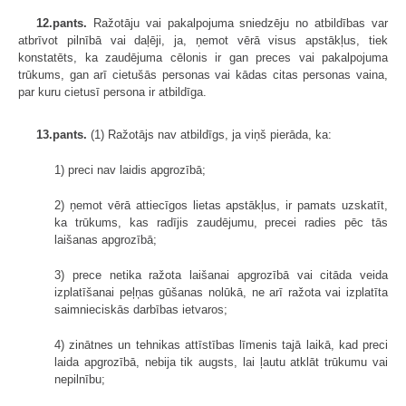
12.pants.
Ražotāju vai pakalpojuma sniedzēju no atbildības var
atbrīvot pilnībā vai daļēji, ja, ņemot vērā visus apstākļus, tiek
konstatēts, ka zaudējuma cēlonis ir gan preces vai pakalpojuma
trūkums, gan arī cietušās personas vai kādas citas personas vaina,
par kuru cietusī persona ir atbildīga.
13.pants.
(1) Ražotājs nav atbildīgs, ja viņš pierāda, ka:
1) preci nav laidis apgrozībā;
2) ņemot vērā attiecīgos lietas apstākļus, ir pamats uzskatīt,
ka trūkums, kas radījis zaudējumu, precei radies pēc tās
laišanas apgrozībā;
3) prece netika ražota laišanai apgrozībā vai citāda veida
izplatīšanai peļņas gūšanas nolūkā, ne arī ražota vai izplatīta
saimnieciskās darbības ietvaros;
4) zinātnes un tehnikas attīstības līmenis tajā laikā, kad preci
laida apgrozībā, nebija tik augsts, lai ļautu atklāt trūkumu vai
nepilnību;