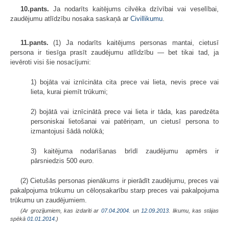
10.pants.
Ja nodarīts kaitējums cilvēka dzīvībai vai veselībai,
zaudējumu atlīdzību nosaka saskaņā ar
Civillikumu
.
11.pants.
(1) Ja nodarīts kaitējums personas mantai, cietusī
persona ir tiesīga prasīt zaudējumu atlīdzību — bet tikai tad, ja
ievēroti visi šie nosacījumi:
1) bojāta vai iznīcināta cita prece vai lieta, nevis prece vai
lieta, kurai piemīt trūkumi;
2) bojātā vai iznīcinātā prece vai lieta ir tāda, kas paredzēta
personiskai lietošanai vai patēriņam, un cietusī persona to
izmantojusi šādā nolūkā;
3) kaitējuma nodarīšanas brīdī zaudējumu apmērs ir
pārsniedzis 500
euro
.
(2) Cietušās personas pienākums ir pierādīt zaudējumu, preces vai
pakalpojuma trūkumu un cēloņsakarību starp preces vai pakalpojuma
trūkumu un zaudējumiem.
(Ar grozījumiem, kas izdarīti ar
07.04.2004.
un
12.09.2013
. likumu, kas stājas
spēkā
01.01.2014.
)