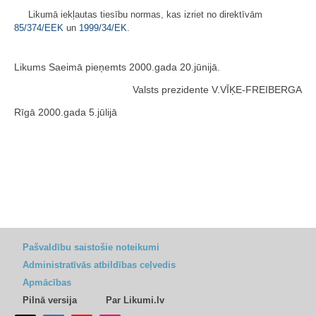
Likumā iekļautas tiesību normas, kas izriet no direktīvām
85/374/EEK
un
1999/34/EK
.
Likums Saeimā pieņemts 2000.gada 20.jūnijā.
Valsts prezidente V.VĪĶE-FREIBERGA
Rīgā 2000.gada 5.jūlijā
Pašvaldību saistošie noteikumi
Administratīvās atbildības ceļvedis
Apmācības
Pilnā versija
Par Likumi.lv