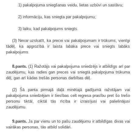
1) pakalpojuma sniegšanas veidu, lietas uzbūvi un sastāvu;
2) informāciju, kas sniegta par pakalpojumu;
3) laiku, kad pakalpojums sniegts.
(3) Nevar uzskatīt, ka precei vai pakalpojumam ir trūkums, vienīgi
tādēļ, ka apgrozībā ir laista labāka prece vai sniegts labāks
pakalpojums.
8.pants.
(1) Ražotājs vai pakalpojuma sniedzējs ir atbildīgs arī par
zaudējumu, kas radies gan preces vai sniegtā pakalpojuma trūkuma
dēļ, gan arī kādas trešās personas darbības dēļ.
(2) Šā panta pirmajā daļā minētajā gadījumā ražotājam vai
pakalpojuma sniedzējam ir tiesības celt regresa prasību pret šo trešo
personu tiktāl, ciktāl tās rīcība ir izraisījusi vai palielinājusi
zaudējumu.
9.pants.
Ja par vienu un to pašu zaudējumu ir atbildīgas divas vai
vairākas personas, tās atbild solidāri.