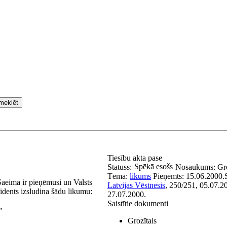
meklēt
Tiesību akta pase
Spēkā esošs
Statuss:
Nosaukums:
Gr
Tēma:
likums
Pieņemts:
15.06.2000.
Saeima ir pieņēmusi un Valsts
Latvijas Vēstnesis
, 250/251, 05.07.2
idents izsludina šādu likumu:
27.07.2000.
Saistītie dokumenti
"
Grozītais