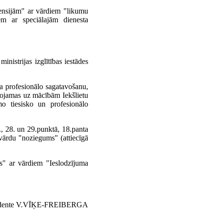
pensijām" ar vārdiem "likumu
iem ar speciālajām dienesta
inistrijas izglītības iestādes
a profesionālo sagatavošanu,
īkojamas uz mācībām Iekšlietu
amo tiesisko un profesionālo
2., 28. un 29.punktā, 18.panta
 vārdu "noziegums" (attiecīgā
s" ar vārdiem "Ieslodzījuma
zidente V.VĪĶE-FREIBERGA