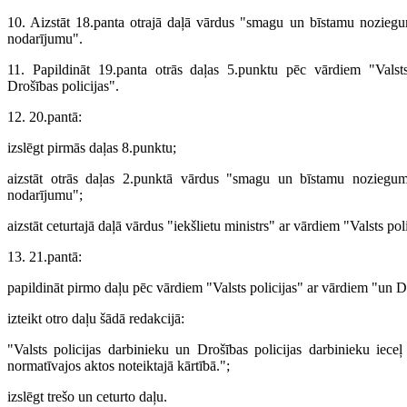
10. Aizstāt 18.panta otrajā daļā vārdus "smagu un bīstamu nozieg
nodarījumu".
11. Papildināt 19.panta otrās daļas 5.punktu pēc vārdiem "Valst
Drošības policijas".
12. 20.pantā:
izslēgt pirmās daļas 8.punktu;
aizstāt otrās daļas 2.punktā vārdus "smagu un bīstamu noziegu
nodarījumu";
aizstāt ceturtajā daļā vārdus "iekšlietu ministrs" ar vārdiem "Valsts pol
13. 21.pantā:
papildināt pirmo daļu pēc vārdiem "Valsts policijas" ar vārdiem "un Dr
izteikt otro daļu šādā redakcijā:
"Valsts policijas darbinieku un Drošības policijas darbinieku iec
normatīvajos aktos noteiktajā kārtībā.";
izslēgt trešo un ceturto daļu.