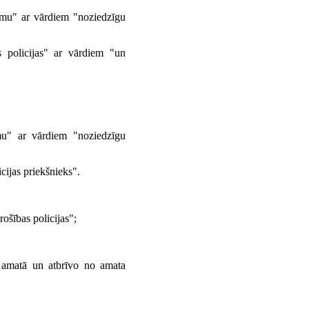
umu" ar vārdiem "noziedzīgu
s policijas" ar vārdiem "un
mu" ar vārdiem "noziedzīgu
icijas priekšnieks".
ošības policijas";
eļ amatā un atbrīvo no amata