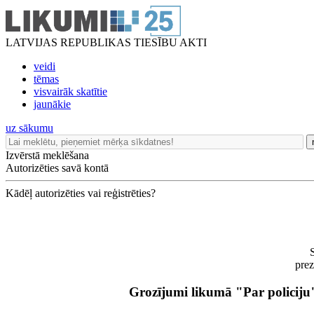
LATVIJAS REPUBLIKAS TIESĪBU AKTI
veidi
tēmas
visvairāk skatītie
jaunākie
uz sākumu
Izvērstā meklēšana
Autorizēties savā kontā
Kādēļ autorizēties vai reģistrēties?
prez
Grozījumi likumā "Par policiju