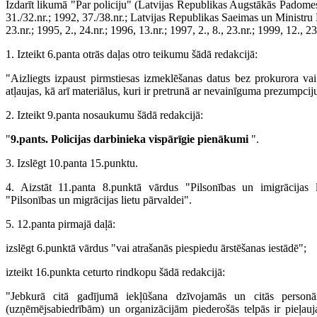
Izdarīt likumā "Par policiju" (Latvijas Republikas Augstākās Padome
31./32.nr.; 1992, 37./38.nr.; Latvijas Republikas Saeimas un Ministru 
23.nr.; 1995, 2., 24.nr.; 1996, 13.nr.; 1997, 2., 8., 23.nr.; 1999, 12., 2
1. Izteikt 6.panta otrās daļas otro teikumu šādā redakcijā:
"Aizliegts izpaust pirmstiesas izmeklēšanas datus bez prokurora vai
atļaujas, kā arī materiālus, kuri ir pretrunā ar nevainīguma prezumpcij
2. Izteikt 9.panta nosaukumu šādā redakcijā:
"
9.pants. Policijas darbinieka vispārīgie pienākumi
".
3. Izslēgt 10.panta 15.punktu.
4. Aizstāt 11.panta 8.punktā vārdus "Pilsonības un imigrācijas 
"Pilsonības un migrācijas lietu pārvaldei".
5. 12.panta pirmajā daļā:
izslēgt 6.punktā vārdus "vai atrašanās piespiedu ārstēšanas iestādē";
izteikt 16.punkta ceturto rindkopu šādā redakcijā:
"Jebkurā citā gadījumā iekļūšana dzīvojamās un citās perso
(uzņēmējsabiedrībām) un organizācijām piederošās telpās ir pieļauj