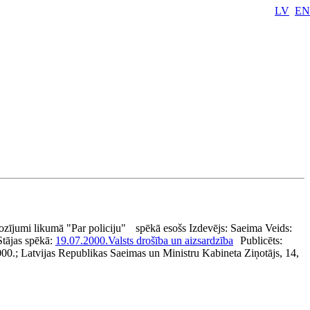
LV
EN
ozījumi likumā "Par policiju"
spēkā esošs
Izdevējs:
Saeima
Veids:
Stājas spēkā:
19.07.2000.
Valsts drošība un aizsardzība
Publicēts:
000.; Latvijas Republikas Saeimas un Ministru Kabineta Ziņotājs, 14,