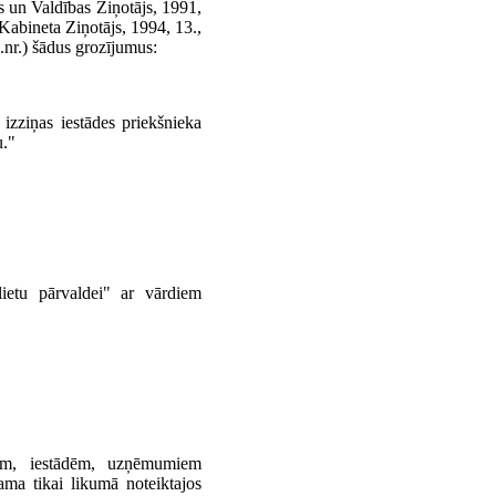
s un Valdības Ziņotājs, 1991,
Kabineta Ziņotājs, 1994, 13.,
3.nr.) šādus grozījumus:
 izziņas iestādes priekšnieka
u."
lietu pārvaldei" ar vārdiem
nām, iestādēm, uzņēmumiem
ama tikai likumā noteiktajos