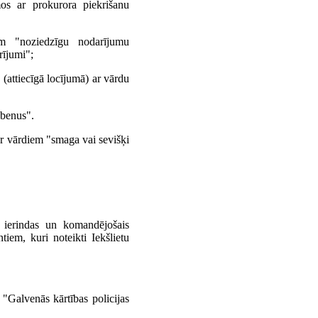
os ar prokurora piekrišanu
m "noziedzīgu nodarījumu
rījumi";
(attiecīgā locījumā) ar vārdu
obenus".
ar vārdiem "smaga vai sevišķi
as ierindas un komandējošais
iem, kuri noteikti Iekšlietu
 "Galvenās kārtības policijas