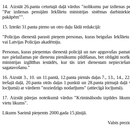
14. Aizstāt 26.panta ceturtajā daļā vārdus "nolikumu par izdienas 
"Par izdienas pensijām Iekšlietu ministrijas sistēmas darbiniek
pakāpēm"".
15. Izteikt 31.panta pirmo un otro daļu šādā redakcijā:
"Policijas dienestā parasti pieņem personas, kuras beigušas Iekšlietu m
vai Latvijas Policijas akadēmiju.
Personas, kuras pieņemtas dienestā policijā un nav apguvušas pamat
nav pielaižamas pie dienesta pienākumu pildīšanas, bet obligāti nor
ministrijas izglītības iestādēs, kur tās iziet dienestam nepiecieš
sagatavošanu."
16. Aizstāt 3., 10. un 11.pantā, 12.panta pirmās daļas 7., 13., 14., 2
trešajā daļā, 20.panta otrās daļas 1.punktā un 28.panta pirmajā daļā
locījumā) ar vārdiem "noziedzīgs nodarījums" (attiecīgā locījumā).
17. Aizstāt pārejas noteikumā vārdus "Kriminālsodu izpildes likum
vietu likums".
Likums Saeimā pieņemts 2000.gada 15.jūnijā.
Valsts pre