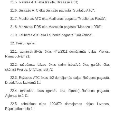
21.5. Ikšķiles ATC ēka Ikšķilē, Birzes ielā 33;
21.6. Suntažu ATC ēka Suntažu pagasta "Suntažu ATC";
21.7. Madlienas ATC ēka Madlienas pagasta "Madlienas Pastā";
21.8. Mazozolu RRS ēka Mazozolu pagasta "Mazozolu RRS";
21.9. Lauberes ATC ēka Lauberes pagasta "Rožkalnos".
22. Preiļu rajonā:
22.1. administratīvās ēkas 443/2311 domājamās daļas Preiļos,
Raiņa bulvārī 21;
22.2. ražošanas bāzes ēkas (administratīvā ēka, garāžu ēka,
šķūnis) Preiļos, Brīvības ielā 72;
22.3. Rožupes ATC ēkas 1/2 domājamās daļas Rožupes pagastā,
Draudzības laukumā 1a;
22.4. tehniskās ēkas (garāžu ēka, šķūnis) Rušonas pagastā,
Aglonas ielā 11;
22.5. tehniskās ēkas 120/879 domājamās daļas Līvānos,
Rūpniecības ielā 1;