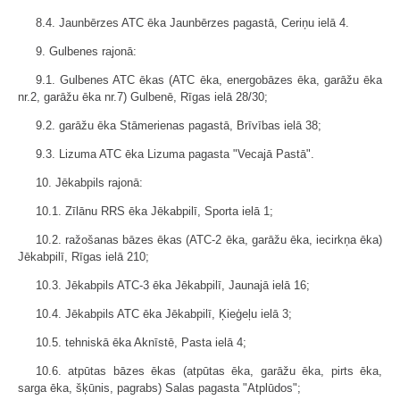
8.4. Jaunbērzes ATC ēka Jaunbērzes pagastā, Ceriņu ielā 4.
9. Gulbenes rajonā:
9.1. Gulbenes ATC ēkas (ATC ēka, energobāzes ēka, garāžu ēka
nr.2, garāžu ēka nr.7) Gulbenē, Rīgas ielā 28/30;
9.2. garāžu ēka Stāmerienas pagastā, Brīvības ielā 38;
9.3. Lizuma ATC ēka Lizuma pagasta "Vecajā Pastā".
10. Jēkabpils rajonā:
10.1. Zīlānu RRS ēka Jēkabpilī, Sporta ielā 1;
10.2. ražošanas bāzes ēkas (ATC-2 ēka, garāžu ēka, iecirkņa ēka)
Jēkabpilī, Rīgas ielā 210;
10.3. Jēkabpils ATC-3 ēka Jēkabpilī, Jaunajā ielā 16;
10.4. Jēkabpils ATC ēka Jēkabpilī, Ķieģeļu ielā 3;
10.5. tehniskā ēka Aknīstē, Pasta ielā 4;
10.6. atpūtas bāzes ēkas (atpūtas ēka, garāžu ēka, pirts ēka,
sarga ēka, šķūnis, pagrabs) Salas pagasta "Atplūdos";