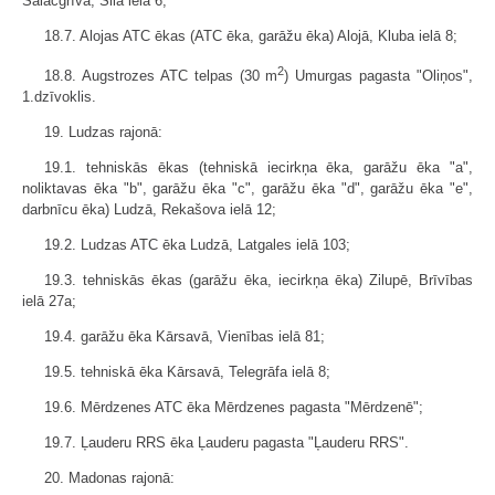
Salacgrīvā, Sila ielā 6;
18.7. Alojas ATC ēkas (ATC ēka, garāžu ēka) Alojā, Kluba ielā 8;
2
18.8. Augstrozes ATC telpas (30 m
) Umurgas pagasta "Oliņos",
1.dzīvoklis.
19. Ludzas rajonā:
19.1. tehniskās ēkas (tehniskā iecirkņa ēka, garāžu ēka "a",
noliktavas ēka "b", garāžu ēka "c", garāžu ēka "d", garāžu ēka "e",
darbnīcu ēka) Ludzā, Rekašova ielā 12;
19.2. Ludzas ATC ēka Ludzā, Latgales ielā 103;
19.3. tehniskās ēkas (garāžu ēka, iecirkņa ēka) Zilupē, Brīvības
ielā 27a;
19.4. garāžu ēka Kārsavā, Vienības ielā 81;
19.5. tehniskā ēka Kārsavā, Telegrāfa ielā 8;
19.6. Mērdzenes ATC ēka Mērdzenes pagasta "Mērdzenē";
19.7. Ļauderu RRS ēka Ļauderu pagasta "Ļauderu RRS".
20. Madonas rajonā: