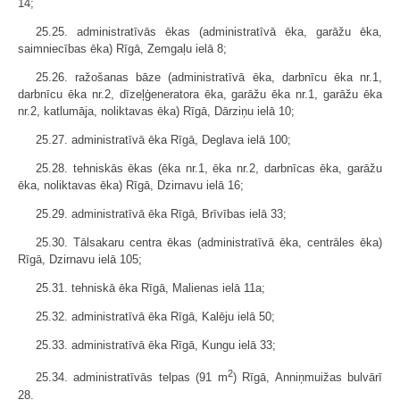
14;
25.25. administratīvās ēkas (administratīvā ēka, garāžu ēka,
saimniecības ēka) Rīgā, Zemgaļu ielā 8;
25.26. ražošanas bāze (administratīvā ēka, darbnīcu ēka nr.1,
darbnīcu ēka nr.2, dīzeļģeneratora ēka, garāžu ēka nr.1, garāžu ēka
nr.2, katlumāja, noliktavas ēka) Rīgā, Dārziņu ielā 10;
25.27. administratīvā ēka Rīgā, Deglava ielā 100;
25.28. tehniskās ēkas (ēka nr.1, ēka nr.2, darbnīcas ēka, garāžu
ēka, noliktavas ēka) Rīgā, Dzirnavu ielā 16;
25.29. administratīvā ēka Rīgā, Brīvības ielā 33;
25.30. Tālsakaru centra ēkas (administratīvā ēka, centrāles ēka)
Rīgā, Dzirnavu ielā 105;
25.31. tehniskā ēka Rīgā, Malienas ielā 11a;
25.32. administratīvā ēka Rīgā, Kalēju ielā 50;
25.33. administratīvā ēka Rīgā, Kungu ielā 33;
2
25.34. administratīvās telpas (91 m
) Rīgā, Anniņmuižas bulvārī
28.