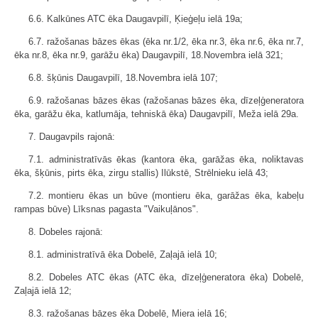
6.6. Kalkūnes ATC ēka Daugavpilī, Ķieģeļu ielā 19a;
6.7. ražošanas bāzes ēkas (ēka nr.1/2, ēka nr.3, ēka nr.6, ēka nr.7,
ēka nr.8, ēka nr.9, garāžu ēka) Daugavpilī, 18.Novembra ielā 321;
6.8. šķūnis Daugavpilī, 18.Novembra ielā 107;
6.9. ražošanas bāzes ēkas (ražošanas bāzes ēka, dīzeļģeneratora
ēka, garāžu ēka, katlumāja, tehniskā ēka) Daugavpilī, Meža ielā 29a.
7. Daugavpils rajonā:
7.1. administratīvās ēkas (kantora ēka, garāžas ēka, noliktavas
ēka, šķūnis, pirts ēka, zirgu stallis) Ilūkstē, Strēlnieku ielā 43;
7.2. montieru ēkas un būve (montieru ēka, garāžas ēka, kabeļu
rampas būve) Līksnas pagasta "Vaikuļānos".
8. Dobeles rajonā:
8.1. administratīvā ēka Dobelē, Zaļajā ielā 10;
8.2. Dobeles ATC ēkas (ATC ēka, dīzeļģeneratora ēka) Dobelē,
Zaļajā ielā 12;
8.3. ražošanas bāzes ēka Dobelē, Miera ielā 16;