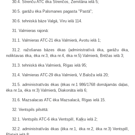
30.4. Strenču ATC ēka Strenčos, Zemitāna ielā 5;
30.5. garāžu ēka Palsmanes pagasta "Pastā";
30.6. tehniskā bāze Valgā, Viru ielā 114.
31. Valmieras rajonā:
31.1. Valmieras ATC-21 ēka Valmierā, Avotu ielā 1;
31.2. ražošanas bāzes ēkas (administratīvā ēka, garāžu ēka,
noliktavas ēka, ēka nr.3, ēka nr.4, ēka nr.5) Valmierā, Brēžas ielā 3;
31.3. tehniskā ēka Valmierā, Rīgas ielā 95;
31.4. Valmieras ATC-29 ēka Valmierā, V.Baloža ielā 20;
31.5. administratīvās ēkas (ēkas nr.1 986/1768 domājamās daļas,
ēka nr.1a, ēka nr.3) Valmierā, Diakonāta ielā 6;
31.6. Mazsalacas ATC ēka Mazsalacā, Rīgas ielā 15.
32. Ventspils pilsētā:
32.1. Ventspils ATC-6 ēka Ventspilī, Kaļķu ielā 2;
32.2. administratīvās ēkas (ēka nr.1, ēka nr.2, ēka nr.3) Ventspilī,
Platajā ielā 8;