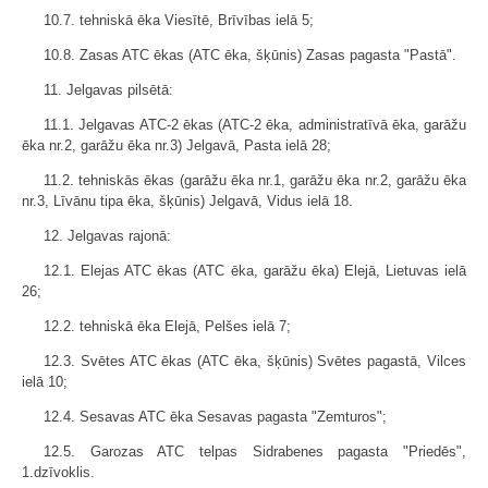
10.7. tehniskā ēka Viesītē, Brīvības ielā 5;
10.8. Zasas ATC ēkas (ATC ēka, šķūnis) Zasas pagasta "Pastā".
11. Jelgavas pilsētā:
11.1. Jelgavas ATC-2 ēkas (ATC-2 ēka, administratīvā ēka, garāžu
ēka nr.2, garāžu ēka nr.3) Jelgavā, Pasta ielā 28;
11.2. tehniskās ēkas (garāžu ēka nr.1, garāžu ēka nr.2, garāžu ēka
nr.3, Līvānu tipa ēka, šķūnis) Jelgavā, Vidus ielā 18.
12. Jelgavas rajonā:
12.1. Elejas ATC ēkas (ATC ēka, garāžu ēka) Elejā, Lietuvas ielā
26;
12.2. tehniskā ēka Elejā, Pelšes ielā 7;
12.3. Svētes ATC ēkas (ATC ēka, šķūnis) Svētes pagastā, Vilces
ielā 10;
12.4. Sesavas ATC ēka Sesavas pagasta "Zemturos";
12.5. Garozas ATC telpas Sidrabenes pagasta "Priedēs",
1.dzīvoklis.