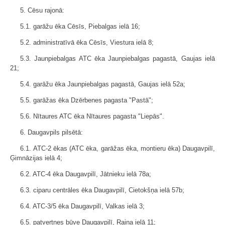
5. Cēsu rajonā:
5.1. garāžu ēka Cēsīs, Piebalgas ielā 16;
5.2. administratīvā ēka Cēsīs, Viestura ielā 8;
5.3. Jaunpiebalgas ATC ēka Jaunpiebalgas pagastā, Gaujas ielā
21;
5.4. garāžu ēka Jaunpiebalgas pagastā, Gaujas ielā 52a;
5.5. garāžas ēka Dzērbenes pagasta "Pastā";
5.6. Nītaures ATC ēka Nītaures pagasta "Liepās".
6. Daugavpils pilsētā:
6.1. ATC-2 ēkas (ATC ēka, garāžas ēka, montieru ēka) Daugavpilī,
Ģimnāzijas ielā 4;
6.2. ATC-4 ēka Daugavpilī, Jātnieku ielā 78a;
6.3. ciparu centrāles ēka Daugavpilī, Cietokšņa ielā 57b;
6.4. ATC-3/5 ēka Daugavpilī, Valkas ielā 3;
6.5. patvertnes būve Daugavpilī, Raiņa ielā 11;