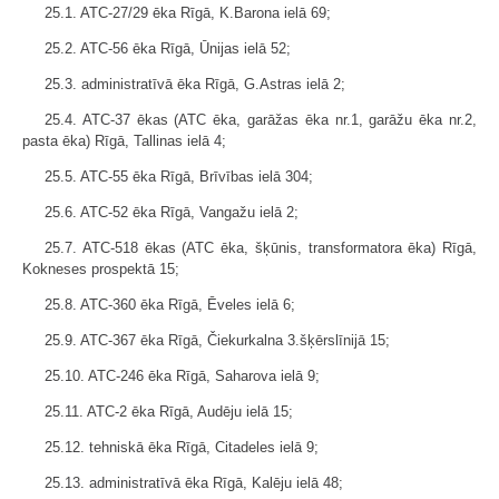
25.1. ATC-27/29 ēka Rīgā, K.Barona ielā 69;
25.2. ATC-56 ēka Rīgā, Ūnijas ielā 52;
25.3. administratīvā ēka Rīgā, G.Astras ielā 2;
25.4. ATC-37 ēkas (ATC ēka, garāžas ēka nr.1, garāžu ēka nr.2,
pasta ēka) Rīgā, Tallinas ielā 4;
25.5. ATC-55 ēka Rīgā, Brīvības ielā 304;
25.6. ATC-52 ēka Rīgā, Vangažu ielā 2;
25.7. ATC-518 ēkas (ATC ēka, šķūnis, transformatora ēka) Rīgā,
Kokneses prospektā 15;
25.8. ATC-360 ēka Rīgā, Ēveles ielā 6;
25.9. ATC-367 ēka Rīgā, Čiekurkalna 3.šķērslīnijā 15;
25.10. ATC-246 ēka Rīgā, Saharova ielā 9;
25.11. ATC-2 ēka Rīgā, Audēju ielā 15;
25.12. tehniskā ēka Rīgā, Citadeles ielā 9;
25.13. administratīvā ēka Rīgā, Kalēju ielā 48;