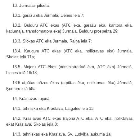
13. Jūrmalas pilsētā:
13.1. garāžu ēka Jūrmalā, Lienes ielā 7;
13.2. Bulduru ATC ēkas (ATC ēka, garāžu ēka, kantora ēka,
katlumāja, transformatora ēka) Jūrmalā, Bulduru prospektā 29;
13.3. Slokas ATC ēka Jūrmalā, Raiņa ielā 7;
13.4. Kauguru ATC ēkas (ATC ēka, noliktavas ēka) Jūrmalā,
Skolas ielā 71a;
13.5. Majoru ATC ēkas (administratīvā ēka, ATC ēka) Jūrmalā,
Lienes ielā 16/18;
13.6 atpūtas bāzes ēkas (atpūtas ēka, noliktavas ēka) Jūrmalā,
Ķemeru ielā 58a.
14. Krāslavas rajonā:
14.1. tehniskā ēka Krāslavā, Latgales ielā 13;
14.2. Krāslavas ATC ēkas (rajona ATC ēka, ATC ēka, noliktavas
ēka) Krāslavā, Skolas ielā 8;
14.3. tehniskās ēka Krāslavā, Sv. Ludvika laukumā 1a;