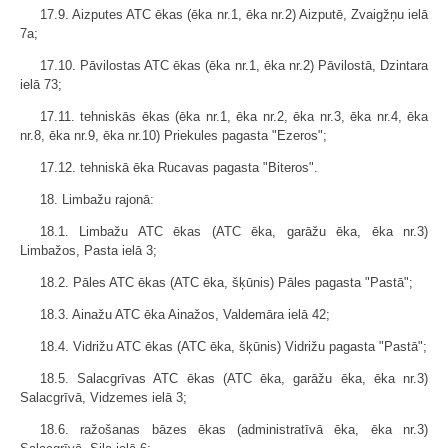
17.9. Aizputes ATC ēkas (ēka nr.1, ēka nr.2) Aizputē, Zvaigžņu ielā
7a;
17.10. Pāvilostas ATC ēkas (ēka nr.1, ēka nr.2) Pāvilostā, Dzintara
ielā 73;
17.11. tehniskās ēkas (ēka nr.1, ēka nr.2, ēka nr.3, ēka nr.4, ēka
nr.8, ēka nr.9, ēka nr.10) Priekules pagasta "Ezeros";
17.12. tehniskā ēka Rucavas pagasta "Biteros".
18. Limbažu rajonā:
18.1. Limbažu ATC ēkas (ATC ēka, garāžu ēka, ēka nr.3)
Limbažos, Pasta ielā 3;
18.2. Pāles ATC ēkas (ATC ēka, šķūnis) Pāles pagasta "Pastā";
18.3. Ainažu ATC ēka Ainažos, Valdemāra ielā 42;
18.4. Vidrižu ATC ēkas (ATC ēka, šķūnis) Vidrižu pagasta "Pastā";
18.5. Salacgrīvas ATC ēkas (ATC ēka, garāžu ēka, ēka nr.3)
Salacgrīvā, Vidzemes ielā 3;
18.6. ražošanas bāzes ēkas (administratīvā ēka, ēka nr.3)