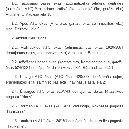
1.1. ražošanas bāzes ēkas (automatizētās telefonu centrāles
(turpmāk - ATC) ēka, administratīvā ēka, tehniskā ēka, garāžu ēka)
Alūksnē, O.Vācieša ielā 10;
1.2. Apes ATC ēkas (ATC ēka, garāžu ēka, saimniecības ēka)
Apē, Dzirnavu ielā 5.
2. Aizkraukles rajonā:
2.1. Aizkraukles ATC ēkas (administratīvās ēkas 1920/3094
domājamās daļas, energobāzes ēka) Aizkrauklē, Bērzu ielā 1;
2.2. ražošanas bāzes ēkas (kantora ēka, konteinertipa ēka, garāžu
ēkas 524/1324 domājamās daļas) Aizkrauklē, Rūpniecības ielā 1;
2.3. Pļaviņu ATC ēkas (ATC ēkas 420/528 domājamās daļas,
energobāzes ēka, saimniecības ēka) Pļaviņās, Pasta ielā 2;
2.4. Ērberģes ATC ēkas 510/743 domājamās daļas Mazzalves
pagasta "Ainās";
2.5. Bormaņu ATC ēkas (ATC ēka, katlumāja) Kokneses pagasta
"Bormaņos";
2.6. Taurkalnes ATC ēkas 24/151 domājamās daļas Valles pagasta
"Taurkalnē";