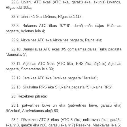
22.6. Līvānu ATC ēkas (ATC ēka, garāžu ēka, šķūnis) Līvānos,
Rīgas ielā 108a;
22.7. tehniskā ēka Līvānos, Rīgas ielā 112;
22.8. Rušonas ATC ēkas 97/181 domājamās daļas Rušonas
pagastā, Aglonas ielā 4;
22.9. Aizkalnes ATC ēka Aizkalnes pagastā, Raiņa ielā;
22.10. Jaunsilavas ATC ēkas 3/5 domājamās daļas Turku pagasta
"Jaunsilavā";
22.11. Aglonas ATC ēkas (ATC ēka, RRS ēka, šķūnis) Aglonas
pagastā, Somersetas ielā 39;
22.12. Jersikas ATC ēka Jersikas pagasta "Jersikā";
22.13. Sīļukalna RRS ēka Sīļukalna pagasta "Sīļukalna RRS".
23. Rēzeknes pilsētā:
23.1. patvertnes būve un ēka (patvertnes būve, garāžu ēka)
Rēzeknē, Atbrīvošanas alejā 83;
23.2. Rēzeknes ATC-3 ēkas (ATC 3 ēka, noliktavas ēka, garāžu
ēka nr.3, garāžu ēka nr.6, garāžu ēka nr.7) Rēzeknē, Maskavas ielā 5;