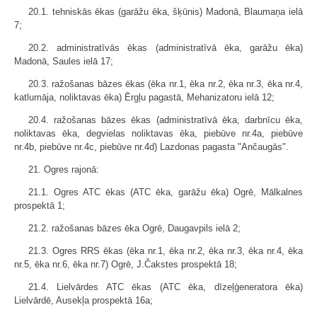
20.1. tehniskās ēkas (garāžu ēka, šķūnis) Madonā, Blaumaņa ielā
7;
20.2. administratīvās ēkas (administratīvā ēka, garāžu ēka)
Madonā, Saules ielā 17;
20.3. ražošanas bāzes ēkas (ēka nr.1, ēka nr.2, ēka nr.3, ēka nr.4,
katlumāja, noliktavas ēka) Ērgļu pagastā, Mehanizatoru ielā 12;
20.4. ražošanas bāzes ēkas (administratīvā ēka, darbnīcu ēka,
noliktavas ēka, degvielas noliktavas ēka, piebūve nr.4a, piebūve
nr.4b, piebūve nr.4c, piebūve nr.4d) Lazdonas pagasta "Ančaugās".
21. Ogres rajonā:
21.1. Ogres ATC ēkas (ATC ēka, garāžu ēka) Ogrē, Mālkalnes
prospektā 1;
21.2. ražošanas bāzes ēka Ogrē, Daugavpils ielā 2;
21.3. Ogres RRS ēkas (ēka nr.1, ēka nr.2, ēka nr.3, ēka nr.4, ēka
nr.5, ēka nr.6, ēka nr.7) Ogrē, J.Čakstes prospektā 18;
21.4. Lielvārdes ATC ēkas (ATC ēka, dīzeļģeneratora ēka)
Lielvārdē, Ausekļa prospektā 16a;