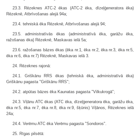
23.3. Rēzeknes ATC-2 ēkas (ATC-2 ēka, dīzeļģeneratora ēka)
Rēzeknē, Atbrīvošanas alejā 94a;
23.4. tehniskā ēka Rēzeknē, Atbrīvošanas alejā 94;
23.5. administratīvās ēkas (administratīvā ēka, garāžu ēka,
ražošanas ēka) Rēzeknē, Maskavas ielā 5a;
23.6. ražošanas bāzes ēkas (ēka nr.1, ēka nr.2, ēka nr.3, ēka nr.5,
ēka nr.6, ēka nr.7) Rēzeknē, Maskavas ielā 3.
24. Rēzeknes rajonā:
24.1. Griškānu RRS ēkas (tehniskā ēka, administratīvā ēka)
Griškānu pagasta "Griškānu RRS";
24.2. atpūtas bāzes ēka Kaunatas pagasta "Vilkukrogā";
24.3. Viļānu ATC ēkas (ATC ēka, dīzeļģeneratora ēka, garāžu ēka,
ēka nr.5, ēka nr.7, ēka nr.8, ēka nr.9, šķūnis) Viļānos, Rēzeknes ielā
24a;
24.4. Verēmu ATC ēka Verēmu pagasta "Sondoros".
25. Rīgas pilsētā: