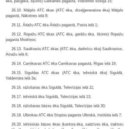
ēka, palīgēka, šķūnis) Garkalnes pagastā, Vidzemes šosejā 15;
26.10. Mālpils ATC ēkas (ATC ēka, dīzeļģeneratora ēka) Mālpils
pagastā, Nākotnes ielā 8;
26.11. Ādažu ATC ēka Ādažu pagastā, Pasta ielā 1;
26.12. Ropažu ATC ēkas (ATC ēka, garāžu ēka, šķūnis) Ropažu
pagasta Modriņos;
26.13. Saulkrastu ATC ēkas (ATC ēka, darbnīcu ēka) Saulkrastos,
Ainažu ielā 6;
26.14. Carnikavas ATC ēka Carnikavas pagastā, Rīgas ielā 18;
26.15. Siguldas ATC ēkas (ATC ēka, tehniskā ēka) Siguldā,
Valdemāra ielā 3a;
26.16. ražošanas ēka Siguldā, Televīzijas ielā 11;
26.17. tehniskā ēka Siguldā, Televīzijas ielā 13;
26.18. ražošanas bāzes ēka Siguldā, Televīzijas ielā 30;
26.19. Ulbrokas ATC ēka Stopiņu pagasta Ulbrokā, Institūta ielā 7;
26.20. tehniskās bāzes ēkas (kantora ēka, sadzīves ēka, traktoru