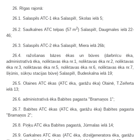
26. Rīgas rajonā:
26.1. Salaspils ATC-1 ēka Salaspilī, Skolas ielā 5;
2
26.2. Saulkalnes ATC telpas (57 m
) Salaspilī, Daugmales ielā 22-
46;
26.3. Salaspils ATC-2 ēka Salaspilī, Miera ielā 26b;
26.4. ražošanas bāzes ēkas un būves (darbnīcu ēka,
administratīvā ēka, noliktavas ēka nr.1, noliktavas ēka nr.2, noliktavas
ēka nr.3, noliktavas ēka nr.5, noliktavas ēka nr.6, noliktavas ēka nr.7,
šķūnis, sūkņu stacijas būve) Salaspilī, Budeskalna ielā 19;
26.5. Olaines ATC ēkas (ATC ēka, garāžu ēka) Olainē, T.Zeiferta
ielā 13;
26.6. administratīvā ēka Babītes pagasta "Bramaņos 1";
26.7. Babītes ATC ēkas (ATC ēka, garāžu ēka) Babītes pagasta
"Bramaņos 2";
26.8. Piņķu ATC ēka Babītes pagastā, Jūrmalas ielā 14;
26.9. Garkalnes ATC ēkas (ATC ēka, dīzeļģeneratora ēka, garāžu