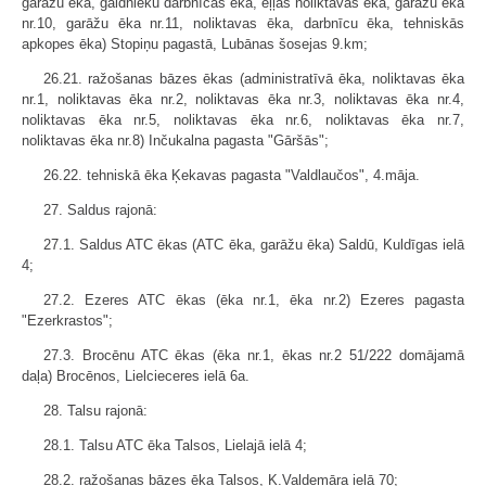
garāžu ēka, galdnieku darbnīcas ēka, eļļas noliktavas ēka, garāžu ēka
nr.10, garāžu ēka nr.11, noliktavas ēka, darbnīcu ēka, tehniskās
apkopes ēka) Stopiņu pagastā, Lubānas šosejas 9.km;
26.21. ražošanas bāzes ēkas (administratīvā ēka, noliktavas ēka
nr.1, noliktavas ēka nr.2, noliktavas ēka nr.3, noliktavas ēka nr.4,
noliktavas ēka nr.5, noliktavas ēka nr.6, noliktavas ēka nr.7,
noliktavas ēka nr.8) Inčukalna pagasta "Gāršās";
26.22. tehniskā ēka Ķekavas pagasta "Valdlaučos", 4.māja.
27. Saldus rajonā:
27.1. Saldus ATC ēkas (ATC ēka, garāžu ēka) Saldū, Kuldīgas ielā
4;
27.2. Ezeres ATC ēkas (ēka nr.1, ēka nr.2) Ezeres pagasta
"Ezerkrastos";
27.3. Brocēnu ATC ēkas (ēka nr.1, ēkas nr.2 51/222 domājamā
daļa) Brocēnos, Lielcieceres ielā 6a.
28. Talsu rajonā:
28.1. Talsu ATC ēka Talsos, Lielajā ielā 4;
28.2. ražošanas bāzes ēka Talsos, K.Valdemāra ielā 70;