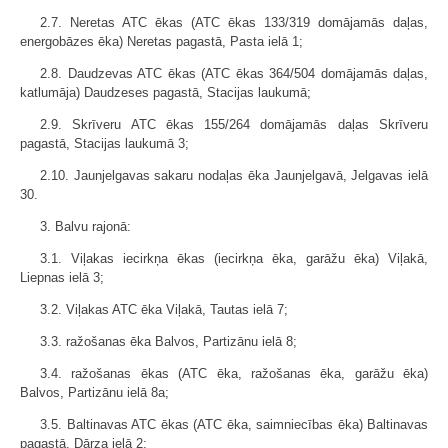
2.7. Neretas ATC ēkas (ATC ēkas 133/319 domājamās daļas,
energobāzes ēka) Neretas pagastā, Pasta ielā 1;
2.8. Daudzevas ATC ēkas (ATC ēkas 364/504 domājamās daļas,
katlumāja) Daudzeses pagastā, Stacijas laukumā;
2.9. Skrīveru ATC ēkas 155/264 domājamās daļas Skrīveru
pagastā, Stacijas laukumā 3;
2.10. Jaunjelgavas sakaru nodaļas ēka Jaunjelgavā, Jelgavas ielā
30.
3. Balvu rajonā:
3.1. Viļakas iecirkņa ēkas (iecirkņa ēka, garāžu ēka) Viļakā,
Liepnas ielā 3;
3.2. Viļakas ATC ēka Viļakā, Tautas ielā 7;
3.3. ražošanas ēka Balvos, Partizānu ielā 8;
3.4. ražošanas ēkas (ATC ēka, ražošanas ēka, garāžu ēka)
Balvos, Partizānu ielā 8a;
3.5. Baltinavas ATC ēkas (ATC ēka, saimniecības ēka) Baltinavas
pagastā, Dārza ielā 2;