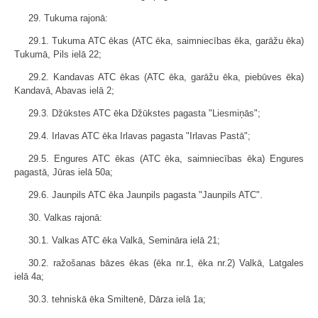
29. Tukuma rajonā:
29.1. Tukuma ATC ēkas (ATC ēka, saimniecības ēka, garāžu ēka)
Tukumā, Pils ielā 22;
29.2. Kandavas ATC ēkas (ATC ēka, garāžu ēka, piebūves ēka)
Kandavā, Abavas ielā 2;
29.3. Džūkstes ATC ēka Džūkstes pagasta "Liesmiņās";
29.4. Irlavas ATC ēka Irlavas pagasta "Irlavas Pastā";
29.5. Engures ATC ēkas (ATC ēka, saimniecības ēka) Engures
pagastā, Jūras ielā 50a;
29.6. Jaunpils ATC ēka Jaunpils pagasta "Jaunpils ATC".
30. Valkas rajonā:
30.1. Valkas ATC ēka Valkā, Semināra ielā 21;
30.2. ražošanas bāzes ēkas (ēka nr.1, ēka nr.2) Valkā, Latgales
ielā 4a;
30.3. tehniskā ēka Smiltenē, Dārza ielā 1a;