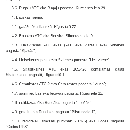
3.6. Rugāju ATC ēka Rugāju pagastā, Kurmenes ielā 29.
4. Bauskas rajonā:
4.1. garāžu ēka Bauskā, Rīgas ielā 22;
4.2. Bauskas ATC ēka Bauskā, Slimnīcas ielā 9;
4.3. Lielsvitenes ATC ēkas (ATC ēka, garāžu ēka) Svitenes
pagasta "Kļavās";
4.4. Lielsvitenes pasta ēka Svitenes pagasta "Lielsvitenē";
4.5. Skaistkalnes ATC ēkas 165/428 domājamās daļas
Skaistkalnes pagastā, Rīgas ielā 1;
4.6. Ceraukstes ATC-2 ēka Ceraukstes pagasta "Mūsā";
4.7. saimniecības ēka Iecavas pagastā, Rīgas ielā 12;
4.8. noliktavas ēka Rundāles pagasta "Lepšās";
4.9. garāžu ēka Rundāles pagasta "Pilsrundālē-1";
4.10. radioreleju stacijas (turpmāk - RRS) ēka Codes pagasta
"Codes RRS".