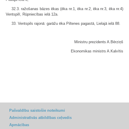
32.3. ražošanas bāzes ēkas (ēka nr.1, ēka nr.2, ēka nr.3, ēka nr.4)
Ventspilī, Rūpniecības ielā 12a.
33. Ventspils rajonā: garāžu ēka Piltenes pagastā, Lielajā ielā 88.
Ministru prezidents A.Bērziņš
Ekonomikas ministrs A.Kalvītis
Pašvaldību saistošie noteikumi
Administratīvās atbildības ceļvedis
Apmācības