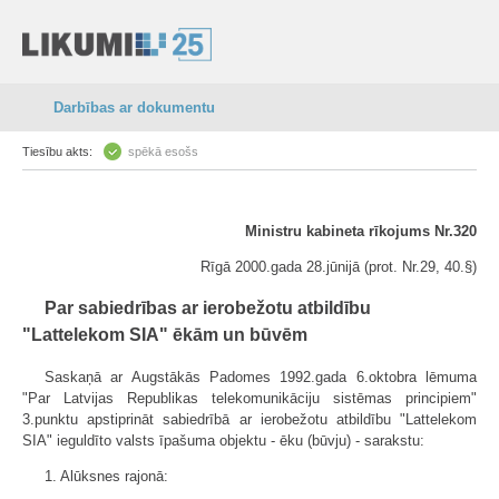
Darbības ar dokumentu
Tiesību akts:
spēkā esošs
Ministru kabineta rīkojums Nr.320
Rīgā 2000.gada 28.jūnijā (prot. Nr.29, 40.§)
Par sabiedrības ar ierobežotu atbildību
"Lattelekom SIA" ēkām un būvēm
Saskaņā ar Augstākās Padomes 1992.gada 6.oktobra lēmuma
"Par Latvijas Republikas telekomunikāciju sistēmas principiem"
3.punktu apstiprināt sabiedrībā ar ierobežotu atbildību "Lattelekom
SIA" ieguldīto valsts īpašuma objektu - ēku (būvju) - sarakstu:
1. Alūksnes rajonā: