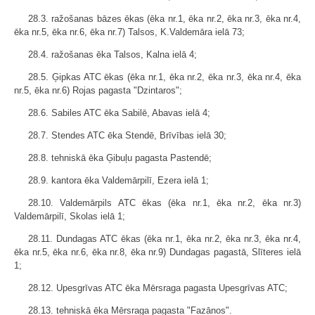
28.3. ražošanas bāzes ēkas (ēka nr.1, ēka nr.2, ēka nr.3, ēka nr.4,
ēka nr.5, ēka nr.6, ēka nr.7) Talsos, K.Valdemāra ielā 73;
28.4. ražošanas ēka Talsos, Kalna ielā 4;
28.5. Ģipkas ATC ēkas (ēka nr.1, ēka nr.2, ēka nr.3, ēka nr.4, ēka
nr.5, ēka nr.6) Rojas pagasta "Dzintaros";
28.6. Sabiles ATC ēka Sabilē, Abavas ielā 4;
28.7. Stendes ATC ēka Stendē, Brīvības ielā 30;
28.8. tehniskā ēka Ģibuļu pagasta Pastendē;
28.9. kantora ēka Valdemārpilī, Ezera ielā 1;
28.10. Valdemārpils ATC ēkas (ēka nr.1, ēka nr.2, ēka nr.3)
Valdemārpilī, Skolas ielā 1;
28.11. Dundagas ATC ēkas (ēka nr.1, ēka nr.2, ēka nr.3, ēka nr.4,
ēka nr.5, ēka nr.6, ēka nr.8, ēka nr.9) Dundagas pagastā, Slīteres ielā
1;
28.12. Upesgrīvas ATC ēka Mērsraga pagasta Upesgrīvas ATC;
28.13. tehniskā ēka Mērsraga pagasta "Fazānos".