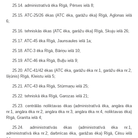
25.14. administratīvā ēka Rīgā, Pērses ielā 8;
25.15. ATC-25/26 ēkas (ATC ēka, garāžu ēka) Rīgā, Aglonas ielā
6;
25.16. tehniskās ēkas (ATC ēka, garāžu ēka) Rīgā, Skuju ielā 26;
25.17. ATC-45 ēka Rīgā, Jaunsaules ielā 1a;
25.18. ATC-3 ēka Rīgā, Bāriņu ielā 10;
25.19. ATC-46 ēka Rīgā, Buļļu ielā 9;
25.20. ATC-41/42 ēkas (ATC ēka, garāžu ēka nr.1, garāžu ēka nr.2,
šķūnis) Rīgā, Kleistu ielā 5;
25.21. ATC-43 ēka Rīgā, Stūrmaņu ielā 25;
25.22. tehniskā ēka Rīgā, Garozas ielā 21;
25.23. centrālās noliktavas ēkas (administratīvā ēka, angāra ēka
nr.1, angāra ēka nr.2, angāra ēka nr.3, angāra ēka nr.4, noliktavas ēka)
Rīgā, Granīta ielā 4;
25.24. administratīvās ēkas (administratīvā ēka nr.1,
administratīvā ēka nr.2, darbnīcas ēka, garāžas ēka) Rīgā, Cēsu ielā