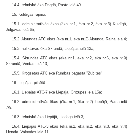
14.4. tehniskā ēka Dagdā, Pasta ielā 49.
15. Kuldīgas rajonā:
15.1. administratīvās ēkas (ēka nr.1, ēka nr.2, ēka nr.3) Kuldīgā,
Jelgavas ielā 65;
15.2. Alsungas ATC ēkas (ēka nr.1, ēka nr.2) Alsungā, Raiņa ielā 4;
15.3. noliktavas ēka Skrundā, Liepājas ielā 13a;
15.4. Skrundas ATC ēkas (ēka nr.1, ēka nr.2, ēka nr.6, ēka nr.9)
Skrundā, Ventas ielā 13;
15.5. Krogsētas ATC ēka Rumbas pagasta "Žubītēs".
16. Liepājas pilsētā:
16.1. Liepājas ATC-7 ēka Liepājā, Grīzupes ielā 15a;
16.2. administratīvās ēkas (ēka nr.1, ēka nr.2) Liepājā, Pasta ielā
7/9;
16.3. tehniskā ēka Liepājā, Liedaga ielā 3;
16.4. Liepājas ATC-3 ēkas (ēka nr.1, ēka nr.2, ēka nr.3, ēka nr.4)
Liepājā, Vaiņodes ielā 11;