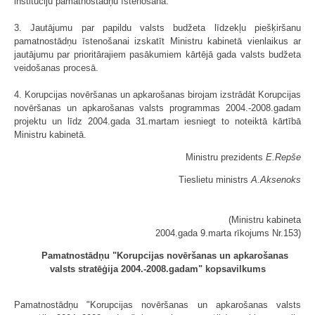
institūciju pamatnostādņu īstenošanā.
3. Jautājumu par papildu valsts budžeta līdzekļu piešķiršanu
pamatnostādņu īstenošanai izskatīt Ministru kabinetā vienlaikus ar
jautājumu par prioritārajiem pasākumiem kārtējā gada valsts budžeta
veidošanas procesā.
4. Korupcijas novēršanas un apkarošanas birojam izstrādāt Korupcijas
novēršanas un apkarošanas valsts programmas 2004.-2008.gadam
projektu un līdz 2004.gada 31.martam iesniegt to noteiktā kārtībā
Ministru kabinetā.
Ministru prezidents
E.Repše
Tieslietu ministrs
A.Aksenoks
(Ministru kabineta
2004.gada 9.marta rīkojums Nr.153)
Pamatnostādņu "Korupcijas novēršanas un apkarošanas
valsts stratēģija 2004.-2008.gadam" kopsavilkums
Pamatnostādņu "Korupcijas novēršanas un apkarošanas valsts