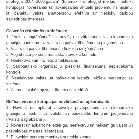
stratēģija 2004.-2008.gadam" (turpmāk - stratēģija) mērķis - noteikt
korupcijas novēršanas un apkarošanas aktuālo problēmu risinājumu,
lai panāktu valsts amatpersonu efektīvu un tiesisku darbību
sabiedrības interesēs.
Galvenās risināmās problēmas:
1. "Valsts sagrābšana" - atsevišķu privātpersonu vai ekonomisko
grupējumu ietekme uz valsts un pašvaldību lēmumu pieņemšanu.
2. Valsts un pašvaldību finanšu līdzekļu izšķērdēšana.
3. Apgrūtināta personu mantiskā stāvokļa kontrole.
4. Neefektīva krimināllietu izmeklēšana.
5. Starptautisko organizāciju piešķirtā finansējuma nepietiekama
kontrole.
6. Neadekvāta valsts un pašvaldību iestāžu iekšējā pretkorupcijas
sistēma.
7. Zems tiesiskās apziņas līmenis sabiedrībā.
Rīcības virzieni korupcijas novēršanā un apkarošanā:
1. Novērst un apkarot atsevišķu privātpersonu vai ekonomisko
grupējumu ietekmi uz valsts un pašvaldību lēmumu pieņemšanu
("valsts sagrābšana").
2. Novērst un apkarot nelietderīgu, neefektīvu un nelikumīgu valsts un
pašvaldības mantas izlietošanu.
3. Pilnveidot personu mantiskā stāvokļa kontroli.