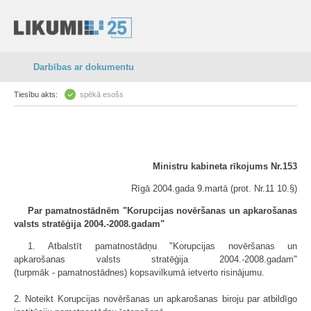
Darbības ar dokumentu
Tiesību akts:
spēkā esošs
Ministru kabineta rīkojums Nr.153
Rīgā 2004.gada 9.martā (prot. Nr.11 10.§)
Par pamatnostādnēm "Korupcijas novēršanas un apkarošanas
valsts stratēģija 2004.-2008.gadam"
1. Atbalstīt pamatnostādņu "Korupcijas novēršanas un
apkarošanas valsts stratēģija 2004.-2008.gadam"
(turpmāk - pamatnostādnes) kopsavilkumā ietverto risinājumu.
2. Noteikt Korupcijas novēršanas un apkarošanas biroju par atbildīgo