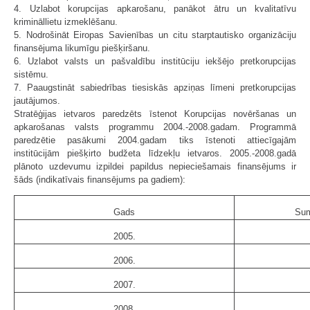
4. Uzlabot korupcijas apkarošanu, panākot ātru un kvalitatīvu
krimināllietu izmeklēšanu.
5. Nodrošināt Eiropas Savienības un citu starptautisko organizāciju
finansējuma likumīgu piešķiršanu.
6. Uzlabot valsts un pašvaldību institūciju iekšējo pretkorupcijas
sistēmu.
7. Paaugstināt sabiedrības tiesiskās apziņas līmeni pretkorupcijas
jautājumos.
Stratēģijas ietvaros paredzēts īstenot Korupcijas novēršanas un
apkarošanas valsts programmu 2004.-2008.gadam. Programmā
paredzētie pasākumi 2004.gadam tiks īstenoti attiecīgajām
institūcijām piešķirto budžeta līdzekļu ietvaros. 2005.-2008.gadā
plānoto uzdevumu izpildei papildus nepieciešamais finansējums ir
šāds (indikatīvais finansējums pa gadiem):
Gads
Sum
2005.
2006.
2007.
2008.