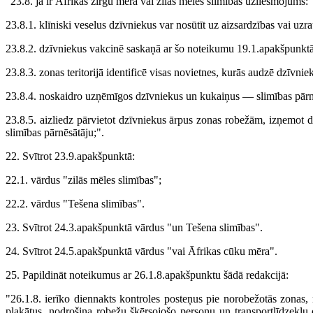
"23.8. ja ir Āfrikas zirgu mēra vai zilās mēles slimības uzliesmojums:
23.8.1. klīniski veselus dzīvniekus var nosūtīt uz aizsardzības vai uz
23.8.2. dzīvniekus vakcinē saskaņā ar šo noteikumu 19.1.apakšpunkt
23.8.3. zonas teritorijā identificē visas novietnes, kurās audzē dzīvnie
23.8.4. noskaidro uzņēmīgos dzīvniekus un kukaiņus — slimības pārnē
23.8.5. aizliedz pārvietot dzīvniekus ārpus zonas robežām, izņemot d
slimības pārnēsātāju;".
22. Svītrot 23.9.apakšpunktā:
22.1. vārdus "zilās mēles slimības";
22.2. vārdus "Tešena slimības".
23. Svītrot 24.3.apakšpunktā vārdus "un Tešena slimības".
24. Svītrot 24.5.apakšpunktā vārdus "vai Āfrikas cūku mēra".
25. Papildināt noteikumus ar 26.1.8.apakšpunktu šādā redakcijā:
"26.1.8. ierīko diennakts kontroles posteņus pie norobežotās zonas, n
plakātus, nodrošina robežu šķērsojošo personu un transportlīdzekļu 