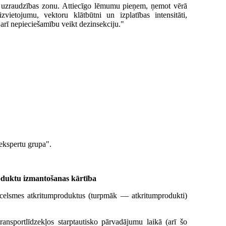
n uzraudzības zonu. Attiecīgo lēmumu pieņem, ņemot vērā
ietojumu, vektoru klātbūtni un izplatības intensitāti,
arī nepieciešamību veikt dezinsekciju."
ekspertu grupa".
oduktu izmantošanas kārtība
izcelsmes atkritumproduktus (turpmāk — atkritumprodukti)
ransportlīdzekļos starptautisko pārvadājumu laikā (arī šo