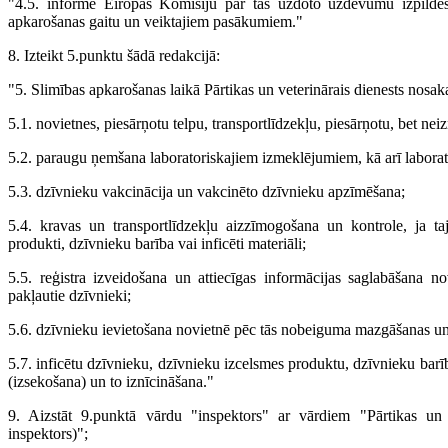
"4.5. informē Eiropas Komisiju par tās uzdoto uzdevumu izpildes 
apkarošanas gaitu un veiktajiem pasākumiem."
8. Izteikt 5.punktu šādā redakcijā:
"5. Slimības apkarošanas laikā Pārtikas un veterinārais dienests nosak
5.1. novietnes, piesārņotu telpu, transportlīdzekļu, piesārņotu, bet n
5.2. paraugu ņemšana laboratoriskajiem izmeklējumiem, kā arī laborato
5.3. dzīvnieku vakcinācija un vakcinēto dzīvnieku apzīmēšana;
5.4. kravas un transportlīdzekļu aizzīmogošana un kontrole, ja taj
produkti, dzīvnieku barība vai inficēti materiāli;
5.5. reģistra izveidošana un attiecīgas informācijas saglabāšana n
pakļautie dzīvnieki;
5.6. dzīvnieku ievietošana novietnē pēc tās nobeiguma mazgāšanas un
5.7. inficētu dzīvnieku, dzīvnieku izcelsmes produktu, dzīvnieku barī
(izsekošana) un to iznīcināšana."
9. Aizstāt 9.punktā vārdu "inspektors" ar vārdiem "Pārtikas un 
inspektors)";