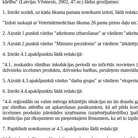
kārtība" (Latvijas Vēstnesis, 2002, 47.nr.) šādus grozījumus:
1. Izteikt norādi, uz kāda likuma pamata noteikumi izdoti, šādā redakc
"Izdoti saskaņā ar Veterinārmedicīnas likuma 26.panta pirmo daļu un 2
2. Aizstāt 1.punktā vārdus "atkritumu izbarošanas" ar vārdiem "atkr
3. Aizstāt 2.punktā vārdus "Ministru prezidentu" ar vārdiem "ārkārtējo 
4. Izteikt 4.1.apakšpunktu šādā redakcijā:
"4.1. noskaidro slimības inkubācijas periodā no inficētās novietnes 
dzīvnieku izcelsmes produktu, dzīvnieku barības, piesārņoto materiālu 
5. Aizstāt 4.3.apakšpunktā vārdus "darba grupu" ar vārdiem "ekspert
6. Izteikt 4.4.apakšpunktu šādā redakcijā:
"4.4. reģionālās un valsts mēroga ārkārtējās situācijas un tās draudu ga
par slimības attīstību un apkarošanas pasākumiem, kā arī pilda ko
izcelsmes produktu pārstrādes uzņēmumu (uzņēmējsabiedrību) īpašni
institūcijas par rīkojumiem un pieņemtajiem lēmumiem, ka arī to izpild
7. Papildināt noteikumus ar 4.5.apakšpunktu šādā redakcijā: