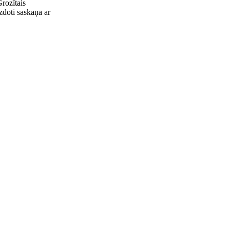
rozītais
zdoti saskaņā ar