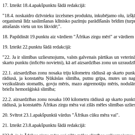
17. Izteikt 18.4.apakšpunktu šādā redakcijā:
"18.4. noskaidro dzīvnieku izcelsmes produktu, inkubējamo olu, izšķī
organismā līdz saslimšanas klīnisko pazīmju parādīšanās brīdim (tu
atrašanās vietu un tos likvidē;".
18. Papildināt 19.punktu aiz vārdiem "Āfrikas zirgu mēri" ar vārdiem 
19. Izteikt 22.punktu šādā redakcijā:
"22. Ja ir slimības uzliesmojums, valsts galvenais pārtikas un veterin
skarto punktu (inficēto novietni), kā arī aizsardzības zonu un uzraudz
22.1. aizsardzības zonu nosaka triju kilometru rādiusā ap skarto pun
rādiusā, ja konstatēta Ņūkāslas slimība, putnu gripa, mutes un nag
vezikulārais stomatīts, govju mēris, mazo atgremotāju mēris, nodulāra
briežu hemorāģiskā slimība;
22.2. aizsardzības zonu nosaka 100 kilometru rādiusā ap skarto punk
rādiusā, ja konstatēts Āfrikas zirgu mēra vai zilās mēles slimības uzl
20. Svītrot 23.1.apakšpunktā vārdus "Āfrikas cūku mēra vai".
21. Izteikt 23.8.apakšpunktu šādā redakcijā: