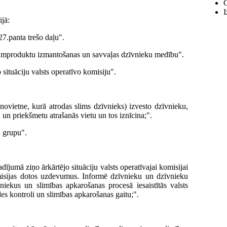
G
I
ijā:
7.panta trešo daļu".
itumproduktu izmantošanas un savvaļas dzīvnieku medību".
situāciju valsts operatīvo komisiju".
(novietne, kurā atrodas slims dzīvnieks) izvesto dzīvnieku,
un priekšmetu atrašanās vietu un tos iznīcina;".
u grupu".
dījumā ziņo ārkārtējo situāciju valsts operatīvajai komisijai
misijas dotos uzdevumus. Informē dzīvnieku un dzīvnieku
ekus un slimības apkarošanas procesā iesaistītās valsts
es kontroli un slimības apkarošanas gaitu;".