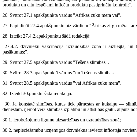
produktu un citu iespējami inficētu produktu pastiprinātu kontroli;".
26. Svītrot 27.1.apakšpunktā vārdus "Āfrikas cūku mēra vai".
27. Papildināt 27.4.apakšpunktu aiz vārdiem "Āfrikas zirgu mēra" ar v
28. Izteikt 27.4.2.apakšpunktu šādā redakcijā:
"27.4.2. dzīvnieku vakcinācija uzraudzības zonā ir aizliegta, un t
pasākumus;".
29. Svītrot 27.5.apakšpunktā vārdus "Tešena slimības".
30. Svītrot 28.3.apakšpunktā vārdus "un Tešenas slimības".
31. Svītrot 28.5.apakšpunktā vārdus "vai Āfrikas cūku mēra".
32. Izteikt 30.punktu šādā redakcijā:
"30. Ja konstatē slimības, kuras tiek pārnestas ar kukaiņu — slimī
dienestam, ņemot vērā slimības izplatību un attīstības gaitu, atļauts not
30.1. ierobežojumu ilgumu aizsardzības un uzraudzības zonā;
30.2. nepieciešamību uzņēmīgos dzīvniekus ievietot inficētajā novietn