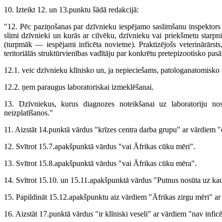
10. Izteikt 12. un 13.punktu šādā redakcijā:
"12. Pēc paziņošanas par dzīvnieku iespējamo saslimšanu inspektors 
slimi dzīvnieki un kurās ar cilvēku, dzīvnieku vai priekšmetu starpnie
(turpmāk — iespējami inficēta novietne). Praktizējošs veterinārārsts
teritoriālās struktūrvienības vadītāju par konkrētu pretepizootisko pa
12.1. veic dzīvnieku klīnisko un, ja nepieciešams, patologanatomisko
12.2. ņem paraugus laboratoriskai izmeklēšanai.
13. Dzīvniekus, kurus diagnozes noteikšanai uz laboratoriju nos
neizplatīšanos."
11. Aizstāt 14.punktā vārdus "krīzes centra darba grupu" ar vārdiem 
12. Svītrot 15.7.apakšpunktā vārdus "vai Āfrikas cūku mēri".
13. Svītrot 15.8.apakšpunktā vārdus "vai Āfrikas cūku mēra".
14. Svītrot 15.10. un 15.11.apakšpunktā vārdus "Putnus nosūta uz kaut
15. Papildināt 15.12.apakšpunktu aiz vārdiem "Āfrikas zirgu mēri" ar 
16. Aizstāt 17.punktā vārdus "ir klīniski veseli" ar vārdiem "nav inficē