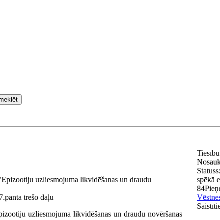
meklēt
Tiesību
Nosau
Statuss
"Epizootiju uzliesmojuma likvidēšanas un draudu
spēkā e
84
Pieņ
7.panta trešo daļu
Vēstnes
Saistīt
pizootiju uzliesmojuma likvidēšanas un draudu novēršanas