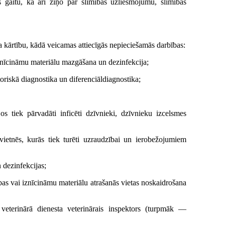
gaitu, kā arī ziņo par slimības uzliesmojumu, slimības
a kārtību, kādā veicamas attiecīgās nepieciešamās darbības:
eiznīcināmu materiālu mazgāšana un dezinfekcija;
riskā diagnostika un diferenciāldiagnostika;
os tiek pārvadāti inficēti dzīvnieki, dzīvnieku izcelsmes
ovietnēs, kurās tiek turēti uzraudzībai un ierobežojumiem
 dezinfekcijas;
bas vai iznīcināmu materiālu atrašanās vietas noskaidrošana
veterinārā dienesta veterinārais inspektors (turpmāk —