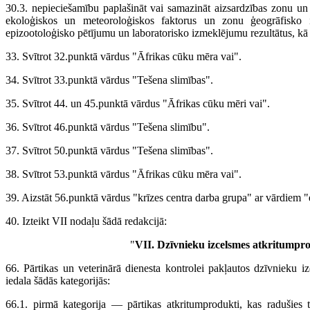
30.3. nepieciešamību paplašināt vai samazināt aizsardzības zonu u
ekoloģiskos un meteoroloģiskos faktorus un zonu ģeogrāfisko izv
epizootoloģisko pētījumu un laboratorisko izmeklējumu rezultātus, kā 
33. Svītrot 32.punktā vārdus "Āfrikas cūku mēra vai".
34. Svītrot 33.punktā vārdus "Tešena slimības".
35. Svītrot 44. un 45.punktā vārdus "Āfrikas cūku mēri vai".
36. Svītrot 46.punktā vārdus "Tešena slimību".
37. Svītrot 50.punktā vārdus "Tešena slimības".
38. Svītrot 53.punktā vārdus "Āfrikas cūku mēra vai".
39. Aizstāt 56.punktā vārdus "krīzes centra darba grupa" ar vārdiem "
40. Izteikt VII nodaļu šādā redakcijā:
"
VII. Dzīvnieku izcelsmes atkritumpr
66. Pārtikas un veterinārā dienesta kontrolei pakļautos dzīvnieku 
iedala šādās kategorijās:
66.1. pirmā kategorija — pārtikas atkritumprodukti, kas radušies t