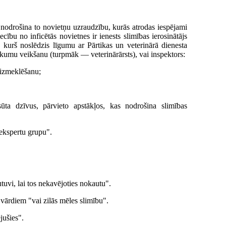
nodrošina to novietņu uzraudzību, kurās atrodas iespējami
cību no inficētās novietnes ir ienests slimības ierosinātājs
, kurš noslēdzis līgumu ar Pārtikas un veterinārā dienesta
sākumu veikšanu (turpmāk — veterinārārsts), vai inspektors:
 izmeklēšanu;
ūta dzīvus, pārvieto apstākļos, kas nodrošina slimības
"ekspertu grupu".
uvi, lai tos nekavējoties nokautu".
vārdiem "vai zilās mēles slimību".
jušies".