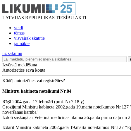
LATVIJAS REPUBLIKAS TIESĪBU AKTI
veidi
tēmas
visvairāk skatītie
jaunākie
uz sākumu
Izvērstā meklēšana
Autorizēties savā kontā
Kādēļ autorizēties vai reģistrēties?
Ministru kabineta noteikumi Nr.84
Rīgā 2004.gada 17.februārī (prot. Nr.7 18.§)
Grozījumi Ministru kabineta 2002.gada 19.marta noteikumos Nr.127 
novēršanas kārtība"
Izdoti saskaņā ar Veterinārmedicīnas likuma 26.panta pirmo daļu un 2
Izdarīt Ministru kabineta 2002.gada 19.marta noteikumos Nr.127 "E