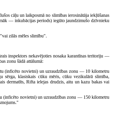
lušos cāļu un laikposmā no slimības ierosinātāja iekļūšanas
rpmāk — inkubācijas periods) iegūto jaundzimušo dzīvnieku
"vai zilās mēles slimību".
ārais inspektors nekavējoties nosaka karantīnas teritoriju —
ības zonu šādā attālumā:
ktu (inficēto novietni) un uzraudzības zonu — 10 kilometru
u sērga, klasiskais cūku mēris, cūku vezikulārā slimība,
is dermatīts, Rifta ielejas drudzis, aitu un kazu bakas vai
tu (inficēto novietni) un uzraudzības zonu — 150 kilometru
iesmojums."