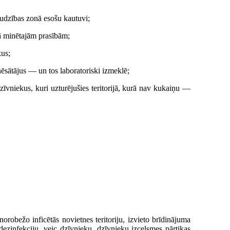
raudzības zonā esošu kautuvi;
ā minētajām prasībām;
kus;
sātājus — un tos laboratoriski izmeklē;
zīvniekus, kuri uzturējušies teritorijā, kurā nav kukaiņu —
orobežo inficētās novietnes teritoriju, izvieto brīdinājuma
dezinfekciju, veic dzīvnieku, dzīvnieku izcelsmes pārtikas