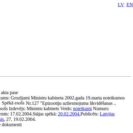
LV
EN
 akta pase
kums:
Grozījumi Ministru kabineta 2002.gada 19.marta noteikumos
Spēkā esošs
:
Nr.127 "Epizootiju uzliesmojuma likvidēšanas ..
sošs
Izdevējs:
Ministru kabinets
Veids:
noteikumi
Numurs:
emts:
17.02.2004.
Stājas spēkā:
20.02.2004.
Publicēts:
Latvijas
is
, 27, 19.02.2004.
ie dokumenti