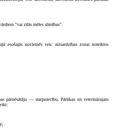
ārdiem "vai zilās mēles slimības".
ajā esošajās novietnēs veic aizsardzības zonai noteiktos
bas pārnēsātāju — starpniecību, Pārtikas un veterinārajam
eikt:
ē;