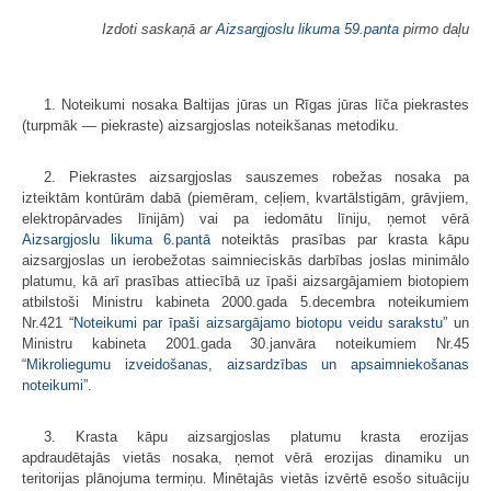
Izdoti saskaņā ar
Aizsargjoslu likuma
59.panta
pirmo daļu
1. Noteikumi nosaka Baltijas jūras un Rīgas jūras līča piekrastes
(turpmāk — piekraste) aizsargjoslas noteikšanas metodiku.
2. Piekrastes aizsargjoslas sauszemes robežas nosaka pa
izteiktām kontūrām dabā (piemēram, ceļiem, kvartālstigām, grāvjiem,
elektropārvades līnijām) vai pa iedomātu līniju, ņemot vērā
Aizsargjoslu likuma
6.pantā
noteiktās prasības par krasta kāpu
aizsargjoslas un ierobežotas saimnieciskās darbības joslas minimālo
platumu, kā arī prasības attiecībā uz īpaši aizsargājamiem biotopiem
atbilstoši Ministru kabineta 2000.gada 5.decembra noteikumiem
Nr.421 “
Noteikumi par īpaši aizsargājamo biotopu veidu sarakstu
” un
Ministru kabineta 2001.gada 30.janvāra noteikumiem Nr.45
“
Mikroliegumu izveidošanas, aizsardzības un apsaimniekošanas
noteikumi
”.
3. Krasta kāpu aizsargjoslas platumu krasta erozijas
apdraudētajās vietās nosaka, ņemot vērā erozijas dinamiku un
teritorijas plānojuma termiņu. Minētajās vietās izvērtē esošo situāciju