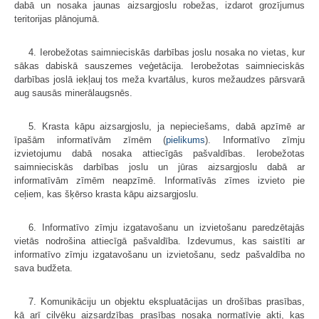
dabā un nosaka jaunas aizsargjoslu robežas, izdarot grozījumus
teritorijas plānojumā.
4. Ierobežotas saimnieciskās darbības joslu nosaka no vietas, kur
sākas dabiskā sauszemes veģetācija. Ierobežotas saimnieciskās
darbības joslā iekļauj tos meža kvartālus, kuros mežaudzes pārsvarā
aug sausās minerālaugsnēs.
5. Krasta kāpu aizsargjoslu, ja nepieciešams, dabā apzīmē ar
īpašām informatīvām zīmēm (
pielikums
). Informatīvo zīmju
izvietojumu dabā nosaka attiecīgās pašvaldības. Ierobežotas
saimnieciskās darbības joslu un jūras aizsargjoslu dabā ar
informatīvām zīmēm neapzīmē. Informatīvās zīmes izvieto pie
ceļiem, kas šķērso krasta kāpu aizsargjoslu.
6. Informatīvo zīmju izgatavošanu un izvietošanu paredzētajās
vietās nodrošina attiecīgā pašvaldība. Izdevumus, kas saistīti ar
informatīvo zīmju izgatavošanu un izvietošanu, sedz pašvaldība no
sava budžeta.
7. Komunikāciju un objektu ekspluatācijas un drošības prasības,
kā arī cilvēku aizsardzības prasības nosaka normatīvie akti, kas