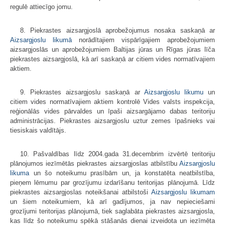
regulē attiecīgo jomu.
8. Piekrastes aizsargjoslā aprobežojumus nosaka saskaņā ar
Aizsargjoslu likumā
norādītajiem vispārīgajiem aprobežojumiem
aizsargjoslās un aprobežojumiem Baltijas jūras un Rīgas jūras līča
piekrastes aizsargjoslā, kā arī saskaņā ar citiem vides normatīvajiem
aktiem.
9. Piekrastes aizsargjoslu saskaņā ar
Aizsargjoslu likumu
un
citiem vides normatīvajiem aktiem kontrolē Vides valsts inspekcija,
reģionālās vides pārvaldes un īpaši aizsargājamo dabas teritoriju
administrācijas. Piekrastes aizsargjoslu uztur zemes īpašnieks vai
tiesiskais valdītājs.
10. Pašvaldības līdz 2004.gada 31.decembrim izvērtē teritoriju
plānojumos iezīmētās piekrastes aizsargjoslas atbilstību
Aizsargjoslu
likuma
un šo noteikumu prasībām un, ja konstatēta neatbilstība,
pieņem lēmumu par grozījumu izdarīšanu teritorijas plānojumā. Līdz
piekrastes aizsargjoslas noteikšanai atbilstoši
Aizsargjoslu likumam
un šiem noteikumiem, kā arī gadījumos, ja nav nepieciešami
grozījumi teritorijas plānojumā, tiek saglabāta piekrastes aizsargjosla,
kas līdz šo noteikumu spēkā stāšanās dienai izveidota un iezīmēta