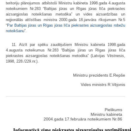
teritoriju plānojumos atbilstoši Ministru kabineta 1998.gada 4.augusta
noteikumiem Nr.283 “Baltijas jūras un Rīgas jūras līča piekrastes
aizsargjoslas noteikšanas metodika” un vides aizsardzības un
reģionālās attīstības ministra 2000.gada 18.janvāra rīkojumam Nr.5
“
Par Baltijas jūras un Rīgas jūras līča piekrastes aizsargjoslas robežu
noteikšanu
”.
11. Atzīt par spēku zaudējušiem Ministru kabineta 1998.gada
4.augusta noteikumus Nr.283 “Baltijas jūras un Rīgas jūras līča
piekrastes aizsargjoslas noteikšanas metodika” (Latvijas Vēstnesis,
1998, 228./229.nr.).
Ministru prezidents E.Repše
Vides ministrs R.Vējonis
Pielikums
Ministru kabineta
2004.gada 17.februāra noteikumiem Nr.86