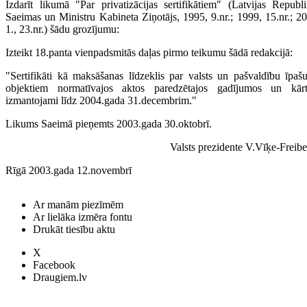
Izdarīt likumā "Par privatizācijas sertifikātiem" (Latvijas Republ
Saeimas un Ministru Kabineta Ziņotājs, 1995, 9.nr.; 1999, 15.nr.; 2
1., 23.nr.) šādu grozījumu:
Izteikt 18.panta vienpadsmitās daļas pirmo teikumu šādā redakcijā:
"Sertifikāti kā maksāšanas līdzeklis par valsts un pašvaldību īpaš
objektiem normatīvajos aktos paredzētajos gadījumos un kārt
izmantojami līdz 2004.gada 31.decembrim."
Likums Saeimā pieņemts 2003.gada 30.oktobrī.
Valsts prezidente V.Vīķe-Freib
Rīgā 2003.gada 12.novembrī
Ar manām piezīmēm
Ar lielāka izmēra fontu
Drukāt tiesību aktu
X
Facebook
Draugiem.lv