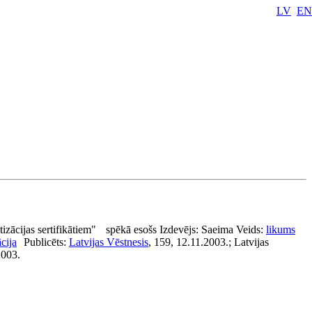
LV
EN
izācijas sertifikātiem"
spēkā esošs
Izdevējs:
Saeima
Veids:
likums
ācija
Publicēts:
Latvijas Vēstnesis
, 159, 12.11.2003.; Latvijas
2003.