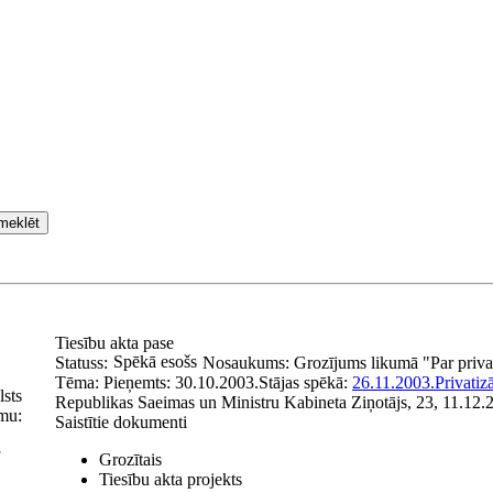
meklēt
Tiesību akta pase
Spēkā esošs
Statuss:
Nosaukums:
Grozījums likumā "Par privat
Tēma:
Pieņemts:
30.10.2003.
Stājas spēkā:
26.11.2003.
Privatiz
lsts
Republikas Saeimas un Ministru Kabineta Ziņotājs, 23, 11.12.
umu:
Saistītie dokumenti
"
Grozītais
Tiesību akta projekts