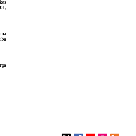
ikas
001,
uma
ībā
erga