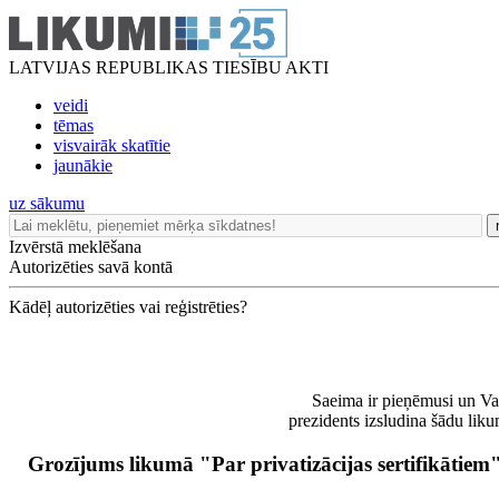
LATVIJAS REPUBLIKAS TIESĪBU AKTI
veidi
tēmas
visvairāk skatītie
jaunākie
uz sākumu
Izvērstā meklēšana
Autorizēties savā kontā
Kādēļ autorizēties vai reģistrēties?
Saeima ir pieņēmusi un Va
prezidents izsludina šādu lik
Grozījums likumā "Par privatizācijas sertifikātiem