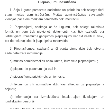
Pieprasījumu nosūtīšana
1. Šajā Līgumā paredzētā sadarbība un palīdzība tiek sniegta tieši
starp muitas administrācijām. Muitas administrācijas savstarpēji
vienojas par šiem mērķiem paredzēto dokumentāciju.
2. Pieprasījumi, saskaņā ar šo Līgumu, tiek sniegti rakstiskā
formā, un tiem tiek pievienoti dokumenti, kas tiek uzskatīti par
lietderīgiem. Izņēmuma gadījumos pieprasījumi var tikt veikti mutiski,
bet tie nekavējoties ir jāapstiprina rakstveidā.
3. Pieprasījumos, saskaņā ar šī panta pirmo daļu tiek ietverta
šāda detalizēta informācija:
a) muitas administrācijas nosaukums, kura veic pieprasījumu ;
b) pieprasītie pasākumi, ja tādi ir;
c) pieprasījuma priekšmets un iemesls;
d) likumi un citi normatīvie akti, kas attiecas uz pieprasījuma
objektu;
e) informācija par izmeklēšanā iesaistītajām fiziskajām un
juridiskajām personām;