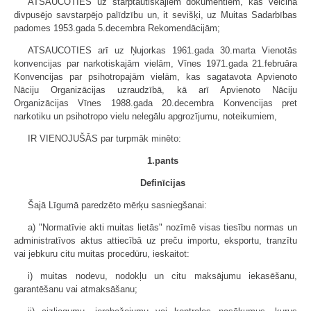
ATSAUCOTIES uz starptautiskajiem dokumentiem, kas veicina
divpusējo savstarpējo palīdzību un, it sevišķi, uz Muitas Sadarbības
padomes 1953.gada 5.decembra Rekomendācijām;
ATSAUCOTIES arī uz Ņujorkas 1961.gada 30.marta Vienotās
konvencijas par narkotiskajām vielām, Vīnes 1971.gada 21.februāra
Konvencijas par psihotropajām vielām, kas sagatavota Apvienoto
Nāciju Organizācijas uzraudzībā, kā arī Apvienoto Nāciju
Organizācijas Vīnes 1988.gada 20.decembra Konvencijas pret
narkotiku un psihotropo vielu nelegālu apgrozījumu, noteikumiem,
IR VIENOJUŠĀS par turpmāk minēto:
1.pants
Definīcijas
Šajā Līgumā paredzēto mērķu sasniegšanai:
a) "Normatīvie akti muitas lietās" nozīmē visas tiesību normas un
administratīvos aktus attiecībā uz preču importu, eksportu, tranzītu
vai jebkuru citu muitas procedūru, ieskaitot:
i) muitas nodevu, nodokļu un citu maksājumu iekasēšanu,
garantēšanu vai atmaksāšanu;