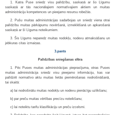
1. Katra Puse sniedz visu palīdzību, saskaņā ar šo Līgumu
saskaņā ar tās nacionālajiem normatīvajiem aktiem un muitas
administrāciju kompetences un pieejamo resursu robežās.
2. Pušu muitas administrācijas sadarbojas un sniedz viena otrai
palīdzību muitas pārkāpumu novēršanā, izmeklēšanā un apkarošanā
saskaņā ar šī Līguma noteikumiem.
3. Šis Līgums neparedz muitas nodokļu, nodevu atmaksāšanu un
jebkuras citas izmaiņas.
3.pants
Palīdzības sniegšanas sfēra
1. Pēc Puses muitas administrācijas pieprasījuma, otras Puses
muitas administrācija sniedz visu pieejamo informāciju, kas var
palīdzēt normatīvo aktu muitas lietās piemērošanas nodrošināšanā,
tai skaitā:
a) lai nodrošinātu muitas nodokļu un nodevu pienācīgu uzlikšanu;
b) par preču muitas vērtības precīzu noteikšanu;
c) lai noteiktu tarifu klasifikāciju un preču izcelsmi.