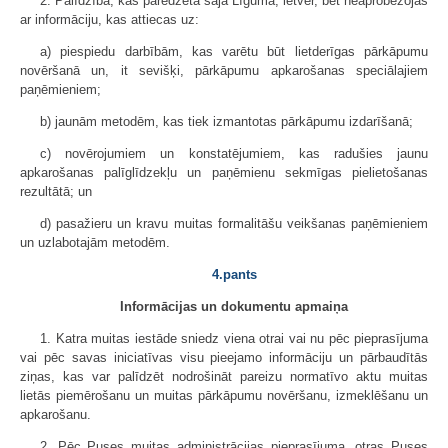
2. Palīdzība, kas paredzēta šajā Līgumā, ietver, bet neaprobežojas
ar informāciju, kas attiecas uz:
a) piespiedu darbībām, kas varētu būt lietderīgas pārkāpumu
novēršanā un, it sevišķi, pārkāpumu apkarošanas speciālajiem
paņēmieniem;
b) jaunām metodēm, kas tiek izmantotas pārkāpumu izdarīšanā;
c) novērojumiem un konstatējumiem, kas radušies jaunu
apkarošanas palīglīdzekļu un paņēmienu sekmīgas pielietošanas
rezultātā; un
d) pasažieru un kravu muitas formalitāšu veikšanas paņēmieniem
un uzlabotajām metodēm.
4.pants
Informācijas un dokumentu apmaiņa
1. Katra muitas iestāde sniedz viena otrai vai nu pēc pieprasījuma
vai pēc savas iniciatīvas visu pieejamo informāciju un pārbaudītās
ziņas, kas var palīdzēt nodrošināt pareizu normatīvo aktu muitas
lietās piemērošanu un muitas pārkāpumu novēršanu, izmeklēšanu un
apkarošanu.
2. Pēc Puses muitas administrācijas pieprasījuma, otras Puses