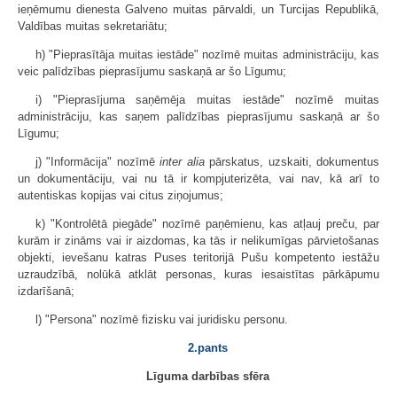
ieņēmumu dienesta Galveno muitas pārvaldi, un Turcijas Republikā,
Valdības muitas sekretariātu;
h) "Pieprasītāja muitas iestāde" nozīmē muitas administrāciju, kas
veic palīdzības pieprasījumu saskaņā ar šo Līgumu;
i) "Pieprasījuma saņēmēja muitas iestāde" nozīmē muitas
administrāciju, kas saņem palīdzības pieprasījumu saskaņā ar šo
Līgumu;
j) "Informācija" nozīmē
inter alia
pārskatus, uzskaiti, dokumentus
un dokumentāciju, vai nu tā ir kompjuterizēta, vai nav, kā arī to
autentiskas kopijas vai citus ziņojumus;
k) "Kontrolētā piegāde" nozīmē paņēmienu, kas atļauj preču, par
kurām ir zināms vai ir aizdomas, ka tās ir nelikumīgas pārvietošanas
objekti, ievešanu katras Puses teritorijā Pušu kompetento iestāžu
uzraudzībā, nolūkā atklāt personas, kuras iesaistītas pārkāpumu
izdarīšanā;
l) "Persona" nozīmē fizisku vai juridisku personu.
2.pants
Līguma darbības sfēra