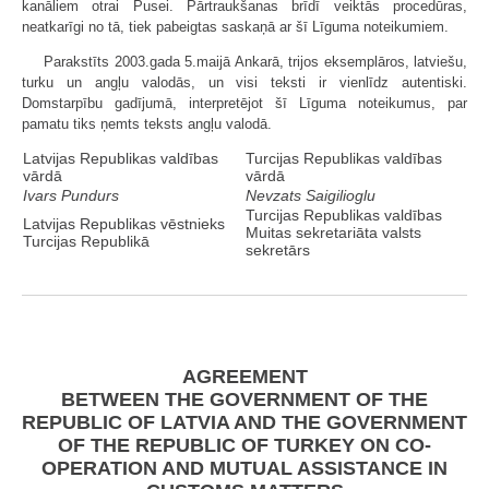
kanāliem otrai Pusei. Pārtraukšanas brīdī veiktās procedūras,
neatkarīgi no tā, tiek pabeigtas saskaņā ar šī Līguma noteikumiem.
Parakstīts 2003.gada 5.maijā Ankarā, trijos eksemplāros, latviešu,
turku un angļu valodās, un visi teksti ir vienlīdz autentiski.
Domstarpību gadījumā, interpretējot šī Līguma noteikumus, par
pamatu tiks ņemts teksts angļu valodā.
Latvijas Republikas valdības
Turcijas Republikas valdības
vārdā
vārdā
Ivars Pundurs
Nevzats Saigilioglu
Turcijas Republikas valdības
Latvijas Republikas vēstnieks
Muitas sekretariāta valsts
Turcijas Republikā
sekretārs
AGREEMENT
BETWEEN THE GOVERNMENT OF THE
REPUBLIC OF LATVIA AND THE GOVERNMENT
OF THE REPUBLIC OF TURKEY ON CO-
OPERATION AND MUTUAL ASSISTANCE IN