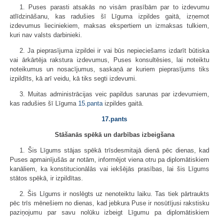
1. Puses parasti atsakās no visām prasībām par to izdevumu
atlīdzināšanu, kas radušies šī Līguma izpildes gaitā, izņemot
izdevumus lieciniekiem, maksas ekspertiem un izmaksas tulkiem,
kuri nav valsts darbinieki.
2. Ja pieprasījuma izpildei ir vai būs nepieciešams izdarīt būtiska
vai ārkārtēja rakstura izdevumus, Puses konsultēsies, lai noteiktu
noteikumus un nosacījumus, saskaņā ar kuriem pieprasījums tiks
izpildīts, kā arī veidu, kā tiks segti izdevumi.
3. Muitas administrācijas veic papildus sarunas par izdevumiem,
kas radušies šī Līguma
15.panta
izpildes gaitā.
17.pants
Stāšanās spēkā un darbības izbeigšana
1. Šis Līgums stājas spēkā trīsdesmitajā dienā pēc dienas, kad
Puses apmainījušās ar notām, informējot viena otru pa diplomātiskiem
kanāliem, ka konstitucionālās vai iekšējās prasības, lai šis Līgums
stātos spēkā, ir izpildītas.
2. Šis Līgums ir noslēgts uz nenoteiktu laiku. Tas tiek pārtraukts
pēc trīs mēnešiem no dienas, kad jebkura Puse ir nosūtījusi rakstisku
paziņojumu par savu nolūku izbeigt Līgumu pa diplomātiskiem