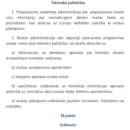
Tehniskā palīdzība
1. Pieprasījuma saņēmēja administrācija pēc pieprasījuma sniedz
visu informāciju par normatīvajiem aktiem muitas lietās un
procedūrām, kas attiecas uz izziņas darbībām saistībā ar muitas
pārkāpumu.
2. Muitas administrācijas pēc abpusēji saskaņotas programmas
sniedz viena otrai tehnisko palīdzību, tai skaitā attiecībā uz:
a) informācijas un pieredzes apmaiņu par tehnisko iekārtu
izmantošanu kontroles veikšanai;
b) muitas amatpersonu apmācībām;
c) ekspertu apmaiņu muitas lietās;
d) specifiskās, zinātniskās un tehniskās informācijas apmaiņu
attiecībā uz normatīvo aktu muitas lietās efektīvu piemērošanu;
e) muitas pārkāpumu veikšanas jauniem virzieniem, līdzekļiem vai
metodēm.
16.pants
Izdevumi