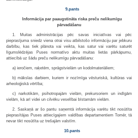
9.pants
Informācija par paaugstināta riska preču nelikumīgu
pārvadāšanu
1. Muitas administrācijas pēc savas iniciatīvas vai pēc
pieprasījuma sniedz viena otrai visu atbilstošo informāciju par jebkuru
darbību, kas tiek plānota vai veikta, kas satur vai varētu saturēt
līgumslēdzējas Puses normatīvo aktu muitas lietās pārkāpumu,
attiecībā uz šādu preču nelikumīgu pārvadāšanu:
a) ieročiem, raķetēm, sprāgstvielām un kodolmateriāliem;
b) mākslas darbiem, kuriem ir nozīmīga vēsturiskā, kultūras vai
arheoloģiskā vērtība;
c) narkotikām, psihotropajām vielām, prekursoriem un indīgām
vielām, kā arī videi un cilvēku veselībai bīstamām vielām.
2. Saskaņā ar šo pantu saņemtā informācija varētu tikt nosūtīta
pieprasītājas Puses attiecīgajiem valdības departamentiem Tomēr, tā
nevar tikt nosūtīta uz trešajām valstīm.
10.pants