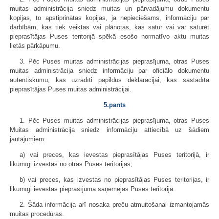
muitas administrācija sniedz muitas un pārvadājumu dokumentu
kopijas, to apstiprinātas kopijas, ja nepieciešams, informāciju par
darbībām, kas tiek veiktas vai plānotas, kas satur vai var saturēt
pieprasītājas Puses teritorijā spēkā esošo normatīvo aktu muitas
lietās pārkāpumu.
3. Pēc Puses muitas administrācijas pieprasījuma, otras Puses
muitas administrācija sniedz informāciju par oficiālo dokumentu
autentiskumu, kas uzrādīti papildus deklarācijai, kas sastādīta
pieprasītājas Puses muitas administrācijai.
5.pants
1. Pēc Puses muitas administrācijas pieprasījuma, otras Puses
Muitas administrācija sniedz informāciju attiecībā uz šādiem
jautājumiem:
a) vai preces, kas ievestas pieprasītājas Puses teritorijā, ir
likumīgi izvestas no otras Puses teritorijas;
b) vai preces, kas izvestas no pieprasītājas Puses teritorijas, ir
likumīgi ievestas pieprasījuma saņēmējas Puses teritorijā.
2. Šāda informācija arī nosaka preču atmuitošanai izmantojamās
muitas procedūras.