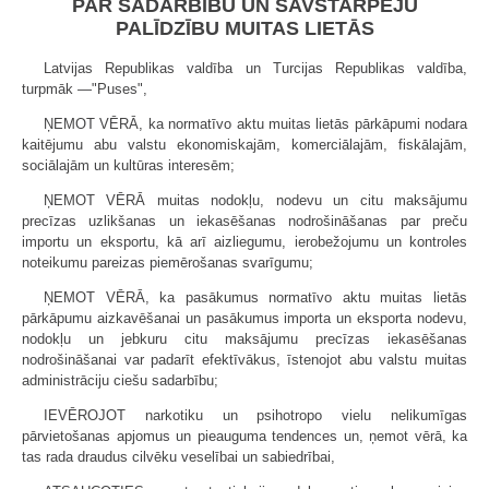
PAR SADARBĪBU UN SAVSTARPĒJU
PALĪDZĪBU MUITAS LIETĀS
Latvijas Republikas valdība un Turcijas Republikas valdība,
turpmāk —"Puses",
ŅEMOT VĒRĀ, ka normatīvo aktu muitas lietās pārkāpumi nodara
kaitējumu abu valstu ekonomiskajām, komerciālajām, fiskālajām,
sociālajām un kultūras interesēm;
ŅEMOT VĒRĀ muitas nodokļu, nodevu un citu maksājumu
precīzas uzlikšanas un iekasēšanas nodrošināšanas par preču
importu un eksportu, kā arī aizliegumu, ierobežojumu un kontroles
noteikumu pareizas piemērošanas svarīgumu;
ŅEMOT VĒRĀ, ka pasākumus normatīvo aktu muitas lietās
pārkāpumu aizkavēšanai un pasākumus importa un eksporta nodevu,
nodokļu un jebkuru citu maksājumu precīzas iekasēšanas
nodrošināšanai var padarīt efektīvākus, īstenojot abu valstu muitas
administrāciju ciešu sadarbību;
IEVĒROJOT narkotiku un psihotropo vielu nelikumīgas
pārvietošanas apjomus un pieauguma tendences un, ņemot vērā, ka
tas rada draudus cilvēku veselībai un sabiedrībai,