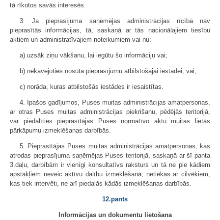
tā rīkotos savās interesēs.
3. Ja pieprasījuma saņēmējas administrācijas rīcībā nav
pieprasītās informācijas, tā, saskaņā ar tās nacionālajiem tiesību
aktiem un administratīvajiem noteikumiem vai nu:
a) uzsāk ziņu vākšanu, lai iegūtu šo informāciju vai;
b) nekavējoties nosūta pieprasījumu atbilstošajai iestādei, vai;
c) norāda, kuras atbilstošās iestādes ir iesaistītas.
4. Īpašos gadījumos, Puses muitas administrācijas amatpersonas,
ar otras Puses muitas administrācijas piekrišanu, pēdējās teritorijā,
var piedalīties pieprasītājas Puses normatīvo aktu muitas lietās
pārkāpumu izmeklēšanas darbībās.
5. Pieprasītājas Puses muitas administrācijas amatpersonas, kas
atrodas pieprasījuma saņēmējas Puses teritorijā, saskaņā ar šī panta
3.daļu, darbībām ir vienīgi konsultatīvs raksturs un tā ne pie kādiem
apstākļiem neveic aktīvu dalību izmeklēšanā; netiekas ar cilvēkiem,
kas tiek intervēti, ne arī piedalās kādās izmeklēšanas darbībās.
12.pants
Informācijas un dokumentu lietošana