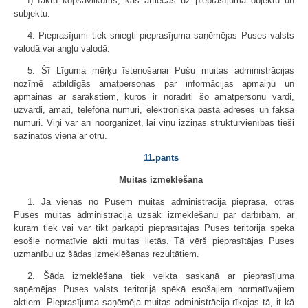
f) faktu kopsavilkums, kas attiecas uz pieprasījuma objektu un
subjektu.
4. Pieprasījumi tiek sniegti pieprasījuma saņēmējas Puses valsts
valodā vai angļu valodā.
5. Šī Līguma mērķu īstenošanai Pušu muitas administrācijas
nozīmē atbildīgās amatpersonas par informācijas apmaiņu un
apmainās ar sarakstiem, kuros ir norādīti šo amatpersonu vārdi,
uzvārdi, amati, telefona numuri, elektroniskā pasta adreses un faksa
numuri. Viņi var arī noorganizēt, lai viņu izziņas struktūrvienības tieši
sazinātos viena ar otru.
11.pants
Muitas izmeklēšana
1. Ja vienas no Pusēm muitas administrācija pieprasa, otras
Puses muitas administrācija uzsāk izmeklēšanu par darbībām, ar
kurām tiek vai var tikt pārkāpti pieprasītājas Puses teritorijā spēkā
esošie normatīvie akti muitas lietās. Tā vērš pieprasītājas Puses
uzmanību uz šādas izmeklēšanas rezultātiem.
2. Šāda izmeklēšana tiek veikta saskaņā ar pieprasījuma
saņēmējas Puses valsts teritorijā spēkā esošajiem normatīvajiem
aktiem. Pieprasījuma saņēmēja muitas administrācija rīkojas tā, it kā