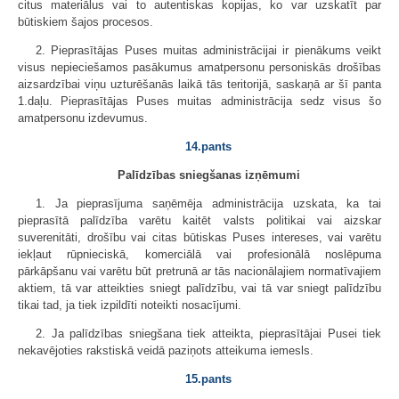
citus materiālus vai to autentiskas kopijas, ko var uzskatīt par
būtiskiem šajos procesos.
2. Pieprasītājas Puses muitas administrācijai ir pienākums veikt
visus nepieciešamos pasākumus amatpersonu personiskās drošības
aizsardzībai viņu uzturēšanās laikā tās teritorijā, saskaņā ar šī panta
1.daļu. Pieprasītājas Puses muitas administrācija sedz visus šo
amatpersonu izdevumus.
14.pants
Palīdzības sniegšanas izņēmumi
1. Ja pieprasījuma saņēmēja administrācija uzskata, ka tai
pieprasītā palīdzība varētu kaitēt valsts politikai vai aizskar
suverenitāti, drošību vai citas būtiskas Puses intereses, vai varētu
iekļaut rūpnieciskā, komerciālā vai profesionālā noslēpuma
pārkāpšanu vai varētu būt pretrunā ar tās nacionālajiem normatīvajiem
aktiem, tā var atteikties sniegt palīdzību, vai tā var sniegt palīdzību
tikai tad, ja tiek izpildīti noteikti nosacījumi.
2. Ja palīdzības sniegšana tiek atteikta, pieprasītājai Pusei tiek
nekavējoties rakstiskā veidā paziņots atteikuma iemesls.
15.pants