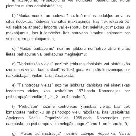
ii) aizliegumu, ierobežojumu vai kontroles pasākumus, kurus
piemēro muitas administrācijas;
b) "Muitas nodokļi un nodevas" nozīmē muitas nodokļus un visus
citus nodokļus, nodevas vai citus maksājumus, kas tiek iekasēti par
vai saistībā ar preču importu vai eksportu, bet neiekļaujot maksas un
maksājumus, kas ir ierobežoti līdz aptuveno izmaksu apjomam par
sniegtajiem pakalpojumiem;
c) "Muitas pārkāpums" nozīmē jebkuru normatīvo aktu muitas
lietās pārkāpumu vai pārkāpuma mēģinājumu;
d) "Narkotiskās vielas" nozīmē jebkuras dabiskās vai sintētiskās
izcelsmes vielas, kas uzskaitītas 1961.gada Vienotās konvencijas par
narkotiskajām vielām 1. un 2.sarakstā;
e) "Psihotropās vielas" nozīmē jebkuras dabiskās vai sintētiskās
izcelsmes vielas, kas uzskaitītas 1971.gada Konvencijas par
psihotropajām vielām 1., 2., 3. un 4.sarakstā;
f) "Prekursori" nozīmē kontrolētas ķīmiskās vielas, kas tiek
izmantotas narkotiku un psihotropo vielu ražošanā, kas uzskaitītas
Apvienoto Nāciju Organizācijas 1988.gada Konvencijas pret
narkotisko un psihotropo vielu nelegālu apgrozījumu 1. un 2.sarakstā;
g) "Muitas administrācija" nozīmē Latvijas Republikā, Valsts