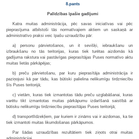
8.pants
Palīdzības īpašie gadījumi
Katra muitas administrācija, pēc savas iniciatīvas vai pēc
pieprasījuma atbilstoši tās normatīvajiem aktiem un saskaņā ar
administratīvo praksi veic īpašu uzraudzību pār:
a) personu pārvietošanos, un it sevišķi, iebraukšanu un
izbraukšanu no tās teritorijas, kuras tiek turētas aizdomās kā
gadījuma rakstura vai pastāvīgas pieprasītājas Puses normatīvo aktu
muitas lietās pārkāpējas;
b) preču pārvietošanu, par kuru pieprasītāja administrācija ir
paziņojusi kā par tādu, kas būtiski palielina nelikumīgu tirdzniecību
šīs Puses teritorijā;
c) vietām, kuras tiek izmantotas tādu preču uzglabāšanai, kuras
varētu tikt izmantotas muitas pārkāpumu izdarīšanā saistībā ar
būtisku nelikumīgu tirdzniecību pieprasītājas Puses teritorijā;
d) transportlīdzekļiem, par kuriem ir zināms vai ir aizdomas, ka tie
tiek izmantoti muitas likumdošanas pārkāpumos.
Par šādas uzraudzības rezultātiem tiek ziņots otrai muitas
administrācijai.