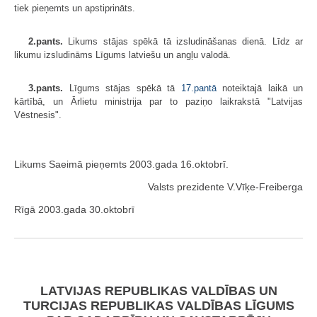
tiek pieņemts un apstiprināts.
2.pants.
Likums stājas spēkā tā izsludināšanas dienā. Līdz ar
likumu izsludināms Līgums latviešu un angļu valodā.
3.pants.
Līgums stājas spēkā tā
17.pantā
noteiktajā laikā un
kārtībā, un Ārlietu ministrija par to paziņo laikrakstā "Latvijas
Vēstnesis".
Likums Saeimā pieņemts 2003.gada 16.oktobrī.
Valsts prezidente V.Vīķe-Freiberga
Rīgā 2003.gada 30.oktobrī
LATVIJAS REPUBLIKAS VALDĪBAS UN
TURCIJAS REPUBLIKAS VALDĪBAS LĪGUMS