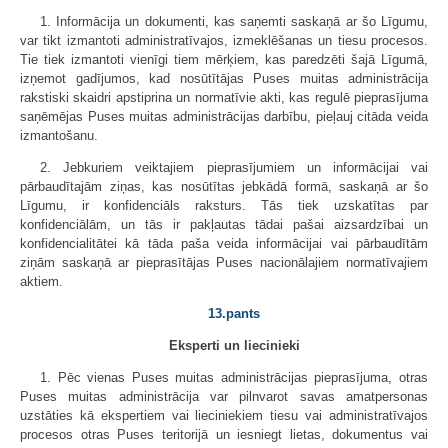
1. Informācija un dokumenti, kas saņemti saskaņā ar šo Līgumu,
var tikt izmantoti administratīvajos, izmeklēšanas un tiesu procesos.
Tie tiek izmantoti vienīgi tiem mērķiem, kas paredzēti šajā Līgumā,
izņemot gadījumos, kad nosūtītājas Puses muitas administrācija
rakstiski skaidri apstiprina un normatīvie akti, kas regulē pieprasījuma
saņēmējas Puses muitas administrācijas darbību, pieļauj citāda veida
izmantošanu.
2. Jebkuriem veiktajiem pieprasījumiem un informācijai vai
pārbaudītajām ziņas, kas nosūtītas jebkādā formā, saskaņā ar šo
Līgumu, ir konfidenciāls raksturs. Tās tiek uzskatītas par
konfidenciālām, un tās ir pakļautas tādai pašai aizsardzībai un
konfidencialitātei kā tāda paša veida informācijai vai pārbaudītām
ziņām saskaņā ar pieprasītājas Puses nacionālajiem normatīvajiem
aktiem.
13.pants
Eksperti un liecinieki
1. Pēc vienas Puses muitas administrācijas pieprasījuma, otras
Puses muitas administrācija var pilnvarot savas amatpersonas
uzstāties kā ekspertiem vai lieciniekiem tiesu vai administratīvajos
procesos otras Puses teritorijā un iesniegt lietas, dokumentus vai