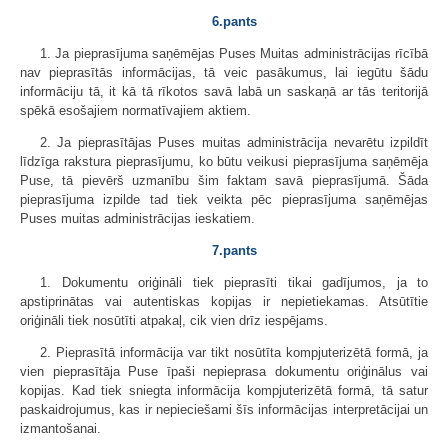
6.pants
1. Ja pieprasījuma saņēmējas Puses Muitas administrācijas rīcībā
nav pieprasītās informācijas, tā veic pasākumus, lai iegūtu šādu
informāciju tā, it kā tā rīkotos savā labā un saskaņā ar tās teritorijā
spēkā esošajiem normatīvajiem aktiem.
2. Ja pieprasītājas Puses muitas administrācija nevarētu izpildīt
līdzīga rakstura pieprasījumu, ko būtu veikusi pieprasījuma saņēmēja
Puse, tā pievērš uzmanību šim faktam savā pieprasījumā. Šāda
pieprasījuma izpilde tad tiek veikta pēc pieprasījuma saņēmējas
Puses muitas administrācijas ieskatiem.
7.pants
1. Dokumentu oriģināli tiek pieprasīti tikai gadījumos, ja to
apstiprinātas vai autentiskas kopijas ir nepietiekamas. Atsūtītie
oriģināli tiek nosūtīti atpakaļ, cik vien drīz iespējams.
2. Pieprasītā informācija var tikt nosūtīta kompjuterizētā formā, ja
vien pieprasītāja Puse īpaši nepieprasa dokumentu oriģinālus vai
kopijas. Kad tiek sniegta informācija kompjuterizētā formā, tā satur
paskaidrojumus, kas ir nepieciešami šīs informācijas interpretācijai un
izmantošanai.