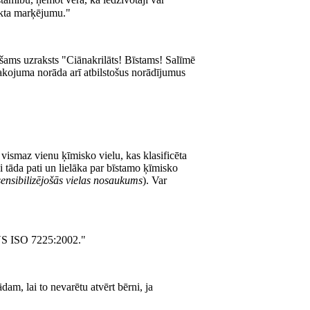
amību, ņemot vērā, ka iedzīvotāji var
ukta marķējumu."
­šams uzraksts "Ciānakrilāts! Bīstams! Salīmē
akojuma norāda arī atbilstošus norādījumus
r vismaz vienu ķīmisko vielu, kas klasificēta
ai tāda pati un lielāka par bīstamo ķīmisko
sensibilizējošās vielas nosaukums
). Var
LVS ISO 7225:2002."
dam, lai to nevarētu atvērt bērni, ja