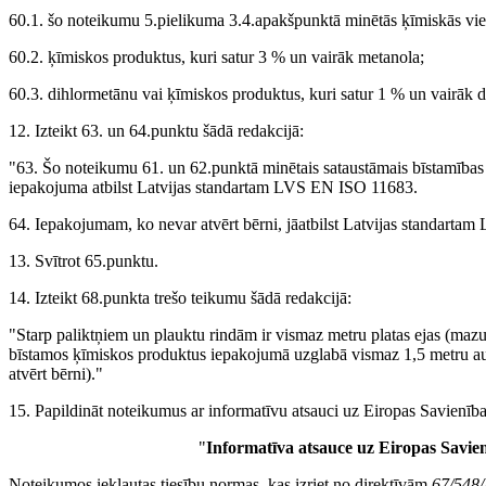
60.1. šo noteikumu 5.pielikuma 3.4.apakšpunktā minētās ķīmiskās vie
60.2. ķīmiskos produktus, kuri satur 3 % un vairāk metanola;
60.3. dihlormetānu vai ķīmiskos produktus, kuri satur 1 % un vairāk 
12. Izteikt 63. un 64.punktu šādā redakcijā:
"63. Šo noteikumu 61. un 62.punktā minētais sataustāmais bīstamības
iepakojuma atbilst Latvijas standartam LVS EN ISO 11683.
64. Iepakojumam, ko nevar atvērt bērni, jāatbilst Latvijas standart
13. Svītrot 65.punktu.
14. Izteikt 68.punkta trešo teikumu šādā redakcijā:
"Starp paliktņiem un plauktu rindām ir vismaz metru platas ejas (maz
bīstamos ķīmiskos produktus iepakojumā uzglabā vismaz 1,5 metru a
atvērt bērni)."
15. Papildināt noteikumus ar informatīvu atsauci uz Eiropas Savienība
"
Informatīva atsauce uz Eiropas Savie
Noteikumos iekļautas tiesību normas, kas izriet no direktīvām
67/548