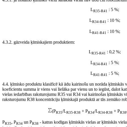
L
: 5 %;
R35-R41
L
: 10 %;
R34-R41
L
: 10 %;
R41-R41
4.3.2. gāzveida ķīmiskajiem produktiem:
L
: 0,2 %;
R35-R41
L
: 5 %;
R34-R41
L
: 5 %;
R41-R41
4.4. ķīmisko produktu klasificē kā ādu kairinošu un norāda ķīmiskās v
koeficientu summa ir viens vai lielāka par vienu un to iegūst, dalot ka
vielas iedarbības raksturojumu R35 vai R34 vai kairinošas ķīmiskās vi
raksturojumu R38 koncentrāciju ķīmiskajā produktā ar tās zemāko rob
(P
/L
+ P
/L
+ P
R35
R35-R38
R34
R34-R38
R38
P
, P
un P
- katras kodīgas ķīmiskās vielas ar ķīmiskās vie
R35
R34
R38