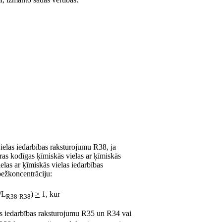
ielas iedarbības raksturojumu R38, ja
tras kodīgas ķīmiskās vielas ar ķīmiskās
elas ar ķīmiskās vielas iedarbības
ežkoncentrāciju:
/L
)
>
1, kur
R38-R38
las iedarbības raksturojumu R35 un R34 vai