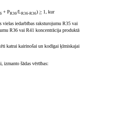
+ P
/L
)
>
1, kur
6
R36
R36-R36
ās vielas iedarbības raksturojumu R35 vai
rojumu R36 vai R41 koncentrācija produktā
ēti katrai kairinošai un kodīgai ķīmiskajai
mi, izmanto šādas vērtības: