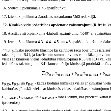
16. Svītrot 3.pielikuma 1.46.apakšpunktu.
17. Izteikt 3.pielikuma 2.nodaļas nosaukumu šādā redakcijā:
"
2. Ķīmisko vielu iedarbības apvienotie raksturojumi (R frāžu k
18. Aizstāt visā 5.pielikuma 4.tabulā apzīmējumu "R40" ar apzīmēju
19. Izteikt 6.pielikuma 4.3., 4.4., 4.5. un 4.6.apakšpunktu šādā redakci
"4.3. ķīmisko produktu klasificē kā kairinošu (acu bojājumus izraisoš
raksturojumu R41, ja koeficientu summa ir viens vai lielāka par vienu 
vielas ar ķīmiskās vielas iedarbības raksturojumu R35 vai R34 vai kair
iedarbības raksturojumu R41 koncentrāciju ķīmiskajā produktā ar tās
(P
/L
+ P
/L
+ P
R35
R35-R41
R34
R34-R41
R41
P
, P
un P
- katras kodīgas ķīmiskās vielas ar ķīmiskās vie
R35
R34
R41
kairinošas ķīmiskās vielas ar ķīmiskās vielas iedarbības raksturojumu
L
, L
un L
- robežlielumi, kas precizēti katrai 
R35-R41
R34-R41
R41-R41
(procentos);
4.3.1. ja bīstamo ķīmisko vielu sarakstā vielai nav doti citi robežlielu