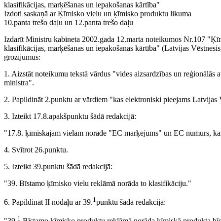
klasifikācijas, marķēšanas un iepakošanas kārtība"
Izdoti saskaņā ar Ķīmisko vielu un ķīmisko produktu likuma
10.panta trešo daļu un 12.panta trešo daļu
Izdarīt Ministru kabineta 2002.gada 12.marta noteikumos Nr.107 "Ķī
klasifikācijas, marķēšanas un iepakošanas kārtība" (Latvijas Vēstnesis
grozījumus:
1. Aizstāt noteikumu tekstā vārdus "vides aizsardzības un reģionālās at
ministra".
2. Papildināt 2.punktu ar vārdiem "kas elektroniski pieejams Latvijas 
3. Izteikt 17.8.apakšpunktu šādā redakcijā:
"17.8. ķīmiskajām vielām norāde "EC marķējums" un EC numurs, kas n
4. Svītrot 26.punktu.
5. Izteikt 39.punktu šādā redakcijā:
"39. Bīstamo ķīmisko vielu reklāmā norāda to klasifikāciju."
1
6. Papildināt II nodaļu ar 39.
punktu šādā redakcijā:
1