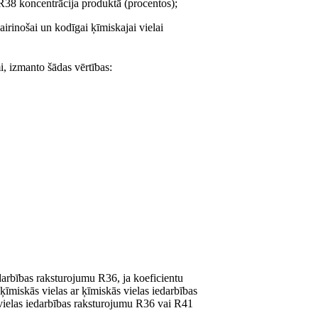
 R38 koncentrācija produktā (procentos);
kairinošai un kodīgai ķīmiskajai vielai
mi, izmanto šādas vērtības:
edarbības raksturojumu R36, ja koeficientu
 ķīmiskās vielas ar ķīmiskās vielas iedarbības
 vielas iedarbības raksturojumu R36 vai R41