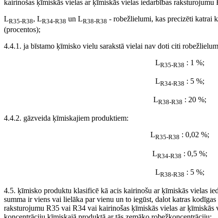
kairinošas ķīmiskās vielas ar ķīmiskās vielas iedarbības raksturojumu
L
, L
un L
- robežlielumi, kas precizēti katrai 
R35-R38
R34-R38
R38-R38
(procentos);
4.4.1. ja bīstamo ķīmisko vielu sarakstā vielai nav doti citi robežlielu
L
: 1 %;
R35-R38
L
: 5 %;
R34-R38
L
: 20 %;
R38-R38
4.4.2. gāzveida ķīmiskajiem produktiem:
L
: 0,02 %;
R35-R38
L
: 0,5 %;
R34-R38
L
: 5 %;
R38-R38
4.5. ķīmisko produktu klasificē kā acis kairinošu ar ķīmiskās vielas i
summa ir viens vai lielāka par vienu un to iegūst, dalot katras kodīgas
raksturojumu R35 vai R34 vai kairinošas ķīmiskās vielas ar ķīmiskās
koncentrāciju ķīmiskajā produktā ar tās zemāko robežkoncentrāciju: