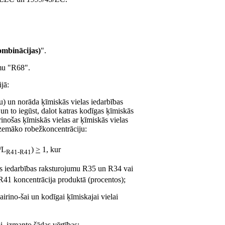
ombinācijas)
".
mu "R68".
jā:
u) un norāda ķīmiskās vielas iedarbības
un to iegūst, dalot katras kodīgas ķīmiskās
inošas ķīmiskās vielas ar ķīmiskās vielas
 zemāko robežkoncentrāciju:
/L
)
>
1, kur
R41-R41
las iedarbības raksturojumu R35 un R34 vai
 R41 koncentrācija produktā (procentos);
kairino-šai un kodīgai ķīmiskajai vielai
mi, izmanto šādas vērtības: