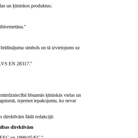
las un ķīmiskos produktus;
dihlormetāna."
 brīdinājuma simbols un tā izvietojums uz
am LVS EN 28317."
umtirdzniecībā bīstamās ķīmiskās vielas un
ugstumā, izņemot iepakojumu, ko nevar
s direktīvām šādā redakcijā:
nības direktīvām
/EEC
un
1999/45/EC
."