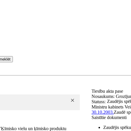
meklēt
Tiesību akta pase
Nosaukums:
Grozīju
Zaudējis spē
Statuss:
Ministru kabinets
Vei
30.10.2003.
Zaudē s
Saistītie dokumenti
Zaudējis spēku
"Ķīmisko vielu un ķīmisko produktu