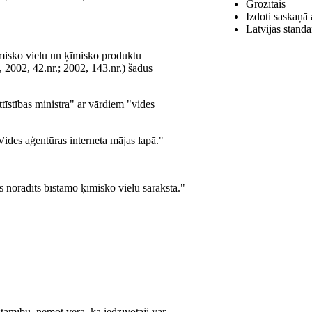
Grozītais
Izdoti saskaņā 
Latvijas standa
misko vielu un ķīmisko produktu
, 2002, 42.nr.; 2002, 143.nr.) šādus
tīstības ministra" ar vārdiem "vides
Vides aģentūras interneta mājas lapā."
orādīts bīstamo ķīmisko vielu sarakstā."