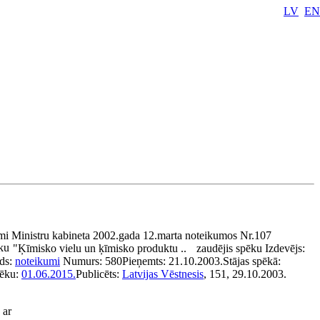
LV
EN
mi Ministru kabineta 2002.gada 12.marta noteikumos Nr.107
ku
"Ķīmisko vielu un ķīmisko produktu ..
zaudējis spēku
Izdevējs:
ds:
noteikumi
Numurs:
580
Pieņemts:
21.10.2003.
Stājas spēkā:
pēku:
01.06.2015.
Publicēts:
Latvijas Vēstnesis
, 151, 29.10.2003.
 ar