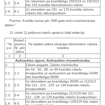
Uz rietumiem pa kvartālstigu 192/214 un 191/213
1.3.
3-4
līdz 191.kvartāla dienvidrietumu stūrim
Uz ziemeļiem pa 191. un 170.kvartāla rietumu
1.4.
4-1
robežu līdz sākumpunktam
Piezīme. Kvartālu numuri pēc 2000.gada mežu inventarizācijas
datiem."
13. Izteikt 11.pielikuma robežu aprakstu šādā redakcijā:
Robež­
" Nr.
posmu
Pa kādiem plāna situācijas elementiem robeža
p.k.
Nr. pēc
noteikta
plāna
1
2
3
Aizkraukles rajons. Aizkraukles virsmežniecība
1.
Zalves pagasts. Zalves mežniecība
No 54., 55., 88. un 89.kvartāla robežu
1.1.
1-2
krustpunkta uz austrumiem pa kvartālstigu 55/89
līdz kvartālstigai 89/90
Uz dienvidiem pa kvartālstigu 89/90 un 112/113
1.2.
2-3
līdz 112., 113., 129. un 130.kvartāla robežu
krustpunktam
Uz rietumiem pa kvartālstigu 112/129 līdz 111.,
1.3.
3-4
112., 128. un 129.kvartāla robežu krustpunktam
Uz dienvidiem pa kvartālstigu 128/129 līdz ceļam
1.4.
4-5