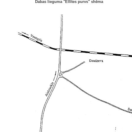
Dabas lieguma "Ellītes purvs" shēma