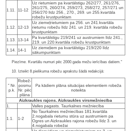
Uz rietumiem pa kvartālstigu 262/277, 261/276,
261/275, 260/274, 259/273, 258/272, 257/271 un
1.11.
11-12
256/270 līdz 256., 270., 269. un 255.kvartāla
robežu krustpunktam
Uz ziemeļrietumiem pa 256. un 241.kvartāla
1.12.
12-13
rietumu robežu līdz 241. un 219. kvartāla robežu
krustpunktam
Pa kvartālstigu 219/241 uz austrumiem līdz 241.,
1.13.
13-14
219. un 220.kvartāla robežu krustpunktam
Uz ziemeļiem pa kvartālstigu 219/220 līdz
1.14.
14-1
sākumpunktam
Piezīme. Kvartālu numuri pēc 2000.gada mežu ierīcības datiem."
10. Izteikt 8.pielikuma robežu aprakstu šādā redakcijā:
Robež­
" Nr.
posmu
Pa kādiem plāna situācijas elementiem robeža
p.k.
Nr. pēc
noteikta
plāna
Aizkraukles rajons. Aizkraukles virsmežniecība
1.
Valles pagasts. Taurkalnes mežniecība
No Taurkalnes mežniecības 181.kvartāla
2.nogabala rietumu stūra uz austrumiem pa
1.1.
1-2
Ogres un Aizkraukles rajona robežu līdz 3. un
4.nogabala robežai
Uz dienvidiem un ziemeļrietumiem pa 3. un