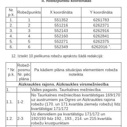
II. Robežpunktu koordinātas
Nr.
Robežpunkts
X koordināta
Y koordināta
p.k.
1.
1
551352
6261783
2.
2
551216
6262371
3.
3
552143
6262916
4.
4
552160
6262841
5.
5
552271
6262375
6.
6
552349
6262016 ".
12. Izteikt 10.pielikuma robežu aprakstu šādā redakcijā:
Robež­
" Nr.
posmu
Pa kādiem plāna situācijas elementiem robeža
p.k.
Nr. pēc
noteikta
plāna
Aizkraukles rajons. Aizkraukles virsmežniecība
1.
Valles pagasts. Taurkalnes mežniecība
No Taurkalnes mežniecības kvartālstigas 169/170
uz austrumiem pa Ogres un Aizkraukles rajona
1.1.
1-2
robežu (170. un 171.kvartāla ziemeļu robežu) līdz
kvartālstigai 171/172
Uz dienvidiem pa kvartālstigu 171/172 un
1.2.
2-3
192/193 līdz 192., 193., 214. un 215.kvartāla
robežu krustpunktam