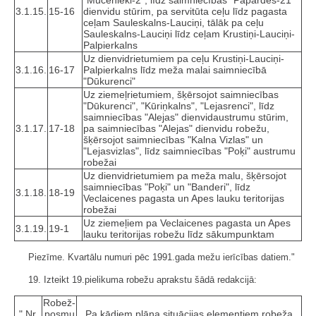
3.1.15.
15-16
dienvidu stūrim, pa servitūta ceļu līdz pagasta
ceļam Sauleskalns-Lauciņi, tālāk pa ceļu
Sauleskalns-Lauciņi līdz ceļam Krustiņi-Lauciņi-
Palpierkalns
Uz dienvidrietumiem pa ceļu Krustiņi-Lauciņi-
3.1.16.
16-17
Palpierkalns līdz meža malai saimniecībā
"Dūkurenci"
Uz ziemeļrietumiem, šķērsojot saimniecības
"Dūkurenci", "Kūriņkalns", "Lejasrenci", līdz
saimniecības "Alejas" dienvidaustrumu stūrim,
3.1.17.
17-18
pa saimniecības "Alejas" dienvidu robežu,
šķērsojot saimniecības "Kalna Vizlas" un
"Lejasvizlas", līdz saimniecības "Poķi" austrumu
robežai
Uz dienvidrietumiem pa meža malu, šķērsojot
saimniecības "Poķi" un "Banderi", līdz
3.1.18.
18-19
Veclaicenes pagasta un Apes lauku teritorijas
robežai
Uz ziemeļiem pa Veclaicenes pagasta un Apes
3.1.19.
19-1
lauku teritorijas robežu līdz sākumpunktam
Piezīme. Kvartālu numuri pēc 1991.gada mežu ierīcības datiem."
19. Izteikt 19.pielikuma robežu aprakstu šādā redakcijā:
Robež­
" Nr.
posmu
Pa kādiem plāna situācijas elementiem robeža