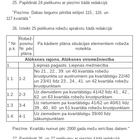
25. Papildināt 24.pielikumu ar piezīmi šādā redakcijā:
"Piezīme. Dabas liegums pilnībā ietilpst 115., 116. un
117.kvartālā."
26. Izteikt 25.pielikuma robežu aprakstu šādā redakcijā:
Robež­
" Nr.
posmu
Pa kādiem plāna situācijas elementiem robeža
p.k.
Nr. pēc
noteikta
plāna
Alūksnes rajons. Alūksnes virsmežniecība
1.
Liepnas pagasts. Liepnas mežniecība
No 21., 22., 39. un 40.kvartāla robežu
krustpunkta uz austrumiem pa kvartālstigu 22/40
1.1.
1-2
un 23/41 līdz 23., 24., 41. un 42.kvartāla robežu
krustpunktam
Uz dienvidiem pa kvartālstigu 41/42 līdz 41., 42.,
1.2.
2-3
62. un 63.kvartāla robežu krustpunktam
Uz rietumiem pa kvartālstigu 41/62 un 40/61 līdz
1.3.
3-4
39., 40., 60. un 61.kvartāla robežu krustpunktam
Uz ziemeļiem pa kvartālstigu 39/40 līdz
1.4.
4-1
sākumpunktam
Piezīme. Kvartālu numuri pēc 2000.gada mežu ierīcības datiem."
27. Papildināt 26. un 27.pielikumu ar piezīmi šādā redakcijā: