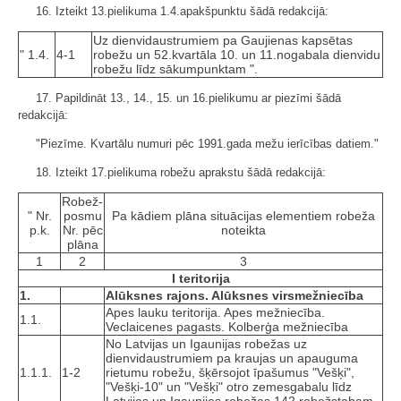
16. Izteikt 13.pielikuma 1.4.apakšpunktu šādā redakcijā:
Uz dienvidaustrumiem pa Gaujienas kapsētas
" 1.4.
4-1
robežu un 52.kvartāla 10. un 11.nogabala dienvidu
robežu līdz sākumpunktam ".
17. Papildināt 13., 14., 15. un 16.pielikumu ar piezīmi šādā
redakcijā:
"Piezīme. Kvartālu numuri pēc 1991.gada mežu ierīcības datiem."
18. Izteikt 17.pielikuma robežu aprakstu šādā redakcijā:
Robež­
" Nr.
posmu
Pa kādiem plāna situācijas elementiem robeža
p.k.
Nr. pēc
noteikta
plāna
1
2
3
I teritorija
1.
Alūksnes rajons. Alūksnes virsmežniecība
Apes lauku teritorija. Apes mežniecība.
1.1.
Veclaicenes pagasts. Kolberģa mežniecība
No Latvijas un Igaunijas robežas uz
dienvidaustrumiem pa kraujas un apauguma
1.1.1.
1-2
rietumu robežu, šķērsojot īpašumus "Vešķi",
"Vešķi-10" un "Vešķi" otro zemesgabalu līdz
Latvijas un Igaunijas robežas 142.robežstabam