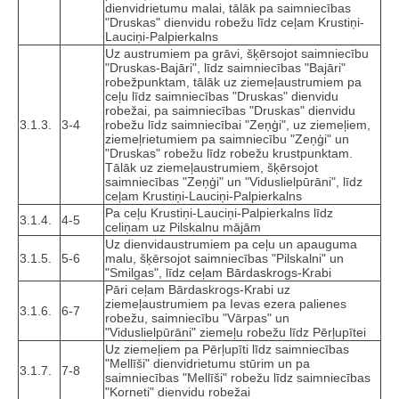
dienvidrietumu malai, tālāk pa saimniecības
"Druskas" dienvidu robežu līdz ceļam Krustiņi-
Lauciņi-Palpierkalns
Uz austrumiem pa grāvi, šķērsojot saimniecību
"Druskas-Bajāri", līdz saimniecības "Bajāri"
robežpunktam, tālāk uz ziemeļaustrumiem pa
ceļu līdz saimniecības "Druskas" dienvidu
robežai, pa saimniecības "Druskas" dienvidu
3.1.3.
3-4
robežu līdz saimniecībai "Zeņģi", uz ziemeļiem,
ziemeļrietumiem pa saimniecību "Zeņģi" un
"Druskas" robežu līdz robežu krustpunktam.
Tālāk uz ziemeļaustrumiem, šķērsojot
saimniecības "Zeņģi" un "Viduslielpūrāni", līdz
ceļam Krustiņi-Lauciņi-Palpierkalns
Pa ceļu Krustiņi-Lauciņi-Palpierkalns līdz
3.1.4.
4-5
celiņam uz Pilskalnu mājām
Uz dienvidaustrumiem pa ceļu un apauguma
3.1.5.
5-6
malu, šķērsojot saimniecības "Pilskalni" un
"Smilgas", līdz ceļam Bārdaskrogs-Krabi
Pāri ceļam Bārdaskrogs-Krabi uz
ziemeļaustrumiem pa Ievas ezera palienes
3.1.6.
6-7
robežu, saimniecību "Vārpas" un
"Viduslielpūrāni" ziemeļu robežu līdz Pērļupītei
Uz ziemeļiem pa Pērļupīti līdz saimniecības
"Mellīši" dienvidrietumu stūrim un pa
3.1.7.
7-8
saimniecības "Mellīši" robežu līdz saimniecības
"Korneti" dienvidu robežai