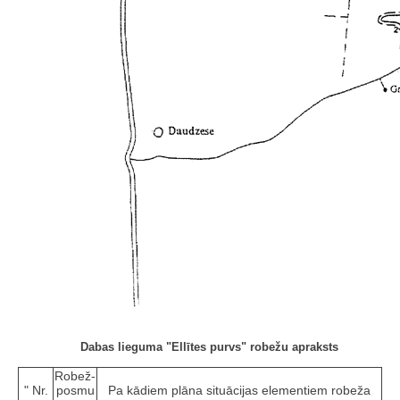
Dabas lieguma "Ellītes purvs" robežu apraksts
Robež­
" Nr.
posmu
Pa kādiem plāna situācijas elementiem robeža