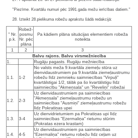
"Piezīme. Kvartālu numuri pēc 1991.gada mežu ierīcības datiem."
28. Izteikt 28.pielikuma robežu aprakstu šādā redakcijā:
Robež­
" Nr.
posmu
Pa kādiem plāna situācijas elementiem robeža
p.k.
Nr. pēc
noteikta
plāna
1
2
3
Balvu rajons. Balvu virsmežniecība
1.
Rugāju pagasts. Rugāju mežniecība
No valsts meža 9.kvartāla ziemeļu stūra uz
dienvidaustrumiem pa 9.kvartāla ziemeļaustrumu
1.1.
1-2
robežu līdz zemnieku saimniecības "Virpuļi"
kvartālstigai 1/2, tālāk pa šo kvartālstigu līdz
saimniecību "Akmeņsala" un "Reveliņi" robežai
Uz dienvidaustrumiem pa saimniecības
"Akmeņsala" ziemeļaustrumu robežu un
1.2.
2-3
saimniecības "Ausmiņi" ziemeļaustrumu robežu
līdz Pokratiņas upei
Uz dienvidrietumiem pa Pokratiņas upi līdz
1.3.
3-4
saimniecības "Ezermaliņa" rietumu stūrim
(Pokratas ezera krastam)
Uz dienvidaustrumiem pa saimniecības
1.4.
4-5
"Ezermaliņa" rietumu robežu līdz ceļam uz