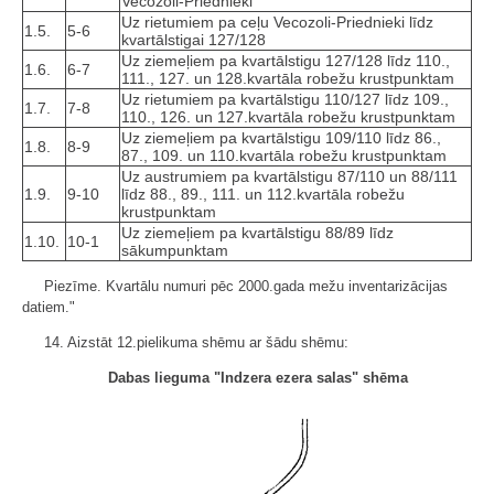
Vecozoli-Priednieki
Uz rietumiem pa ceļu Vecozoli-Priednieki līdz
1.5.
5-6
kvartālstigai 127/128
Uz ziemeļiem pa kvartālstigu 127/128 līdz 110.,
1.6.
6-7
111., 127. un 128.kvartāla robežu krustpunktam
Uz rietumiem pa kvartālstigu 110/127 līdz 109.,
1.7.
7-8
110., 126. un 127.kvartāla robežu krustpunktam
Uz ziemeļiem pa kvartālstigu 109/110 līdz 86.,
1.8.
8-9
87., 109. un 110.kvartāla robežu krustpunktam
Uz austrumiem pa kvartālstigu 87/110 un 88/111
1.9.
9-10
līdz 88., 89., 111. un 112.kvartāla robežu
krustpunktam
Uz ziemeļiem pa kvartālstigu 88/89 līdz
1.10.
10-1
sākumpunktam
Piezīme. Kvartālu numuri pēc 2000.gada mežu inventarizācijas
datiem."
14. Aizstāt 12.pielikuma shēmu ar šādu shēmu:
Dabas lieguma "Indzera ezera salas" shēma