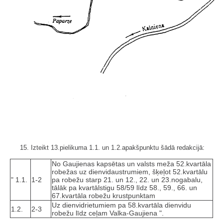
15. Izteikt 13.pielikuma 1.1. un 1.2.apakšpunktu šādā redakcijā:
No Gaujienas kapsētas un valsts meža 52.kvartāla
robežas uz dienvidaustrumiem, šķeļot 52.kvartālu
" 1.1.
1-2
pa robežu starp 21. un 12., 22. un 23.nogabalu,
tālāk pa kvartālstigu 58/59 līdz 58., 59., 66. un
67.kvartāla robežu krustpunktam
Uz dienvidrietumiem pa 58.kvartāla dienvidu
1.2.
2-3
robežu līdz ceļam Valka-Gaujiena ".