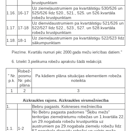
krustpunktam
Uz ziemeļaustrumiem pa kvartālstigu 530/526 un
1.16.
16-17
525/526 līdz 520., 521., 525. un 526.kvartāla
robežu krustpunktam
Uz dienvidaustrumiem pa kvartālstigu 521/526 un
1.17.
17-18
522/527 līdz 522., 523., 527. un 528.kvartāla
robežu krustpunktam
Uz ziemeļaustrumiem pa kvartālstigu 522/523 līdz
1.18.
18-1
sākumpunktam
Piezīme. Kvartālu numuri pēc 2000.gada mežu ierīcības datiem."
6. Izteikt 3.pielikuma robežu aprakstu šādā redakcijā:
Robež­
" Nr.
posmu
Pa kādiem plāna situācijas elementiem robeža
p.k.
Nr. pēc
noteikta
plāna
1
2
3
Aizkraukles rajons. Aizkraukles virsmežniecība
1.
Bebru pagasts. Kokneses mežniecība
No Bebru pagasta padomes "Šķibu mežs"
teritorijas ziemeļrietumu robežas un 1.kvartāla 22.
un 29.nogabala robežu krustpunkta uz
austrumiem pa 29.nogabala ziemeļu robežu līdz
1.1.
1-2
57.nogabala dienvidu robežai un valsts meža