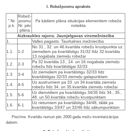
I. Robežposmu apraksts
Robež­
" Nr.
posmu
Pa kādiem plāna situācijas elementiem robeža
p.k.
Nr. pēc
noteikta
plāna
Aizkraukles rajons. Jaunjelgavas virsmežniecība
1.
Valles pagasts. Taurkalnes mežniecība
No 31., 32. un 46.kvartāla robežu krustpunkta uz
1.1.
1-2
ziemeļiem pa kvartālstigu 31/32 līdz 32.kvartāla
13.nogabala ziemeļu robežai
Pa 32.kvartāla 13., 14. un 16.nogabala ziemeļu
1.2.
2-3
robežu līdz kvartālstigai 32/33
Uz ziemeļiem pa kvartālstigu 32/33 līdz
1.3.
3-4
kvartālstigas 32/33 ziemeļu galapunktam
Uz austrumiem pa 33. un 34.kvartāla ziemeļu
1.4.
4-5
robežu līdz 34. un 35.kvartāla ziemeļu robežai
Uz dienvidiem pa kvartālstigu 34/35 līdz 34., 35.,
1.5.
5-6
48. un 50.kvartāla robežu krustpunktam
Uz rietumiem pa kvartālstigu 34/48, tālāk pa
1.6.
6-1
kvartālstigu 33/47 un 32/46 līdz sākumpunktam
Piezīme. Kvartālu numuri pēc 2000.gada mežu inventarizācijas
datiem.