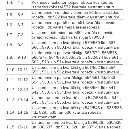
1.4.
4-5
Kokneses lauku teritorijas robežu līdz kūdras
izstrādes robežai 572.kvartāla austrumu stūrī
Uz rietumiem un dienvidiem pa kūdras izstrādes
1.5.
5-6
robežu līdz 582.kvartāla dienvidaustrumu stūrim
Uz rietumiem pa 582. un 581.kvartāla dienvidu
1.6.
6-7
robežu līdz valsts meža ārējai robežai
Uz ziemeļrietumiem pa 580.kvartāla dienvidu
1.7.
7-8
(ārējo) robežu līdz kvartālstigai 579/580
Uz ziemeļiem pa kvartālstigu 579/580 līdz 567.,
1.8.
8-9
568., 579. un 580.kvartāla robežu krustpunktam
Uz rietumiem pa kvartālstigu 567/579, 566/578,
1.9.
9-10
565/577, 564/576, 563/575 un 562/574 līdz 561.,
562., 573. un 574.kvartāla robežu krustpunktam
Uz ziemeļiem pa kvartālstigu 561/562 līdz 554.,
1.10.
10-11
555., 561. un 562.kvartāla robežu krustpunktam
Uz rietumiem pa kvartālstigu 554/561 līdz 553.,
1.11.
11-12
554., 560. un 561.kvartāla robežu krustpunktam
Uz ziemeļiem pa kvartālstigu 553/554 līdz 541.,
1.12.
12-13
542., 553. un 554.kvartāla robežu krustpunktam
Uz austrumiem pa kvartālstigu 542/554 līdz 542.,
1.13.
13-14
543., 554. un 555.kvartāla robežu krustpunktam
Uz ziemeļiem pa kvartālstigu 542/543 un 535/536
1.14.
14-15
līdz 529., 535. un 536.kvartāla robežu
krustpunktam
Uz austrumiem pa kvartālstigu 529/536., 530/536
1.15.
15-16
un 530/537 līdz 530., 526. un 537.kvartāla robežu