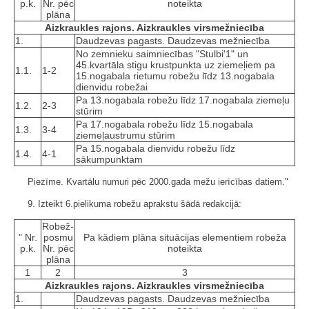
p.k.
Nr. pēc
noteikta
plāna
Aizkraukles rajons. Aizkraukles virsmežniecība
1.
Daudzevas pagasts. Daudzevas mežniecība
No zemnieku saimniecības "Stulbi'1" un
45.kvartāla stigu krustpunkta uz ziemeļiem pa
1.1.
1-2
15.nogabala rietumu robežu līdz 13.nogabala
dienvidu robežai
Pa 13.nogabala robežu līdz 17.nogabala ziemeļu
1.2.
2-3
stūrim
Pa 17.nogabala robežu līdz 15.nogabala
1.3.
3-4
ziemeļaustrumu stūrim
Pa 15.nogabala dienvidu robežu līdz
1.4.
4-1
sākumpunktam
Piezīme. Kvartālu numuri pēc 2000.gada mežu ierīcības datiem."
9. Izteikt 6.pielikuma robežu aprakstu šādā redakcijā:
Robež­
" Nr.
posmu
Pa kādiem plāna situācijas elementiem robeža
p.k.
Nr. pēc
noteikta
plāna
1
2
3
Aizkraukles rajons. Aizkraukles virsmežniecība
1.
Daudzevas pagasts. Daudzevas mežniecība