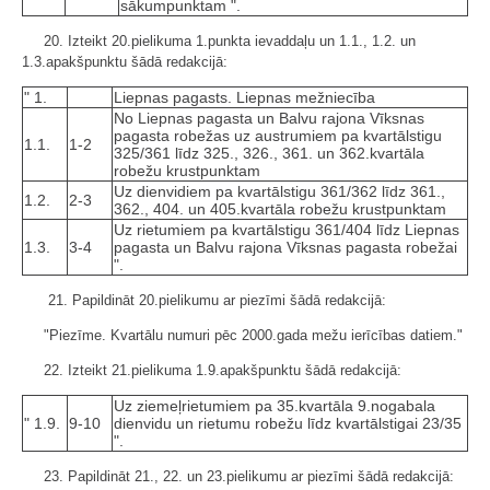
sākumpunktam ".
20. Izteikt 20.pielikuma 1.punkta ievaddaļu un 1.1., 1.2. un
1.3.apakšpunktu šādā redakcijā:
" 1.
Liepnas pagasts. Liepnas mežniecība
No Liepnas pagasta un Balvu rajona Vīksnas
pagasta robežas uz austrumiem pa kvartālstigu
1.1.
1-2
325/361 līdz 325., 326., 361. un 362.kvartāla
robežu krustpunktam
Uz dienvidiem pa kvartālstigu 361/362 līdz 361.,
1.2.
2-3
362., 404. un 405.kvartāla robežu krustpunktam
Uz rietumiem pa kvartālstigu 361/404 līdz Liepnas
1.3.
3-4
pagasta un Balvu rajona Vīksnas pagasta robežai
".
21. Papildināt 20.pielikumu ar piezīmi šādā redakcijā:
"Piezīme. Kvartālu numuri pēc 2000.gada mežu ierīcības datiem."
22. Izteikt 21.pielikuma 1.9.apakšpunktu šādā redakcijā:
Uz ziemeļrietumiem pa 35.kvartāla 9.nogabala
" 1.9.
9-10
dienvidu un rietumu robežu līdz kvartālstigai 23/35
".
23. Papildināt 21., 22. un 23.pielikumu ar piezīmi šādā redakcijā: