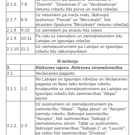
2.1.6.
7-8
"Dzenīši", "Dzedonas-2" un "Vecdzedonas"
rietumu robežu līdz purva un meža robežai
Uz rietumiem pa meža malu, šķērsojot
2.1.7.
8-9
īpašumus "Pamati" un "Bērzukalni", līdz
strautam (īpašuma "Bērzukalni" rietumu robežai)
2.1.8.
9-10
Uz ziemeļiem pa strautu līdz ceļam
Pa ceļu uz ziemeļiem un ziemeļrietumiem līdz
2.1.9.
10-11
Latvijas un Igaunijas robežai
Uz ziemeļaustrumiem pa Latvijas un Igaunijas
2.1.10.
11-1
robežu līdz sākumpunktam
III teritorija
3.
Alūksnes rajons. Alūksnes virsmežniecība
3.1.
Veclaicenes pagasts
No Latvijas un Igaunijas robežas un Veclaicenes
pagasta un Apes laiku teritorijas robežu
3.1.1.
1-2
krustpunkta uz ziemeļaustrumiem pa Latvijas un
Igaunijas robežu līdz saimniecības "Alejas"
stūrim
Uz austrumiem un ziemeļaustrumiem pa
saimniecību "Alejas", "Ilgāja pļava" un "Aizupes"
ziemeļu robežu, šķērsojot saimniecību
"Aizupes", līdz saimniecības "Saltupji-1"
ziemeļrietumu stūrim. Tālāk uz austrumiem,
3.1.2.
2-3
šķērsojot saimniecības "Saltupji-1" un "Lauciņi",
pa celiņu līdz saimniecības "Druskas"