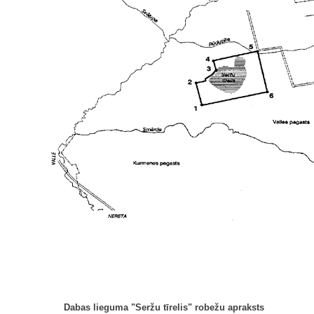
Dabas lieguma "Seržu tīrelis" robežu apraksts