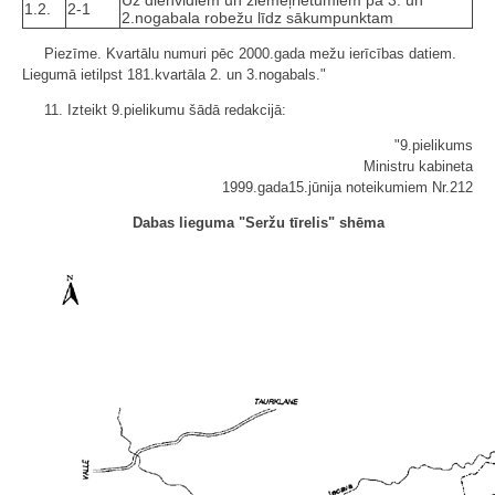
1.2.
2-1
2.nogabala robežu līdz sākumpunktam
Piezīme. Kvartālu numuri pēc 2000.gada mežu ierīcības datiem.
Liegumā ietilpst 181.kvartāla 2. un 3.nogabals."
11. Izteikt 9.pielikumu šādā redakcijā:
"9.pielikums
Ministru kabineta
1999.gada15.jūnija noteikumiem Nr.212
Dabas lieguma "Seržu tīrelis" shēma