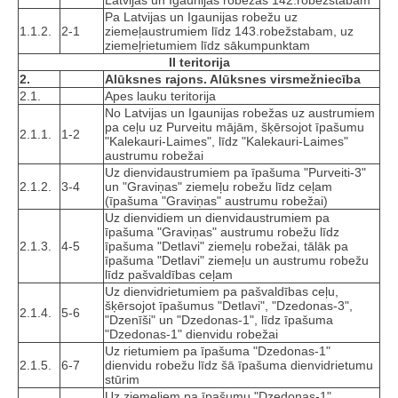
Pa Latvijas un Igaunijas robežu uz
1.1.2.
2-1
ziemeļaustrumiem līdz 143.robežstabam, uz
ziemeļrietumiem līdz sākumpunktam
II teritorija
2.
Alūksnes rajons. Alūksnes virsmežniecība
2.1.
Apes lauku teritorija
No Latvijas un Igaunijas robežas uz austrumiem
pa ceļu uz Purveitu mājām, šķērsojot īpašumu
2.1.1.
1-2
"Kalekauri-Laimes", līdz "Kalekauri-Laimes"
austrumu robežai
Uz dienvidaustrumiem pa īpašuma "Purveiti-3"
2.1.2.
3-4
un "Graviņas" ziemeļu robežu līdz ceļam
(īpašuma "Graviņas" austrumu robežai)
Uz dienvidiem un dienvidaustrumiem pa
īpašuma "Graviņas" austrumu robežu līdz
2.1.3.
4-5
īpašuma "Detlavi" ziemeļu robežai, tālāk pa
īpašuma "Detlavi" ziemeļu un austrumu robežu
līdz pašvaldības ceļam
Uz dienvidrietumiem pa pašvaldības ceļu,
šķērsojot īpašumus "Detlavi", "Dzedonas-3",
2.1.4.
5-6
"Dzenīši" un "Dzedonas-1", līdz īpašuma
"Dzedonas-1" dienvidu robežai
Uz rietumiem pa īpašuma "Dzedonas-1"
2.1.5.
6-7
dienvidu robežu līdz šā īpašuma dienvidrietumu
stūrim
Uz ziemeļiem pa īpašumu "Dzedonas-1",