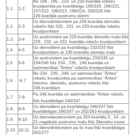
No 194., 195., 219. un 220.kvartāla robežu
krustpunkta pa kvartālstigu 195/220, 196/221,
1.1.
1-2
197/222, 198/223, 199/224, 200/225 līdz
226.kvartāla austrumu stūrim
Uz dienvidrietumiem pa 226.kvartāla dienvidu
1.2.
2-3
robežu līdz 225., 231. un 229.kvartāla robežu
krustpunktam
Uz austrumiem pa 229.kvartāla dienvidu malu līdz
1.3.
3-4
229., 232. un 233. kvartāla robežu krustpunktam
Uz dienvidiem pa kvartālstigu 232/233 līdz
1.4.
4-5
krustpunktam ar 245.kvartāla ziemeļu malu
Uz austrumiem pa kvartālstigu 233/245 un
1.5.
5-6
234/246 līdz 234., 235., 246.kvartāla un
saimniecības "Ārītes" robežu krustpunktam
No 234., 235., 246. un saimniecības "Ārītes"
robežu krustpunkta pa saimniecības "Ārītes"
1.6.
6-7
rietumu, dienvidu, austrumu robežu līdz
246.kvartālam
Pa 246.kvartāla un saimniecības "Ārītes robežu
1.7.
7-8
līdz kvartālstigai 246/247
Uz dienvidiem pa kvartālstigu 246/247 līdz
1.8.
8-9
kvartālstigas 246/247 un 262/263 krustpunktam
Uz dienvidaustrumiem pa 263.kvartāla 3., 14. un
1.9.
9-10
21.nogabala austrumu malu līdz Silenieku trasei
Uz dienvidrietumiem pa šo trasi līdz kvartālstigai
1.10.
10-11
262/277