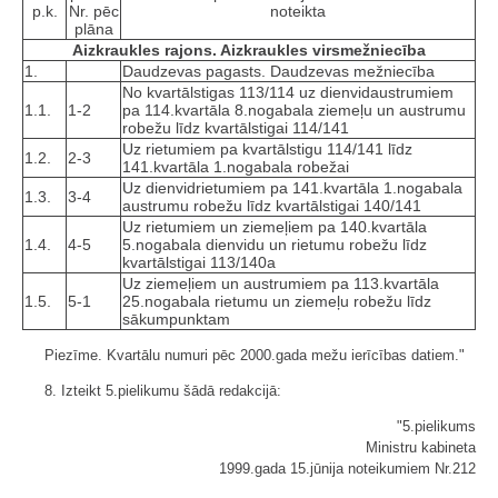
p.k.
Nr. pēc
noteikta
plāna
Aizkraukles rajons. Aizkraukles virsmežniecība
1.
Daudzevas pagasts. Daudzevas mežniecība
No kvartālstigas 113/114 uz dienvidaustrumiem
1.1.
1-2
pa 114.kvartāla 8.nogabala ziemeļu un austrumu
robežu līdz kvartālstigai 114/141
Uz rietumiem pa kvartālstigu 114/141 līdz
1.2.
2-3
141.kvartāla 1.nogabala robežai
Uz dienvidrietumiem pa 141.kvartāla 1.nogabala
1.3.
3-4
austrumu robežu līdz kvartālstigai 140/141
Uz rietumiem un ziemeļiem pa 140.kvartāla
1.4.
4-5
5.nogabala dienvidu un rietumu robežu līdz
kvartālstigai 113/140a
Uz ziemeļiem un austrumiem pa 113.kvartāla
1.5.
5-1
25.nogabala rietumu un ziemeļu robežu līdz
sākumpunktam
Piezīme. Kvartālu numuri pēc 2000.gada mežu ierīcības datiem."
8. Izteikt 5.pielikumu šādā redakcijā:
"5.pielikums
Ministru kabineta
1999.gada 15.jūnija noteikumiem Nr.212