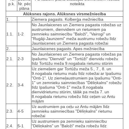
p.k.
Nr. pēc
noteikta
plāna
Alūksnes rajons. Alūksnes virsmežniecība
1.
Ziemera pagasts. Kolberģa mežniecība
No Jaunlaicenes un Ziemera pagasta robežas uz
austrumiem, dienvidiem un rietumiem pa
1.1.
1-2
zemnieku saimniecību "Baloži", "Vairogi" un
"Rugāji-Jaunzemi" meža austrumu robežu līdz
Jaunlaicenes un Ziemera pagasta robežai
2.
Jaunlaicenes pagasts. Apes mežniecība
No Jaunlaicenes un Ziemera pagasta robežas pa
2.1.
2-3
īpašumu "Dienvidi" un "Tortūži" dienvidu robežu
līdz Tortūžu meža 9.nogabala rietumu stūrim
Uz ziemeļiem gar Tortūžu meža 5., 7., 8. un
9.nogabala rietumu malu līdz robežai ar īpašumu
"Onti-1". Uz ziemeļaustrumiem pa īpašumu "Onti-
1" un zemnieku saimniecības "Dēliņkalns" robežu
2.2.
3-4
līdz īpašuma "Onti-1" meža 8.nogabala
dienvidrietumu stūrim, tālāk pa meža 7. un
8.nogabala rietumu robežu līdz ceļam uz Antu
mājām
Uz austrumiem pa ceļu uz Antu mājām līdz
2.3.
4-5
zemnieku saimniecības "Dēliņkalns" rietumu
robežai
Uz austrumiem pa zemnieku saimniecību
2.4.
5-1
"Dēliņkalns" un "Baloži" meža robežu līdz