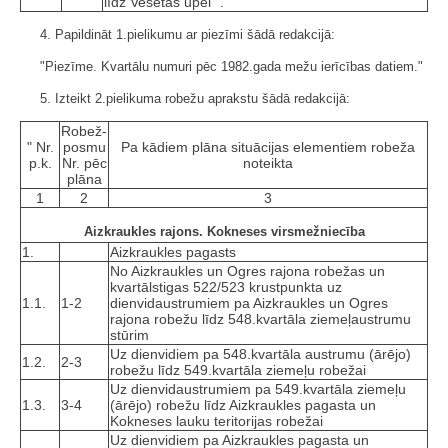
līdz Vesetas upei ".
4. Papildināt 1.pielikumu ar piezīmi šādā redakcijā:
"Piezīme. Kvartālu numuri pēc 1982.gada mežu ierīcības datiem."
5. Izteikt 2.pielikuma robežu aprakstu šādā redakcijā:
Robež­
" Nr.
posmu
Pa kādiem plāna situācijas elementiem robeža
p.k.
Nr. pēc
noteikta
plāna
1
2
3
Aizkraukles rajons. Kokneses virsmežniecība
1.
Aizkraukles pagasts
No Aizkraukles un Ogres rajona robežas un
kvartālstigas 522/523 krustpunkta uz
1.1.
1-2
dienvidaustrumiem pa Aizkraukles un Ogres
rajona robežu līdz 548.kvartāla ziemeļaustrumu
stūrim
Uz dienvidiem pa 548.kvartāla austrumu (ārējo)
1.2.
2-3
robežu līdz 549.kvartāla ziemeļu robežai
Uz dienvidaustrumiem pa 549.kvartāla ziemeļu
1.3.
3-4
(ārējo) robežu līdz Aizkraukles pagasta un
Kokneses lauku teritorijas robežai
Uz dienvidiem pa Aizkraukles pagasta un