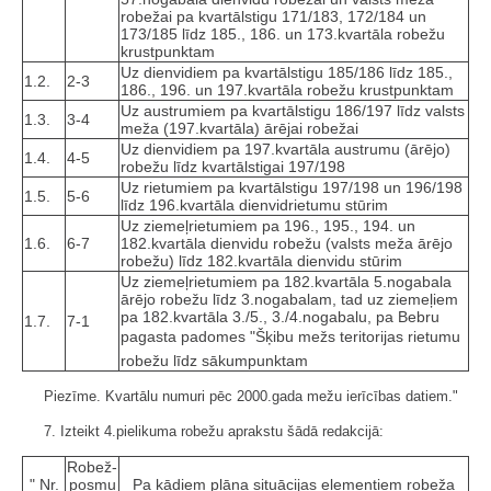
robežai pa kvartālstigu 171/183, 172/184 un
173/185 līdz 185., 186. un 173.kvartāla robežu
krustpunktam
Uz dienvidiem pa kvartālstigu 185/186 līdz 185.,
1.2.
2-3
186., 196. un 197.kvartāla robežu krustpunktam
Uz austrumiem pa kvartālstigu 186/197 līdz valsts
1.3.
3-4
meža (197.kvartāla) ārējai robežai
Uz dienvidiem pa 197.kvartāla austrumu (ārējo)
1.4.
4-5
robežu līdz kvartālstigai 197/198
Uz rietumiem pa kvartālstigu 197/198 un 196/198
1.5.
5-6
līdz 196.kvartāla dienvidrietumu stūrim
Uz ziemeļrietumiem pa 196., 195., 194. un
1.6.
6-7
182.kvartāla dienvidu robežu (valsts meža ārējo
robežu) līdz 182.kvartāla dienvidu stūrim
Uz ziemeļrietumiem pa 182.kvartāla 5.nogabala
ārējo robežu līdz 3.nogabalam, tad uz ziemeļiem
pa 182.kvartāla 3./5., 3./4.nogabalu, pa Bebru
1.7.
7-1
pagasta padomes "Šķibu mežs teritorijas rietumu
robežu līdz sākumpunktam
Piezīme. Kvartālu numuri pēc 2000.gada mežu ierīcības datiem."
7. Izteikt 4.pielikuma robežu aprakstu šādā redakcijā:
Robež­
" Nr.
posmu
Pa kādiem plāna situācijas elementiem robeža