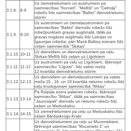
Uz ziemeļrietumiem un austrumiem pa
saimniecības "Korneti", "Mellīši" un "Celmāji"
3.1.8.
8-9
robežu līdz saimniecības "Baltiņi" dienvidrietumu
stūrim
Uz austrumiem un ziemeļaustrumiem pa
saimniecības "Baltiņi" dienvidu robežu līdz
robežpunktam gravas augšmalā, tālāk pa
3.1.9.
9-10
gravas nogāzes augšmalu līdz Latvijas un
Igaunijas robežai, pāri Mazā Baltiņa ezeram līdz
ceļam saimniecībā "Slokas"
Uz dienvidiem un dienvidrietumiem pa ceļu
3.1.10.
10-11
Slokas-Mellīši līdz ceļam uz Līgotņiem
Uz austrumiem pa ceļu uz Līgotņiem, šķērsojot
3.1.11.
11-12
saimniecību "Līgotņi", līdz valsts meža
12.kvartāla dienvidrietumu stūrim
Uz dienvidiem un dienvidaustrumiem pa valsts
3.1.12.
12-13
meža 15., 16. un 19.kvartāla rietumu robežu līdz
ceļu krustojumam saimniecībā "Mišas"
Pa Raipaļa ezera palienes robežu, šķērsojot
saimniecību "Mišas", tālāk pa saimniecības
3.1.13.
13-14
"Jaunraipali" dienvidu un rietumu robežu līdz
ceļam uz Meduskalnu
Uz ziemeļrietumiem pa ceļu uz Meduskalnu līdz
3.1.14.
14-15
ceļam Bārdaskrogs-Krabi
Uz dienvidrietumiem pa ceļu uz Muceniekiem,
šķērsojot saimniecības "Mucenieki-1" un
"Mucenieki-2", līdz saimniecības "Papardes-21"