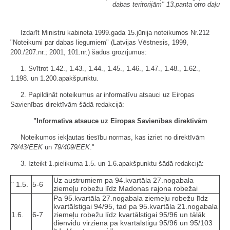
dabas teritorijām" 13.panta otro daļu
Izdarīt Ministru kabineta 1999.gada 15.jūnija noteikumos Nr.212
"Noteikumi par dabas liegumiem" (Latvijas Vēstnesis, 1999,
200./207.nr.; 2001, 101.nr.) šādus grozījumus:
1. Svītrot 1.42., 1.43., 1.44., 1.45., 1.46., 1.47., 1.48., 1.62.,
1.198. un 1.200.apakšpunktu.
2. Papildināt noteikumus ar informatīvu atsauci uz Eiropas
Savienības direktīvām šādā redakcijā:
"Informatīva atsauce uz Eiropas Savienības direktīvām
Noteikumos iekļautas tiesību normas, kas izriet no direktīvām
79/43/EEK
un
79/409/EEK
."
3. Izteikt 1.pielikuma 1.5. un 1.6.apakšpunktu šādā redakcijā:
Uz austrumiem pa 94.kvartāla 27.nogabala
" 1.5.
5-6
ziemeļu robežu līdz Madonas rajona robežai
Pa 95.kvartāla 27.nogabala ziemeļu robežu līdz
kvartālstigai 94/95, tad pa 95.kvartāla 21.nogabala
1.6.
6-7
ziemeļu robežu līdz kvartālstigai 95/96 un tālāk
dienvidu virzienā pa kvartālstigu 95/96 un 95/103