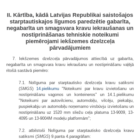
II. Kārtība, kādā Latvijas Republikai saistošajos
starptautiskajos līgumos paredzētie gabarīta,
negabarīta un smagsvara kravu iekraušanas un
nostiprināšanas tehniskie noteikumi
piemērojami iekšzemes dzelzceļa
pārvadājumiem
7. Iekšzemes dzelzceļa pārvadājumos attiecībā uz gabarīta,
negabarīta un smagsvara kravu iekraušanu un nostiprināšanu vaļējā
ritošā sastāvā piemēro:
7.1. Nolīguma par starptautisko dzelzceļa kravu satiksmi
(
SMGS
)
14.pielikumu
"Noteikumi par kravu izvietošanu un
nostiprināšanu vagonos un konteineros" un 14.1.pielikumu
"Noteikumi par autovilcienu, automobiļu, vilcēju, piekabju,
puspiekabju un automobiļu noņemamo virsbūvju izvietošanu un
nostiprināšanu uz 1520 mm sliežu ceļa platuma 13-9009, 13-
4095 un 13-9004M modeļu platformām";
7.2. atbilstoši Nolīguma par starptautisko dzelzceļa kravu
satiksmi (
SMGS
) 9.panta 4.paragrāfam: