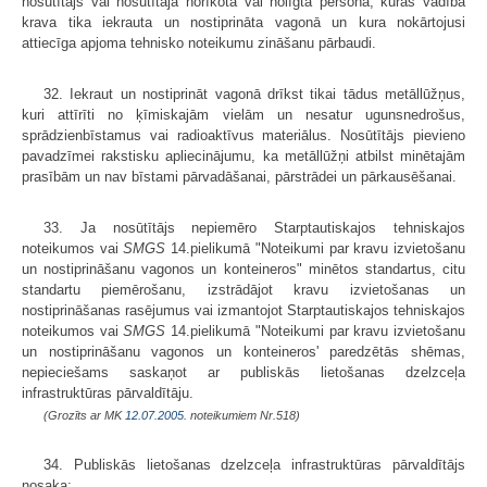
nosūtītājs vai nosūtītāja norīkota vai nolīgta persona, kuras vadībā
krava tika iekrauta un nostiprināta vagonā un kura nokārtojusi
attiecīga apjoma tehnisko noteikumu zināšanu pārbaudi.
32. Iekraut un nostiprināt vagonā drīkst tikai tādus metāllūžņus,
kuri attīrīti no ķīmiskajām vielām un nesatur ugunsnedrošus,
sprādzienbīstamus vai radioaktīvus materiālus. Nosūtītājs pievieno
pavadzīmei rakstisku apliecinājumu, ka metāllūžņi atbilst minētajām
prasībām un nav bīstami pārvadāšanai, pārstrādei un pārkausēšanai.
33. Ja nosūtītājs nepiemēro Starptautiskajos tehniskajos
noteikumos vai
SMGS
14.pielikumā "Noteikumi par kravu izvietošanu
un nostiprināšanu vagonos un konteineros" minētos standartus, citu
standartu piemērošanu, izstrādājot kravu izvietošanas un
nostiprināšanas rasējumus vai izmantojot Starptautiskajos tehniskajos
noteikumos vai
SMGS
14.pielikumā "Noteikumi par kravu izvietošanu
un nostiprināšanu vagonos un konteineros' paredzētās shēmas,
nepieciešams saskaņot ar publiskās lietošanas dzelzceļa
infrastruktūras pārvaldītāju.
(Grozīts ar MK
12.07.2005.
noteikumiem Nr.518)
34. Publiskās lietošanas dzelzceļa infrastruktūras pārvaldītājs
nosaka: