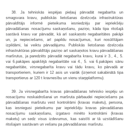
38. Ja tehniskās iespējas pieļauj pārvadāt negabarīta un
smagsvara kravu, publiskās lietošanas dzelzceļa infrastruktūras
pārvaldītājs informē pieteikuma iesniedzēju par iepriekšēju
pārvadāšanas nosacījumu saskaņošanu, paziņo, kāda tipa ritošajā
sastāvā kravu var pārvadāt, kā arī saskaņoto negabaritātes pakāpi
un, ja nepieciešams, arī papildu nosacījumus, kuri nosūtītājam
izpildāmi, lai veiktu pārvadājumu. Publiskās lietošanas dzelzceļa
infrastruktūras pārvaldītājs paziņo arī saskaņotos kravu pārvadāšanas
maršrutus, ja paredzēts pārvadāt negabarīta kravu, kurai ir 3., 4., 5.
vai 6.pakāpes apakšējā negabaritāte vai 4., 5. vai 6.pakāpes sānu
negabaritāte, virsnegabarīta kravu vai tādu kravu, ko pārvadā ar
transportieriem, kuriem ir 12 asis un vairāk (izņemot sakabinātā tipa
transportierus ar 120 t kravnesību un vienu starpplatformu).
39. Ja virsnegabarīta kravas pārvadāšanas tehnisko iespēju un
nosacījumu noskaidrošanai un maršruta pārbaudei nepieciešams pa
pārvadāšanas maršrutu vest kontrolrāmi (kravas maketu), persona,
kas iesniegusi pieteikumu par iepriekšēju kravas pārvadāšanas
nosacījumu saskaņošanu, izgatavo minēto kontrolrāmi (kravas
maketu) un sedz visus izdevumus, kas saistīti ar tā uzstādīšanu
ritošajam sastāvam un vešanu pa pārvadāšanas maršrutu.