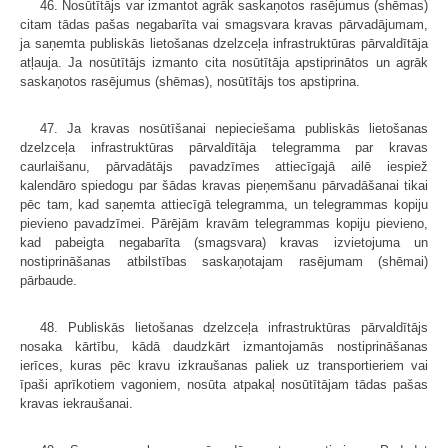
46. Nosūtītājs var izmantot agrāk saskaņotos rasējumus (shēmas)
citam tādas pašas negabarīta vai smagsvara kravas pārvadājumam,
ja saņemta publiskās lietošanas dzelzceļa infrastruktūras pārvaldītāja
atļauja. Ja nosūtītājs izmanto cita nosūtītāja apstiprinātos un agrāk
saskaņotos rasējumus (shēmas), nosūtītājs tos apstiprina.
47. Ja kravas nosūtīšanai nepieciešama publiskās lietošanas
dzelzceļa infrastruktūras pārvaldītāja telegramma par kravas
caurlaišanu, pārvadātājs pavadzīmes attiecīgajā ailē iespiež
kalendāro spiedogu par šādas kravas pieņemšanu pārvadāšanai tikai
pēc tam, kad saņemta attiecīgā telegramma, un telegrammas kopiju
pievieno pavadzīmei. Pārējām kravām telegrammas kopiju pievieno,
kad pabeigta negabarīta (smagsvara) kravas izvietojuma un
nostiprināšanas atbilstības saskaņotajam rasējumam (shēmai)
pārbaude.
48. Publiskās lietošanas dzelzceļa infrastruktūras pārvaldītājs
nosaka kārtību, kādā daudzkārt izmantojamās nostiprināšanas
ierīces, kuras pēc kravu izkraušanas paliek uz transportieriem vai
īpaši aprīkotiem vagoniem, nosūta atpakaļ nosūtītājam tādas pašas
kravas iekraušanai.