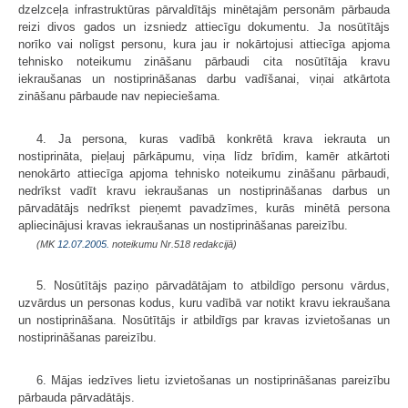
dzelzceļa infrastruktūras pārvaldītājs minētajām personām pārbauda
reizi divos gados un izsniedz attiecīgu dokumentu. Ja nosūtītājs
norīko vai nolīgst personu, kura jau ir nokārtojusi attiecīga apjoma
tehnisko noteikumu zināšanu pārbaudi cita nosūtītāja kravu
iekraušanas un nostiprināšanas darbu vadīšanai, viņai atkārtota
zināšanu pārbaude nav nepieciešama.
4. Ja persona, kuras vadībā konkrētā krava iekrauta un
nostiprināta, pieļauj pārkāpumu, viņa līdz brīdim, kamēr atkārtoti
nenokārto attiecīga apjoma tehnisko noteikumu zināšanu pārbaudi,
nedrīkst vadīt kravu iekraušanas un nostiprināšanas darbus un
pārvadātājs nedrīkst pieņemt pavadzīmes, kurās minētā persona
apliecinājusi kravas iekraušanas un nostiprināšanas pareizību.
(MK
12.07.2005.
noteikumu Nr.518 redakcijā)
5. Nosūtītājs paziņo pārvadātājam to atbildīgo personu vārdus,
uzvārdus un personas kodus, kuru vadībā var notikt kravu iekraušana
un nostiprināšana. Nosūtītājs ir atbildīgs par kravas izvietošanas un
nostiprināšanas pareizību.
6. Mājas iedzīves lietu izvietošanas un nostiprināšanas pareizību
pārbauda pārvadātājs.