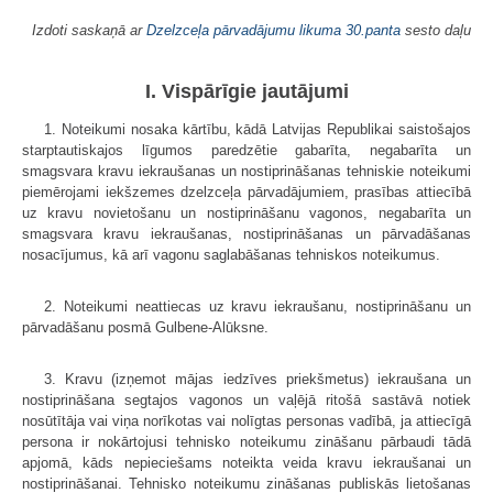
Izdoti saskaņā ar
Dzelzceļa pārvadājumu likuma
30.panta
sesto daļu
I. Vispārīgie jautājumi
1. Noteikumi nosaka kārtību, kādā Latvijas Republikai saistošajos
starptautiskajos līgumos paredzētie gabarīta, negabarīta un
smagsvara kravu iekraušanas un nostiprināšanas tehniskie noteikumi
piemērojami iekšzemes dzelzceļa pārvadājumiem, prasības attiecībā
uz kravu novietošanu un nostiprināšanu vagonos, negabarīta un
smagsvara kravu iekraušanas, nostiprināšanas un pārvadāšanas
nosacījumus, kā arī vagonu saglabāšanas tehniskos noteikumus.
2. Noteikumi neattiecas uz kravu iekraušanu, nostiprināšanu un
pārvadāšanu posmā Gulbene-Alūksne.
3. Kravu (izņemot mājas iedzīves priekšmetus) iekraušana un
nostiprināšana segtajos vagonos un vaļējā ritošā sastāvā notiek
nosūtītāja vai viņa norīkotas vai nolīgtas personas vadībā, ja attiecīgā
persona ir nokārtojusi tehnisko noteikumu zināšanu pārbaudi tādā
apjomā, kāds nepieciešams noteikta veida kravu iekraušanai un
nostiprināšanai. Tehnisko noteikumu zināšanas publiskās lietošanas