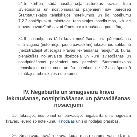
34.5. kārtību, kādā nosūta ceļā aizturētas kravas, kuru
izvietošanas un nostiprināšanas paņēmieni nav paredzēti
Starptautiskajos tehniskajos noteikumos un šo noteikumu
7.2.2.apakšpunktā minētajos tehniskajos noteikumos, kā arī
kravas pavadzīmē nav atzīmes par iekraušanas pareizību;
34.6. nosacījumus tādu kravu nosūtīšanai bez pārkraušanas
citā vagonā (noformējot jaunu pavadzīmi) iekšzemes satiksmē
(neizstrādājot attiecīgās kravas iekraušanas rasējumu), kuras
pienākušas no ārvalstu dzelzceļa un kuru izvietošanas un
nostiprināšanas paņēmieni nav paredzēti Starptautiskajos
tehniskajos noteikumos un šo noteikumu 7.2.2.apakšpunktā
minētajos tehniskajos noteikumos.
IV. Negabarīta un smagsvara kravu
iekraušanas, nostiprināšanas un pārvadāšanas
nosacījumi
35. Iekraujot, nostiprinot un pārvadājot negabarīta un smagsvara
kravas, ievēro šo noteikumu
II nodaļas
un šīs nodaļas prasības.
36. Smagsvara kravām (krava, kuras masa, garums vai slodze uz