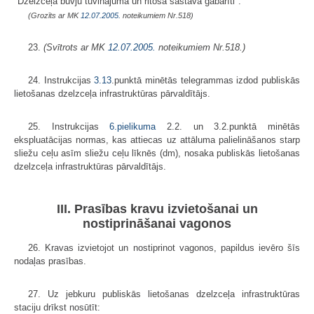
"Dzelzceļa būvju tuvinājuma un ritošā sastāva gabarīti".
(Grozīts ar MK
12.07.2005.
noteikumiem Nr.518)
23.
(Svītrots ar MK
12.07.2005.
noteikumiem Nr.518.)
24. Instrukcijas
3.13
.punktā minētās telegrammas izdod publiskās
lietošanas dzelzceļa infrastruktūras pārvaldītājs.
25. Instrukcijas
6.pielikuma
2.2. un 3.2.punktā minētās
ekspluatācijas normas, kas attiecas uz attāluma palielināšanos starp
sliežu ceļu asīm sliežu ceļu līknēs (dm), nosaka publiskās lietošanas
dzelzceļa infrastruktūras pārvaldītājs.
III. Prasības kravu izvietošanai un
nostiprināšanai vagonos
26. Kravas izvietojot un nostiprinot vagonos, papildus ievēro šīs
nodaļas prasības.
27. Uz jebkuru publiskās lietošanas dzelzceļa infrastruktūras
staciju drīkst nosūtīt: