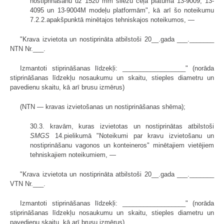
nostiprināšanu uz 1520 mm sliežu ceļa platuma 13-9009, 13-
4095 un 13-9004M modeļu platformām", kā arī šo noteikumu
7.2.2.apakšpunktā minētajos tehniskajos noteikumos, —
"Krava izvietota un nostiprināta atbilstoši 20__.gada ___._______
NTN Nr.___.
Izmantoti stiprināšanas līdzekļi: __________________" (norāda
stiprināšanas līdzekļu nosaukumu un skaitu, stieples diametru un
pavedienu skaitu, kā arī brusu izmērus)
(NTN — kravas izvietošanas un nostiprināšanas shēma);
30.3. kravām, kuras izvietotas un nostiprinātas atbilstoši
SMGS
14.pielikumā "Noteikumi par kravu izvietošanu un
nostiprināšanu vagonos un konteineros" minētajiem vietējiem
tehniskajiem noteikumiem, —
"Krava izvietota un nostiprināta atbilstoši 20__.gada ___._______
VTN Nr.___.
Izmantoti stiprināšanas līdzekļi: __________________" (norāda
stiprināšanas līdzekļu nosaukumu un skaitu, stieples diametru un
pavedienu skaitu, kā arī brusu izmērus)