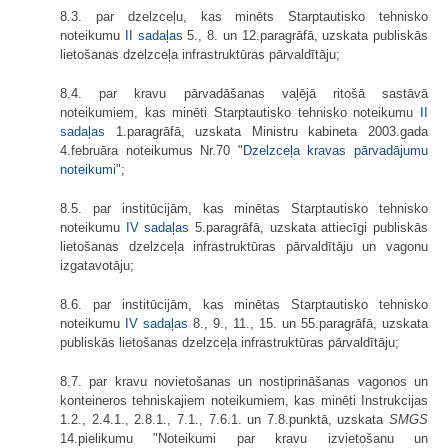
8.3. par dzelzceļu, kas minēts Starptautisko tehnisko
noteikumu
II sadaļas
5., 8. un 12.paragrāfā, uzskata publiskās
lietošanas dzelzceļa infrastruktūras pārvaldītāju;
8.4. par kravu pārvadāšanas vaļējā ritošā sastāvā
noteikumiem, kas minēti Starptautisko tehnisko noteikumu
II
sadaļas
1.paragrāfā, uzskata Ministru kabineta 2003.gada
4.februāra noteikumus Nr.70 "
Dzelzceļa kravas pārvadājumu
noteikumi
";
8.5. par institūcijām, kas minētas Starptautisko tehnisko
noteikumu
IV sadaļas
5.paragrāfā, uzskata attiecīgi publiskās
lietošanas dzelzceļa infrastruktūras pārvaldītāju un vagonu
izgatavotāju;
8.6. par institūcijām, kas minētas Starptautisko tehnisko
noteikumu
IV sadaļas
8., 9., 11., 15. un 55.paragrāfā, uzskata
publiskās lietošanas dzelzceļa infrastruktūras pārvaldītāju;
8.7. par kravu novietošanas un nostiprināšanas vagonos un
konteineros tehniskajiem noteikumiem, kas minēti Instrukcijas
1.2., 2.4.1., 2.8.1., 7.1., 7.6.1. un 7.8.punktā, uzskata
SMGS
14.pielikumu "Noteikumi par kravu izvietošanu un