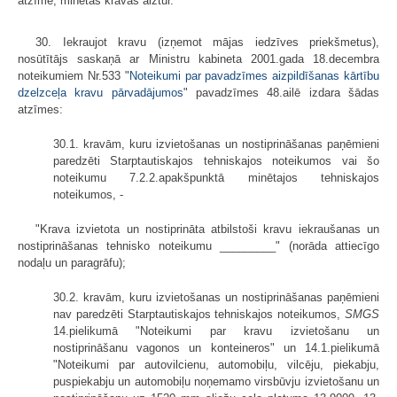
atzīme, minētās kravas aiztur.
30. Iekraujot kravu (izņemot mājas iedzīves priekšmetus),
nosūtītājs saskaņā ar Ministru kabineta 2001.gada 18.decembra
noteikumiem Nr.533 "
Noteikumi par pavadzīmes aizpildīšanas kārtību
dzelzceļa kravu pārvadājumos
" pavadzīmes 48.ailē izdara šādas
atzīmes:
30.1. kravām, kuru izvietošanas un nostiprināšanas paņēmieni
paredzēti Starptautiskajos tehniskajos noteikumos vai šo
noteikumu 7.2.2.apakšpunktā minētajos tehniskajos
noteikumos, -
"Krava izvietota un nostiprināta atbilstoši kravu iekraušanas un
nostiprināšanas tehnisko noteikumu _________" (norāda attiecīgo
nodaļu un paragrāfu);
30.2. kravām, kuru izvietošanas un nostiprināšanas paņēmieni
nav paredzēti Starptautiskajos tehniskajos noteikumos,
SMGS
14.pielikumā "Noteikumi par kravu izvietošanu un
nostiprināšanu vagonos un konteineros" un 14.1.pielikumā
"Noteikumi par autovilcienu, automobiļu, vilcēju, piekabju,
puspiekabju un automobiļu noņemamo virsbūvju izvietošanu un