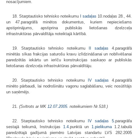
nosacījumiem.
18. Starptautisko tehnisko noteikumu
I sadaļas
10.nodaļas 28., 44.
un 47.paragrāfā minētos dokumentus, kuriem nepieciešams
apstiprinājums, apstiprina publiskās lietošanas dzelzceļa
infrastruktūras pārvaldītāja noteiktajā kārtībā.
19. Starptautisko tehnisko noteikumu
II sadaļas
4.paragrāfā
minētās sīkas frakcijas saturošu kravu izlīdzināšanai un noblīvēšanai
paredzētās iekārtu un ierīču konstrukcijas saskaņo ar publiskās
lietošanas dzelzceļa infrastruktūras pārvaldītāju.
20. Starptautisko tehnisko noteikumu
IV sadaļas
4.paragrāfā
minēto pārbaudi, lai nodrošinātu vagonu saglabāšanu, veic nosūtītājs
un saņēmējs.
21.
(Svītrots ar MK
12.07.2005.
noteikumiem Nr.518.)
22. Starptautisko tehnisko noteikumu
IV sadaļas
5.
paragrāfa
sestajā teikumā, Instrukcijas
1.4
.punktā un
1.pielikuma
1.2.tabulā
paredzētajā gadījumā piemēro Latvijas standartu LVS 282:2005