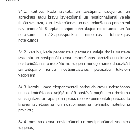
34.1. kārtību, kādā izskata un apstiprina rasējumus un
aprēķinus tādu kravu izvietošanai un nostiprināšanai vaļējā
ritošā sastāvā, kuru izvietošanas un nostiprināšanas paņēmieni
nav paredzēti Starptautiskajos tehniskajos noteikumos un šo
noteikumu 7.2.2.apakšpunktā minētajos tehniskajos
noteikumos;
34.2. kārtību, kādā pārvadātājs pārbauda vaļējā ritošā sastāvā
izvietotu un nostiprinātu kravu iekraušanas pareizību un kravu
nostiprināšanai paredzēto no vagona nenoņemamo daudzkārt
izmantojamo ierīču nostiprināšanas pareizību tukšiem
vagoniem;
34.3. kārtību, kādā eksperimentāli pārbauda kravu izvietošanas
un nostiprināšanas vaļējā ritošā sastāvā paņēmienu drošumu
un sagatavo un apstiprina precizēto eksperimentāli pārbaudīto
kravas izvietošanas un nostiprināšanas tehnisko noteikumu
projektu;
34.4. prasības kravu novietošanai un nostiprināšanai segtajos
vagonos;