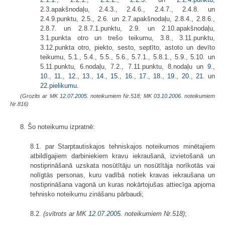
2.3.apakšnodaļu, 2.4.3., 2.4.6., 2.4.7., 2.4.8. un
2.4.9.punktu, 2.5., 2.6. un 2.7.apakšnodaļu, 2.8.4., 2.8.6.,
2.8.7. un 2.8.7.1.punktu, 2.9. un 2.10.apakšnodaļu,
3.1.punkta otro un trešo teikumu, 3.8., 3.11.punktu,
3.12.punkta otro, piekto, sesto, septīto, astoto un devīto
teikumu, 5.1., 5.4., 5.5., 5.6., 5.7.1., 5.8.1., 5.9., 5.10. un
5.11.punktu, 6.nodaļu, 7.2., 7.11.punktu, 8.nodaļu un
9.
,
10.
,
11.
,
12.
,
13.
,
14.
,
15.
,
16.
,
17.
,
18.
,
19.
,
20.
,
21.
un
22.pielikumu
.
(Grozīts ar MK
12.07.2005.
noteikumiem Nr.518; MK
03.10.2006.
noteikumiem
Nr.816)
8. Šo noteikumu izpratnē:
8.1. par Starptautiskajos tehniskajos noteikumos minētajiem
atbildīgajiem darbiniekiem kravu iekraušanā, izvietošanā un
nostiprināšanā uzskata nosūtītāju un nosūtītāja norīkotās vai
nolīgtās personas, kuru vadībā notiek kravas iekraušana un
nostiprināšana vagonā un kuras nokārtojušas attiecīga apjoma
tehnisko noteikumu zināšanu pārbaudi;
8.2.
(svītrots ar MK
12.07.2005.
noteikumiem Nr.518)
;