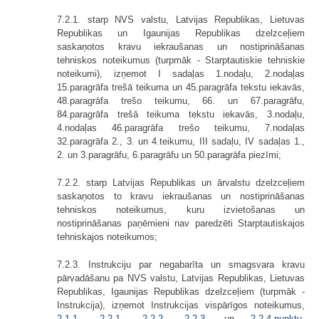
7.2.1. starp NVS valstu, Latvijas Republikas, Lietuvas
Republikas un Igaunijas Republikas dzelzceļiem
saskaņotos kravu iekraušanas un nostiprināšanas
tehniskos noteikumus (turpmāk - Starptautiskie tehniskie
noteikumi), izņemot I sadaļas 1.nodaļu, 2.nodaļas
15.paragrāfa trešā teikuma un 45.paragrāfa tekstu iekavās,
48.paragrāfa trešo teikumu, 66. un 67.paragrāfu,
84.paragrāfa trešā teikuma tekstu iekavās, 3.nodaļu,
4.nodaļas 46.paragrāfa trešo teikumu, 7.nodaļas
32.paragrāfa 2., 3. un 4.teikumu, III sadaļu, IV sadaļas 1.,
2. un 3.paragrāfu, 6.paragrāfu un 50.paragrāfa piezīmi;
7.2.2. starp Latvijas Republikas un ārvalstu dzelzceļiem
saskaņotos to kravu iekraušanas un nostiprināšanas
tehniskos noteikumus, kuru izvietošanas un
nostiprināšanas paņēmieni nav paredzēti Starptautiskajos
tehniskajos noteikumos;
7.2.3. Instrukciju par negabarīta un smagsvara kravu
pārvadāšanu pa NVS valstu, Latvijas Republikas, Lietuvas
Republikas, Igaunijas Republikas dzelzceļiem (turpmāk -
Instrukcija), izņemot Instrukcijas vispārīgos noteikumus,
2.1
.
1.
,
2.2
.
1.
,
2.2
.
2.
,
2.2
.
3.
un
2.2
.
4.punktu
,