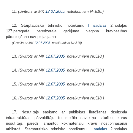
11.
(Svītrots ar MK
12.07.2005.
noteikumiem Nr.518.)
12. Starptautisko tehnisko noteikumu
I sadaļas
2.nodaļas
127.paragrāfā paredzētajā gadījumā vagona kravnesības
pārsniegšana nav pieļaujama.
(Grozīts ar MK
12.07.2005.
noteikumiem Nr.518)
13.
(Svītrots ar MK
12.07.2005.
noteikumiem Nr.518.)
14.
(Svītrots ar MK
12.07.2005.
noteikumiem Nr.518.)
15.
(Svītrots ar MK
12.07.2005.
noteikumiem Nr.518.)
16.
(Svītrots ar MK
12.07.2005.
noteikumiem Nr.518.)
17. Nosūtītājs saskaņo ar publiskās lietošanas dzelzceļa
infrastruktūras pārvaldītāju to metāla savilktņu izturību, kurus
nosūtītājs paredz izmantot kokmateriālu kravu nostiprināšanai
atbilstoši Starptautisko tehnisko noteikumu
I sadaļas
2.nodaļas