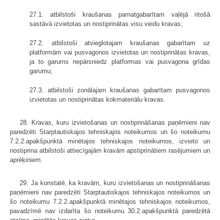
27.1. atbilstoši kraušanas pamatgabarītam vaļējā ritošā
sastāvā izvietotas un nostiprinātas visu veidu kravas;
27.2. atbilstoši atvieglotajam kraušanas gabarītam uz
platformām vai pusvagonos izvietotas un nostiprinātas kravas,
ja to garums nepārsniedz platformas vai pusvagona grīdas
garumu;
27.3. atbilstoši zonālajam kraušanas gabarītam pusvagonos
izvietotas un nostiprinātas kokmateriālu kravas.
28. Kravas, kuru izvietošanas un nostiprināšanas paņēmieni nav
paredzēti Starptautiskajos tehniskajos noteikumos un šo noteikumu
7.2.2.apakšpunktā minētajos tehniskajos noteikumos, izvieto un
nostiprina atbilstoši attiecīgajām kravām apstiprinātiem rasējumiem un
aprēķiniem.
29. Ja konstatē, ka kravām, kuru izvietošanas un nostiprināšanas
paņēmieni nav paredzēti Starptautiskajos tehniskajos noteikumos un
šo noteikumu 7.2.2.apakšpunktā minētajos tehniskajos noteikumos,
pavadzīmē nav izdarīta šo noteikumu 30.2.apakšpunktā paredzētā