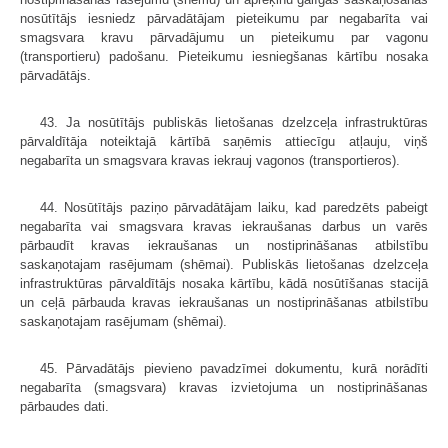
nosūtītājs iesniedz pārvadātājam pieteikumu par negabarīta vai
smagsvara kravu pārvadājumu un pieteikumu par vagonu
(transportieru) padošanu. Pieteikumu iesniegšanas kārtību nosaka
pārvadātājs.
43. Ja nosūtītājs publiskās lietošanas dzelzceļa infrastruktūras
pārvaldītāja noteiktajā kārtībā saņēmis attiecīgu atļauju, viņš
negabarīta un smagsvara kravas iekrauj vagonos (transportieros).
44. Nosūtītājs paziņo pārvadātājam laiku, kad paredzēts pabeigt
negabarīta vai smagsvara kravas iekraušanas darbus un varēs
pārbaudīt kravas iekraušanas un nostiprināšanas atbilstību
saskaņotajam rasējumam (shēmai). Publiskās lietošanas dzelzceļa
infrastruktūras pārvaldītājs nosaka kārtību, kādā nosūtīšanas stacijā
un ceļā pārbauda kravas iekraušanas un nostiprināšanas atbilstību
saskaņotajam rasējumam (shēmai).
45. Pārvadātājs pievieno pavadzīmei dokumentu, kurā norādīti
negabarīta (smagsvara) kravas izvietojuma un nostiprināšanas
pārbaudes dati.