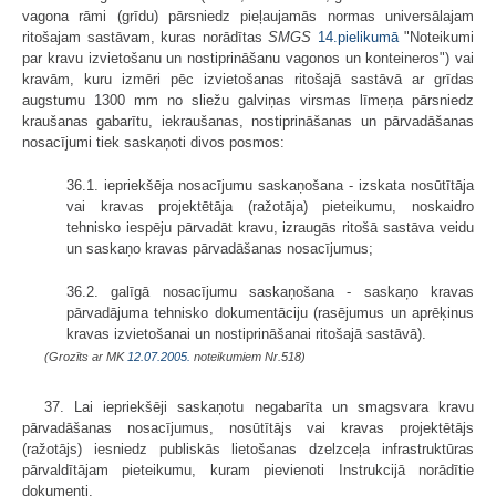
vagona rāmi (grīdu) pārsniedz pieļaujamās normas universālajam
ritošajam sastāvam, kuras norādītas
SMGS
14.pielikumā
"Noteikumi
par kravu izvietošanu un nostiprināšanu vagonos un konteineros") vai
kravām, kuru izmēri pēc izvietošanas ritošajā sastāvā ar grīdas
augstumu 1300 mm no sliežu galviņas virsmas līmeņa pārsniedz
kraušanas gabarītu, iekraušanas, nostiprināšanas un pārvadāšanas
nosacījumi tiek saskaņoti divos posmos:
36.1. iepriekšēja nosacījumu saskaņošana - izskata nosūtītāja
vai kravas projektētāja (ražotāja) pieteikumu, noskaidro
tehnisko iespēju pārvadāt kravu, izraugās ritošā sastāva veidu
un saskaņo kravas pārvadāšanas nosacījumus;
36.2. galīgā nosacījumu saskaņošana - saskaņo kravas
pārvadājuma tehnisko dokumentāciju (rasējumus un aprēķinus
kravas izvietošanai un nostiprināšanai ritošajā sastāvā).
(Grozīts ar MK
12.07.2005.
noteikumiem Nr.518)
37. Lai iepriekšēji saskaņotu negabarīta un smagsvara kravu
pārvadāšanas nosacījumus, nosūtītājs vai kravas projektētājs
(ražotājs) iesniedz publiskās lietošanas dzelzceļa infrastruktūras
pārvaldītājam pieteikumu, kuram pievienoti Instrukcijā norādītie
dokumenti.