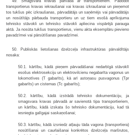
49. Smagsvara kravas pārvadā ar transportieriem. Padodot
transportierus kravas iekraušanai vai kravas izkraušanai un pieņemot
tos tukšus pēc izkraušanas, pārvadātājs un saņēmējs vai pārvadātājs
un nosūtītājs pārbauda transportieru un uz tiem esošā aprīkojuma
tehnisko stāvokli un tehnisko stāvokli apliecina vispārējā parauga
aktā. Ja nosūta tukšus transportierus, vienu akta eksemplāru pievieno
pavadzīmei vai pārsūtīšanas pavadzīmei.
50. Publiskās lietošanas dzelzceļa infrastruktūras pārvaldītājs
nosaka:
50.1. kārtību, kādā pieņem pārvadāšanai nedarbīgā stāvoklī
esošus elektrosekciju un elektrovilcienu negabarīta vagonus un
lokomotīves (T gabarīts), kā arī astoņasu pusvagonus (Tpr
gabarīts) un cisternas (Tc gabarīts);
50.2. kārtību, kādā izstrādā tehnisko dokumentāciju, ja
smagsvara kravas pārvadā ar savienotā tipa transportieriem,
un kārtību, kādā izskata šo tehnisko dokumentāciju, kad tā
iesniegta galīgajai saskaņošanai;
50.3. kārtību, kādā izsniedz atļauju tāda vagona (transportiera)
nosūtīšanai un caurlaišanai konkrētos dzelzceļa maršrutos,