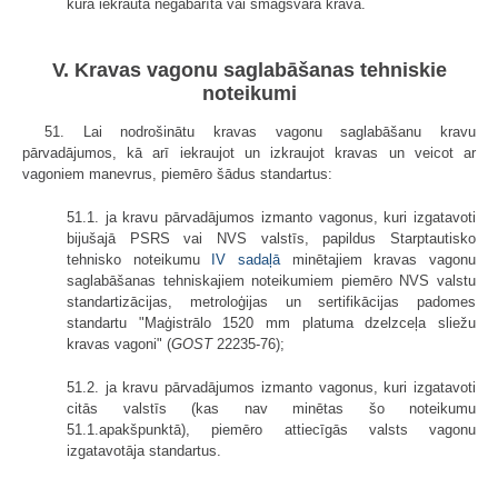
kurā iekrauta negabarīta vai smagsvara krava.
V. Kravas vagonu saglabāšanas tehniskie
noteikumi
51. Lai nodrošinātu kravas vagonu saglabāšanu kravu
pārvadājumos, kā arī iekraujot un izkraujot kravas un veicot ar
vagoniem manevrus, piemēro šādus standartus:
51.1. ja kravu pārvadājumos izmanto vagonus, kuri izgatavoti
bijušajā PSRS vai NVS valstīs, papildus Starptautisko
tehnisko noteikumu
IV sadaļā
minētajiem kravas vagonu
saglabāšanas tehniskajiem noteikumiem piemēro NVS valstu
standartizācijas, metroloģijas un sertifikācijas padomes
standartu "Maģistrālo 1520 mm platuma dzelzceļa sliežu
kravas vagoni" (
GOST
22235-76);
51.2. ja kravu pārvadājumos izmanto vagonus, kuri izgatavoti
citās valstīs (kas nav minētas šo noteikumu
51.1.apakšpunktā), piemēro attiecīgās valsts vagonu
izgatavotāja standartus.