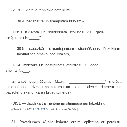
(VTN — vietējie tehniskie noteikumi);
30.4. negabarīta un smagsvara kravām -
"Krava izvietota un nostiprināta atbilstoši 20__.gada __._____
rasējumam Nr._____";
30.5. daudzkārt izmantojamiem stiprināšanas līdzekļiem,
nosūtot tos atpakaļ nosūtītājam, —
"DISL izvietots un nostiprināts atbilstoši 20_.gada __.________
shēmai Nr.___.
Izmantoti stiprināšanas līdzekļi: __________________" (norāda
stiprināšanas līdzekļu nosaukumu un skaitu, stieples diametru un
pavedienu skaitu, kā arī brusu izmērus)
(DISL — daudzkārt izmantojams stiprināšanas līdzeklis).
(Grozīts ar MK
12.07.2005.
noteikumiem Nr.518)
31. Pavadzīmes 48.ailē izdarīto atzīmi apliecina ar parakstu