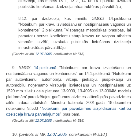
dzelzceļu, kas minēts 13.1., 13.2., 14. un 14.1.punktā, uzskata
publiskās lietošanas dzelzceļa infrastruktūras pārvaldītāju;
8.12. par dzelzceļu, kas minēts
SMGS
14.pielikuma
"Noteikumi par kravu izvietošanu un nostiprināšanu vagonos un
konteineros" 2.pielikumā "Vispārīgās metodiskās prasības, lai
pamatotu berzes koeficientu starp kravas un vagona atbalsta
virsmām izvēli", uzskata publiskās lietošanas dzelzceļa
infrastruktūras pārvaldītāju.
(Grozīts ar MK
12.07.2005.
noteikumiem Nr.518)
9.
SMGS
14.pielikumā
"Noteikumi par kravu izvietošanu un
nostiprināšanu vagonos un konteineros" un 14.1.pielikumā "Noteikumi
par autovilcienu, automobiļu, vilcēju, piekabju, puspiekabju un
automobiļu noņemamo virsbūvju izvietošanu un nostiprināšanu uz
1520 mm sliežu ceļa platuma 13-9009, 13-4095 un 13-9004M modeļu
platformām' paredzētajos gadījumos atzīmes attiecīgajās pavadzīmes
ailēs izdara atbilstoši Ministru kabineta 2001.gada 18.decembra
noteikumu Nr.533 "
Noteikumi par pavadzīmes aizpildīšanas kārtību
dzelzceļa kravu pārvadājumos
" prasībām.
(Grozīts ar MK
12.07.2005.
noteikumiem Nr.518)
10.
(Svītrots ar MK
12.07.2005.
noteikumiem Nr.518.)