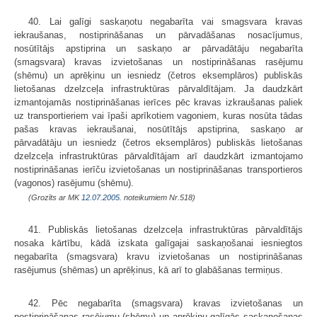
40. Lai galīgi saskaņotu negabarīta vai smagsvara kravas
iekraušanas, nostiprināšanas un pārvadāšanas nosacījumus,
nosūtītājs apstiprina un saskaņo ar pārvadātāju negabarīta
(smagsvara) kravas izvietošanas un nostiprināšanas rasējumu
(shēmu) un aprēķinu un iesniedz (četros eksemplāros) publiskās
lietošanas dzelzceļa infrastruktūras pārvaldītājam. Ja daudzkārt
izmantojamās nostiprināšanas ierīces pēc kravas izkraušanas paliek
uz transportieriem vai īpaši aprīkotiem vagoniem, kuras nosūta tādas
pašas kravas iekraušanai, nosūtītājs apstiprina, saskaņo ar
pārvadātāju un iesniedz (četros eksemplāros) publiskās lietošanas
dzelzceļa infrastruktūras pārvaldītājam arī daudzkārt izmantojamo
nostiprināšanas ierīču izvietošanas un nostiprināšanas transportieros
(vagonos) rasējumu (shēmu).
(Grozīts ar MK
12.07.2005.
noteikumiem Nr.518)
41. Publiskās lietošanas dzelzceļa infrastruktūras pārvaldītājs
nosaka kārtību, kādā izskata galīgajai saskaņošanai iesniegtos
negabarīta (smagsvara) kravu izvietošanas un nostiprināšanas
rasējumus (shēmas) un aprēķinus, kā arī to glabāšanas termiņus.
42. Pēc negabarīta (smagsvara) kravas izvietošanas un
nostiprināšanas rasējumu (shēmu) un aprēķinu galīgās saskaņošanas