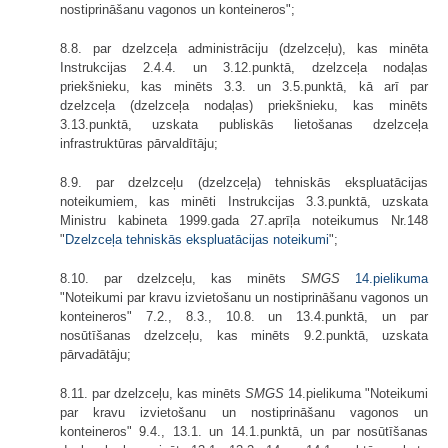
nostiprināšanu vagonos un konteineros";
8.8. par dzelzceļa administrāciju (dzelzceļu), kas minēta
Instrukcijas 2.4.4. un 3.12.punktā, dzelzceļa nodaļas
priekšnieku, kas minēts 3.3. un 3.5.punktā, kā arī par
dzelzceļa (dzelzceļa nodaļas) priekšnieku, kas minēts
3.13.punktā, uzskata publiskās lietošanas dzelzceļa
infrastruktūras pārvaldītāju;
8.9. par dzelzceļu (dzelzceļa) tehniskās ekspluatācijas
noteikumiem, kas minēti Instrukcijas 3.3.punktā, uzskata
Ministru kabineta 1999.gada 27.aprīļa noteikumus Nr.148
"
Dzelzceļa tehniskās ekspluatācijas noteikumi
";
8.10. par dzelzceļu, kas minēts
SMGS
14.pielikuma
"Noteikumi par kravu izvietošanu un nostiprināšanu vagonos un
konteineros" 7.2., 8.3., 10.8. un 13.4.punktā, un par
nosūtīšanas dzelzceļu, kas minēts 9.2.punktā, uzskata
pārvadātāju;
8.11. par dzelzceļu, kas minēts
SMGS
14.pielikuma "Noteikumi
par kravu izvietošanu un nostiprināšanu vagonos un
konteineros" 9.4., 13.1. un 14.1.punktā, un par nosūtīšanas