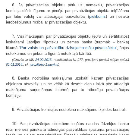
6. Ja privatizācijas objektu pērk uz nomaksu, privatizācijas
komisija slēdz līgumu ar pircēju par privatizācijas objekta ieķīlāšanu
par labu valstij vai attiecīgajai pašvaldībai (
pielikums
) un nosaka
ierobežojumus rīcībai ar privatizācijas objektu.
7. Visi maksājumi par privatizācijas objektu (
euro
un sertifikātos)
ieskaitāmi Latvijas Hipotēku un zemes bankā (turpmāk – banka)
likumā “
Par valsts un pašvaldību dzīvojamo māju privatizāciju
”, šajos
noteikumos un pirkuma līgumā noteiktajā kārtībā.
(Grozīts ar MK
24.09.2013.
noteikumiem Nr.977; grozījumi punktā stājas spēkā
01.01.2014.
, sk.
grozījumu
2.punktu
)
8. Banka nodrošina maksājumu uzskaiti katram privatizācijas
objektam atsevišķi un ne vēlāk kā desmit dienu laikā pēc attiecīgā
maksājuma saņemšanas informē par to attiecīgo privatizācijas
komisiju.
9. Privatizācijas komisijas nodrošina maksājumu izpildes kontroli.
10. Par privatizācijas objektiem iegūtos naudas līdzekļus banka
reizi mēnesī pārskaita attiecīgās pašvaldības īpašuma privatizācijas