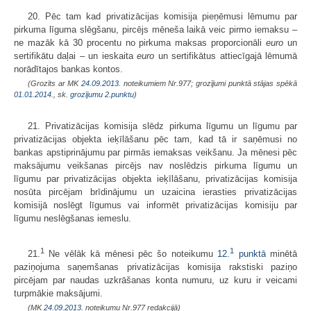
20. Pēc tam kad privatizācijas komisija pieņēmusi lēmumu par
pirkuma līguma slēgšanu, pircējs mēneša laikā veic pirmo iemaksu –
ne mazāk kā 30 procentu no pirkuma maksas proporcionāli
euro
un
sertifikātu daļai – un ieskaita
euro
un sertifikātus attiecīgajā lēmumā
norādītajos bankas kontos.
(Grozīts ar MK
24.09.2013.
noteikumiem Nr.977; grozījumi punktā stājas spēkā
01.01.2014.
, sk.
grozījumu
2.punktu
)
21. Privatizācijas komisija slēdz pirkuma līgumu un līgumu par
privatizācijas objekta ieķīlāšanu pēc tam, kad tā ir saņēmusi no
bankas apstiprinājumu par pirmās iemaksas veikšanu. Ja mēnesi pēc
maksājumu veikšanas pircējs nav noslēdzis pirkuma līgumu un
līgumu par privatizācijas objekta ieķīlāšanu, privatizācijas komisija
nosūta pircējam brīdinājumu un uzaicina ierasties privatizācijas
komisijā noslēgt līgumus vai informēt privatizācijas komisiju par
līgumu neslēgšanas iemeslu.
1
1
21.
Ne vēlāk kā mēnesi pēc šo noteikumu
12.
punktā
minētā
paziņojuma saņemšanas privatizācijas komisija rakstiski paziņo
pircējam par naudas uzkrāšanas konta numuru, uz kuru ir veicami
turpmākie maksājumi.
(MK
24.09.2013.
noteikumu Nr.977 redakcijā)