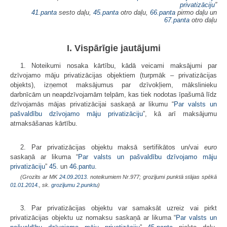
privatizāciju
”
41.panta
sesto daļu,
45.panta
otro daļu,
66.panta
pirmo daļu un
67.panta
otro daļu
I. Vispārīgie jautājumi
1. Noteikumi nosaka kārtību, kādā veicami maksājumi par
dzīvojamo māju privatizācijas objektiem (turpmāk – privatizācijas
objekts), izņemot maksājumus par dzīvokļiem, mākslinieku
darbnīcām un neapdzīvojamām telpām, kas tiek nodotas īpašumā līdz
dzīvojamās mājas privatizācijai saskaņā ar likumu “
Par valsts un
pašvaldību dzīvojamo māju privatizāciju
”, kā arī maksājumu
atmaksāšanas kārtību.
2. Par privatizācijas objektu maksā sertifikātos un/vai
euro
saskaņā ar likuma “
Par valsts un pašvaldību dzīvojamo māju
privatizāciju
”
45.
un
46.pantu
.
(Grozīts ar MK
24.09.2013.
noteikumiem Nr.977; grozījumi punktā stājas spēkā
01.01.2014.
, sk.
grozījumu
2.punktu
)
3. Par privatizācijas objektu var samaksāt uzreiz vai pirkt
privatizācijas objektu uz nomaksu saskaņā ar likuma “
Par valsts un