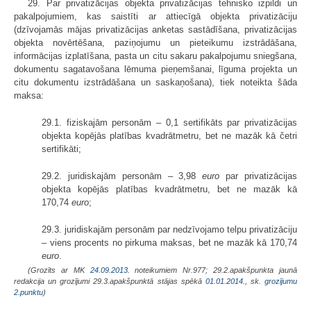
29. Par privatizācijas objekta privatizācijas tehnisko izpildi un
pakalpojumiem, kas saistīti ar attiecīgā objekta privatizāciju
(dzīvojamās mājas privatizācijas anketas sastādīšana, privatizācijas
objekta novērtēšana, paziņojumu un pieteikumu izstrādāšana,
informācijas izplatīšana, pasta un citu sakaru pakalpojumu sniegšana,
dokumentu sagatavošana lēmuma pieņemšanai, līguma projekta un
citu dokumentu izstrādāšana un saskaņošana), tiek noteikta šāda
maksa:
29.1. fiziskajām personām – 0,1 sertifikāts par privatizācijas
objekta kopējās platības kvadrātmetru, bet ne mazāk kā četri
sertifikāti;
29.2. juridiskajām personām – 3,98
euro
par privatizācijas
objekta kopējās platības kvadrātmetru, bet ne mazāk kā
170,74
euro
;
29.3. juridiskajām personām par nedzīvojamo telpu privatizāciju
– viens procents no pirkuma maksas, bet ne mazāk kā 170,74
euro
.
(Grozīts ar MK
24.09.2013.
noteikumiem Nr.977; 29.2.apakšpunkta jaunā
redakcija un grozījumi 29.3.apakšpunktā stājas spēkā
01.01.2014.
, sk.
grozījumu
2.punktu
)