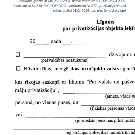
(Pielikums grozīts ar MK
25.05.2004.
noteikumiem Nr.500; MK
28.04.2009.
noteikumiem Nr.348; MK
24.09.2013.
noteikumiem Nr.977; grozījumi pielikumā
stājas spēkā
01.01.2014.
, sk.
grozījumu
2.punktu
)