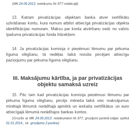
(MK
24.09.2013.
noteikumu Nr.977 redakcijā)
13. Katram privatizācijas objektam banka atver sertifikātu
uzkrāšanas kontu, kura numurs atbilst attiecīgā privatizācijas objekta
identifikācijas numuram. Maksu par konta atvēršanu sedz no valsts
īpašuma privatizācijas fonda līdzekļiem.
14. Ja privatizācijas komisija ir pieņēmusi lēmumu par pirkuma
līguma slēgšanu, tā nedēļas laikā nosūta pircējam attiecīgu
paziņojumu par pirkuma līguma slēgšanu.
III. Maksājumu kārtība, ja par privatizācijas
objektu samaksā uzreiz
15. Pēc tam kad privatizācijas komisija pieņēmusi lēmumu par
pirkuma līguma slēgšanu, pircējs mēneša laikā veic maksājumus
minētajā lēmumā norādītajā apmērā un ieskaita sertifikātus un
euro
attiecīgajā lēmumā norādītajos bankas kontos.
(Grozīts ar MK
24.09.2013.
noteikumiem Nr.977; grozījumi punktā stājas spēkā
01.01.2014.
, sk.
grozījumu
2.punktu
)