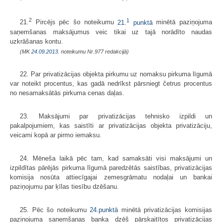
2
1
21.
Pircējs pēc šo noteikumu
21.
punktā
minētā paziņojuma
saņemšanas maksājumus veic tikai uz tajā norādīto naudas
uzkrāšanas kontu.
(MK
24.09.2013.
noteikumu Nr.977 redakcijā)
22. Par privatizācijas objekta pirkumu uz nomaksu pirkuma līgumā
var noteikt procentus, kas gadā nedrīkst pārsniegt četrus procentus
no nesamaksātās pirkuma cenas daļas.
23. Maksājumi par privatizācijas tehnisko izpildi un
pakalpojumiem, kas saistīti ar privatizācijas objekta privatizāciju,
veicami kopā ar pirmo iemaksu.
24. Mēneša laikā pēc tam, kad samaksāti visi maksājumi un
izpildītas pārējās pirkuma līgumā paredzētās saistības, privatizācijas
komisija nosūta attiecīgajai zemesgrāmatu nodaļai un bankai
paziņojumu par ķīlas tiesību dzēšanu.
25. Pēc šo noteikumu
24.punktā
minētā privatizācijas komisijas
paziņojuma saņemšanas banka dzēš pārskaitītos privatizācijas