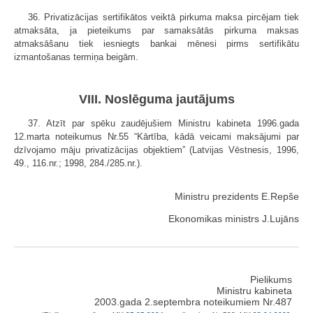
36. Privatizācijas sertifikātos veiktā pirkuma maksa pircējam tiek
atmaksāta, ja pieteikums par samaksātās pirkuma maksas
atmaksāšanu tiek iesniegts bankai mēnesi pirms sertifikātu
izmantošanas termiņa beigām.
VIII. Noslēguma jautājums
37. Atzīt par spēku zaudējušiem Ministru kabineta 1996.gada
12.marta noteikumus Nr.55 “Kārtība, kādā veicami maksājumi par
dzīvojamo māju privatizācijas objektiem” (Latvijas Vēstnesis, 1996,
49., 116.nr.; 1998, 284./285.nr.).
Ministru prezidents E.Repše
Ekonomikas ministrs J.Lujāns
Pielikums
Ministru kabineta
2003.gada 2.septembra noteikumiem Nr.487