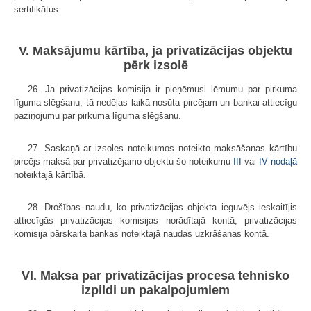
sertifikātus.
V. Maksājumu kārtība, ja privatizācijas objektu
pērk izsolē
26. Ja privatizācijas komisija ir pieņēmusi lēmumu par pirkuma
līguma slēgšanu, tā nedēļas laikā nosūta pircējam un bankai attiecīgu
paziņojumu par pirkuma līguma slēgšanu.
27. Saskaņā ar izsoles noteikumos noteikto maksāšanas kārtību
pircējs maksā par privatizējamo objektu šo noteikumu
III
vai
IV nodaļā
noteiktajā kārtībā.
28. Drošības naudu, ko privatizācijas objekta ieguvējs ieskaitījis
attiecīgās privatizācijas komisijas norādītajā kontā, privatizācijas
komisija pārskaita bankas noteiktajā naudas uzkrāšanas kontā.
VI. Maksa par privatizācijas procesa tehnisko
izpildi un pakalpojumiem