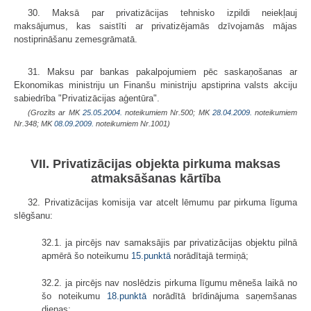
30. Maksā par privatizācijas tehnisko izpildi neiekļauj
maksājumus, kas saistīti ar privatizējamās dzīvojamās mājas
nostiprināšanu zemesgrāmatā.
31. Maksu par bankas pakalpojumiem pēc saskaņošanas ar
Ekonomikas ministriju un Finanšu ministriju apstiprina valsts akciju
sabiedrība "Privatizācijas aģentūra".
(Grozīts ar MK
25.05.2004.
noteikumiem Nr.500; MK
28.04.2009.
noteikumiem
Nr.348; MK
08.09.2009.
noteikumiem Nr.1001)
VII. Privatizācijas objekta pirkuma maksas
atmaksāšanas kārtība
32. Privatizācijas komisija var atcelt lēmumu par pirkuma līguma
slēgšanu:
32.1. ja pircējs nav samaksājis par privatizācijas objektu pilnā
apmērā šo noteikumu
15.punktā
norādītajā termiņā;
32.2. ja pircējs nav noslēdzis pirkuma līgumu mēneša laikā no
šo noteikumu
18.punktā
norādītā brīdinājuma saņemšanas
dienas;