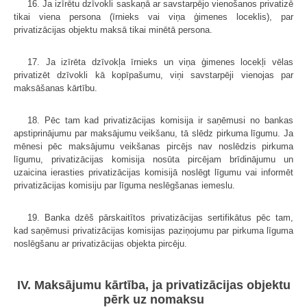
16. Ja izīrētu dzīvokli saskaņā ar savstarpējo vienošanos privatizē
tikai viena persona (īrnieks vai viņa ģimenes loceklis), par
privatizācijas objektu maksā tikai minētā persona.
17. Ja izīrēta dzīvokļa īrnieks un viņa ģimenes locekļi vēlas
privatizēt dzīvokli kā kopīpašumu, viņi savstarpēji vienojas par
maksāšanas kārtību.
18. Pēc tam kad privatizācijas komisija ir saņēmusi no bankas
apstiprinājumu par maksājumu veikšanu, tā slēdz pirkuma līgumu. Ja
mēnesi pēc maksājumu veikšanas pircējs nav noslēdzis pirkuma
līgumu, privatizācijas komisija nosūta pircējam brīdinājumu un
uzaicina ierasties privatizācijas komisijā noslēgt līgumu vai informēt
privatizācijas komisiju par līguma neslēgšanas iemeslu.
19. Banka dzēš pārskaitītos privatizācijas sertifikātus pēc tam,
kad saņēmusi privatizācijas komisijas paziņojumu par pirkuma līguma
noslēgšanu ar privatizācijas objekta pircēju.
IV. Maksājumu kārtība, ja privatizācijas objektu
pērk uz nomaksu