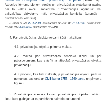
pašvaldību dzīvojamo māju privatizāciju
”
45.panta
piekto daļu.
Attiecīgo lēmumu pieņem pircējs un privatizācijas pieteikumā paziņo
par to valsts akciju sabiedrībai "Privatizācijas aģentūra" vai
pašvaldības dzīvojamo māju privatizācijas komisijai (turpmāk –
privatizācijas komisija).
(Grozīts ar MK
25.05.2004.
noteikumiem Nr.500; MK
28.04.2009.
noteikumiem
Nr.348; MK
08.09.2009.
noteikumiem Nr.1001)
4. Par privatizācijas objektu veicami šādi maksājumi:
4.1. privatizācijas objekta pirkuma maksa;
4.2. maksa par privatizācijas tehnisko izpildi un par
pakalpojumiem, kas saistīti ar attiecīgā privatizācijas objekta
privatizāciju;
4.3. procenti, kas tiek maksāti, ja privatizācijas objektu pērk uz
nomaksu, saskaņā ar
Civillikuma
1753.
–
1769.pantu
un pirkuma
līgumu.
5. Privatizācijas komisija katram privatizācijas objektam iekārto
lietu, kurā glabājas ar tā pārdošanu saistītie dokumenti.