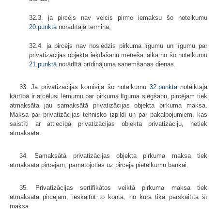
32.3. ja pircējs nav veicis pirmo iemaksu šo noteikumu
20.punktā
norādītajā termiņā;
32.4. ja pircējs nav noslēdzis pirkuma līgumu un līgumu par
privatizācijas objekta ieķīlāšanu mēneša laikā no šo noteikumu
21.punktā
norādītā brīdinājuma saņemšanas dienas.
33. Ja privatizācijas komisija šo noteikumu
32.punktā
noteiktajā
kārtībā ir atcēlusi lēmumu par pirkuma līguma slēgšanu, pircējam tiek
atmaksāta jau samaksātā privatizācijas objekta pirkuma maksa.
Maksa par privatizācijas tehnisko izpildi un par pakalpojumiem, kas
saistīti ar attiecīgā privatizācijas objekta privatizāciju, netiek
atmaksāta.
34. Samaksātā privatizācijas objekta pirkuma maksa tiek
atmaksāta pircējam, pamatojoties uz pircēja pieteikumu bankai.
35. Privatizācijas sertifikātos veiktā pirkuma maksa tiek
atmaksāta pircējam, ieskaitot to kontā, no kura tika pārskaitīta šī
maksa.