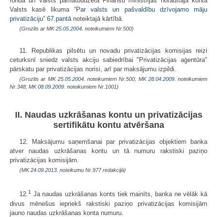
fondā un valsts pamatbudžetā Finanšu ministrijas norādītajā kontā
Valsts kasē likuma “
Par valsts un pašvaldību dzīvojamo māju
privatizāciju
”
67.pantā
noteiktajā kārtībā.
(Grozīts ar MK
25.05.2004.
noteikumiem Nr.500)
11. Republikas pilsētu un novadu privatizācijas komisijas reizi
ceturksnī sniedz valsts akciju sabiedrībai "Privatizācijas aģentūra"
pārskatu par privatizācijas norisi, arī par maksājumu izpildi.
(Grozīts ar MK
25.05.2004.
noteikumiem Nr.500; MK
28.04.2009.
noteikumiem
Nr.348; MK
08.09.2009.
noteikumiem Nr.1001)
II. Naudas uzkrāšanas kontu un privatizācijas
sertifikātu kontu atvēršana
12. Maksājumu saņemšanai par privatizācijas objektiem banka
atver naudas uzkrāšanas kontu un tā numuru rakstiski paziņo
privatizācijas komisijām.
(MK
24.09.2013.
noteikumu Nr.977 redakcijā)
1
12.
Ja naudas uzkrāšanas konts tiek mainīts, banka ne vēlāk kā
divus mēnešus iepriekš rakstiski paziņo privatizācijas komisijām
jauno naudas uzkrāšanas konta numuru.