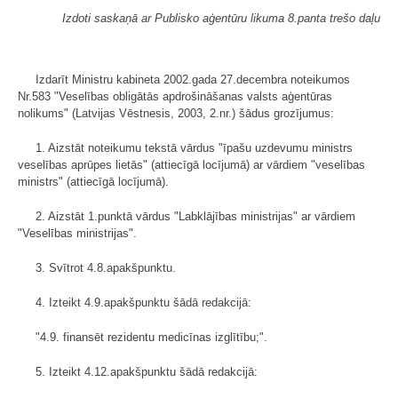
Izdoti saskaņā ar Publisko aģentūru likuma 8.panta trešo daļu
Izdarīt Ministru kabineta 2002.gada 27.decembra noteikumos
Nr.583 "Veselības obligātās apdrošināšanas valsts aģentūras
nolikums" (Latvijas Vēstnesis, 2003, 2.nr.) šādus grozījumus:
1. Aizstāt noteikumu tekstā vārdus "īpašu uzdevumu ministrs
veselības aprūpes lietās" (attiecīgā locījumā) ar vārdiem "veselības
ministrs" (attiecīgā locījumā).
2. Aizstāt 1.punktā vārdus "Labklājības ministrijas" ar vārdiem
"Veselības ministrijas".
3. Svītrot 4.8.apakšpunktu.
4. Izteikt 4.9.apakšpunktu šādā redakcijā:
"4.9. finansēt rezidentu medicīnas izglītību;".
5. Izteikt 4.12.apakšpunktu šādā redakcijā: