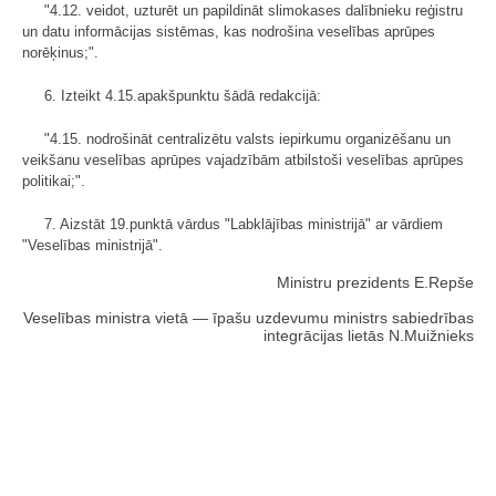
"4.12. veidot, uzturēt un papildināt slimokases dalībnieku reģistru
un datu informācijas sistēmas, kas nodrošina veselības aprūpes
norēķinus;".
6. Izteikt 4.15.apakšpunktu šādā redakcijā:
"4.15. nodrošināt centralizētu valsts iepirkumu organizēšanu un
veikšanu veselības aprūpes vajadzībām atbilstoši veselības aprūpes
politikai;".
7. Aizstāt 19.punktā vārdus "Labklājības ministrijā" ar vārdiem
"Veselības ministrijā".
Ministru prezidents E.Repše
Veselības ministra vietā — īpašu uzdevumu ministrs sabiedrības
integrācijas lietās N.Muižnieks