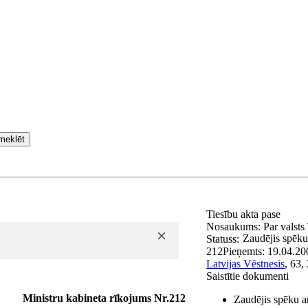
meklēt
Tiesību akta pase
Nosaukums:
Par valsts
Zaudējis spēku
Statuss:
212
Pieņemts:
19.04.20
Latvijas Vēstnesis
, 63,
Saistītie dokumenti
Ministru kabineta rīkojums Nr.212
Zaudējis spēku a