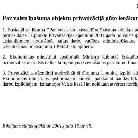
Par valsts īpašuma objektu privatizācijā gūto ienāku
1. Saskaņā ar likuma "Par valsts un pašvaldību īpašuma objektu pri
pirmās daļas 17.punktu Privatizācijas aģentūrai 2001.gadā no valsts 
atskaitījumiem nodrošināt naftas darbu vadības, administrēšanas,
izveidošanas finansējumu 139440 latu apmērā.
2. Ekonomikas ministrijai apstiprināt Ministru kabinetā izskatīt
uzraudzības un valsts naftas kompānijas izveidošanas pasākumu finan
3. Privatizācijas aģentūrai nodrošināt šī rīkojuma 1.punkta izpildi atb
Ekonomikas ministrijas apstiprinātām tāmēm, pārskaitot naudas līd
darbu izpildītājam, izmantojot Valsts kasē šim nolūkam atvērtos norēķ
Rīkojums stājas spēkā ar 2001.gada 19.aprīli.