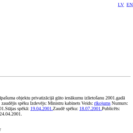
LV
EN
 īpašuma objektu privatizācijā gūto ienākumu izlietošanu 2001.gadā
zaudējis spēku
Izdevējs:
Ministru kabinets
Veids:
rīkojums
Numurs:
01.
Stājas spēkā:
19.04.2001.
Zaudē spēku:
18.07.2001.
Publicēts:
 24.04.2001.
r