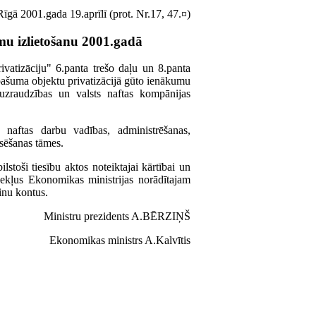
Rīgā 2001.gada 19.aprīlī (prot. Nr.17, 47.¤)
mu izlietošanu 2001.gadā
vatizāciju" 6.panta trešo daļu un 8.panta
īpašuma objektu privatizācijā gūto ienākumu
 uzraudzības un valsts naftas kompānijas
o naftas darbu vadības, administrēšanas,
sēšanas tāmes.
ilstoši tiesību aktos noteiktajai kārtībai un
zekļus Ekonomikas ministrijas norādītajam
inu kontus.
Ministru prezidents A.BĒRZIŅŠ
Ekonomikas ministrs A.Kalvītis