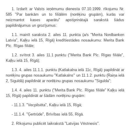
1. Izdarīt ar Valsts ieņēmumu dienesta 07.10.1999. rīkojumu Nr.
585 "Par bankām un to filiālēm (norēķinu grupām), kurās var
neizmantot kases aparātu" apstiprinātajā sarakstā šādus
papildinājumus un grozījumus:
1.1. mainīt saraksta 2. ailes 11. punkta (a/s "Merita Nordbanken
Latvia", Kaļķu ielā 15, Rīgā) kredītiestādes nosaukumu: Merita Bank
Plc. Rīgas filiāle;
1.2. svītrot 3. ailes 11.1 punktu ("Merita Bank Plc. Rīgas filiāle",
Kaļķu ielā 15, Rīgā);
1.3. 4. ailes 11.1.1. punktu (Katlakalna ielā 11c, Rīgā) papildināt ar
norēķinu grupas nosaukumu "Katlakalns" un 11.1.2. punktu (Raiņa ielā
2, Siguldā) papildināt ar norēķinu grupas nosaukumu "Sigulda";
1.4. 4. ailes 11. punktu ("Merita Bank Plc. Rīgas filiāle" Kaļķu ielā
15, Rīgā) papildināt ar šādām norēķinu grupām:
- 11.1.3. "Vecpilsēta", Kaļķu ielā 15, Rīgā;
- 11.1.4. "Ģertrūde", Brīvības ielā 55, Rīgā.
2. Rīkojumu publicēt laikrakstā "Latvijas Vēstnesis".