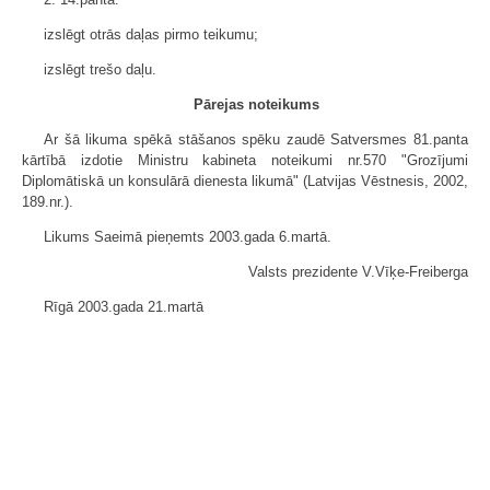
izslēgt otrās daļas pirmo teikumu;
izslēgt trešo daļu.
Pārejas noteikums
Ar šā likuma spēkā stāšanos spēku zaudē Satversmes 81.panta
kārtībā izdotie Ministru kabineta noteikumi nr.570 "Grozījumi
Diplomātiskā un konsulārā dienesta likumā" (Latvijas Vēstnesis, 2002,
189.nr.).
Likums Saeimā pieņemts 2003.gada 6.martā.
Valsts prezidente V.Vīķe-Freiberga
Rīgā 2003.gada 21.martā