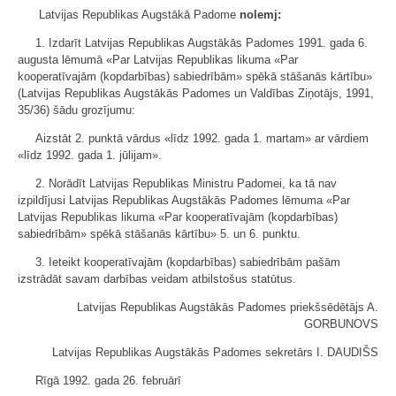
Latvijas Republikas Augstākā Padome
nolemj:
1. Izdarīt Latvijas Republikas Augstākās Padomes 1991. gada 6.
augusta lēmumā «Par Latvijas Republikas likuma «Par
kooperatīvajām (kopdarbības) sabiedrībām» spēkā stāšanās kārtību»
(Latvijas Republikas Augstākās Padomes un Valdības Ziņotājs, 1991,
35/36) šādu grozījumu:
Aizstāt 2. punktā vārdus «līdz 1992. gada 1. martam» ar vārdiem
«līdz 1992. gada 1. jūlijam».
2. Norādīt Latvijas Republikas Ministru Padomei, ka tā nav
izpildījusi Latvijas Republikas Augstākās Padomes lēmuma «Par
Latvijas Republikas likuma «Par kooperatīvajām (kopdarbības)
sabiedrībām» spēkā stāšanās kārtību» 5. un 6. punktu.
3. Ieteikt kooperatīvajām (kopdarbības) sabiedrībām pašām
izstrādāt savam darbības veidam atbilstošus statūtus.
Latvijas Republikas Augstākās Padomes priekšsēdētājs A.
GORBUNOVS
Latvijas Republikas Augstākās Padomes sekretārs I. DAUDIŠS
Rīgā 1992. gada 26. februārī