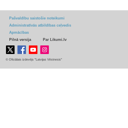
Pašvaldību saistošie noteikumi
Administratīvās atbildības ceļvedis
Apmācības
Pilnā versija
Par Likumi.lv
© Oficiālais izdevējs "Latvijas Vēstnesis"