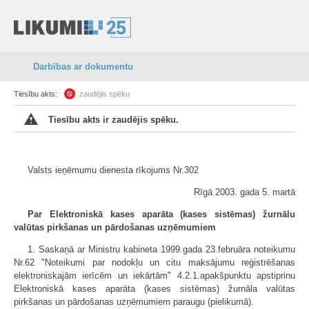
Darbības ar dokumentu
Tiesību akts:
zaudējis spēku
Tiesību akts ir zaudējis spēku.
Valsts ieņēmumu dienesta rīkojums Nr.302
Rīgā 2003. gada 5. martā
Par Elektroniskā kases aparāta (kases sistēmas) žurnālu
valūtas pirkšanas un pārdošanas uzņēmumiem
1. Saskaņā ar Ministru kabineta 1999.gada 23.februāra noteikumu
Nr.62 "Noteikumi par nodokļu un citu maksājumu reģistrēšanas
elektroniskajām ierīcēm un iekārtām" 4.2.1.apakšpunktu apstiprinu
Elektroniskā kases aparāta (kases sistēmas) žurnāla valūtas
pirkšanas un pārdošanas uzņēmumiem paraugu (pielikumā).