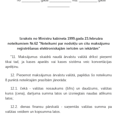
no __________.gada ____________ līdz __________.gada
____________
Izraksts no Ministru kabineta 1999.gada 23.februāra
noteikumiem Nr.62 "Noteikumi par nodokļu un citu maksājumu
reģistrēšanas elektroniskajām ierīcēm un iekārtām"
"11. Maksājumus skaidrā naudā ārvalstu valūtā drīkst pieņemt
tikai tad, ja kases aparāts vai kases sistēma veic konvertācijas
aprēķinu.
12. Pieņemot maksājumus ārvalstu valūtā, papildus šo noteikumu
8.punktā noteiktajām prasībām jānorāda:
12.1. čekā - valūtas nosaukums (šifrs) un daudzums, valūtas
kurss (cena), darījuma summa latos un izsniegtais naudas atlikums
latos;
12.2. dienas finansu pārskatā - saņemtās valūtas summa pa
valūtas veidiem un kopsumma latos.