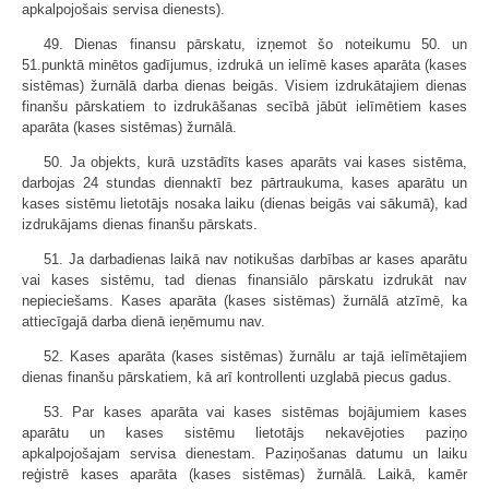
apkalpojošais servisa dienests).
49. Dienas finansu pārskatu, izņemot šo noteikumu 50. un
51.punktā minētos gadījumus, izdrukā un ielīmē kases aparāta (kases
sistēmas) žurnālā darba dienas beigās. Visiem izdrukātajiem dienas
finanšu pārskatiem to izdrukāšanas secībā jābūt ielīmētiem kases
aparāta (kases sistēmas) žurnālā.
50. Ja objekts, kurā uzstādīts kases aparāts vai kases sistēma,
darbojas 24 stundas diennaktī bez pārtraukuma, kases aparātu un
kases sistēmu lietotājs nosaka laiku (dienas beigās vai sākumā), kad
izdrukājams dienas finanšu pārskats.
51. Ja darbadienas laikā nav notikušas darbības ar kases aparātu
vai kases sistēmu, tad dienas finansiālo pārskatu izdrukāt nav
nepieciešams. Kases aparāta (kases sistēmas) žurnālā atzīmē, ka
attiecīgajā darba dienā ieņēmumu nav.
52. Kases aparāta (kases sistēmas) žurnālu ar tajā ielīmētajiem
dienas finanšu pārskatiem, kā arī kontrollenti uzglabā piecus gadus.
53. Par kases aparāta vai kases sistēmas bojājumiem kases
aparātu un kases sistēmu lietotājs nekavējoties paziņo
apkalpojošajam servisa dienestam. Paziņošanas datumu un laiku
reģistrē kases aparāta (kases sistēmas) žurnālā. Laikā, kamēr