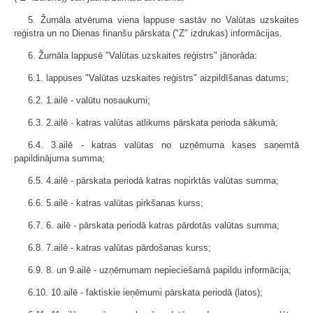
5. Žurnāla atvēruma viena lappuse sastāv no Valūtas uzskaites
reģistra un no Dienas finanšu pārskata ("Z" izdrukas) informācijas.
6. Žurnāla lappusē "Valūtas uzskaites reģistrs" jānorāda:
6.1. lappuses "Valūtas uzskaites reģistrs" aizpildīšanas datums;
6.2. 1.ailē - valūtu nosaukumi;
6.3. 2.ailē - katras valūtas atlikums pārskata perioda sākumā;
6.4. 3.ailē - katras valūtas no uzņēmuma kases saņemtā
papildinājuma summa;
6.5. 4.ailē - pārskata periodā katras nopirktās valūtas summa;
6.6. 5.ailē - katras valūtas pirkšanas kurss;
6.7. 6. ailē - pārskata periodā katras pārdotās valūtas summa;
6.8. 7.ailē - katras valūtas pārdošanas kurss;
6.9. 8. un 9.ailē - uzņēmumam nepieciešamā papildu informācija;
6.10. 10.ailē - faktiskie ieņēmumi pārskata periodā (latos);