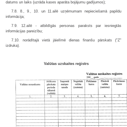
datums un laiks (uzrāda kases aparāta bojājumu gadījumos);
7.8. 8., 9., 10. un 11.ailē uzņēmumam nepieciešamā papildu
informācija;
7.9. 12.ailē - atbildīgās personas paraksts par iesniegtās
informācijas pareizību;
7.10. norādītajā vietā jāielīmē dienas finanšu pārskats ("Z"
izdruka).
Valūtas uzskaites reģistrs