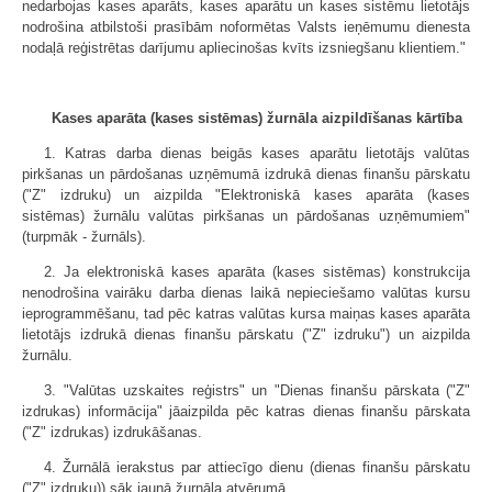
nedarbojas kases aparāts, kases aparātu un kases sistēmu lietotājs
nodrošina atbilstoši prasībām noformētas Valsts ieņēmumu dienesta
nodaļā reģistrētas darījumu apliecinošas kvīts izsniegšanu klientiem."
Kases aparāta (kases sistēmas) žurnāla aizpildīšanas kārtība
1. Katras darba dienas beigās kases aparātu lietotājs valūtas
pirkšanas un pārdošanas uzņēmumā izdrukā dienas finanšu pārskatu
("Z" izdruku) un aizpilda "Elektroniskā kases aparāta (kases
sistēmas) žurnālu valūtas pirkšanas un pārdošanas uzņēmumiem"
(turpmāk - žurnāls).
2. Ja elektroniskā kases aparāta (kases sistēmas) konstrukcija
nenodrošina vairāku darba dienas laikā nepieciešamo valūtas kursu
ieprogrammēšanu, tad pēc katras valūtas kursa maiņas kases aparāta
lietotājs izdrukā dienas finanšu pārskatu ("Z" izdruku") un aizpilda
žurnālu.
3. "Valūtas uzskaites reģistrs" un "Dienas finanšu pārskata ("Z"
izdrukas) informācija" jāaizpilda pēc katras dienas finanšu pārskata
("Z" izdrukas) izdrukāšanas.
4. Žurnālā ierakstus par attiecīgo dienu (dienas finanšu pārskatu
("Z" izdruku)) sāk jaunā žurnāla atvērumā.