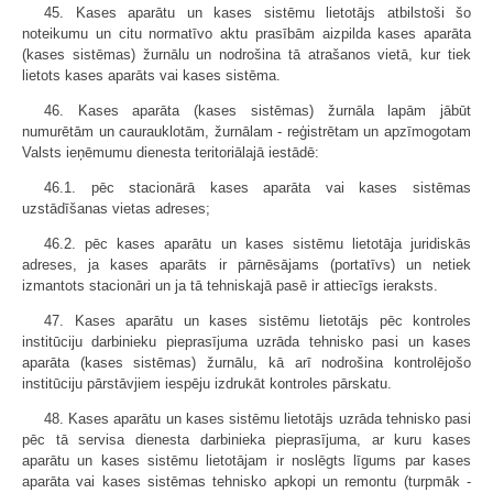
45. Kases aparātu un kases sistēmu lietotājs atbilstoši šo
noteikumu un citu normatīvo aktu prasībām aizpilda kases aparāta
(kases sistēmas) žurnālu un nodrošina tā atrašanos vietā, kur tiek
lietots kases aparāts vai kases sistēma.
46. Kases aparāta (kases sistēmas) žurnāla lapām jābūt
numurētām un caurauklotām, žurnālam - reģistrētam un apzīmogotam
Valsts ieņēmumu dienesta teritoriālajā iestādē:
46.1. pēc stacionārā kases aparāta vai kases sistēmas
uzstādīšanas vietas adreses;
46.2. pēc kases aparātu un kases sistēmu lietotāja juridiskās
adreses, ja kases aparāts ir pārnēsājams (portatīvs) un netiek
izmantots stacionāri un ja tā tehniskajā pasē ir attiecīgs ieraksts.
47. Kases aparātu un kases sistēmu lietotājs pēc kontroles
institūciju darbinieku pieprasījuma uzrāda tehnisko pasi un kases
aparāta (kases sistēmas) žurnālu, kā arī nodrošina kontrolējošo
institūciju pārstāvjiem iespēju izdrukāt kontroles pārskatu.
48. Kases aparātu un kases sistēmu lietotājs uzrāda tehnisko pasi
pēc tā servisa dienesta darbinieka pieprasījuma, ar kuru kases
aparātu un kases sistēmu lietotājam ir noslēgts līgums par kases
aparāta vai kases sistēmas tehnisko apkopi un remontu (turpmāk -