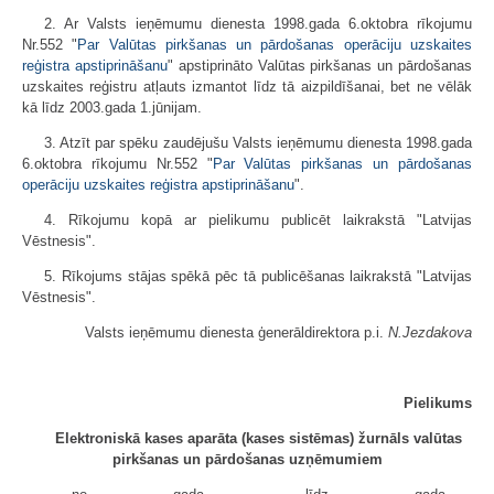
2. Ar Valsts ieņēmumu dienesta 1998.gada 6.oktobra rīkojumu
Nr.552 "
Par Valūtas pirkšanas un pārdošanas operāciju uzskaites
reģistra apstiprināšanu
" apstiprināto Valūtas pirkšanas un pārdošanas
uzskaites reģistru atļauts izmantot līdz tā aizpildīšanai, bet ne vēlāk
kā līdz 2003.gada 1.jūnijam.
3. Atzīt par spēku zaudējušu Valsts ieņēmumu dienesta 1998.gada
6.oktobra rīkojumu Nr.552 "
Par Valūtas pirkšanas un pārdošanas
operāciju uzskaites reģistra apstiprināšanu
".
4. Rīkojumu kopā ar pielikumu publicēt laikrakstā "Latvijas
Vēstnesis".
5. Rīkojums stājas spēkā pēc tā publicēšanas laikrakstā "Latvijas
Vēstnesis".
Valsts ieņēmumu dienesta ģenerāldirektora p.i.
N.Jezdakova
Pielikums
Elektroniskā kases aparāta (kases sistēmas) žurnāls valūtas
pirkšanas un pārdošanas uzņēmumiem