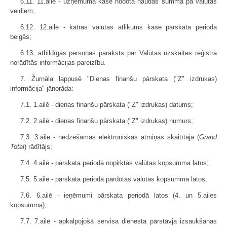
6.11. 11.ailē - uzņēmuma kasē nodotā naudas summa pa valūtas
veidiem;
6.12. 12.ailē - katras valūtas atlikums kasē pārskata perioda
beigās;
6.13. atbildīgās personas paraksts par Valūtas uzskaites reģistrā
norādītās informācijas pareizību.
7. Žurnāla lappusē "Dienas finanšu pārskata ("Z" izdrukas)
informācija" jānorāda:
7.1. 1.ailē - dienas finanšu pārskata ("Z" izdrukas) datums;
7.2. 2.ailē - dienas finanšu pārskata ("Z" izdrukas) numurs;
7.3. 3.ailē - nedzēšamās elektroniskās atmiņas skaitītāja (
Grand
Total
) rādītājs;
7.4. 4.ailē - pārskata periodā nopirktās valūtas kopsumma latos;
7.5. 5.ailē - pārskata periodā pārdotās valūtas kopsumma latos;
7.6. 6.ailē
-
ieņēmumi pārskata periodā latos (4. un 5.ailes
kopsumma);
7.7. 7.ailē - apkalpojošā servisa dienesta pārstāvja izsaukšanas