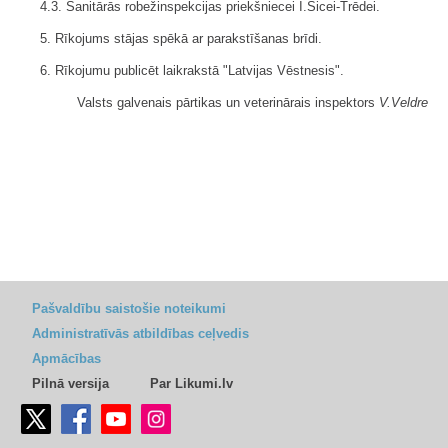
4.3. Sanitārās robežinspekcijas priekšniecei I.Šicei-Trēdei.
5. Rīkojums stājas spēkā ar parakstīšanas brīdi.
6. Rīkojumu publicēt laikrakstā "Latvijas Vēstnesis".
Valsts galvenais pārtikas un veterinārais inspektors
V.Veldre
Pašvaldību saistošie noteikumi
Administratīvās atbildības ceļvedis
Apmācības
Pilnā versija
Par Likumi.lv