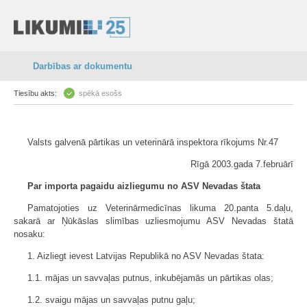
Darbības ar dokumentu
Tiesību akts:
spēkā esošs
Valsts galvenā pārtikas un veterinārā inspektora rīkojums Nr.47
Rīgā 2003.gada 7.februārī
Par importa pagaidu aizliegumu no ASV Nevadas štata
Pamatojoties uz Veterinārmedicīnas likuma 20.panta 5.daļu,
sakarā ar Ņūkāslas slimības uzliesmojumu ASV Nevadas štatā
nosaku:
1. Aizliegt ievest Latvijas Republikā no ASV Nevadas štata:
1.1. mājas un savvaļas putnus, inkubējamās un pārtikas olas;
1.2. svaigu mājas un savvaļas putnu gaļu;