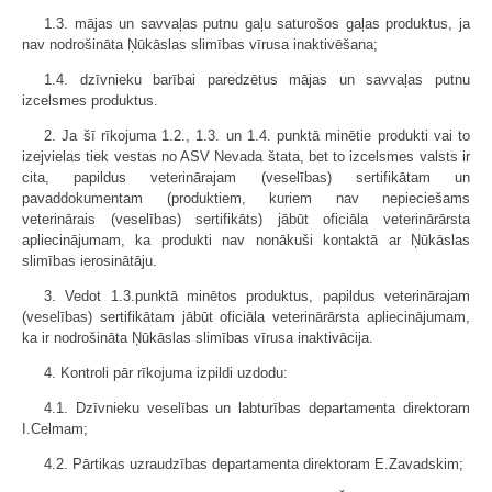
1.3. mājas un savvaļas putnu gaļu saturošos gaļas produktus, ja
nav nodrošināta Ņūkāslas slimības vīrusa inaktivēšana;
1.4. dzīvnieku barībai paredzētus mājas un savvaļas putnu
izcelsmes produktus.
2. Ja šī rīkojuma 1.2., 1.3. un 1.4. punktā minētie produkti vai to
izejvielas tiek vestas no ASV Nevada štata, bet to izcelsmes valsts ir
cita, papildus veterinārajam (veselības) sertifikātam un
pavaddokumentam (produktiem, kuriem nav nepieciešams
veterinārais (veselības) sertifikāts) jābūt oficiāla veterinārārsta
apliecinājumam, ka produkti nav nonākuši kontaktā ar Ņūkāslas
slimības ierosinātāju.
3. Vedot 1.3.punktā minētos produktus, papildus veterinārajam
(veselības) sertifikātam jābūt oficiāla veterinārārsta apliecinājumam,
ka ir nodrošināta Ņūkāslas slimības vīrusa inaktivācija.
4. Kontroli pār rīkojuma izpildi uzdodu:
4.1. Dzīvnieku veselības un labturības departamenta direktoram
I.Celmam;
4.2. Pārtikas uzraudzības departamenta direktoram E.Zavadskim;