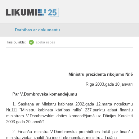
Darbības ar dokumentu
Tiesību akts:
spēkā esošs
Ministru prezidenta rīkojums Nr.6
Rīgā 2003.gada 10.janvārī
Par V.Dombrovska komandējumu
1. Saskaņā ar Ministru kabineta 2002.gada 12.marta noteikumu
Nr.111 "Ministru kabineta kārtības rullis" 237.punktu atļaut finanšu
ministram V.Dombrovskim doties komandējumā uz Dānijas Karalisti
2003.gada 20.janvārī.
2. Finanšu ministra V.Dombrovska prombūtnes laikā par finanšu
ministra vietas izpildītāju iecelt ekonomikas ministru J.Lujānu.