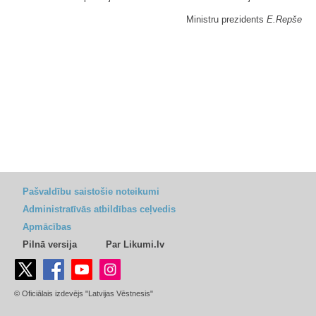
Ministru prezidents
E.Repše
Pašvaldību saistošie noteikumi
Administratīvās atbildības ceļvedis
Apmācības
Pilnā versija
Par Likumi.lv
© Oficiālais izdevējs "Latvijas Vēstnesis"