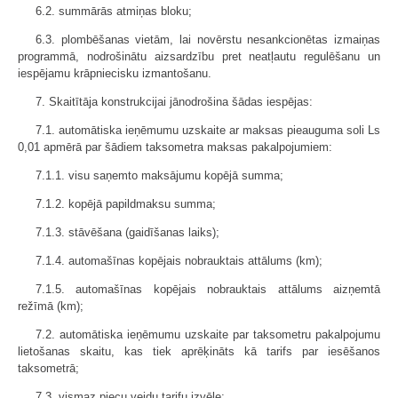
6.2. summārās atmiņas bloku;
6.3. plombēšanas vietām, lai novērstu nesankcionētas izmaiņas
programmā, nodrošinātu aizsardzību pret neatļautu regulēšanu un
iespējamu krāpniecisku izmantošanu.
7. Skaitītāja konstrukcijai jānodrošina šādas iespējas:
7.1. automātiska ieņēmumu uzskaite ar maksas pieauguma soli Ls
0,01 apmērā par šādiem taksometra maksas pakalpojumiem:
7.1.1. visu saņemto maksājumu kopējā summa;
7.1.2. kopējā papildmaksu summa;
7.1.3. stāvēšana (gaidīšanas laiks);
7.1.4. automašīnas kopējais nobrauktais attālums (km);
7.1.5. automašīnas kopējais nobrauktais attālums aizņemtā
režīmā (km);
7.2. automātiska ieņēmumu uzskaite par taksometru pakalpojumu
lietošanas skaitu, kas tiek aprēķināts kā tarifs par iesēšanos
taksometrā;
7.3. vismaz piecu veidu tarifu izvēle;