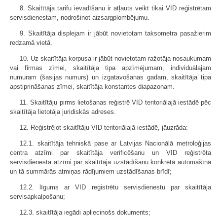
8. Skaitītāja tarifu ievadīšanu ir atļauts veikt tikai VID reģistrētam
servisdienestam, nodrošinot aizsargplombējumu.
9. Skaitītāja displejam ir jābūt novietotam taksometra pasažierim
redzamā vietā.
10. Uz skaitītāja korpusa ir jābūt novietotam ražotāja nosaukumam
vai firmas zīmei, skaitītāja tipa apzīmējumam, individuālajam
numuram (šasijas numurs) un izgatavošanas gadam, skaitītāja tipa
apstiprināšanas zīmei, skaitītāja konstantes diapazonam.
11. Skaitītāju pirms lietošanas reģistrē VID teritoriālajā iestādē pēc
skaitītāja lietotāja juridiskās adreses.
12. Reģistrējot skaitītāju VID teritoriālajā iestādē, jāuzrāda:
12.1. skaitītāja tehniskā pase ar Latvijas Nacionālā metroloģijas
centra atzīmi par skaitītāja verificēšanu un VID reģistrēta
servisdienesta atzīmi par skaitītāja uzstādīšanu konkrētā automašīnā
un tā summārās atmiņas rādījumiem uzstādīšanas brīdī;
12.2. līgums ar VID reģistrētu servisdienestu par skaitītāja
servisapkalpošanu;
12.3. skaitītāja iegādi apliecinošs dokuments;