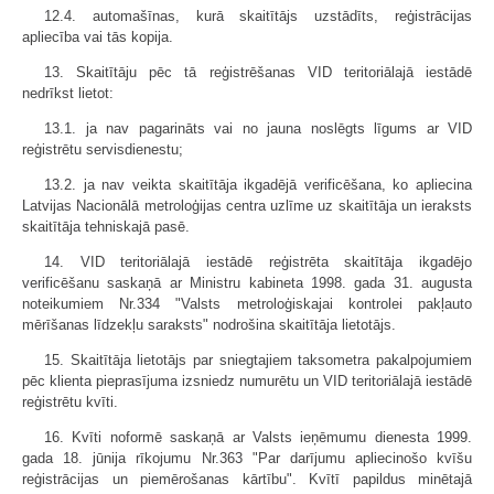
12.4. automašīnas, kurā skaitītājs uzstādīts, reģistrācijas
apliecība vai tās kopija.
13. Skaitītāju pēc tā reģistrēšanas VID teritoriālajā iestādē
nedrīkst lietot:
13.1. ja nav pagarināts vai no jauna noslēgts līgums ar VID
reģistrētu servisdienestu;
13.2. ja nav veikta skaitītāja ikgadējā verificēšana, ko apliecina
Latvijas Nacionālā metroloģijas centra uzlīme uz skaitītāja un ieraksts
skaitītāja tehniskajā pasē.
14. VID teritoriālajā iestādē reģistrēta skaitītāja ikgadējo
verificēšanu saskaņā ar Ministru kabineta 1998. gada 31. augusta
noteikumiem Nr.334 "Valsts metroloģiskajai kontrolei pakļauto
mērīšanas līdzekļu saraksts" nodrošina skaitītāja lietotājs.
15. Skaitītāja lietotājs par sniegtajiem taksometra pakalpojumiem
pēc klienta pieprasījuma izsniedz numurētu un VID teritoriālajā iestādē
reģistrētu kvīti.
16. Kvīti noformē saskaņā ar Valsts ieņēmumu dienesta 1999.
gada 18. jūnija rīkojumu Nr.363 "Par darījumu apliecinošo kvīšu
reģistrācijas un piemērošanas kārtību". Kvītī papildus minētajā