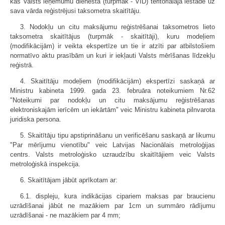
kas Valsts ieņēmumu dienesta (turpmāk - VID) teritoriālajā iestādē uz
sava vārda reģistrējusi taksometra skaitītāju.
3. Nodokļu un citu maksājumu reģistrēšanai taksometros lieto
taksometra skaitītājus (turpmāk - skaitītāji), kuru modeļiem
(modifikācijām) ir veikta ekspertīze un tie ir atzīti par atbilstošiem
normatīvo aktu prasībām un kuri ir iekļauti Valsts mērīšanas līdzekļu
reģistrā.
4. Skaitītāju modeļiem (modifikācijām) ekspertīzi saskaņā ar
Ministru kabineta 1999. gada 23. februāra noteikumiem Nr.62
"Noteikumi par nodokļu un citu maksājumu reģistrēšanas
elektroniskajām ierīcēm un iekārtām" veic Ministru kabineta pilnvarota
juridiska persona.
5. Skaitītāju tipu apstiprināšanu un verificēšanu saskaņā ar likumu
"Par mērījumu vienotību" veic Latvijas Nacionālais metroloģijas
centrs. Valsts metroloģisko uzraudzību skaitītājiem veic Valsts
metroloģiskā inspekcija.
6. Skaitītājam jābūt aprīkotam ar:
6.1. displeju, kura indikācijas cipariem maksas par braucienu
uzrādīšanai jābūt ne mazākiem par 1cm un summāro rādījumu
uzrādīšanai - ne mazākiem par 4 mm;