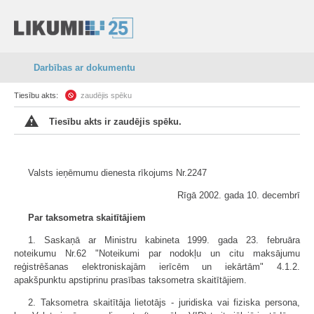
Darbības ar dokumentu
Tiesību akts:
zaudējis spēku
Tiesību akts ir zaudējis spēku.
Valsts ieņēmumu dienesta rīkojums Nr.2247
Rīgā 2002. gada 10. decembrī
Par taksometra skaitītājiem
1. Saskaņā ar Ministru kabineta 1999. gada 23. februāra
noteikumu Nr.62 "Noteikumi par nodokļu un citu maksājumu
reģistrēšanas elektroniskajām ierīcēm un iekārtām" 4.1.2.
apakšpunktu apstiprinu prasības taksometra skaitītājiem.
2. Taksometra skaitītāja lietotājs - juridiska vai fiziska persona,