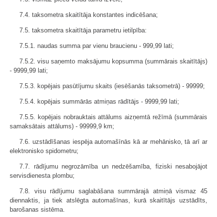
7.4. taksometra skaitītāja konstantes indicēšana;
7.5. taksometra skaitītāja parametru ietilpība:
7.5.1. naudas summa par vienu braucienu - 999,99 lati;
7.5.2. visu saņemto maksājumu kopsumma (summārais skaitītājs)
- 9999,99 lati;
7.5.3. kopējais pasūtījumu skaits (iesēšanās taksometrā) - 99999;
7.5.4. kopējais summārās atmiņas rādītājs - 9999,99 lati;
7.5.5. kopējais nobrauktais attālums aizņemtā režīmā (summārais
samaksātais attālums) - 99999,9 km;
7.6. uzstādīšanas iespēja automašīnās kā ar mehānisko, tā arī ar
elektronisko spidometru;
7.7. rādījumu negrozāmība un nedzēšamība, fiziski nesabojājot
servisdienesta plombu;
7.8. visu rādījumu saglabāšana summārajā atmiņā vismaz 45
diennaktis, ja tiek atslēgta automašīnas, kurā skaitītājs uzstādīts,
barošanas sistēma.