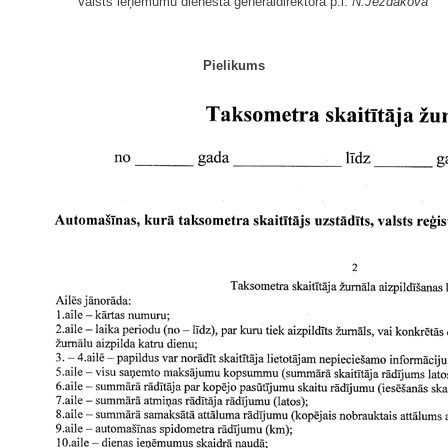
Valsts ieņēmumu dienesta ģenerāldirektora p.i.
N.Jezdakova
Pielikums