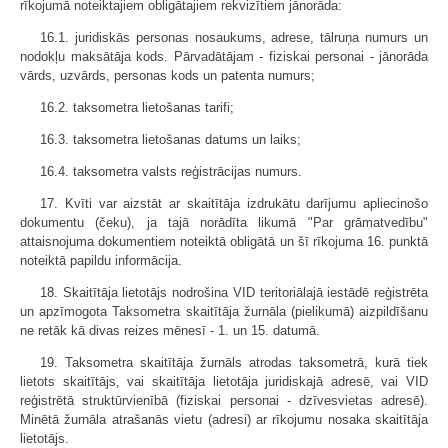
rīkojumā noteiktajiem obligātajiem rekvizītiem jānorāda:
16.1. juridiskās personas nosaukums, adrese, tālruņa numurs un
nodokļu maksātāja kods. Pārvadātājam - fiziskai personai - jānorāda
vārds, uzvārds, personas kods un patenta numurs;
16.2. taksometra lietošanas tarifi;
16.3. taksometra lietošanas datums un laiks;
16.4. taksometra valsts reģistrācijas numurs.
17. Kvīti var aizstāt ar skaitītāja izdrukātu darījumu apliecinošo
dokumentu (čeku), ja tajā norādīta likumā "Par grāmatvedību"
attaisnojuma dokumentiem noteiktā obligātā un šī rīkojuma 16. punktā
noteiktā papildu informācija.
18. Skaitītāja lietotājs nodrošina VID teritoriālajā iestādē reģistrēta
un apzīmogota Taksometra skaitītāja žurnāla (pielikumā) aizpildīšanu
ne retāk kā divas reizes mēnesī - 1. un 15. datumā.
19. Taksometra skaitītāja žurnāls atrodas taksometrā, kurā tiek
lietots skaitītājs, vai skaitītāja lietotāja juridiskajā adresē, vai VID
reģistrētā struktūrvienībā (fiziskai personai - dzīvesvietas adresē).
Minētā žurnāla atrašanās vietu (adresi) ar rīkojumu nosaka skaitītāja
lietotājs.