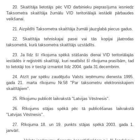
20. Skaitītāja lietotājs pēc VID darbinieku pieprasījuma iesniedz
Taksometra skaitītāja žurnālu VID teritoriālajā iestādē pārbaudes
veikšanai.
21. Aizpildīti Taksometra skaitītāja žurnāli jāuzglabā piecus gadus.
22. Skaitītāja tehniskajai pasei vai tās kopijai jāatrodas
taksometrā, kurā taksometra skaitītājs uzstādīts.
23. Ja līdz šī rīkojuma spēkā stāšanās dienai VID teritoriālajās
iestādēs ir reģistrēti skaitītāji, kuri neatbilst šī rīkojuma prasībām, tad
to lietotāji tos ir tiesīgi izmantot līdz 2004. gada 31.decembrim.
24. Atzīt par spēku zaudējušu Valsts ieņēmumu dienesta 1995.
gada 21. marta rīkojumu Nr.58 "Par taksometru elektroniskajiem
skaitītājiem".
25. Rīkojumu publicēt laikrakstā "Latvijas Vēstnesis".
26. Rīkojums stājas spēkā pēc tā publicēšanas laikrakstā
"Latvijas Vēstnesis".
27. Rīkojuma 18. un 19. punkts stājas spēkā 2003. gada 1.
janvārī.