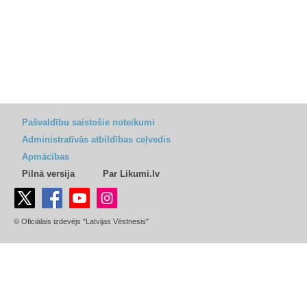
Pašvaldību saistošie noteikumi
Administratīvās atbildības ceļvedis
Apmācības
Pilnā versija
Par Likumi.lv
© Oficiālais izdevējs "Latvijas Vēstnesis"