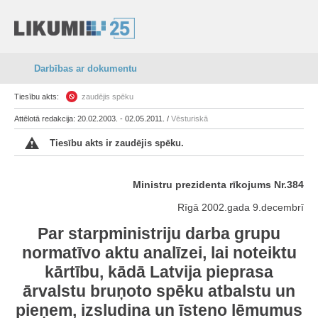
Darbības ar dokumentu
Tiesību akts:
zaudējis spēku
Attēlotā redakcija: 20.02.2003. - 02.05.2011. /
Vēsturiskā
Tiesību akts ir zaudējis spēku.
Ministru prezidenta rīkojums Nr.384
Rīgā 2002.gada 9.decembrī
Par starpministriju darba grupu
normatīvo aktu analīzei, lai noteiktu
kārtību, kādā Latvija pieprasa
ārvalstu bruņoto spēku atbalstu un
pieņem, izsludina un īsteno lēmumus