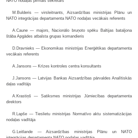
NATO nodaļas pirmais sekretārs
M.Bulderis — virsleitnants, Aizsardzības ministrijas Plānu un
NATO integrācijas departamenta NATO nodaļas vecākais referents
A.Caune — majors, Nacionālo bruņoto spēku Baltijas bataljona
štāba Apgādes atbalsta grupas komandieris
D.Dravnieks — Ekonomikas ministrijas Enerģētikas departamenta
vecākais referents
A.Jansons — Krīzes kontroles centra konsultants
J.Jansons — Latvijas Bankas Aizsardzības pārvaldes Analītiskās
daļas vadītājs
A.Krastiņš — Satiksmes ministrijas Jūrniecības departamenta
direktors
R.Lapše — Tieslietu ministrijas Normatīvo aktu sistematizācijas
nodaļas vadītāja
G.Leitlande — Aizsardzības ministrijas Plānu un NATO
integrācijas departamenta NATO nodaļas vadītāja