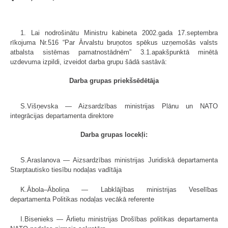
1. Lai nodrošinātu Ministru kabineta 2002.gada 17.septembra
rīkojuma Nr.516 “Par Ārvalstu bruņotos spēkus uzņemošās valsts
atbalsta sistēmas pamatnostādnēm” 3.1.apakšpunktā minētā
uzdevuma izpildi, izveidot darba grupu šādā sastāvā:
Darba grupas priekšsēdētāja
S.Višņevska — Aizsardzības ministrijas Plānu un NATO
integrācijas departamenta direktore
Darba grupas locekļi:
S.Araslanova — Aizsardzības ministrijas Juridiskā departamenta
Starptautisko tiesību nodaļas vadītāja
K.Ābola–Āboliņa — Labklājības ministrijas Veselības
departamenta Politikas nodaļas vecākā referente
I.Bisenieks — Ārlietu ministrijas Drošības politikas departamenta