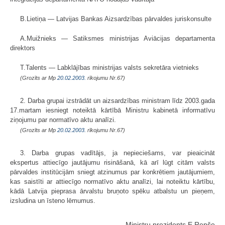
B.Lietiņa — Latvijas Bankas Aizsardzības pārvaldes juriskonsulte
A.Muižnieks — Satiksmes ministrijas Aviācijas departamenta
direktors
T.Talents — Labklājības ministrijas valsts sekretāra vietnieks
(Grozīts ar Mp
20.02.2003.
rīkojumu Nr.67)
2. Darba grupai izstrādāt un aizsardzības ministram līdz 2003.gada
17.martam iesniegt noteiktā kārtībā Ministru kabinetā informatīvu
ziņojumu par normatīvo aktu analīzi.
(Grozīts ar Mp
20.02.2003.
rīkojumu Nr.67)
3. Darba grupas vadītājs, ja nepieciešams, var pieaicināt
ekspertus attiecīgo jautājumu risināšanā, kā arī lūgt citām valsts
pārvaldes institūcijām sniegt atzinumus par konkrētiem jautājumiem,
kas saistīti ar attiecīgo normatīvo aktu analīzi, lai noteiktu kārtību,
kādā Latvija pieprasa ārvalstu bruņoto spēku atbalstu un pieņem,
izsludina un īsteno lēmumus.
Ministru prezidents E.Repše