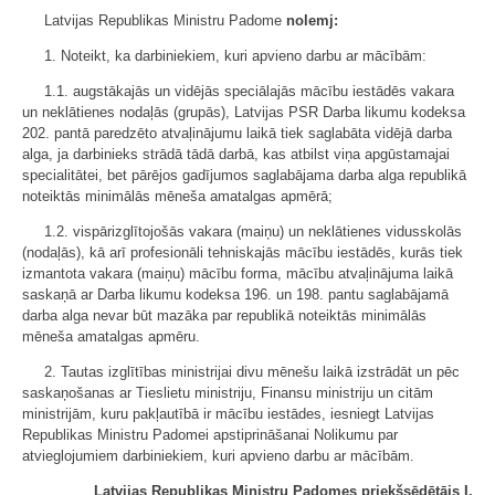
Latvijas Republikas Ministru Padome
nolemj:
1. Noteikt, ka darbiniekiem, kuri apvieno darbu ar mācībām:
1.1. augstākajās un vidējās speciālajās mācību iestādēs vakara
un neklātienes nodaļās (grupās), Latvijas PSR Darba likumu kodeksa
202. pantā paredzēto atvaļinājumu laikā tiek saglabāta vidējā darba
alga, ja darbinieks strādā tādā darbā, kas atbilst viņa apgūstamajai
specialitātei, bet pārējos gadījumos saglabājama darba alga republikā
noteiktās minimālās mēneša amatalgas apmērā;
1.2. vispārizglītojošās vakara (maiņu) un neklātienes vidusskolās
(nodaļās), kā arī profesionāli tehniskajās mācību iestādēs, kurās tiek
izmantota vakara (maiņu) mācību forma, mācību atvaļinājuma laikā
saskaņā ar Darba likumu kodeksa 196. un 198. pantu saglabājamā
darba alga nevar būt mazāka par republikā noteiktās minimālās
mēneša amatalgas apmēru.
2. Tautas izglītības ministrijai divu mēnešu laikā izstrādāt un pēc
saskaņošanas ar Tieslietu ministriju, Finansu ministriju un citām
ministrijām, kuru pakļautībā ir mācību iestādes, iesniegt Latvijas
Republikas Ministru Padomei apstiprināšanai Nolikumu par
atvieglojumiem darbiniekiem, kuri apvieno darbu ar mācībām.
Latvijas Republikas Ministru Padomes priekšsēdētājs I.